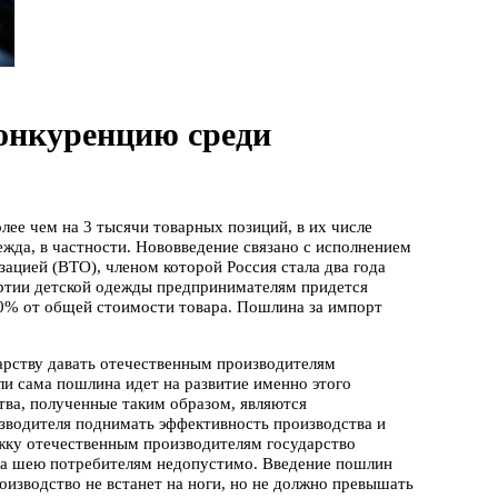
онкуренцию среди
лее чем на 3 тысячи товарных позиций, в их числе
жда, в частности. Нововведение связано с исполнением
ацией (ВТО), членом которой Россия стала два года
артии детской одежды предпринимателям придется
 20% от общей стоимости товара. Пошлина за импорт
арству давать отечественным производителям
и сама пошлина идет на развитие именно этого
тва, полученные таким образом, являются
зводителя поднимать эффективность производства и
жку отечественным производителям государство
 на шею потребителям недопустимо. Введение пошлин
оизводство не встанет на ноги, но не должно превышать