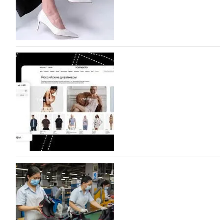
07.08.2026
472
BALLINA представит свои новинки на Euro Sh
Компания BALLINA Guangzhou Lihuang Footwear Co., Ltd
Гуанчжоу, столице моды Китая, является профессиона
разработку, производство и…
07.08.2026
325
На платформе Lamoda - новый раздел и усл
дизайнерских марок
Российский маркетплейс Lamoda решил обновить разде
марок одежды, обуви и аксессуаров. Бренды также по