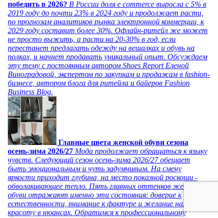
победить в 2026?
В России доля e commerce выросла с 5% в
2019 году до почти 23% в 2024 году и продолжает расти,
по прогнозам аналитиков рынка электронной коммерции, к
2029 году составит более 30%. Офлайн-ритейл же может
не просто выжить, а расти на 20-30% в год, если
перестанет предлагать одежду на вешалках и обувь на
полках, и начнет продавать уникальный опыт. Обсуждаем
эту тему с постоянным автором Shoes Report Еленой
Виноградовой, экспертом по закупкам и продажам в fashion-
бизнесе, автором блога для ритейла и байеров Fashion
Business Blog.
Главные цвета женской обуви сезона
осень-зима 2026/27
Мода продолжает обращаться к языку
чувств. Следующий сезон осень-зима 2026/27 обещает
быть эмоциональным и чуть задумчивым. На смену
яркости приходит глубина, на место показной роскоши -
обволакивающее тепло. Пять главных оттенков женской
обуви отражают именно эти состояния: доверие к
естественности, внимание к фактуре и желание находить
красоту в нюансах. Обратимся к профессиональному