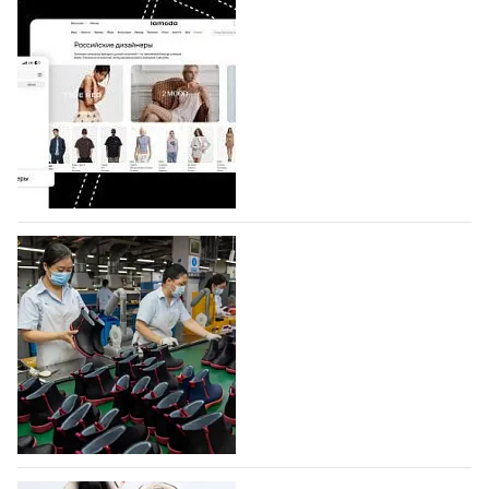
На платформе Lamoda - новый раздел и
условия продвижения локальных
дизайнерских марок
Российский маркетплейс Lamoda решил обновить
раздел для продажи продукции локальных
дизайнерских марок одежды, обуви и аксессуаров.
Бренды также получат маркетинговую…
06.08.2026
371