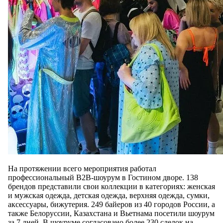
На протяжении всего мероприятия работал
профессиональный B2B-шоурум в Гостином дворе. 138
брендов представили свои коллекции в категориях: женская
и мужская одежда, детская одежда, верхняя одежда, сумки,
аксессуары, бижутерия. 249 байеров из 40 городов России, а
также Белоруссии, Казахстана и Вьетнама посетили шоурум
за 7 дней. В шоуруме согласовано более 230 сделок на