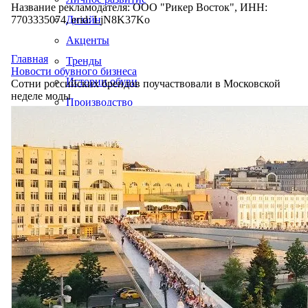
Название рекламодателя: ООО "Рикер Восток", ИНН:
7703335074, erid: LjN8K37Ko
Дизайн
Акценты
Главная
Тренды
Новости обувного бизнеса
Истории обуви
Сотни российских брендов поучаствовали в Московской
неделе моды
Производство