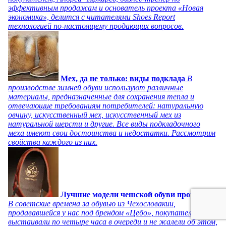
эффективным продажам и основатель проекта «Новая
экономика», делится с читателями Shoes Report
технологией по-настоящему продающих вопросов.
Мех, да не только: виды подклада
В
производстве зимней обуви используют различные
материалы, предназначенные для сохранения тепла и
отвечающие требованиям потребителей: натуральную
овчину, искусственный мех, искусственный мех из
натуральной шерсти и другие. Все виды подкладочного
меха имеют свои достоинства и недостатки. Рассмотрим
свойства каждого из них.
Лучшие модели чешской обуви прошлого
В советские времена за обувью из Чехословакии,
продававшейся у нас под брендом «Цебо», покупатели
выстаивали по четыре часа в очереди и не жалели об этом,