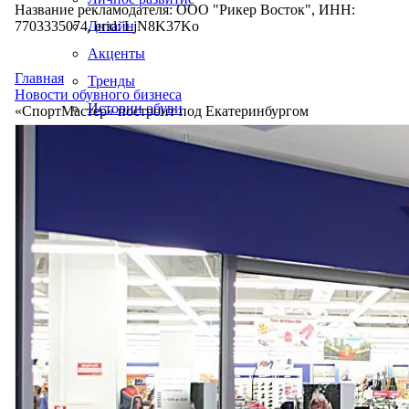
Название рекламодателя: ООО "Рикер Восток", ИНН:
7703335074, erid: LjN8K37Ko
Дизайн
Акценты
Главная
Тренды
Новости обувного бизнеса
Истории обуви
«СпортМастер» построит под Екатеринбургом
Производство