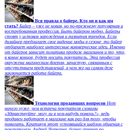
Вся правда о байере. Кто он и как им
стать?
Байер – уже не новая, но по-прежнему популярная и
востребованная профессия. Быть байером модно. Байеры
стоят у истоков зарождения и развития трендов. Если
дизайнер предлагает свое видение моды в сезоне, то байер
отбирает наиболее интересные коммерческие идеи. Именно
от байеров зависит политика продаж магазинов и то, что,
в конце концов, будет носить покупатель. Эта профессия
окружена магическим флером, зачастую, связанным с
отсутствием представлений, в чем же на самом деле
заключается работа байера.
Технология продающих вопросов
Нет
ничего хуже, чем встреча покупателя словами
«Здравствуйте, могу ли я чем-нибудь помочь?», ведь
продавец работает в магазине как раз для того, чтобы
помогать. Критикуя этот устоявшийся шаблон общения с
покупателем, Андрей Чиркарев, бизнес-тренер по