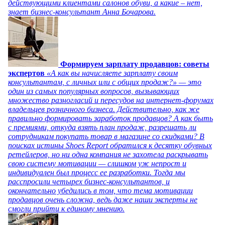
действующими клиентами салонов обуви, а какие – нет,
знает бизнес-консультант Анна Бочарова.
Формируем зарплату продавцов: советы
экспертов
«А как вы начисляете зарплату своим
консультантам, с личных или с общих продаж?» — это
один из самых популярных вопросов, вызывающих
множество разногласий и пересудов на интернет-форумах
владельцев розничного бизнеса. Действительно, как же
правильно формировать заработок продавцов? А как быть
с премиями, откуда взять план продаж, разрешать ли
сотрудникам покупать товар в магазине со скидками? В
поисках истины Shoes Report обратился к десятку обувных
ретейлеров, но ни одна компания не захотела раскрывать
свою систему мотивации — слишком уж непрост и
индивидуален был процесс ее разработки. Тогда мы
расспросили четырех бизнес-консультантов, и
окончательно убедились в том, что тема мотивации
продавцов очень сложна, ведь даже наши эксперты не
смогли прийти к единому мнению.