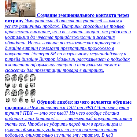
Создание эмоционального контакта через
витрину
Эмоциональный отклик покупателей — ключ к
успеху розничных продаж. Витрины способны не только
привлекать внимание, но и вызывать эмоции: от радости и
ностальгии до чувства принадлежности и желания
обладать. Использование психологических триггеров в
дизайне витрин помогает превратить прохожего в
покупателя. Эксперт SR по визуальному мерчандайзингу и
ритейл-дизайну Виктор Малыгин рассказывает о подходах
в концепции оформления витрин и актуальных темах и
сюжетах для презентации товара в витринах.
Обувной ликбез: из чего делаются обувные
подошвы
«Чем отличается ТЭП от ЭВА? Что мне сулит
тунит? ПВХ — это же клей? Из чего вообще сделана
подошва этих ботинок?» — современный покупатель хочет
знать все. Чтобы не ударить перед ним в грязь лицом и
суметь объяснить, годится ли ему в подметки такая
подошва, внимательно изучите эту статью. В ней