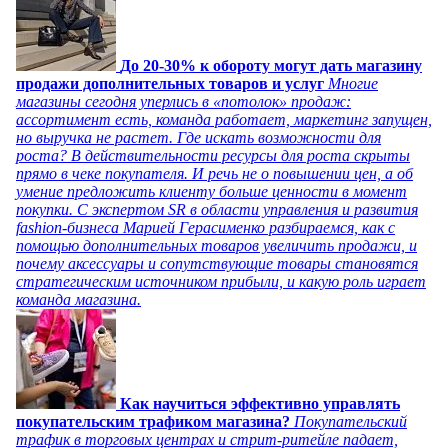
До 20-30% к обороту могут дать магазину
продажи дополнительных товаров и услуг
Многие
магазины сегодня уперлись в «потолок» продаж:
ассортимент есть, команда работает, маркетинг запущен,
но выручка не растет. Где искать возможности для
роста? В действительности ресурсы для роста скрыты
прямо в чеке покупателя. И речь не о повышении цен, а об
умение предложить клиенту больше ценности в момент
покупки. С экспертом SR в области управления и развития
fashion-бизнеса Марией Герасименко разбираемся, как с
помощью дополнительных товаров увеличить продажи, и
почему аксессуары и сопутствующие товары становятся
стратегическим источником прибыли, и какую роль играет
команда магазина.
Как научиться эффективно управлять
покупательским трафиком магазина?
Покупательский
трафик в торговых центрах и стрит-ритейле падает,