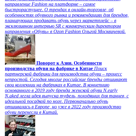
направление Fashion на платформе – самое
быстрорастущее. О трендах в онлайн-торговле, об
особенностях обувного рынка и рекомендациях для брендов,
планирующих продавать обувь через маркетплейс – в
эксклюзивном интервью SR с коммерческим директором
направления «Обувь» в Ozon Fashion Ольгой Москвичевой.
Поворот к Азии. Особенности
производства обуви на фабрике в Китае
Поиск
партнерской фабрики для производства обуви – процесс
непростой. Сегодня многие российские бренды отшивают
свои коллекции на фабриках в Китае. В концепцию
основанного в 2019 году бренда женской обуви N.early
N.aked легла идея выпуска туфель, походящих для танцев, с
идеальной посадкой по ноге. Первоначально обувь
отшивалась в Европе, но уже в 2022 году производство
обуви перенесли в Китай.