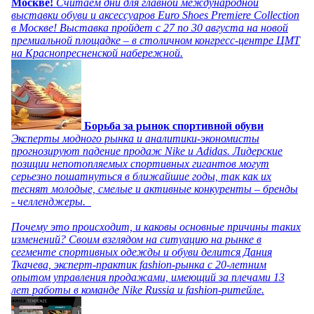
Москве!
Считаем дни для главной международной
выставки обуви и аксессуаров Euro Shoes Premiere Collection
в Москве! Выставка пройдет с 27 по 30 августа на новой
премиальной площадке – в столичном конгресс-центре ЦМТ
на Краснопресненской набережной.
Борьба за рынок спортивной обуви
Эксперты модного рынка и аналитики-экономисты
прогнозируют падение продаж Nike и Adidas. Лидерские
позиции непотопляемых спортивных гигантов могут
серьезно пошатнуться в ближайшие годы, так как их
теснят молодые, смелые и активные конкуренты – бренды
- челленджеры.
Почему это происходит, и каковы основные причины таких
изменений? Своим взглядом на ситуацию на рынке в
сегменте спортивных одежды и обуви делится Дания
Ткачева, эксперт-практик fashion-рынка с 20-летним
опытом управления продажами, имеющий за плечами 13
лет работы в команде Nike Russia и fashion-ритейле.