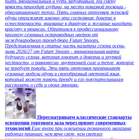
быть эмоциональным и чуть задумчивым. На смену
яркости приходит глубина, на место показной роскоши -
обволакивающее тепло. Пять главных оттенков женской
обуви отражают именно эти состояния: доверие к
естественности, внимание к фактуре и желание находить
красоту в нюансах. Обратимся к профессиональному
прогнозу сезонных остромодных цветов от
международного тренд-бюро Future Snoops.
Представленная в статье часть палитры сезона осень-
зима 2026/27 от Future Snoops - эмоциональная карта
будущего сезона, которая говорит о доверии и хрупкой
честности, о равновесии, внутренней силе и тепле, которое
не требует повода. Эти пять оттенков превращают
сезонные модели обуви в своеобразный цветовой язык,
который может помочь бренду и его покупательницам
рассказать о себе и своих эмоциях.
Пересматриваем классические стандарты
освещения торгового зала через призму современных
технологий
Еще вчера при освещении розничного магазина
работал принцип: чем ярче свет, чем светлее