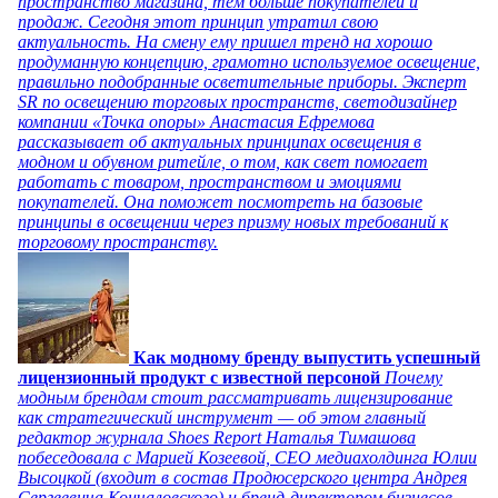
пространство магазина, тем больше покупателей и
продаж. Сегодня этот принцип утратил свою
актуальность. На смену ему пришел тренд на хорошо
продуманную концепцию, грамотно используемое освещение,
правильно подобранные осветительные приборы. Эксперт
SR по освещению торговых пространств, светодизайнер
компании «Точка опоры» Анастасия Ефремова
рассказывает об актуальных принципах освещения в
модном и обувном ритейле, о том, как свет помогает
работать с товаром, пространством и эмоциями
покупателей. Она поможет посмотреть на базовые
принципы в освещении через призму новых требований к
торговому пространству.
Как модному бренду выпустить успешный
лицензионный продукт с известной персоной
Почему
модным брендам стоит рассматривать лицензирование
как стратегический инструмент — об этом главный
редактор журнала Shoes Report Наталья Тимашова
побеседовала с Марией Козеевой, СЕО медиахолдинга Юлии
Высоцкой (входит в состав Продюсерского центра Андрея
Сергеевича Кончаловского) и бренд-директором бизнесов