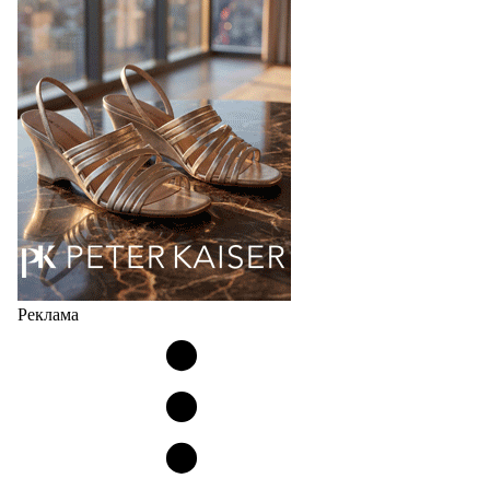
странах СНГ. Широкий модельный ряд женских,
мужских, детских и пляжных зонтов в необычном
дизайнерском исполнении, отличается надёжностью
и высоким качеством…
05.08.2026
460
Реклама