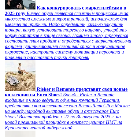
Как конкурировать с маркетплейсами в
2025 году
Бизнес обуви является сложным процессом из-за
множества смежных микростратегий, используемых для
извлечения прибыли. Надо определить, сколько закупить
товара, какую установить торговую наценку, утвердить
норму остатков в конце сезона. Помимо этого, требуется
составить план продаж и определиться с маркетинговыми
акциями, учитывающими сезонный спрос и конкурентное
окружение, настроить систему мотивации персонала и
правильно расставить точки контроля.
Rieker и Remonte представят свои новые
коллекции на Euro Shoes!
Бренды Rieker и Remonte,
входящие в число ведущих обувных компаний Германии,
представят свои коллекции сезона Весна-Лето’26 в Москве
на международной выставке обуви и аксессуаров Euro
Shoes! Выставка пройдет c 27 по 30 августа 2025 г. на
новой премиальной площадке в конгресс-центре ЦМТ на
Краснопресненской набережной.