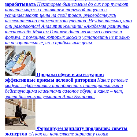
зарабатывать
Некоторые бизнесмены до сих пор путают
понятие маржи с понятием торговой наценки и
устанавливают цены на свой товар, руководствуясь
исключительно примером конкурентов. Неудивительно, что
они разоряются! Аналитик компании «Академия розничных
технологий» Максим Горшков дает несколько советов и
формул, с помощью которых можно установить не только
не разорительные, но и прибыльные цены.
Продажи обуви и аксессуаров:
эффективные приемы деловой риторики
Какие речевые
модули - эффективны при общении с потенциальными и
действующими клиентами салонов обуви, а какие – нет,
знает бизнес-консультант Анна Бочарова.
Формируем зарплату продавцов: советы
экспертов
«А как вы начисляете зарплату своим