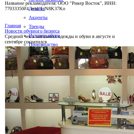
Название рекламодателя: ООО "Рикер Восток", ИНН:
7703335074, erid: LjN8K37Ko
Дизайн
Акценты
Главная
Тренды
Новости обувного бизнеса
Истории обуви
Средний чек в магазинах одежды и обуви в августе и
сентябре сократился
Производство