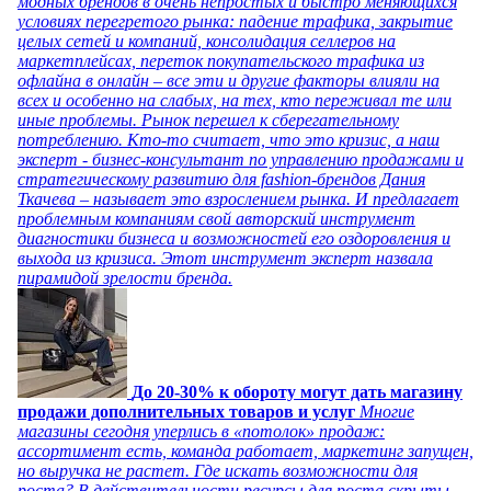
модных брендов в очень непростых и быстро меняющихся
условиях перегретого рынка: падение трафика, закрытие
целых сетей и компаний, консолидация селлеров на
маркетплейсах, переток покупательского трафика из
офлайна в онлайн – все эти и другие факторы влияли на
всех и особенно на слабых, на тех, кто переживал те или
иные проблемы. Рынок перешел к сберегательному
потреблению. Кто-то считает, что это кризис, а наш
эксперт - бизнес-консультант по управлению продажами и
стратегическому развитию для fashion-брендов Дания
Ткачева – называет это взрослением рынка. И предлагает
проблемным компаниям свой авторский инструмент
диагностики бизнеса и возможностей его оздоровления и
выхода из кризиса. Этот инструмент эксперт назвала
пирамидой зрелости бренда.
До 20-30% к обороту могут дать магазину
продажи дополнительных товаров и услуг
Многие
магазины сегодня уперлись в «потолок» продаж:
ассортимент есть, команда работает, маркетинг запущен,
но выручка не растет. Где искать возможности для
роста? В действительности ресурсы для роста скрыты