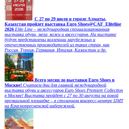
C 27 по 29 июля в городе Алматы,
Казахстан пройдет выставка Euro Shoes@CAF_Eliteline
2026
Elite Line – международная специализированная
выставка обуви, меха, кожи и аксессуаров. На выставке
будут представлены коллекции зарубежных и
отечественных производителей из таких стран, как
Россия, Турция, Германия, Италия, Казахстан и др.
Всего месяц до выставки Euro Shoes в
Москве!
Считаем дни для главной международной
выставки обуви и аксессуаров Euro Shoes Premiere Collection
в Москве! Выставка пройдет с 27 по 30 августа на новой
премиальной площадке – в столичном конгресс-центре ЦМТ
на Краснопресненской набережной.