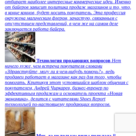
отбирает наиболее интересные коммерческие идеи. Именно
от байеров зависит политика продаж магазинов и то, что,
в конце концов, будет носить покупатель. Эта профессия
окружена магическим флером, зачастую, связанным с
отсутствием представлений, в чем же на самом деле
заключается работа байера.
Технология продающих вопросов
Нет
ничего хуже, чем встреча покупателя словами
«Здравствуйте, могу ли я чем-нибудь помочь?», ведь
продавец работает в магазине как раз для того, чтобы
помогать. Критикуя этот устоявшийся шаблон общения с
покупателем, Андрей Чиркарев, бизнес-тренер по
эффективным продажам и основатель проекта «Новая
экономика», делится с читателями Shoes Report
технологией по-настоящему продающих вопросов.
Мех, да не только: виды подклада
В