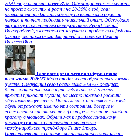
2029 году составит более 30%. Офлайн-ритейл же может
не просто выжить, а расти на 20-30% в год, если
перестанет предлагать одежду на вешалках и обувь на
полках, и начнет продавать уникальный опыт. Обсуждаем
эту тему с постоянным автором Shoes Report Еленой
Виноградовой, экспертом по закупкам и продажам в fashion-
бизнесе, автором блога для ритейла и байеров Fashion
Business Blog.
Главные цвета женской обуви сезона
осень-зима 2026/27
Мода продолжает обращаться к языку
чувств. Следующий сезон осень-зима 2026/27 обещает
быть эмоциональным и чуть задумчивым. На смену
яркости приходит глубина, на место показной роскоши -
обволакивающее тепло. Пять главных оттенков женской
обуви отражают именно эти состояния: доверие к
естественности, внимание к фактуре и желание находить
красоту в нюансах. Обратимся к профессиональному
прогнозу сезонных остромодных цветов от
международного тренд-бюро Future Snoops.
Представленная в статье часть палитры сезона осень-