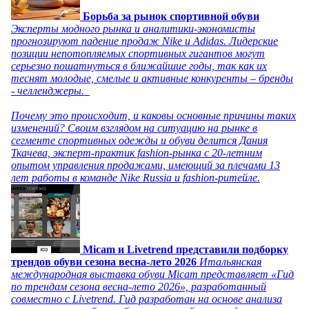
Борьба за рынок спортивной обуви
Эксперты модного рынка и аналитики-экономисты
прогнозируют падение продаж Nike и Adidas. Лидерские
позиции непотопляемых спортивных гигантов могут
серьезно пошатнуться в ближайшие годы, так как их
теснят молодые, смелые и активные конкуренты – бренды
- челленджеры.
Почему это происходит, и каковы основные причины таких
изменений? Своим взглядом на ситуацию на рынке в
сегменте спортивных одежды и обуви делится Дания
Ткачева, эксперт-практик fashion-рынка с 20-летним
опытом управления продажами, имеющий за плечами 13
лет работы в команде Nike Russia и fashion-ритейле.
Micam и Livetrend представили подборку
трендов обуви сезона весна-лето 2026
Итальянская
международная выставка обуви Micam представляет «Гид
по трендам сезона весна-лето 2026», разработанный
совместно с Livetrend. Гид разработан на основе анализа