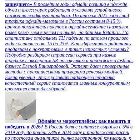
зашедшего»
В последние годы офлайн-розница в одежде,
обуви и аксессуарах работает в условиях устойчивого
снижения входящего трафика. По итогам 2025 года спад
трафика офлайн-магазинов в России составил 8-15 %,
причем показатель покупок в офлайн-сегменте снижался
более резко, чем в целом по рынку, по данным Retail.ru. По
статистике отдельных ТЦ падение по итогам прошлого
года составило от 15 до 25%. Как эффективно работать
продавцам с покупателями в таких непростых условиях?
Подробно разбираем стратегии сервиса при низком
трафике с экспертом SR по закупкам и продажам в fashion-
бизнесе Еленой Виноградовой. Эксперт дает проверенные
методы с практическими примерами речевых модулей.
Елена уверена, что в условиях падающего трафика
качественный сервис становится главным конкурентным
преимуществом для обувной
Офлайн vs маркетплейсы: как выжить и
победить в 2026?
В России доля e commerce выросла с 5% в
2019 году до почти 23% в 2024 году и продолжает расти,
по прогнозам аналитиков рынка электронной коммерции, к