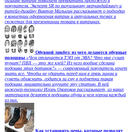
дизайне витрин помогает превратить прохожего в
покупателя. Эксперт SR по визуальному мерчандайзингу и
ритейл-дизайну Виктор Малыгин рассказывает о подходах
в концепции оформления витрин и актуальных темах и
сюжетах для презентации товара в витринах.
Обувной ликбез: из чего делаются обувные
подошвы
«Чем отличается ТЭП от ЭВА? Что мне сулит
тунит? ПВХ — это же клей? Из чего вообще сделана
подошва этих ботинок?» — современный покупатель хочет
знать все. Чтобы не ударить перед ним в грязь лицом и
суметь объяснить, годится ли ему в подметки такая
подошва, внимательно изучите эту статью. В ней
инженер-технолог Игорь Окороков рассказывает, из каких
материалов делаются подошвы обуви и чем хорош каждый
из них.
Как установить цены, которые позволят