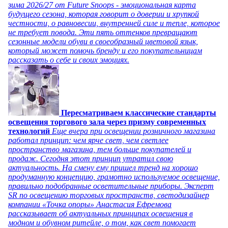
зима 2026/27 от Future Snoops - эмоциональная карта
будущего сезона, которая говорит о доверии и хрупкой
честности, о равновесии, внутренней силе и тепле, которое
не требует повода. Эти пять оттенков превращают
сезонные модели обуви в своеобразный цветовой язык,
который может помочь бренду и его покупательницам
рассказать о себе и своих эмоциях.
Пересматриваем классические стандарты
освещения торгового зала через призму современных
технологий
Еще вчера при освещении розничного магазина
работал принцип: чем ярче свет, чем светлее
пространство магазина, тем больше покупателей и
продаж. Сегодня этот принцип утратил свою
актуальность. На смену ему пришел тренд на хорошо
продуманную концепцию, грамотно используемое освещение,
правильно подобранные осветительные приборы. Эксперт
SR по освещению торговых пространств, светодизайнер
компании «Точка опоры» Анастасия Ефремова
рассказывает об актуальных принципах освещения в
модном и обувном ритейле, о том, как свет помогает