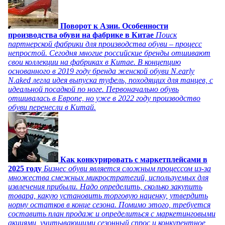
Поворот к Азии. Особенности
производства обуви на фабрике в Китае
Поиск
партнерской фабрики для производства обуви – процесс
непростой. Сегодня многие российские бренды отшивают
свои коллекции на фабриках в Китае. В концепцию
основанного в 2019 году бренда женской обуви N.early
N.aked легла идея выпуска туфель, походящих для танцев, с
идеальной посадкой по ноге. Первоначально обувь
отшивалась в Европе, но уже в 2022 году производство
обуви перенесли в Китай.
Как конкурировать с маркетплейсами в
2025 году
Бизнес обуви является сложным процессом из-за
множества смежных микростратегий, используемых для
извлечения прибыли. Надо определить, сколько закупить
товара, какую установить торговую наценку, утвердить
норму остатков в конце сезона. Помимо этого, требуется
составить план продаж и определиться с маркетинговыми
акциями, учитывающими сезонный спрос и конкурентное