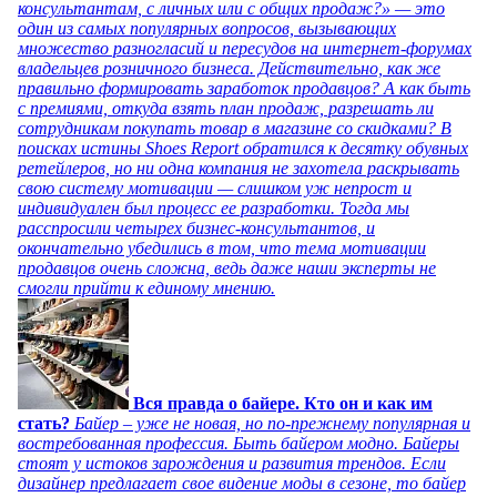
консультантам, с личных или с общих продаж?» — это
один из самых популярных вопросов, вызывающих
множество разногласий и пересудов на интернет-форумах
владельцев розничного бизнеса. Действительно, как же
правильно формировать заработок продавцов? А как быть
с премиями, откуда взять план продаж, разрешать ли
сотрудникам покупать товар в магазине со скидками? В
поисках истины Shoes Report обратился к десятку обувных
ретейлеров, но ни одна компания не захотела раскрывать
свою систему мотивации — слишком уж непрост и
индивидуален был процесс ее разработки. Тогда мы
расспросили четырех бизнес-консультантов, и
окончательно убедились в том, что тема мотивации
продавцов очень сложна, ведь даже наши эксперты не
смогли прийти к единому мнению.
Вся правда о байере. Кто он и как им
стать?
Байер – уже не новая, но по-прежнему популярная и
востребованная профессия. Быть байером модно. Байеры
стоят у истоков зарождения и развития трендов. Если
дизайнер предлагает свое видение моды в сезоне, то байер