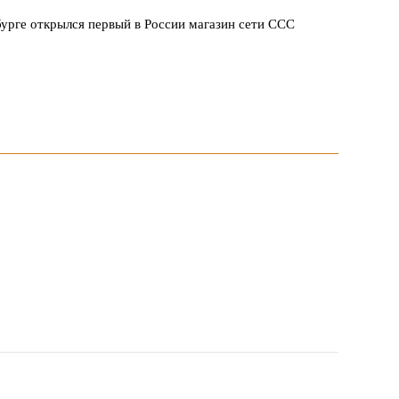
урге открылся первый в России магазин сети ССС
овия продвижения локальных