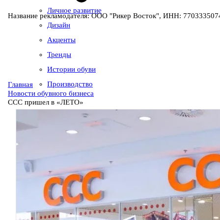
Личное развитие
Название рекламодателя: ООО "Рикер Восток", ИНН: 7703335074
Дизайн
Акценты
Тренды
Истории обуви
Производство
Главная
Новости обувного бизнеса
ССС пришел в «ЛЕТО»