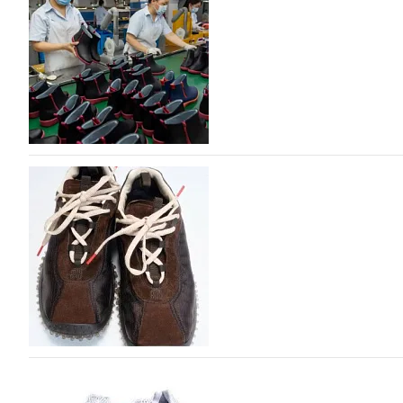
Российский маркетплейс Lamoda решил обновить разде
марок одежды, обуви и аксессуаров. Бренды также по
06.08.2026
262
Объем мирового производства обуви в 2025 г
В 2025 году мировое производство обуви практически н
на 0,1% до 24,6 млрд пар, - данные опубликованы в а
2026», Португальской ассоциацией…
06.08.2026
474
Miu Miu в сезоне Осень-Зима 2026 перевыпуст