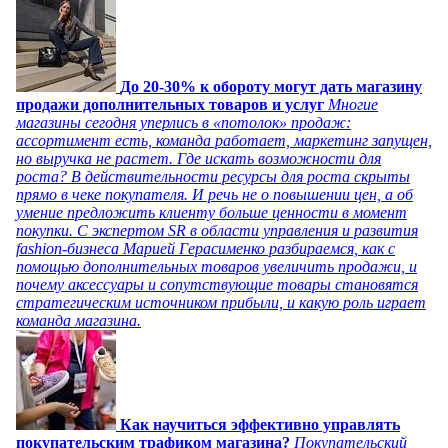
До 20-30% к обороту могут дать магазину
продажи дополнительных товаров и услуг
Многие
магазины сегодня уперлись в «потолок» продаж:
ассортимент есть, команда работает, маркетинг запущен,
но выручка не растет. Где искать возможности для
роста? В действительности ресурсы для роста скрыты
прямо в чеке покупателя. И речь не о повышении цен, а об
умение предложить клиенту больше ценности в момент
покупки. С экспертом SR в области управления и развития
fashion-бизнеса Марией Герасименко разбираемся, как с
помощью дополнительных товаров увеличить продажи, и
почему аксессуары и сопутствующие товары становятся
стратегическим источником прибыли, и какую роль играет
команда магазина.
Как научиться эффективно управлять
покупательским трафиком магазина?
Покупательский