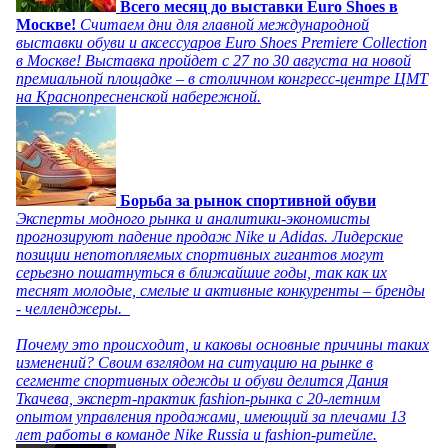
Всего месяц до выставки Euro Shoes в
Москве!
Считаем дни для главной международной
выставки обуви и аксессуаров Euro Shoes Premiere Collection
в Москве! Выставка пройдет с 27 по 30 августа на новой
премиальной площадке – в столичном конгресс-центре ЦМТ
на Краснопресненской набережной.
Борьба за рынок спортивной обуви
Эксперты модного рынка и аналитики-экономисты
прогнозируют падение продаж Nike и Adidas. Лидерские
позиции непотопляемых спортивных гигантов могут
серьезно пошатнуться в ближайшие годы, так как их
теснят молодые, смелые и активные конкуренты – бренды
- челленджеры.
Почему это происходит, и каковы основные причины таких
изменений? Своим взглядом на ситуацию на рынке в
сегменте спортивных одежды и обуви делится Дания
Ткачева, эксперт-практик fashion-рынка с 20-летним
опытом управления продажами, имеющий за плечами 13
лет работы в команде Nike Russia и fashion-ритейле.