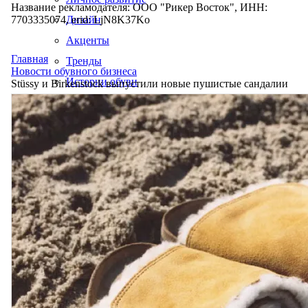
Название рекламодателя: ООО "Рикер Восток", ИНН:
7703335074, erid: LjN8K37Ko
Дизайн
Акценты
Главная
Тренды
Новости обувного бизнеса
Истории обуви
Stüssy и Birkenstock выпустили новые пушистые сандалии
Производство