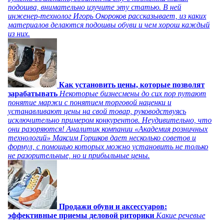
подошва, внимательно изучите эту статью. В ней
инженер-технолог Игорь Окороков рассказывает, из каких
материалов делаются подошвы обуви и чем хорош каждый
из них.
Как установить цены, которые позволят
зарабатывать
Некоторые бизнесмены до сих пор путают
понятие маржи с понятием торговой наценки и
устанавливают цены на свой товар, руководствуясь
исключительно примером конкурентов. Неудивительно, что
они разоряются! Аналитик компании «Академия розничных
технологий» Максим Горшков дает несколько советов и
формул, с помощью которых можно установить не только
не разорительные, но и прибыльные цены.
Продажи обуви и аксессуаров:
эффективные приемы деловой риторики
Какие речевые