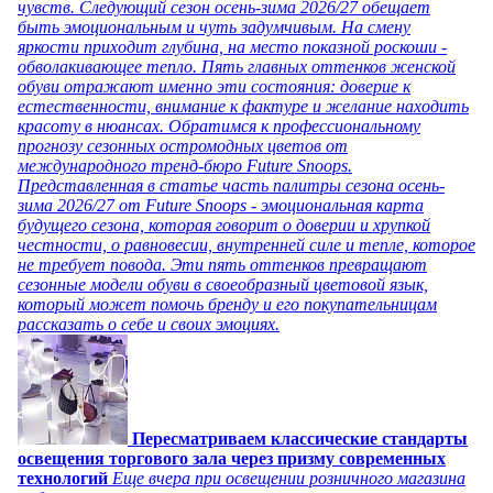
чувств. Следующий сезон осень-зима 2026/27 обещает
быть эмоциональным и чуть задумчивым. На смену
яркости приходит глубина, на место показной роскоши -
обволакивающее тепло. Пять главных оттенков женской
обуви отражают именно эти состояния: доверие к
естественности, внимание к фактуре и желание находить
красоту в нюансах. Обратимся к профессиональному
прогнозу сезонных остромодных цветов от
международного тренд-бюро Future Snoops.
Представленная в статье часть палитры сезона осень-
зима 2026/27 от Future Snoops - эмоциональная карта
будущего сезона, которая говорит о доверии и хрупкой
честности, о равновесии, внутренней силе и тепле, которое
не требует повода. Эти пять оттенков превращают
сезонные модели обуви в своеобразный цветовой язык,
который может помочь бренду и его покупательницам
рассказать о себе и своих эмоциях.
Пересматриваем классические стандарты
освещения торгового зала через призму современных
технологий
Еще вчера при освещении розничного магазина