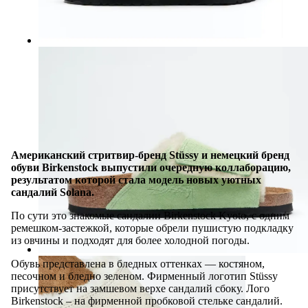
Американский стритвир-бренд Stüssy и немецкий бренд
обуви Birkenstock выпустили очередную коллаборацию,
результатом которой стала модель новых уютных
сандалий Solana.
По сути это знакомые сандалии Birkenstock Kyoto, с одним
ремешком-застежкой, которые обрели пушистую подкладку
из овчины и подходят для более холодной погоды.
Обувь представлена в бледных оттенках — костяном,
песочном и бледно зеленом. Фирменный логотип Stüssy
присутствует на замшевом верхе сандалий сбоку. Лого
Birkenstock – на фирменной пробковой стельке сандалий.