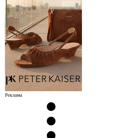
продаж на рынке в России, Беларуси и других
странах СНГ. Широкий модельный ряд женских,
мужских, детских и пляжных зонтов в необычном
дизайнерском исполнении, отличается надёжностью
и высоким качеством…
05.08.2026
514
Реклама