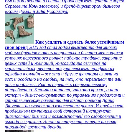
Высоцкой (входит в состав Продюсерского центра Андрея
Сергеевича Кончаловского) и бренд-директором бизнесов
«Едим Дома» и Julia Vysotskaya.
Как усилить и сделать более устойчивым
свой бренд
2025 год стал годом выживания для многих
модных брендов в очень непростых и быстро меняющихся
условиях перегретого рынка: падение трафика, закрытие
целых сетей и компаний, консолидация селлеров на
маркетплейсах, переток покупательского трафика из
офлайна в онлайн – все эти и другие факторы влияли на
всех и особенно на слабых, на тех, кто переживал те или
иные проблемы. Рынок перешел к сберегательному
потреблению. Кто-то считает, что это кризис, а наш
эксперт - бизнес-консультант по управлению продажами и
стратегическому развитию для fashion-брендов Дания
Ткачева – называет это взрослением рынка. И предлагает
проблемным компаниям свой авторский инструмент
диагностики бизнеса и возможностей его оздоровления и
выхода из кризиса. Этот инструмент эксперт назвала
пирамидой зрелости бренда.