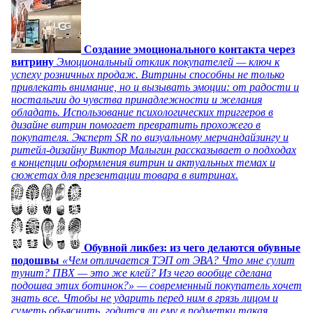
Создание эмоционального контакта через
витрину
Эмоциональный отклик покупателей — ключ к
успеху розничных продаж. Витрины способны не только
привлекать внимание, но и вызывать эмоции: от радости и
ностальгии до чувства принадлежности и желания
обладать. Использование психологических триггеров в
дизайне витрин помогает превратить прохожего в
покупателя. Эксперт SR по визуальному мерчандайзингу и
ритейл-дизайну Виктор Малыгин рассказывает о подходах
в концепции оформления витрин и актуальных темах и
сюжетах для презентации товара в витринах.
Обувной ликбез: из чего делаются обувные
подошвы
«Чем отличается ТЭП от ЭВА? Что мне сулит
тунит? ПВХ — это же клей? Из чего вообще сделана
подошва этих ботинок?» — современный покупатель хочет
знать все. Чтобы не ударить перед ним в грязь лицом и
суметь объяснить, годится ли ему в подметки такая