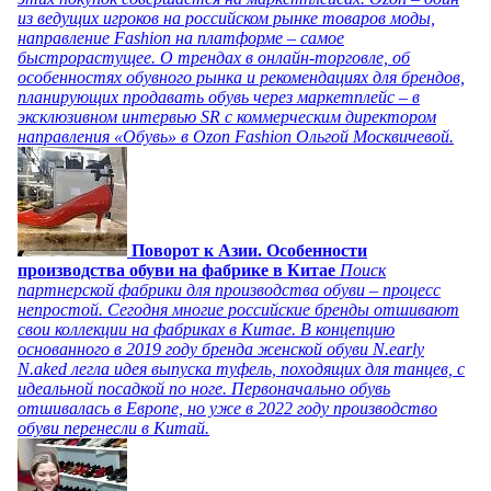
из ведущих игроков на российском рынке товаров моды,
направление Fashion на платформе – самое
быстрорастущее. О трендах в онлайн-торговле, об
особенностях обувного рынка и рекомендациях для брендов,
планирующих продавать обувь через маркетплейс – в
эксклюзивном интервью SR с коммерческим директором
направления «Обувь» в Ozon Fashion Ольгой Москвичевой.
Поворот к Азии. Особенности
производства обуви на фабрике в Китае
Поиск
партнерской фабрики для производства обуви – процесс
непростой. Сегодня многие российские бренды отшивают
свои коллекции на фабриках в Китае. В концепцию
основанного в 2019 году бренда женской обуви N.early
N.aked легла идея выпуска туфель, походящих для танцев, с
идеальной посадкой по ноге. Первоначально обувь
отшивалась в Европе, но уже в 2022 году производство
обуви перенесли в Китай.