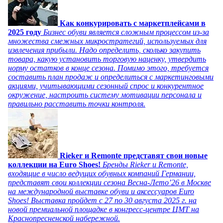
Как конкурировать с маркетплейсами в
2025 году
Бизнес обуви является сложным процессом из-за
множества смежных микростратегий, используемых для
извлечения прибыли. Надо определить, сколько закупить
товара, какую установить торговую наценку, утвердить
норму остатков в конце сезона. Помимо этого, требуется
составить план продаж и определиться с маркетинговыми
акциями, учитывающими сезонный спрос и конкурентное
окружение, настроить систему мотивации персонала и
правильно расставить точки контроля.
Rieker и Remonte представят свои новые
коллекции на Euro Shoes!
Бренды Rieker и Remonte,
входящие в число ведущих обувных компаний Германии,
представят свои коллекции сезона Весна-Лето’26 в Москве
на международной выставке обуви и аксессуаров Euro
Shoes! Выставка пройдет c 27 по 30 августа 2025 г. на
новой премиальной площадке в конгресс-центре ЦМТ на
Краснопресненской набережной.