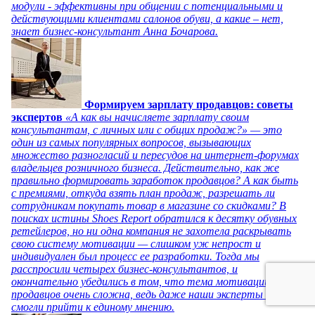
модули - эффективны при общении с потенциальными и
действующими клиентами салонов обуви, а какие – нет,
знает бизнес-консультант Анна Бочарова.
Формируем зарплату продавцов: советы
экспертов
«А как вы начисляете зарплату своим
консультантам, с личных или с общих продаж?» — это
один из самых популярных вопросов, вызывающих
множество разногласий и пересудов на интернет-форумах
владельцев розничного бизнеса. Действительно, как же
правильно формировать заработок продавцов? А как быть
с премиями, откуда взять план продаж, разрешать ли
сотрудникам покупать товар в магазине со скидками? В
поисках истины Shoes Report обратился к десятку обувных
ретейлеров, но ни одна компания не захотела раскрывать
свою систему мотивации — слишком уж непрост и
индивидуален был процесс ее разработки. Тогда мы
расспросили четырех бизнес-консультантов, и
окончательно убедились в том, что тема мотивации
продавцов очень сложна, ведь даже наши эксперты не
смогли прийти к единому мнению.