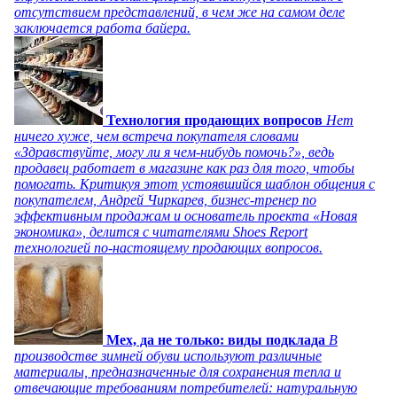
отсутствием представлений, в чем же на самом деле
заключается работа байера.
Технология продающих вопросов
Нет
ничего хуже, чем встреча покупателя словами
«Здравствуйте, могу ли я чем-нибудь помочь?», ведь
продавец работает в магазине как раз для того, чтобы
помогать. Критикуя этот устоявшийся шаблон общения с
покупателем, Андрей Чиркарев, бизнес-тренер по
эффективным продажам и основатель проекта «Новая
экономика», делится с читателями Shoes Report
технологией по-настоящему продающих вопросов.
Мех, да не только: виды подклада
В
производстве зимней обуви используют различные
материалы, предназначенные для сохранения тепла и
отвечающие требованиям потребителей: натуральную