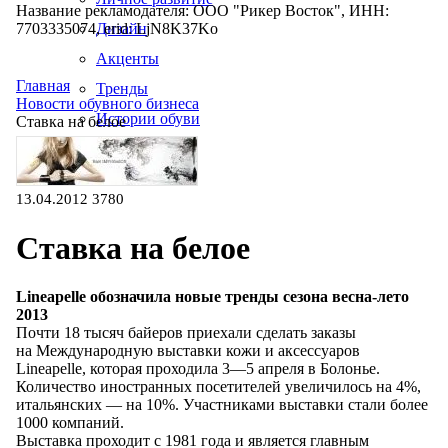
Название рекламодателя: ООО "Рикер Восток", ИНН:
7703335074, erid: LjN8K37Ko
Дизайн
Акценты
Главная
Тренды
Новости обувного бизнеса
Истории обуви
Ставка на белое
Производство
13.04.2012
3780
Ставка на белое
Lineapelle обозначила новые тренды сезона
весна-лето
2013
Почти 18 тысяч байеров приехали сделать заказы
на Международную
выставки кожи
и аксессуаров
Lineapelle, которая проходила
3—5 апреля
в Болонье
.
Количество иностранных посетителей увеличилось
на 4
%,
итальянских —
на 10
%. Участниками выставки стали более
1000 компаний.
Выставка проходит
с 1981
года
и является
главным