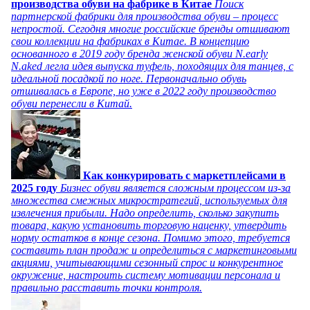
производства обуви на фабрике в Китае
Поиск
партнерской фабрики для производства обуви – процесс
непростой. Сегодня многие российские бренды отшивают
свои коллекции на фабриках в Китае. В концепцию
основанного в 2019 году бренда женской обуви N.early
N.aked легла идея выпуска туфель, походящих для танцев, с
идеальной посадкой по ноге. Первоначально обувь
отшивалась в Европе, но уже в 2022 году производство
обуви перенесли в Китай.
Как конкурировать с маркетплейсами в
2025 году
Бизнес обуви является сложным процессом из-за
множества смежных микростратегий, используемых для
извлечения прибыли. Надо определить, сколько закупить
товара, какую установить торговую наценку, утвердить
норму остатков в конце сезона. Помимо этого, требуется
составить план продаж и определиться с маркетинговыми
акциями, учитывающими сезонный спрос и конкурентное
окружение, настроить систему мотивации персонала и
правильно расставить точки контроля.