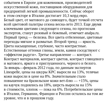
событием
в Европе
для кожевников, производителей
искусственной кожи, поставщиков оборудования для
предприятий легкой промышленности. Сейчас оборот
в этом
секторе
в Италии
достигает
10,3 млрд евро
.
Белый цвет,
от матового
до сияющего
, будет точкой отсчета
всей цветовой палитры сезона
весна-лето
2013. Еще двумя
ключевыми цветами следующего сезона,
по прогнозам
экспертов, станут розовый
и бежевый
, отмечает analpa.ru.
Первый
тренд —
белизна. Все цвета отбеленные, цветовые
переходы мягкие
и размытые
. Второй
тренд —
яркость.
Цвета насыщенные, глубокие, часто контрастные.
Естественные оттенки глины, земли, камня соседствуют с
«эффектом радуги». Третье
направление —
контраст.
Контраст материалов, контраст цветов, контраст глянцевого
и матового
, яркого
и приглушенного
, черного
и белого
.
За январь—февраль
2012 года,
по данным
экспертов
Lineapelle, цены
на шкуры
КРС выросли
на 13
%, телячьи
кожи выросли
в цене
на 8
%. Значительным стало
повышение
на бразильские
кожи
вет-блю —
+15%, цены
на каучук
поднялись
на 18
%, шерсть выросла
на 15
%
в стоимости
,
хлопок —
пока
на 6
%. Потребительские цены
в Италии
, Германии, Франции
и России
остались
на том же
уровне, что
и в прошлом
году.