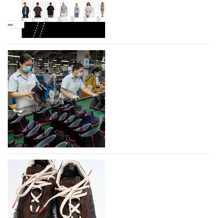
Гуанчжоу, столице моды Китая, является
профессиональной обувной компанией,
объединяющей разработку, производство и…
07.08.2026
575
На платформе Lamoda - новый раздел и
условия продвижения локальных
дизайнерских марок
Российский маркетплейс Lamoda решил обновить
раздел для продажи продукции локальных
дизайнерских марок одежды, обуви и аксессуаров.
Бренды также получат маркетинговую…
06.08.2026
758
Объем мирового производства обуви в
2025 году практически не увеличился
В 2025 году мировое производство обуви
практически не изменилось, зафиксировав