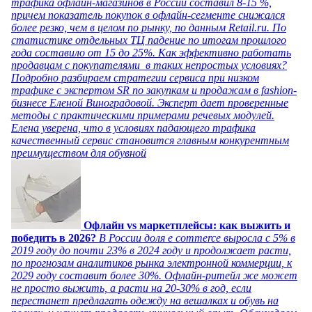
трафика офлайн-магазинов в России составил 8-15 %,
причем показатель покупок в офлайн-сегменте снижался
более резко, чем в целом по рынку, по данным Retail.ru. По
статистике отдельных ТЦ падение по итогам прошлого
года составило от 15 до 25%. Как эффективно работать
продавцам с покупателями в таких непростых условиях?
Подробно разбираем стратегии сервиса при низком
трафике с экспертом SR по закупкам и продажам в fashion-
бизнесе Еленой Виноградовой. Эксперт дает проверенные
методы с практическими примерами речевых модулей.
Елена уверена, что в условиях падающего трафика
качественный сервис становится главным конкурентным
преимуществом для обувной
Офлайн vs маркетплейсы: как выжить и
победить в 2026?
В России доля e commerce выросла с 5% в
2019 году до почти 23% в 2024 году и продолжает расти,
по прогнозам аналитиков рынка электронной коммерции, к
2029 году составит более 30%. Офлайн-ритейл же может
не просто выжить, а расти на 20-30% в год, если
перестанет предлагать одежду на вешалках и обувь на