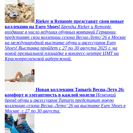
Rieker и Remonte представят свои новые
коллекции на Euro Shoes!
Бренды Rieker и Remonte,
входящие в число ведущих обувных компаний Германии,
представят свои коллекции сезона Весна-Лето’26 в Москве
на международной выставке обуви и аксессуаров Euro
Shoes! Выставка пройдет c 27 по 30 августа 2025 г. на
новой премиальной площадке в конгресс-центре ЦМТ на
Краснопресненской набережной.
Новая коллекция Tamaris Весна-Лето 26:
комфорт и элегантность в каждой модели
Немецкий
бренд обуви и аксессуаров Tamaris представит новую
коллекцию сезона Весна–Лето’ 26 на выставке Euro Shoes в
Москве, с 27 по 30 августа.