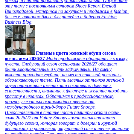
полках, и начнет продавать уникальный опыт. Обсуждаем
эту тему с постоянным автором Shoes Report Еленой
Виноградовой, экспертом по закупкам и продажам в fashion-
бизнесе, автором блога для ритейла и байеров Fashion
Business Blog.
Главные цвета женской обуви сезона
осень-зима 2026/27
Мода продолжает обращаться к языку
чувств. Следующий сезон осень-зима 2026/27 обещает
быть эмоциональным и чуть задумчивым. На смену
яркости приходит глубина, на место показной роскоши -
обволакивающее тепло. Пять главных оттенков женской
обуви отражают именно эти состояния: доверие к
естественности, внимание к фактуре и желание находить
красоту в нюансах. Обратимся к профессиональному
прогнозу сезонных остромодных цветов от
международного тренд-бюро Future Snoops.
Представленная в статье часть палитры сезона осень-
зима 2026/27 от Future Snoops - эмоциональная карта
будущего сезона, которая говорит о доверии и хрупкой
честности, о равновесии, внутренней силе и тепле, которое
не требует повода. Эти пять оттенков превращают