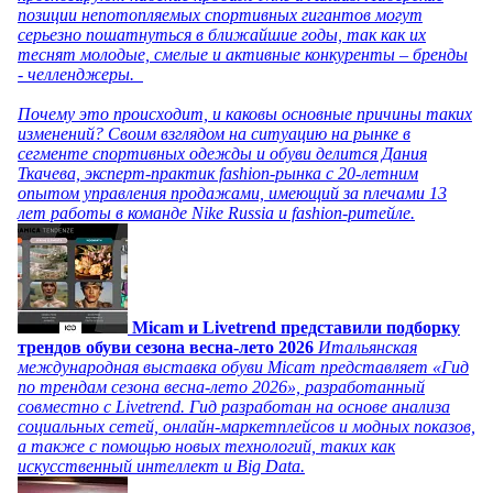
позиции непотопляемых спортивных гигантов могут
серьезно пошатнуться в ближайшие годы, так как их
теснят молодые, смелые и активные конкуренты – бренды
- челленджеры.
Почему это происходит, и каковы основные причины таких
изменений? Своим взглядом на ситуацию на рынке в
сегменте спортивных одежды и обуви делится Дания
Ткачева, эксперт-практик fashion-рынка с 20-летним
опытом управления продажами, имеющий за плечами 13
лет работы в команде Nike Russia и fashion-ритейле.
Micam и Livetrend представили подборку
трендов обуви сезона весна-лето 2026
Итальянская
международная выставка обуви Micam представляет «Гид
по трендам сезона весна-лето 2026», разработанный
совместно с Livetrend. Гид разработан на основе анализа
социальных сетей, онлайн-маркетплейсов и модных показов,
а также с помощью новых технологий, таких как
искусственный интеллект и Big Data.