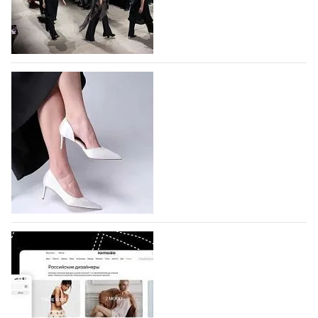
На участие в Московской неделе моды
подано 1047 заявок
На участие в седьмой Московской неделе моды,
которая пройдет в российской столице с 26 сентября
по 1 октября, уже подано 1047 заявок. Примерно
половину из них (494) прислали дизайнеры,
коллекции которых не были представлены в…
07.08.2026
714
BALLINA представит свои новинки на Euro
Shoes
Компания BALLINA Guangzhou Lihuang Footwear
Co., Ltd., основанная в 2011 году и расположенная в