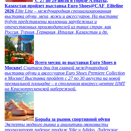
C 27 по 29 июля в городе Алматы,
Казахстан пройдет выставка Euro Shoes@CAF_Eliteline
2026
Elite Line – международная специализированная
выставка обуви, меха, кожи и аксессуаров. На выставке
будут представлены коллекции зарубежных и
отечественных производителей из таких стран, как
Россия, Турция, Германия, Италия, Казахстан и др.
Всего месяц до выставки Euro Shoes в
Москве!
Считаем дни для главной международной
выставки обуви и аксессуаров Euro Shoes Premiere Collection
в Москве! Выставка пройдет с 27 по 30 августа на новой
премиальной площадке – в столичном конгресс-центре ЦМТ
на Краснопресненской набережной.
Борьба за рынок спортивной обуви
Эксперты модного рынка и аналитики-экономисты
прогнозируют падение продаж Nike и Adidas. Лидерские