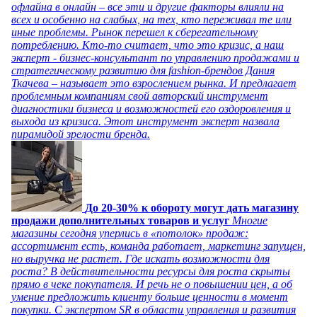
офлайна в онлайн – все эти и другие факторы влияли на
всех и особенно на слабых, на тех, кто переживал те или
иные проблемы. Рынок перешел к сберегательному
потреблению. Кто-то считает, что это кризис, а наш
эксперт - бизнес-консультант по управлению продажами и
стратегическому развитию для fashion-брендов Дания
Ткачева – называет это взрослением рынка. И предлагает
проблемным компаниям свой авторский инструмент
диагностики бизнеса и возможностей его оздоровления и
выхода из кризиса. Этот инструмент эксперт назвала
пирамидой зрелости бренда.
До 20-30% к обороту могут дать магазину
продажи дополнительных товаров и услуг
Многие
магазины сегодня уперлись в «потолок» продаж:
ассортимент есть, команда работает, маркетинг запущен,
но выручка не растет. Где искать возможности для
роста? В действительности ресурсы для роста скрыты
прямо в чеке покупателя. И речь не о повышении цен, а об
умение предложить клиенту больше ценности в момент
покупки. С экспертом SR в области управления и развития