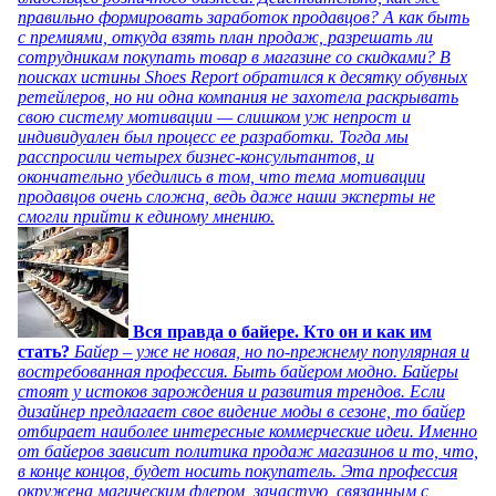
правильно формировать заработок продавцов? А как быть
с премиями, откуда взять план продаж, разрешать ли
сотрудникам покупать товар в магазине со скидками? В
поисках истины Shoes Report обратился к десятку обувных
ретейлеров, но ни одна компания не захотела раскрывать
свою систему мотивации — слишком уж непрост и
индивидуален был процесс ее разработки. Тогда мы
расспросили четырех бизнес-консультантов, и
окончательно убедились в том, что тема мотивации
продавцов очень сложна, ведь даже наши эксперты не
смогли прийти к единому мнению.
Вся правда о байере. Кто он и как им
стать?
Байер – уже не новая, но по-прежнему популярная и
востребованная профессия. Быть байером модно. Байеры
стоят у истоков зарождения и развития трендов. Если
дизайнер предлагает свое видение моды в сезоне, то байер
отбирает наиболее интересные коммерческие идеи. Именно
от байеров зависит политика продаж магазинов и то, что,
в конце концов, будет носить покупатель. Эта профессия
окружена магическим флером, зачастую, связанным с