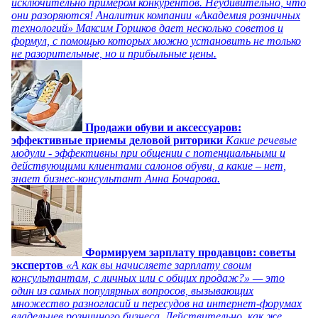
исключительно примером конкурентов. Неудивительно, что
они разоряются! Аналитик компании «Академия розничных
технологий» Максим Горшков дает несколько советов и
формул, с помощью которых можно установить не только
не разорительные, но и прибыльные цены.
Продажи обуви и аксессуаров:
эффективные приемы деловой риторики
Какие речевые
модули - эффективны при общении с потенциальными и
действующими клиентами салонов обуви, а какие – нет,
знает бизнес-консультант Анна Бочарова.
Формируем зарплату продавцов: советы
экспертов
«А как вы начисляете зарплату своим
консультантам, с личных или с общих продаж?» — это
один из самых популярных вопросов, вызывающих
множество разногласий и пересудов на интернет-форумах
владельцев розничного бизнеса. Действительно, как же