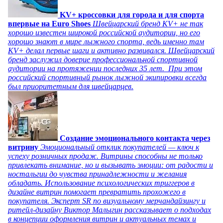
KV+ кроссовки для города и для спорта
впервые на Euro Shoes
Швейцарский бренд KV+ не так
хорошо известен широкой российской аудитории, но его
хорошо знают в мире лыжного спорта, ведь именно там
KV+ делал первые шаги и активно развивался. Швейцарский
бренд заслужил доверие профессиональной спортивной
аудитории на протяжении последних 35 лет. При этом
российский спортивный рынок лыжной экипировки всегда
был приоритетным для швейцарцев.
Создание эмоционального контакта через
витрину
Эмоциональный отклик покупателей — ключ к
успеху розничных продаж. Витрины способны не только
привлекать внимание, но и вызывать эмоции: от радости и
ностальгии до чувства принадлежности и желания
обладать. Использование психологических триггеров в
дизайне витрин помогает превратить прохожего в
покупателя. Эксперт SR по визуальному мерчандайзингу и
ритейл-дизайну Виктор Малыгин рассказывает о подходах
в концепции оформления витрин и актуальных темах и