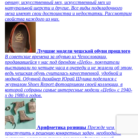
овчину, искусственный мех, искусственный мех из
натуральной шерсти и другие. Все виды подкладочного
меха имеют свои достоинства и недостатки. Рассмотрим
свойства каждого из них.
Лучшие модели чешской обуви прошлого
В советские времена за обувью из Чехословакии,
продававшейся у нас под брендом «Цебо», покупатели
выстаивали по четыре часа в очереди и не жалели об этом,
ведь чешская обувь считалась качественной, удобной и
модной. Обувной дизайнер Юрай Шушка поделился с
журналом Shoes Report фотоархивом своей коллекции, в
которой собраны самые интересные модели «Цебо» с 1940-
х до 1980-х годов.
Арифметика розницы
Прежде чем,
приступить к решению конкретных задач, необходимо