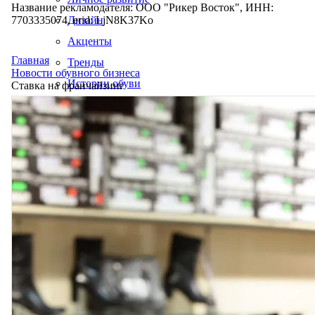
Название рекламодателя: ООО "Рикер Восток", ИНН:
7703335074, erid: LjN8K37Ko
Дизайн
Акценты
Главная
Тренды
Новости обувного бизнеса
Истории обуви
Ставка на франчайзинг
Производство