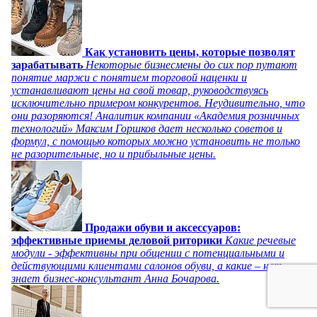
Как установить цены, которые позволят
зарабатывать
Некоторые бизнесмены до сих пор путают
понятие маржи с понятием торговой наценки и
устанавливают цены на свой товар, руководствуясь
исключительно примером конкурентов. Неудивительно, что
они разоряются! Аналитик компании «Академия розничных
технологий» Максим Горшков дает несколько советов и
формул, с помощью которых можно установить не только
не разорительные, но и прибыльные цены.
Продажи обуви и аксессуаров:
эффективные приемы деловой риторики
Какие речевые
модули - эффективны при общении с потенциальными и
действующими клиентами салонов обуви, а какие – нет,
знает бизнес-консультант Анна Бочарова.