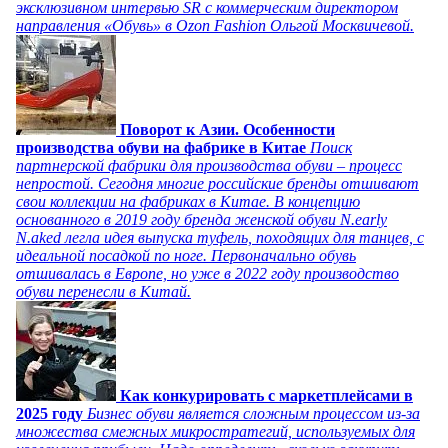
эксклюзивном интервью SR с коммерческим директором
направления «Обувь» в Ozon Fashion Ольгой Москвичевой.
Поворот к Азии. Особенности
производства обуви на фабрике в Китае
Поиск
партнерской фабрики для производства обуви – процесс
непростой. Сегодня многие российские бренды отшивают
свои коллекции на фабриках в Китае. В концепцию
основанного в 2019 году бренда женской обуви N.early
N.aked легла идея выпуска туфель, походящих для танцев, с
идеальной посадкой по ноге. Первоначально обувь
отшивалась в Европе, но уже в 2022 году производство
обуви перенесли в Китай.
Как конкурировать с маркетплейсами в
2025 году
Бизнес обуви является сложным процессом из-за
множества смежных микростратегий, используемых для