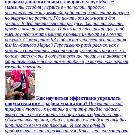
продажи дополнительных товаров и услуг
Многие
магазины сегодня уперлись в «потолок» продаж:
ассортимент есть, команда работает, маркетинг запущен,
но выручка не растет. Где искать возможности для
роста? В действительности ресурсы для роста скрыты
прямо в чеке покупателя. И речь не о повышении цен, а об
умение предложить клиенту больше ценности в момент
покупки. С экспертом SR в области управления и развития
fashion-бизнеса Марией Герасименко разбираемся, как с
помощью дополнительных товаров увеличить продажи, и
почему аксессуары и сопутствующие товары становятся
стратегическим источником прибыли, и какую роль играет
команда магазина.
Как научиться эффективно управлять
покупательским трафиком магазина?
Покупательский
трафик в торговых центрах и стрит-ритейле падает,
люди стали реже ходить за покупками в офлайн по ряду
объективных причин, одна из которых – удобство онлайн-
шопинга со всеми его плюсами. И все же офлайн
продолжает жить и развиваться. Как взять под контроль