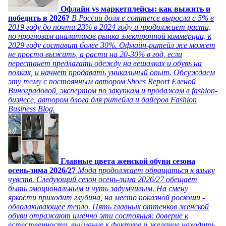
Офлайн vs маркетплейсы: как выжить и
победить в 2026?
В России доля e commerce выросла с 5% в
2019 году до почти 23% в 2024 году и продолжает расти,
по прогнозам аналитиков рынка электронной коммерции, к
2029 году составит более 30%. Офлайн-ритейл же может
не просто выжить, а расти на 20-30% в год, если
перестанет предлагать одежду на вешалках и обувь на
полках, и начнет продавать уникальный опыт. Обсуждаем
эту тему с постоянным автором Shoes Report Еленой
Виноградовой, экспертом по закупкам и продажам в fashion-
бизнесе, автором блога для ритейла и байеров Fashion
Business Blog.
Главные цвета женской обуви сезона
осень-зима 2026/27
Мода продолжает обращаться к языку
чувств. Следующий сезон осень-зима 2026/27 обещает
быть эмоциональным и чуть задумчивым. На смену
яркости приходит глубина, на место показной роскоши -
обволакивающее тепло. Пять главных оттенков женской
обуви отражают именно эти состояния: доверие к
естественности, внимание к фактуре и желание находить