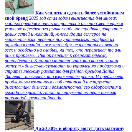
Как усилить и сделать более устойчивым
свой бренд
2025 год стал годом выживания для многих
модных брендов в очень непростых и быстро меняющихся
условиях перегретого рынка: падение трафика, закрытие
целых сетей и компаний, консолидация селлеров на
маркетплейсах, переток покупательского трафика из
офлайна в онлайн – все эти и другие факторы влияли на
всех и особенно на слабых, на тех, кто переживал те или
иные проблемы. Рынок перешел к сберегательному
потреблению. Кто-то считает, что это кризис, а наш
эксперт - бизнес-консультант по управлению продажами и
стратегическому развитию для fashion-брендов Дания
Ткачева – называет это взрослением рынка. И предлагает
проблемным компаниям свой авторский инструмент
диагностики бизнеса и возможностей его оздоровления и
выхода из кризиса. Этот инструмент эксперт назвала
пирамидой зрелости бренда.
До 20-30% к обороту могут дать магазину