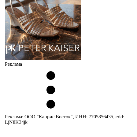
и высоким качеством…
05.08.2026
448
Реклама
Реклама: ООО "Каприс Восток", ИНН: 7705856435, erid:
LjN8K34jk