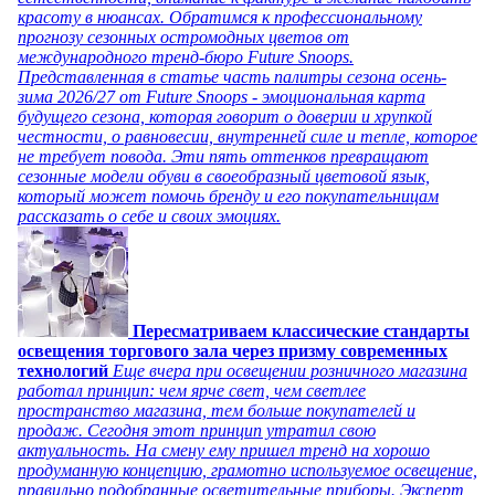
красоту в нюансах. Обратимся к профессиональному
прогнозу сезонных остромодных цветов от
международного тренд-бюро Future Snoops.
Представленная в статье часть палитры сезона осень-
зима 2026/27 от Future Snoops - эмоциональная карта
будущего сезона, которая говорит о доверии и хрупкой
честности, о равновесии, внутренней силе и тепле, которое
не требует повода. Эти пять оттенков превращают
сезонные модели обуви в своеобразный цветовой язык,
который может помочь бренду и его покупательницам
рассказать о себе и своих эмоциях.
Пересматриваем классические стандарты
освещения торгового зала через призму современных
технологий
Еще вчера при освещении розничного магазина
работал принцип: чем ярче свет, чем светлее
пространство магазина, тем больше покупателей и
продаж. Сегодня этот принцип утратил свою
актуальность. На смену ему пришел тренд на хорошо
продуманную концепцию, грамотно используемое освещение,
правильно подобранные осветительные приборы. Эксперт