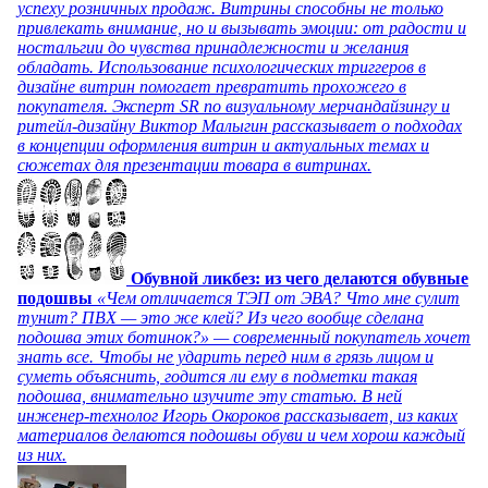
успеху розничных продаж. Витрины способны не только
привлекать внимание, но и вызывать эмоции: от радости и
ностальгии до чувства принадлежности и желания
обладать. Использование психологических триггеров в
дизайне витрин помогает превратить прохожего в
покупателя. Эксперт SR по визуальному мерчандайзингу и
ритейл-дизайну Виктор Малыгин рассказывает о подходах
в концепции оформления витрин и актуальных темах и
сюжетах для презентации товара в витринах.
Обувной ликбез: из чего делаются обувные
подошвы
«Чем отличается ТЭП от ЭВА? Что мне сулит
тунит? ПВХ — это же клей? Из чего вообще сделана
подошва этих ботинок?» — современный покупатель хочет
знать все. Чтобы не ударить перед ним в грязь лицом и
суметь объяснить, годится ли ему в подметки такая
подошва, внимательно изучите эту статью. В ней
инженер-технолог Игорь Окороков рассказывает, из каких
материалов делаются подошвы обуви и чем хорош каждый
из них.