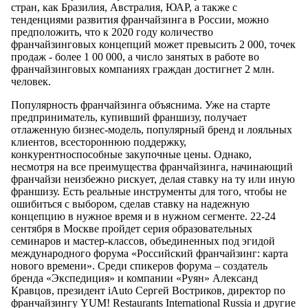
стран, как Бразилия, Австралия, ЮАР, а также с
тенденциями развития франчайзинга в России, можно
предположить, что к 2020 году количество
франчайзинговых концепций может превысить 2 000, точек
продаж - более 1 00 000, а число занятых в работе во
франчайзинговых компаниях граждан достигнет 2 млн.
человек.
Популярность франчайзинга объяснима. Уже на старте
предприниматель, купивший франшизу, получает
отлаженную бизнес-модель, популярный бренд и лояльных
клиентов, всестороннюю поддержку,
конкурентноспособные закупочные цены. Однако,
несмотря на все преимущества франчайзинга, начинающий
франчайзи неизбежно рискует, делая ставку на ту или иную
франшизу. Есть реальные инструменты для того, чтобы не
ошибиться с выбором, сделав ставку на надежную
концепцию в нужное время и в нужном сегменте. 22-24
сентября в Москве пройдет серия образовательных
семинаров и мастер-классов, объединенных под эгидой
международного форума «Российский франчайзинг: карта
нового времени». Среди спикеров форума – создатель
бренда «Экспедиция» и компании «Руян» Александ
Кравцов, президент iAuto Сергей Востриков, директор по
франчайзингу YUM! Restaurants International Russia и другие