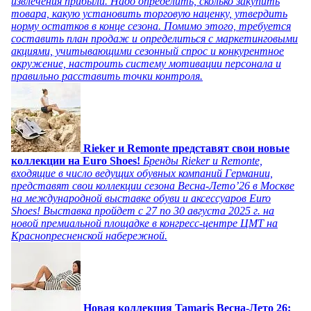
извлечения прибыли. Надо определить, сколько закупить
товара, какую установить торговую наценку, утвердить
норму остатков в конце сезона. Помимо этого, требуется
составить план продаж и определиться с маркетинговыми
акциями, учитывающими сезонный спрос и конкурентное
окружение, настроить систему мотивации персонала и
правильно расставить точки контроля.
Rieker и Remonte представят свои новые
коллекции на Euro Shoes!
Бренды Rieker и Remonte,
входящие в число ведущих обувных компаний Германии,
представят свои коллекции сезона Весна-Лето’26 в Москве
на международной выставке обуви и аксессуаров Euro
Shoes! Выставка пройдет c 27 по 30 августа 2025 г. на
новой премиальной площадке в конгресс-центре ЦМТ на
Краснопресненской набережной.
Новая коллекция Tamaris Весна-Лето 26: