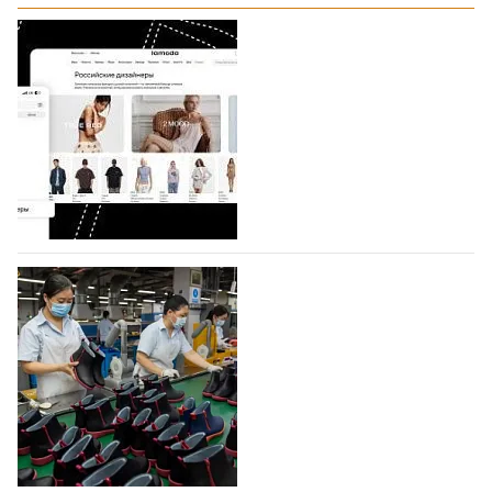
На платформе Lamoda - новый раздел и
условия продвижения локальных
дизайнерских марок
Российский маркетплейс Lamoda решил обновить
раздел для продажи продукции локальных
дизайнерских марок одежды, обуви и аксессуаров.
Бренды также получат маркетинговую…