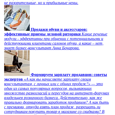
не разорительные, но и прибыльные цены.
Продажи обуви и аксессуаров:
эффективные приемы деловой риторики
Какие речевые
модули - эффективны при общении с потенциальными и
действующими клиентами салонов обуви, а какие – нет,
знает бизнес-консультант Анна Бочарова.
Формируем зарплату продавцов: советы
экспертов
«А как вы начисляете зарплату своим
консультантам, с личных или с общих продаж?» — это
один из самых популярных вопросов, вызывающих
множество разногласий и пересудов на интернет-форумах
владельцев розничного бизнеса. Действительно, как же
правильно формировать заработок продавцов? А как быть
с премиями, откуда взять план продаж, разрешать ли
сотрудникам покупать товар в магазине со скидками? В