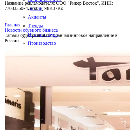
Название рекламодателя: ООО "Рикер Восток", ИНН:
7703335074, erid: LjN8K37Ko
Дизайн
Акценты
Главная
Тренды
Новости обувного бизнеса
Истории обуви
Tamaris будет развивать франчайзинговое направление в
России
Производство