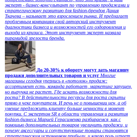
эксперт - бизнес-консультант по управлению продажами и
стратегическому развитию для fashion-брендов Дания
Ткачева – называет это взрослением рынка. И предлагает
проблемным компаниям свой авторский инструмент
диагностики бизнеса и возможностей его оздоровления и
выхода из кризиса. Этот инструмент эксперт назвала
пирамидой зрелости бренда.
До 20-30% к обороту могут дать магазину
продажи дополнительных товаров и услуг
Многие
магазины сегодня уперлись в «потолок» продаж:
ассортимент есть, команда работает, маркетинг запущен,
но выручка не растет. Где искать возможности для
роста? В действительности ресурсы для роста скрыты
прямо в чеке покупателя. И речь не о повышении цен, а об
умение предложить клиенту больше ценности в момент
покупки. С экспертом SR в области управления и развития
fashion-бизнеса Марией Герасименко разбираемся, как с
помощью дополнительных товаров увеличить продажи, и
почему аксессуары и сопутствующие товары становятся
стратегическим источником прибыли, и какую роль играет