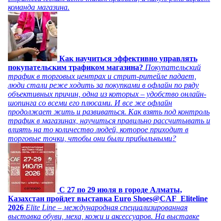
команда магазина.
Как научиться эффективно управлять
покупательским трафиком магазина?
Покупательский
трафик в торговых центрах и стрит-ритейле падает,
люди стали реже ходить за покупками в офлайн по ряду
объективных причин, одна из которых – удобство онлайн-
шопинга со всеми его плюсами. И все же офлайн
продолжает жить и развиваться. Как взять под контроль
трафик в магазинах, научиться правильно рассчитывать и
влиять на то количество людей, которое приходит в
торговые точки, чтобы они были прибыльными?
C 27 по 29 июля в городе Алматы,
Казахстан пройдет выставка Euro Shoes@CAF_Eliteline
2026
Elite Line – международная специализированная
выставка обуви, меха, кожи и аксессуаров. На выставке