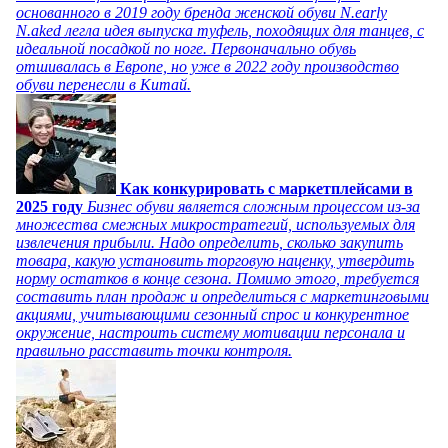
основанного в 2019 году бренда женской обуви N.early
N.aked легла идея выпуска туфель, походящих для танцев, с
идеальной посадкой по ноге. Первоначально обувь
отшивалась в Европе, но уже в 2022 году производство
обуви перенесли в Китай.
Как конкурировать с маркетплейсами в
2025 году
Бизнес обуви является сложным процессом из-за
множества смежных микростратегий, используемых для
извлечения прибыли. Надо определить, сколько закупить
товара, какую установить торговую наценку, утвердить
норму остатков в конце сезона. Помимо этого, требуется
составить план продаж и определиться с маркетинговыми
акциями, учитывающими сезонный спрос и конкурентное
окружение, настроить систему мотивации персонала и
правильно расставить точки контроля.