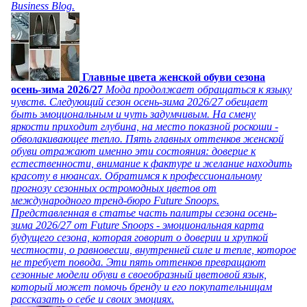
Business Blog.
Главные цвета женской обуви сезона
осень-зима 2026/27
Мода продолжает обращаться к языку
чувств. Следующий сезон осень-зима 2026/27 обещает
быть эмоциональным и чуть задумчивым. На смену
яркости приходит глубина, на место показной роскоши -
обволакивающее тепло. Пять главных оттенков женской
обуви отражают именно эти состояния: доверие к
естественности, внимание к фактуре и желание находить
красоту в нюансах. Обратимся к профессиональному
прогнозу сезонных остромодных цветов от
международного тренд-бюро Future Snoops.
Представленная в статье часть палитры сезона осень-
зима 2026/27 от Future Snoops - эмоциональная карта
будущего сезона, которая говорит о доверии и хрупкой
честности, о равновесии, внутренней силе и тепле, которое
не требует повода. Эти пять оттенков превращают
сезонные модели обуви в своеобразный цветовой язык,
который может помочь бренду и его покупательницам
рассказать о себе и своих эмоциях.