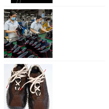
объединяющей разработку, производство и…
07.08.2026
338
На платформе Lamoda - новый раздел и
условия продвижения локальных
дизайнерских марок
Российский маркетплейс Lamoda решил обновить
раздел для продажи продукции локальных
дизайнерских марок одежды, обуви и аксессуаров.
Бренды также получат маркетинговую…
06.08.2026
505
Объем мирового производства обуви в
2025 году практически не увеличился
В 2025 году мировое производство обуви
практически не изменилось, зафиксировав
незначительный рост на 0,1% до 24,6 млрд пар, -
данные опубликованы в аналитическом вестнике