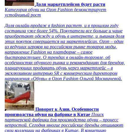
Доля маркетплейсов будет расти
Категория обуви на Ozon Fashion демонстрирует
устойчивый рост
Доля онлайн-продаж в fashion растет, и в прошлом году
составила уже более 54%. Покупатели все больше и чаще
приобретают одежду и обувь в интернете, и львиная доля
этих покупок совершается на маркетплейсах. Ozon – один
из ведущих игроков на российском рынке товаров моды,
направление Fashion на платформе – самое
быстрорастущее. О трендах в онлайн-торговле, об
особенностях обувного рынка и рекомендациях для брендов,
планирующих продавать обувь через маркетплейс – в
эксклюзивном интервью SR с коммерческим директором
направления «Обувь» в Ozon Fashion Ольгой Москвичевой.
Поворот к Азии. Особенности
производства обуви на фабрике в Китае
Поиск
партнерской фабрики для производства обуви – процесс
непростой. Сегодня многие российские бренды отшивают
свои коллекции на фабриках в Китае. В концепцию