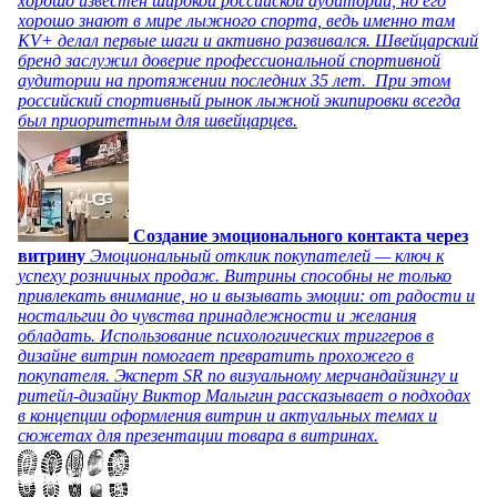
хорошо известен широкой российской аудитории, но его
хорошо знают в мире лыжного спорта, ведь именно там
KV+ делал первые шаги и активно развивался. Швейцарский
бренд заслужил доверие профессиональной спортивной
аудитории на протяжении последних 35 лет. При этом
российский спортивный рынок лыжной экипировки всегда
был приоритетным для швейцарцев.
Создание эмоционального контакта через
витрину
Эмоциональный отклик покупателей — ключ к
успеху розничных продаж. Витрины способны не только
привлекать внимание, но и вызывать эмоции: от радости и
ностальгии до чувства принадлежности и желания
обладать. Использование психологических триггеров в
дизайне витрин помогает превратить прохожего в
покупателя. Эксперт SR по визуальному мерчандайзингу и
ритейл-дизайну Виктор Малыгин рассказывает о подходах
в концепции оформления витрин и актуальных темах и
сюжетах для презентации товара в витринах.