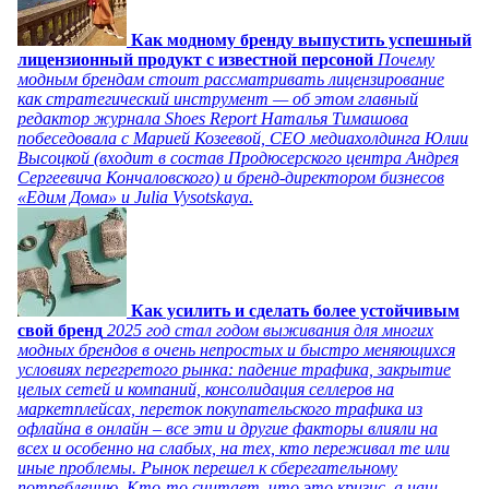
Как модному бренду выпустить успешный
лицензионный продукт с известной персоной
Почему
модным брендам стоит рассматривать лицензирование
как стратегический инструмент — об этом главный
редактор журнала Shoes Report Наталья Тимашова
побеседовала с Марией Козеевой, СЕО медиахолдинга Юлии
Высоцкой (входит в состав Продюсерского центра Андрея
Сергеевича Кончаловского) и бренд-директором бизнесов
«Едим Дома» и Julia Vysotskaya.
Как усилить и сделать более устойчивым
свой бренд
2025 год стал годом выживания для многих
модных брендов в очень непростых и быстро меняющихся
условиях перегретого рынка: падение трафика, закрытие
целых сетей и компаний, консолидация селлеров на
маркетплейсах, переток покупательского трафика из
офлайна в онлайн – все эти и другие факторы влияли на
всех и особенно на слабых, на тех, кто переживал те или
иные проблемы. Рынок перешел к сберегательному
потреблению. Кто-то считает, что это кризис, а наш