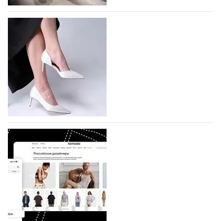
На участие в Московской неделе моды
подано 1047 заявок
На участие в седьмой Московской неделе моды,
которая пройдет в российской столице с 26 сентября
по 1 октября, уже подано 1047 заявок. Примерно
половину из них (494) прислали дизайнеры,
коллекции которых не были представлены в…
07.08.2026
483
BALLINA представит свои новинки на Euro
Shoes
Компания BALLINA Guangzhou Lihuang Footwear
Co., Ltd., основанная в 2011 году и расположенная в
Гуанчжоу, столице моды Китая, является
профессиональной обувной компанией,