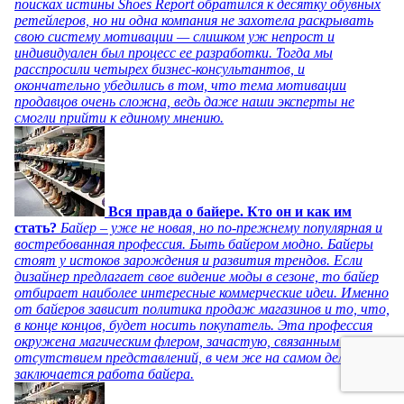
поисках истины Shoes Report обратился к десятку обувных
ретейлеров, но ни одна компания не захотела раскрывать
свою систему мотивации — слишком уж непрост и
индивидуален был процесс ее разработки. Тогда мы
расспросили четырех бизнес-консультантов, и
окончательно убедились в том, что тема мотивации
продавцов очень сложна, ведь даже наши эксперты не
смогли прийти к единому мнению.
Вся правда о байере. Кто он и как им
стать?
Байер – уже не новая, но по-прежнему популярная и
востребованная профессия. Быть байером модно. Байеры
стоят у истоков зарождения и развития трендов. Если
дизайнер предлагает свое видение моды в сезоне, то байер
отбирает наиболее интересные коммерческие идеи. Именно
от байеров зависит политика продаж магазинов и то, что,
в конце концов, будет носить покупатель. Эта профессия
окружена магическим флером, зачастую, связанным с
отсутствием представлений, в чем же на самом деле
заключается работа байера.