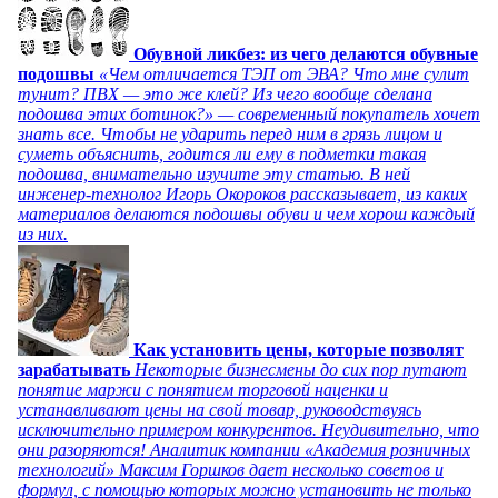
Обувной ликбез: из чего делаются обувные
подошвы
«Чем отличается ТЭП от ЭВА? Что мне сулит
тунит? ПВХ — это же клей? Из чего вообще сделана
подошва этих ботинок?» — современный покупатель хочет
знать все. Чтобы не ударить перед ним в грязь лицом и
суметь объяснить, годится ли ему в подметки такая
подошва, внимательно изучите эту статью. В ней
инженер-технолог Игорь Окороков рассказывает, из каких
материалов делаются подошвы обуви и чем хорош каждый
из них.
Как установить цены, которые позволят
зарабатывать
Некоторые бизнесмены до сих пор путают
понятие маржи с понятием торговой наценки и
устанавливают цены на свой товар, руководствуясь
исключительно примером конкурентов. Неудивительно, что
они разоряются! Аналитик компании «Академия розничных
технологий» Максим Горшков дает несколько советов и
формул, с помощью которых можно установить не только