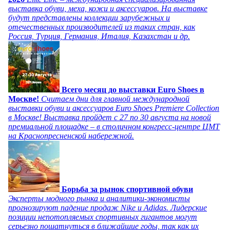
выставка обуви, меха, кожи и аксессуаров. На выставке
будут представлены коллекции зарубежных и
отечественных производителей из таких стран, как
Россия, Турция, Германия, Италия, Казахстан и др.
Всего месяц до выставки Euro Shoes в
Москве!
Считаем дни для главной международной
выставки обуви и аксессуаров Euro Shoes Premiere Collection
в Москве! Выставка пройдет с 27 по 30 августа на новой
премиальной площадке – в столичном конгресс-центре ЦМТ
на Краснопресненской набережной.
Борьба за рынок спортивной обуви
Эксперты модного рынка и аналитики-экономисты
прогнозируют падение продаж Nike и Adidas. Лидерские
позиции непотопляемых спортивных гигантов могут
серьезно пошатнуться в ближайшие годы, так как их