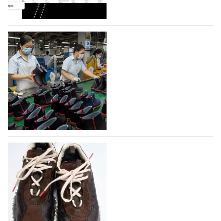
профессиональной обувной компанией,
объединяющей разработку, производство и…
07.08.2026
391
На платформе Lamoda - новый раздел и
условия продвижения локальных
дизайнерских марок
Российский маркетплейс Lamoda решил обновить
раздел для продажи продукции локальных
дизайнерских марок одежды, обуви и аксессуаров.
Бренды также получат маркетинговую…
06.08.2026
553
Объем мирового производства обуви в
2025 году практически не увеличился
В 2025 году мировое производство обуви
практически не изменилось, зафиксировав
незначительный рост на 0,1% до 24,6 млрд пар, -