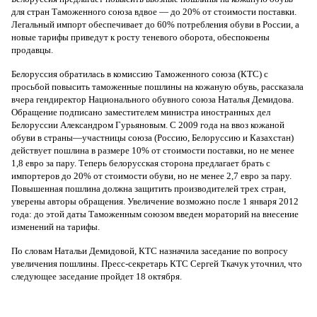
для стран Таможенного союза вдвое — до 20% от стоимости поставки.
Легальный импорт обеспечивает до 60% потребления обуви в России, а
новые тарифы приведут к росту теневого оборота, обеспокоены
продавцы.
Белоруссия обратилась в комиссию Таможенного союза (КТС) с
просьбой повысить таможенные пошлины на кожаную обувь, рассказала
вчера гендиректор Национального обувного союза Наталья Демидова.
Обращение подписано заместителем министра иностранных дел
Белоруссии Александром Гурьяновым. С 2009 года на ввоз кожаной
обуви в страны—участницы союза (Россию, Белоруссию и Казахстан)
действует пошлина в размере 10% от стоимости поставки, но не менее
1,8 евро за пару. Теперь белорусская сторона предлагает брать с
импортеров до 20% от стоимости обуви, но не менее 2,7 евро за пару.
Повышенная пошлина должна защитить производителей трех стран,
уверены авторы обращения. Увеличение возможно после 1 января 2012
года: до этой даты Таможенным союзом введен мораторий на внесение
изменений на тарифы.
По словам Натальи Демидовой, КТС назначила заседание по вопросу
увеличения пошлины. Пресс-секретарь КТС Сергей Ткачук уточнил, что
следующее заседание пройдет 18 октября.