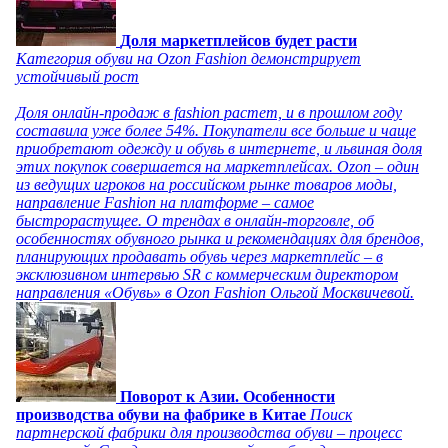
Доля маркетплейсов будет расти
Категория обуви на Ozon Fashion демонстрирует
устойчивый рост
Доля онлайн-продаж в fashion растет, и в прошлом году
составила уже более 54%. Покупатели все больше и чаще
приобретают одежду и обувь в интернете, и львиная доля
этих покупок совершается на маркетплейсах. Ozon – один
из ведущих игроков на российском рынке товаров моды,
направление Fashion на платформе – самое
быстрорастущее. О трендах в онлайн-торговле, об
особенностях обувного рынка и рекомендациях для брендов,
планирующих продавать обувь через маркетплейс – в
эксклюзивном интервью SR с коммерческим директором
направления «Обувь» в Ozon Fashion Ольгой Москвичевой.
Поворот к Азии. Особенности
производства обуви на фабрике в Китае
Поиск
партнерской фабрики для производства обуви – процесс