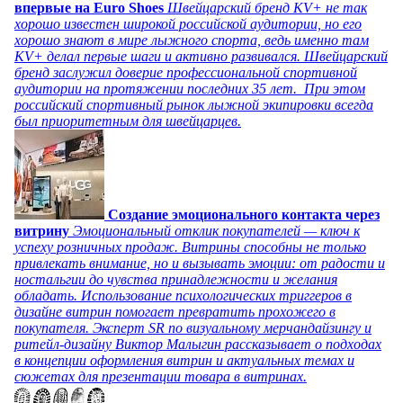
впервые на Euro Shoes
Швейцарский бренд KV+ не так
хорошо известен широкой российской аудитории, но его
хорошо знают в мире лыжного спорта, ведь именно там
KV+ делал первые шаги и активно развивался. Швейцарский
бренд заслужил доверие профессиональной спортивной
аудитории на протяжении последних 35 лет. При этом
российский спортивный рынок лыжной экипировки всегда
был приоритетным для швейцарцев.
Создание эмоционального контакта через
витрину
Эмоциональный отклик покупателей — ключ к
успеху розничных продаж. Витрины способны не только
привлекать внимание, но и вызывать эмоции: от радости и
ностальгии до чувства принадлежности и желания
обладать. Использование психологических триггеров в
дизайне витрин помогает превратить прохожего в
покупателя. Эксперт SR по визуальному мерчандайзингу и
ритейл-дизайну Виктор Малыгин рассказывает о подходах
в концепции оформления витрин и актуальных темах и
сюжетах для презентации товара в витринах.