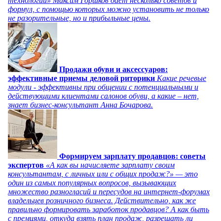
технологий» Максим Горшков дает несколько советов и
формул, с помощью которых можно установить не только
не разорительные, но и прибыльные цены.
Продажи обуви и аксессуаров:
эффективные приемы деловой риторики
Какие речевые
модули - эффективны при общении с потенциальными и
действующими клиентами салонов обуви, а какие – нет,
знает бизнес-консультант Анна Бочарова.
Формируем зарплату продавцов: советы
экспертов
«А как вы начисляете зарплату своим
консультантам, с личных или с общих продаж?» — это
один из самых популярных вопросов, вызывающих
множество разногласий и пересудов на интернет-форумах
владельцев розничного бизнеса. Действительно, как же
правильно формировать заработок продавцов? А как быть
с премиями, откуда взять план продаж, разрешать ли