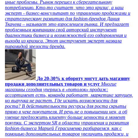
иные проблемы. Рынок перешел к сберегательному
потреблению. Кто-то считает, что это кризис, а наш
эксперт - бизнес-консультант по управлению продажами и
стратегическому развитию для fashion-брендов Дания
Ткачева – называет это взрослением рынка. И предлагает
проблемным компаниям свой авторский инструмент
диагностики бизнеса и возможностей его оздоровления и
выхода из кризиса. Этот инструмент эксперт назвала
пирамидой зрелости бренда.
До 20-30% к обороту могут дать магазину
продажи дополнительных товаров и услуг
Многие
магазины сегодня уперлись в «потолок» продаж:
ассортимент есть, команда работает, маркетинг запущен,
но выручка не растет. Где искать возможности для
роста? В действительности ресурсы для роста скрыты
прямо в чеке покупателя. И речь не о повышении цен, а об
умение предложить клиенту больше ценности в момент
покупки. С экспертом SR в области управления и развития
fashion-бизнеса Марией Герасименко разбираемся, как с
помощью дополнительных товаров увеличить продажи, и