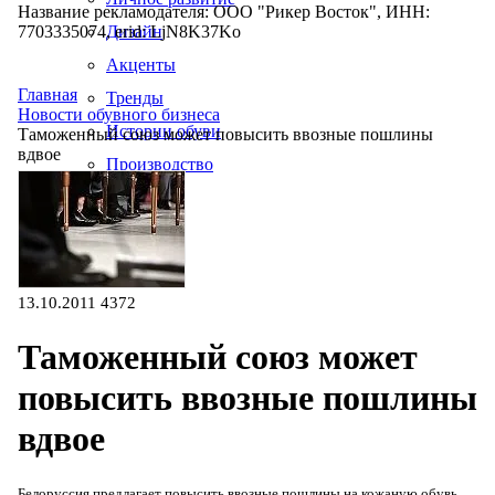
Название рекламодателя: ООО "Рикер Восток", ИНН:
7703335074, erid: LjN8K37Ko
Дизайн
Акценты
Главная
Тренды
Новости обувного бизнеса
Истории обуви
Таможенный союз может повысить ввозные пошлины
вдвое
Производство
13.10.2011
4372
Таможенный союз может
повысить ввозные пошлины
вдвое
Белоруссия предлагает повысить ввозные пошлины на кожаную обувь