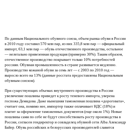
По данным Национального обувного союза, объем рынка обуви в России
в 2010 году составил 570 млн пар, из них 335,8 млн пар — официальный
импорт, 63,1 млн пар — обувь отечественного производства, остальное
— нелегально привезенная продукция (примерно 30%). Таким образом,
отечественное производство покрывает только 10% потребностей
россиян. Обувная промышленность в стране развивается медленно.
Производство кожаной обуви за семь лет — с 2003 по 2010 год —
выросло всего на 13% (данные росстата предоставлены Национальным
обувным союзом).
При существующих объемах внутреннего производства в России
увеличение пошлины приведет к росту теневого импорта, уверена
госпожа Демидова. Даже нынешняя таможенная пошлина «дороговата»,
считает она, помимо нее, импортер также оплачивает НДС (18%) и
платит за оформление таможенных документов (еще около 1%). Новые
пошлины сами по себе не будут способствовать росту производства в
России, согласен гендиректор и совладелец обувной сети Alba Александр
Байер. Обувь российских и белорусских производителей славится