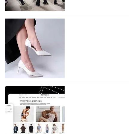
На участие в Московской неделе моды
подано 1047 заявок
На участие в седьмой Московской неделе моды,
которая пройдет в российской столице с 26 сентября
по 1 октября, уже подано 1047 заявок. Примерно
половину из них (494) прислали дизайнеры,
коллекции которых не были представлены в…
07.08.2026
534
BALLINA представит свои новинки на Euro
Shoes
Компания BALLINA Guangzhou Lihuang Footwear
Co., Ltd., основанная в 2011 году и расположенная в
Гуанчжоу, столице моды Китая, является