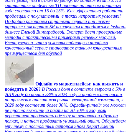
более резко, чем в целом по рынку, по данным Retail.ru. По
статистике отдельных ТЦ падение по итогам прошлого
года составило от 15 до 25%. Как эффективно работать
продавцам с покупателями в таких непростых условиях?
Подробно разбираем стратегии сервиса при низком
трафике с экспертом SR по закупкам и продажам в fashion-
бизнесе Еленой Виноградовой. Эксперт дает проверенные
методы с практическими примерами речевых модулей.
Елена уверена, что в условиях падающего трафика
качественный сервис становится главным конкурентным
преимуществом для обувной
Офлайн vs маркетплейсы: как выжить и
победить в 2026?
В России доля e commerce выросла с 5% в
2019 году до почти 23% в 2024 году и продолжает расти,
по прогнозам аналитиков рынка электронной коммерции, к
2029 году составит более 30%. Офлайн-ритейл же может
не просто выжить, а расти на 20-30% в год, если
перестанет предлагать одежду на вешалках и обувь на
полках, и начнет продавать уникальный опыт. Обсуждаем
эту тему с постоянным автором Shoes Report Еленой
Виноградовой, экспертом по закупкам и продажам в fashion-