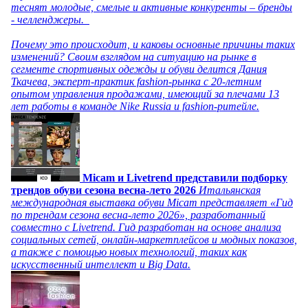
теснят молодые, смелые и активные конкуренты – бренды
- челленджеры.
Почему это происходит, и каковы основные причины таких
изменений? Своим взглядом на ситуацию на рынке в
сегменте спортивных одежды и обуви делится Дания
Ткачева, эксперт-практик fashion-рынка с 20-летним
опытом управления продажами, имеющий за плечами 13
лет работы в команде Nike Russia и fashion-ритейле.
Micam и Livetrend представили подборку
трендов обуви сезона весна-лето 2026
Итальянская
международная выставка обуви Micam представляет «Гид
по трендам сезона весна-лето 2026», разработанный
совместно с Livetrend. Гид разработан на основе анализа
социальных сетей, онлайн-маркетплейсов и модных показов,
а также с помощью новых технологий, таких как
искусственный интеллект и Big Data.