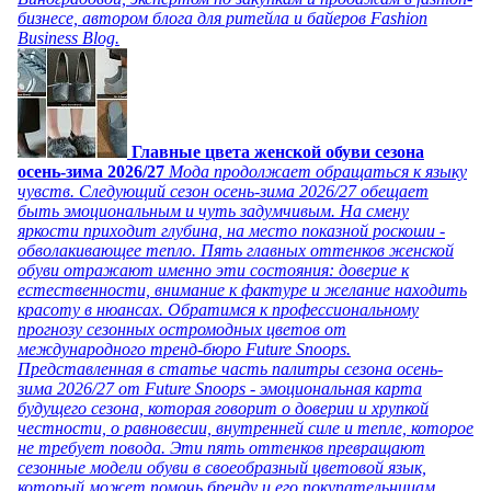
бизнесе, автором блога для ритейла и байеров Fashion
Business Blog.
Главные цвета женской обуви сезона
осень-зима 2026/27
Мода продолжает обращаться к языку
чувств. Следующий сезон осень-зима 2026/27 обещает
быть эмоциональным и чуть задумчивым. На смену
яркости приходит глубина, на место показной роскоши -
обволакивающее тепло. Пять главных оттенков женской
обуви отражают именно эти состояния: доверие к
естественности, внимание к фактуре и желание находить
красоту в нюансах. Обратимся к профессиональному
прогнозу сезонных остромодных цветов от
международного тренд-бюро Future Snoops.
Представленная в статье часть палитры сезона осень-
зима 2026/27 от Future Snoops - эмоциональная карта
будущего сезона, которая говорит о доверии и хрупкой
честности, о равновесии, внутренней силе и тепле, которое
не требует повода. Эти пять оттенков превращают
сезонные модели обуви в своеобразный цветовой язык,
который может помочь бренду и его покупательницам