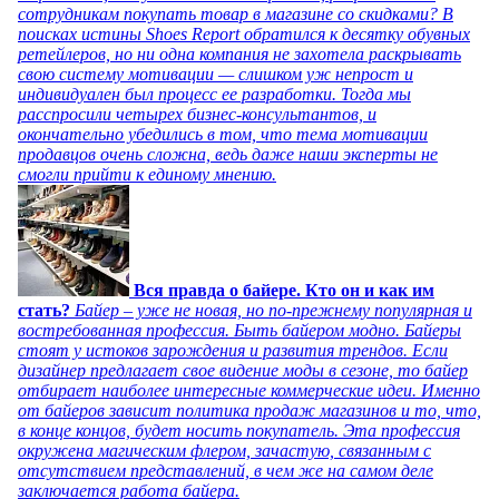
сотрудникам покупать товар в магазине со скидками? В
поисках истины Shoes Report обратился к десятку обувных
ретейлеров, но ни одна компания не захотела раскрывать
свою систему мотивации — слишком уж непрост и
индивидуален был процесс ее разработки. Тогда мы
расспросили четырех бизнес-консультантов, и
окончательно убедились в том, что тема мотивации
продавцов очень сложна, ведь даже наши эксперты не
смогли прийти к единому мнению.
Вся правда о байере. Кто он и как им
стать?
Байер – уже не новая, но по-прежнему популярная и
востребованная профессия. Быть байером модно. Байеры
стоят у истоков зарождения и развития трендов. Если
дизайнер предлагает свое видение моды в сезоне, то байер
отбирает наиболее интересные коммерческие идеи. Именно
от байеров зависит политика продаж магазинов и то, что,
в конце концов, будет носить покупатель. Эта профессия
окружена магическим флером, зачастую, связанным с
отсутствием представлений, в чем же на самом деле
заключается работа байера.