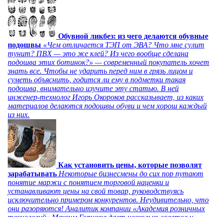
Обувной ликбез: из чего делаются обувные
подошвы
«Чем отличается ТЭП от ЭВА? Что мне сулит
тунит? ПВХ — это же клей? Из чего вообще сделана
подошва этих ботинок?» — современный покупатель хочет
знать все. Чтобы не ударить перед ним в грязь лицом и
суметь объяснить, годится ли ему в подметки такая
подошва, внимательно изучите эту статью. В ней
инженер-технолог Игорь Окороков рассказывает, из каких
материалов делаются подошвы обуви и чем хорош каждый
из них.
Как установить цены, которые позволят
зарабатывать
Некоторые бизнесмены до сих пор путают
понятие маржи с понятием торговой наценки и
устанавливают цены на свой товар, руководствуясь
исключительно примером конкурентов. Неудивительно, что
они разоряются! Аналитик компании «Академия розничных