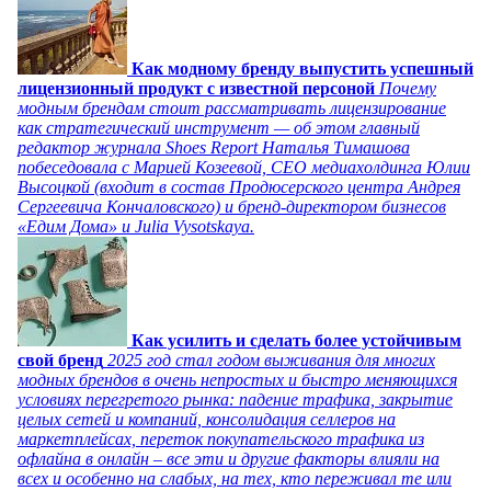
Как модному бренду выпустить успешный
лицензионный продукт с известной персоной
Почему
модным брендам стоит рассматривать лицензирование
как стратегический инструмент — об этом главный
редактор журнала Shoes Report Наталья Тимашова
побеседовала с Марией Козеевой, СЕО медиахолдинга Юлии
Высоцкой (входит в состав Продюсерского центра Андрея
Сергеевича Кончаловского) и бренд-директором бизнесов
«Едим Дома» и Julia Vysotskaya.
Как усилить и сделать более устойчивым
свой бренд
2025 год стал годом выживания для многих
модных брендов в очень непростых и быстро меняющихся
условиях перегретого рынка: падение трафика, закрытие
целых сетей и компаний, консолидация селлеров на
маркетплейсах, переток покупательского трафика из
офлайна в онлайн – все эти и другие факторы влияли на
всех и особенно на слабых, на тех, кто переживал те или