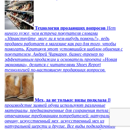
Технология продающих вопросов
Нет
ничего хуже, чем встреча покупателя словами
«Здравствуйте, могу ли я чем-нибудь помочь?», ведь
продавец работает в магазине как раз для того, чтобы
помогать. Критикуя этот устоявшийся шаблон общения с
покупателем, Андрей Чиркарев, бизнес-тренер по
эффективным продажам и основатель проекта «Новая
экономика», делится с читателями Shoes Report
технологией по-настоящему продающих вопросов.
Мех, да не только: виды подклада
В
производстве зимней обуви используют различные
материалы, предназначенные для сохранения тепла и
отвечающие требованиям потребителей: натуральную
овчину, искусственный мех, искусственный мех из
натуральной шерсти и другие. Все виды подкладочного