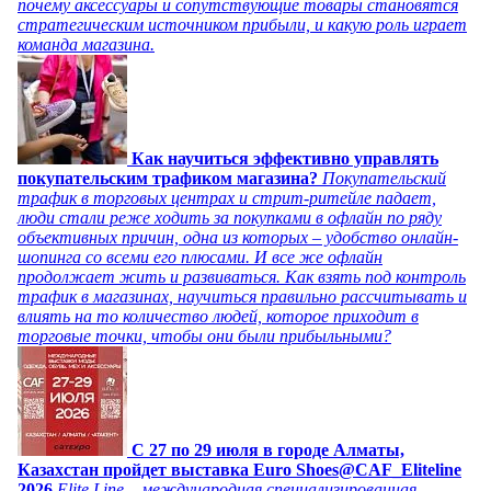
почему аксессуары и сопутствующие товары становятся
стратегическим источником прибыли, и какую роль играет
команда магазина.
Как научиться эффективно управлять
покупательским трафиком магазина?
Покупательский
трафик в торговых центрах и стрит-ритейле падает,
люди стали реже ходить за покупками в офлайн по ряду
объективных причин, одна из которых – удобство онлайн-
шопинга со всеми его плюсами. И все же офлайн
продолжает жить и развиваться. Как взять под контроль
трафик в магазинах, научиться правильно рассчитывать и
влиять на то количество людей, которое приходит в
торговые точки, чтобы они были прибыльными?
C 27 по 29 июля в городе Алматы,
Казахстан пройдет выставка Euro Shoes@CAF_Eliteline
2026
Elite Line – международная специализированная