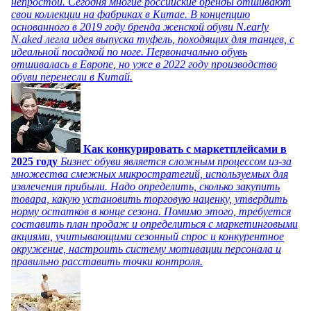
непростой. Сегодня многие российские бренды отшивают
свои коллекции на фабриках в Китае. В концепцию
основанного в 2019 году бренда женской обуви N.early
N.aked легла идея выпуска туфель, походящих для танцев, с
идеальной посадкой по ноге. Первоначально обувь
отшивалась в Европе, но уже в 2022 году производство
обуви перенесли в Китай.
Как конкурировать с маркетплейсами в
2025 году
Бизнес обуви является сложным процессом из-за
множества смежных микростратегий, используемых для
извлечения прибыли. Надо определить, сколько закупить
товара, какую установить торговую наценку, утвердить
норму остатков в конце сезона. Помимо этого, требуется
составить план продаж и определиться с маркетинговыми
акциями, учитывающими сезонный спрос и конкурентное
окружение, настроить систему мотивации персонала и
правильно расставить точки контроля.