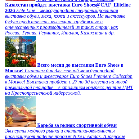
Казахстан пройдет выставка Euro Shoes@CAF_Eliteline
2026
Elite Line – международная специализированная
выставка обуви, меха, кожи и аксессуаров. На выставке
будут представлены коллекции зарубежных и
отечественных производителей из таких стран, как
Россия, Турция, Германия, Италия, Казахстан и др.
Всего месяц до выставки Euro Shoes в
Москве!
Считаем дни для главной международной
выставки обуви и аксессуаров Euro Shoes Premiere Collection
в Москве! Выставка пройдет с 27 по 30 августа на новой
премиальной площадке – в столичном конгресс-центре ЦМТ
на Краснопресненской набережной.
Борьба за рынок спортивной обуви
Эксперты модного рынка и аналитики-экономисты
прогнозируют падение продаж Nike и Adidas. Лидерские