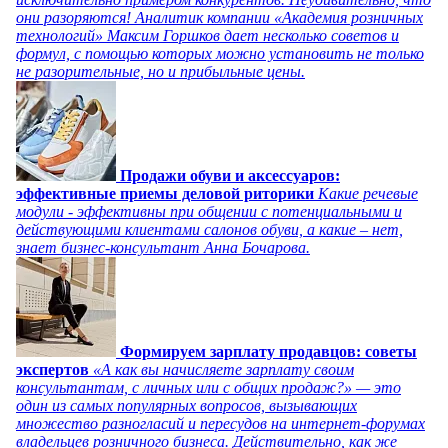
они разоряются! Аналитик компании «Академия розничных
технологий» Максим Горшков дает несколько советов и
формул, с помощью которых можно установить не только
не разорительные, но и прибыльные цены.
Продажи обуви и аксессуаров:
эффективные приемы деловой риторики
Какие речевые
модули - эффективны при общении с потенциальными и
действующими клиентами салонов обуви, а какие – нет,
знает бизнес-консультант Анна Бочарова.
Формируем зарплату продавцов: советы
экспертов
«А как вы начисляете зарплату своим
консультантам, с личных или с общих продаж?» — это
один из самых популярных вопросов, вызывающих
множество разногласий и пересудов на интернет-форумах
владельцев розничного бизнеса. Действительно, как же