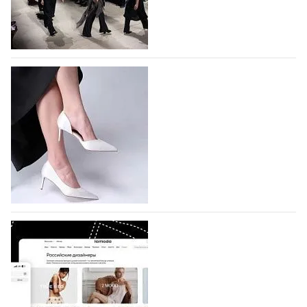
На участие в Московской неделе моды
подано 1047 заявок
На участие в седьмой Московской неделе моды,
которая пройдет в российской столице с 26 сентября
по 1 октября, уже подано 1047 заявок. Примерно
половину из них (494) прислали дизайнеры,
коллекции которых не были представлены в…
07.08.2026
196
BALLINA представит свои новинки на Euro
Shoes
Компания BALLINA Guangzhou Lihuang Footwear
Co., Ltd., основанная в 2011 году и расположенная в