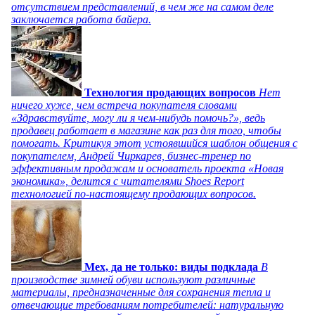
отсутствием представлений, в чем же на самом деле
заключается работа байера.
Технология продающих вопросов
Нет
ничего хуже, чем встреча покупателя словами
«Здравствуйте, могу ли я чем-нибудь помочь?», ведь
продавец работает в магазине как раз для того, чтобы
помогать. Критикуя этот устоявшийся шаблон общения с
покупателем, Андрей Чиркарев, бизнес-тренер по
эффективным продажам и основатель проекта «Новая
экономика», делится с читателями Shoes Report
технологией по-настоящему продающих вопросов.
Мех, да не только: виды подклада
В
производстве зимней обуви используют различные
материалы, предназначенные для сохранения тепла и
отвечающие требованиям потребителей: натуральную