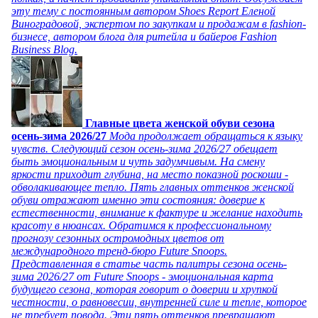
эту тему с постоянным автором Shoes Report Еленой
Виноградовой, экспертом по закупкам и продажам в fashion-
бизнесе, автором блога для ритейла и байеров Fashion
Business Blog.
Главные цвета женской обуви сезона
осень-зима 2026/27
Мода продолжает обращаться к языку
чувств. Следующий сезон осень-зима 2026/27 обещает
быть эмоциональным и чуть задумчивым. На смену
яркости приходит глубина, на место показной роскоши -
обволакивающее тепло. Пять главных оттенков женской
обуви отражают именно эти состояния: доверие к
естественности, внимание к фактуре и желание находить
красоту в нюансах. Обратимся к профессиональному
прогнозу сезонных остромодных цветов от
международного тренд-бюро Future Snoops.
Представленная в статье часть палитры сезона осень-
зима 2026/27 от Future Snoops - эмоциональная карта
будущего сезона, которая говорит о доверии и хрупкой
честности, о равновесии, внутренней силе и тепле, которое
не требует повода. Эти пять оттенков превращают