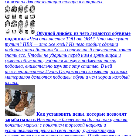
сюжетах для презентации товара в витринах.
Обувной ликбез: из чего делаются обувные
подошвы
«Чем отличается ТЭП от ЭВА? Что мне сулит
тунит? ПВХ — это же клей? Из чего вообще сделана
подошва этих ботинок?» — современный покупатель хочет
знать все. Чтобы не ударить перед ним в грязь лицом и
суметь объяснить, годится ли ему в подметки такая
подошва, внимательно изучите эту статью. В ней
инженер-технолог Игорь Окороков рассказывает, из каких
материалов делаются подошвы обуви и чем хорош каждый
из них.
Как установить цены, которые позволят
зарабатывать
Некоторые бизнесмены до сих пор путают
понятие маржи с понятием торговой наценки и
устанавливают цены на свой товар, руководствуясь
исключительно примером конкурентов. Неудивительно, что