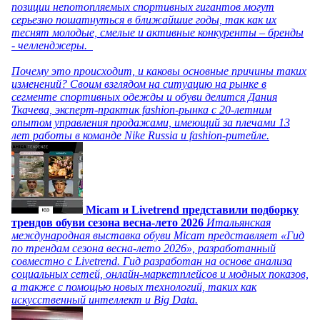
позиции непотопляемых спортивных гигантов могут
серьезно пошатнуться в ближайшие годы, так как их
теснят молодые, смелые и активные конкуренты – бренды
- челленджеры.
Почему это происходит, и каковы основные причины таких
изменений? Своим взглядом на ситуацию на рынке в
сегменте спортивных одежды и обуви делится Дания
Ткачева, эксперт-практик fashion-рынка с 20-летним
опытом управления продажами, имеющий за плечами 13
лет работы в команде Nike Russia и fashion-ритейле.
Micam и Livetrend представили подборку
трендов обуви сезона весна-лето 2026
Итальянская
международная выставка обуви Micam представляет «Гид
по трендам сезона весна-лето 2026», разработанный
совместно с Livetrend. Гид разработан на основе анализа
социальных сетей, онлайн-маркетплейсов и модных показов,
а также с помощью новых технологий, таких как
искусственный интеллект и Big Data.