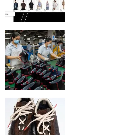
Гуанчжоу, столице моды Китая, является
профессиональной обувной компанией,
объединяющей разработку, производство и…
07.08.2026
167
На платформе Lamoda - новый раздел и
условия продвижения локальных
дизайнерских марок
Российский маркетплейс Lamoda решил обновить
раздел для продажи продукции локальных
дизайнерских марок одежды, обуви и аксессуаров.
Бренды также получат маркетинговую…
06.08.2026
420
Объем мирового производства обуви в
2025 году практически не увеличился
В 2025 году мировое производство обуви
практически не изменилось, зафиксировав