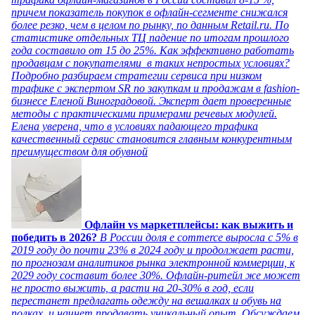
причем показатель покупок в офлайн-сегменте снижался
более резко, чем в целом по рынку, по данным Retail.ru. По
статистике отдельных ТЦ падение по итогам прошлого
года составило от 15 до 25%. Как эффективно работать
продавцам с покупателями в таких непростых условиях?
Подробно разбираем стратегии сервиса при низком
трафике с экспертом SR по закупкам и продажам в fashion-
бизнесе Еленой Виноградовой. Эксперт дает проверенные
методы с практическими примерами речевых модулей.
Елена уверена, что в условиях падающего трафика
качественный сервис становится главным конкурентным
преимуществом для обувной
Офлайн vs маркетплейсы: как выжить и
победить в 2026?
В России доля e commerce выросла с 5% в
2019 году до почти 23% в 2024 году и продолжает расти,
по прогнозам аналитиков рынка электронной коммерции, к
2029 году составит более 30%. Офлайн-ритейл же может
не просто выжить, а расти на 20-30% в год, если
перестанет предлагать одежду на вешалках и обувь на
полках, и начнет продавать уникальный опыт. Обсуждаем