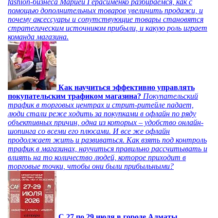
fashion-бизнеса Марией Герасименко разбираемся, как с
помощью дополнительных товаров увеличить продажи, и
почему аксессуары и сопутствующие товары становятся
стратегическим источником прибыли, и какую роль играет
команда магазина.
Как научиться эффективно управлять
покупательским трафиком магазина?
Покупательский
трафик в торговых центрах и стрит-ритейле падает,
люди стали реже ходить за покупками в офлайн по ряду
объективных причин, одна из которых – удобство онлайн-
шопинга со всеми его плюсами. И все же офлайн
продолжает жить и развиваться. Как взять под контроль
трафик в магазинах, научиться правильно рассчитывать и
влиять на то количество людей, которое приходит в
торговые точки, чтобы они были прибыльными?
C 27 по 29 июля в городе Алматы,