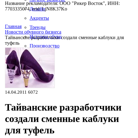
Название рекламодателя: ООО "Рикер Восток", ИНН:
7703335074, erid: LjN8K37Ko
Дизайн
Акценты
Главная
Тренды
Новости обувного бизнеса
Истории обуви
Тайванские разработчики создали сменные каблуки для
туфель
Производство
14.04.2011
6072
Тайванские разработчики
создали сменные каблуки
для туфель