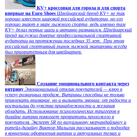
KV+ кроссовки для города и для спорта
впервые на Euro Shoes
Швейцарский бренд KV+ не так
хорошо известен широкой российской аудитории, но его
хорошо знают в мире лыжного спорта, ведь именно там
KV+ делал первые шаги и активно развивался. Швейцарский
бренд заслужил доверие профессиональной спортивной
аудитории на протяжении последних 35 лет. При этом
российский спортивный рынок лыжной экипировки всегда
был приоритетным для швейцарцев.
Создание эмоционального контакта через
витрину
Эмоциональный отклик покупателей — ключ к
успеху розничных продаж. Витрины способны не только
привлекать внимание, но и вызывать эмоции: от радости и
ностальгии до чувства принадлежности и желания
обладать. Использование психологических триггеров в
дизайне витрин помогает превратить прохожего в
покупателя. Эксперт SR по визуальному мерчандайзингу и
ритейл-дизайну Виктор Малыгин рассказывает о подходах
в концепции оформления витрин и актуальных темах и