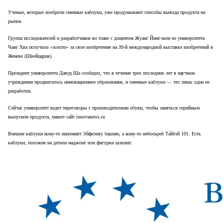
Ученые, которые изобрели сменные каблуки, уже продумывают способы вывода продукта на
рынок.
Группа исследователей и разработчиков во главе с доцентом Жуанг Йинг-шен из университета
Чанг Хва получила «золото» за свое изобретение на 39-й международной выставке изобретений в
Женеве (Швейцария).
Президент университета Давуд Ша сообщил, что в течение трех последних лет в научном
учреждении продвигалось инновационное образование, и сменные каблуки — это лишь одна из
разработок.
Сейчас университет ведет переговоры с производителями обуви, чтобы заняться серийным
выпуском продукта, пишет сайт
innovanews
.
ru
Внешне каблуки кому-то напомнят Эйфелеву башню, а кому-то небоскреб Тайбэй 101. Есть
каблуки, похожие на детали маджонг или фигурки шахмат.