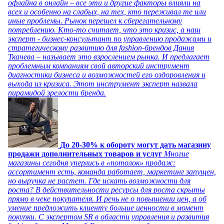
офлайна в онлайн – все эти и другие факторы влияли на
всех и особенно на слабых, на тех, кто переживал те или
иные проблемы. Рынок перешел к сберегательному
потреблению. Кто-то считает, что это кризис, а наш
эксперт - бизнес-консультант по управлению продажами и
стратегическому развитию для fashion-брендов Дания
Ткачева – называет это взрослением рынка. И предлагает
проблемным компаниям свой авторский инструмент
диагностики бизнеса и возможностей его оздоровления и
выхода из кризиса. Этот инструмент эксперт назвала
пирамидой зрелости бренда.
До 20-30% к обороту могут дать магазину
продажи дополнительных товаров и услуг
Многие
магазины сегодня уперлись в «потолок» продаж:
ассортимент есть, команда работает, маркетинг запущен,
но выручка не растет. Где искать возможности для
роста? В действительности ресурсы для роста скрыты
прямо в чеке покупателя. И речь не о повышении цен, а об
умение предложить клиенту больше ценности в момент
покупки. С экспертом SR в области управления и развития