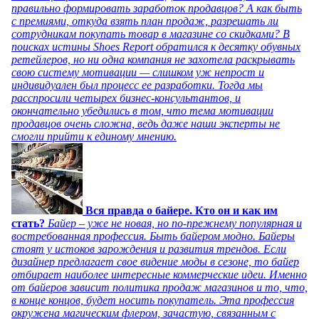
правильно формировать заработок продавцов? А как быть
с премиями, откуда взять план продаж, разрешать ли
сотрудникам покупать товар в магазине со скидками? В
поисках истины Shoes Report обратился к десятку обувных
ретейлеров, но ни одна компания не захотела раскрывать
свою систему мотивации — слишком уж непрост и
индивидуален был процесс ее разработки. Тогда мы
расспросили четырех бизнес-консультантов, и
окончательно убедились в том, что тема мотивации
продавцов очень сложна, ведь даже наши эксперты не
смогли прийти к единому мнению.
Вся правда о байере. Кто он и как им
стать?
Байер – уже не новая, но по-прежнему популярная и
востребованная профессия. Быть байером модно. Байеры
стоят у истоков зарождения и развития трендов. Если
дизайнер предлагает свое видение моды в сезоне, то байер
отбирает наиболее интересные коммерческие идеи. Именно
от байеров зависит политика продаж магазинов и то, что,
в конце концов, будет носить покупатель. Эта профессия
окружена магическим флером, зачастую, связанным с