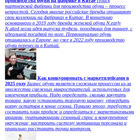
производства обуви на фабрике в Китае
Поиск
партнерской фабрики для производства обуви – процесс
непростой. Сегодня многие российские бренды отшивают
свои коллекции на фабриках в Китае. В концепцию
основанного в 2019 году бренда женской обуви N.early
N.aked легла идея выпуска туфель, походящих для танцев, с
идеальной посадкой по ноге. Первоначально обувь
отшивалась в Европе, но уже в 2022 году производство
обуви перенесли в Китай.
Как конкурировать с маркетплейсами в
2025 году
Бизнес обуви является сложным процессом из-за
множества смежных микростратегий, используемых для
извлечения прибыли. Надо определить, сколько закупить
товара, какую установить торговую наценку, утвердить
норму остатков в конце сезона. Помимо этого, требуется
составить план продаж и определиться с маркетинговыми
акциями, учитывающими сезонный спрос и конкурентное
окружение, настроить систему мотивации персонала и
правильно расставить точки контроля.