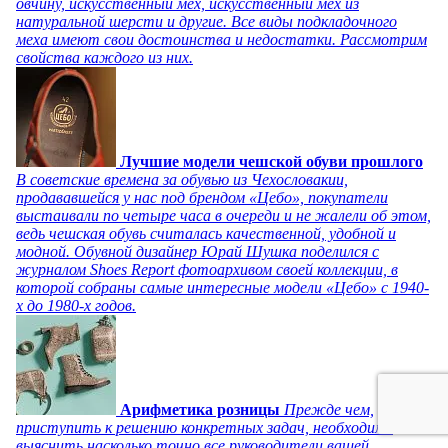
овчину, искусственный мех, искусственный мех из
натуральной шерсти и другие. Все виды подкладочного
меха имеют свои достоинства и недостатки. Рассмотрим
свойства каждого из них.
Лучшие модели чешской обуви прошлого
В советские времена за обувью из Чехословакии,
продававшейся у нас под брендом «Цебо», покупатели
выстаивали по четыре часа в очереди и не жалели об этом,
ведь чешская обувь считалась качественной, удобной и
модной. Обувной дизайнер Юрай Шушка поделился с
журналом Shoes Report фотоархивом своей коллекции, в
которой собраны самые интересные модели «Цебо» с 1940-
х до 1980-х годов.
Арифметика розницы
Прежде чем,
приступить к решению конкретных задач, необходимо
выяснить насколько точно все руководители вашей