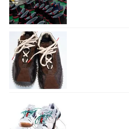
Объем мирового производства обуви в 2025 г
В 2025 году мировое производство обуви практически н
на 0,1% до 24,6 млрд пар, - данные опубликованы в а
2026», Португальской ассоциацией…
06.08.2026
303
Miu Miu в сезоне Осень-Зима 2026 перевыпуст
Популярный силуэт бренда,1999 года выпуска, соответ
сникерины (гибридный вариант балеток и кроссовок об
модели Miu Miu Bubble присутствует еще и…