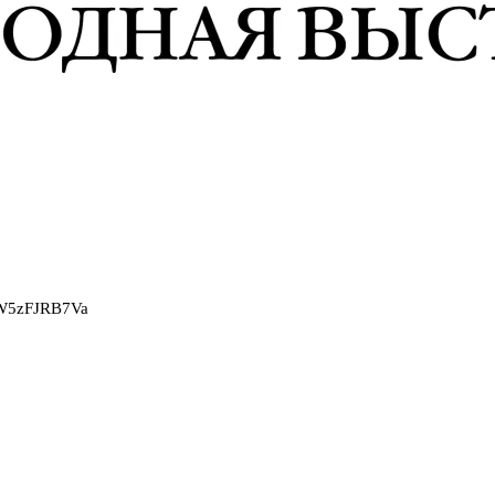
2W5zFJRB7Va