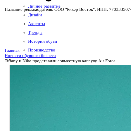
Личное развитие
Название рекламодателя: ООО "Рикер Восток", ИНН: 7703335074
Дизайн
Акценты
Тренды
Истории обуви
Производство
Главная
Новости обувного бизнеса
Tiffany и Nike представили совместную капсулу Air Force