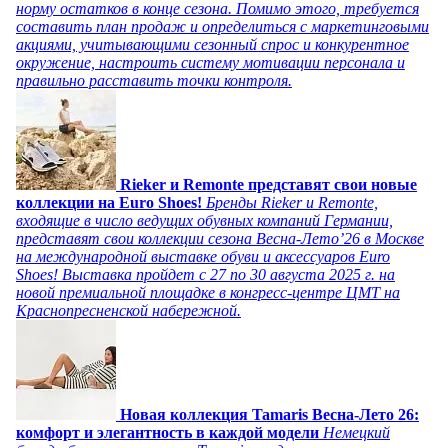
норму остатков в конце сезона. Помимо этого, требуется
составить план продаж и определиться с маркетинговыми
акциями, учитывающими сезонный спрос и конкурентное
окружение, настроить систему мотивации персонала и
правильно расставить точки контроля.
Rieker и Remonte представят свои новые
коллекции на Euro Shoes!
Бренды Rieker и Remonte,
входящие в число ведущих обувных компаний Германии,
представят свои коллекции сезона Весна-Лето’26 в Москве
на международной выставке обуви и аксессуаров Euro
Shoes! Выставка пройдет c 27 по 30 августа 2025 г. на
новой премиальной площадке в конгресс-центре ЦМТ на
Краснопресненской набережной.
Новая коллекция Tamaris Весна-Лето 26:
комфорт и элегантность в каждой модели
Немецкий