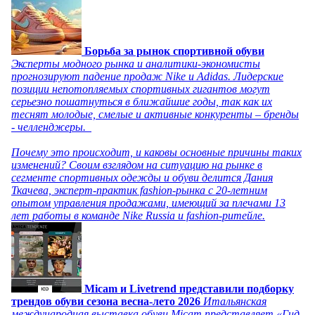
Борьба за рынок спортивной обуви
Эксперты модного рынка и аналитики-экономисты
прогнозируют падение продаж Nike и Adidas. Лидерские
позиции непотопляемых спортивных гигантов могут
серьезно пошатнуться в ближайшие годы, так как их
теснят молодые, смелые и активные конкуренты – бренды
- челленджеры.
Почему это происходит, и каковы основные причины таких
изменений? Своим взглядом на ситуацию на рынке в
сегменте спортивных одежды и обуви делится Дания
Ткачева, эксперт-практик fashion-рынка с 20-летним
опытом управления продажами, имеющий за плечами 13
лет работы в команде Nike Russia и fashion-ритейле.
Micam и Livetrend представили подборку
трендов обуви сезона весна-лето 2026
Итальянская
международная выставка обуви Micam представляет «Гид