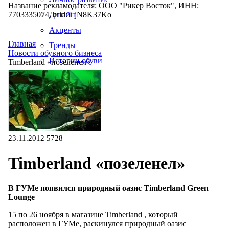
Название рекламодателя: ООО "Рикер Восток", ИНН:
7703335074, erid: LjN8K37Ko
Дизайн
Акценты
Главная
Тренды
Новости обувного бизнеса
Истории обуви
Timberland «позеленел»
Производство
23.11.2012
5728
Timberland «позеленел»
В ГУМе появился природный оазис Timberland Green
Lounge
15 по 26 ноября в магазине Timberland , который
расположен в ГУМе, раскинулся природный оазис