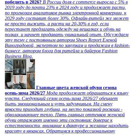
победить в 2026?
В России доля e commerce выросла с 5% в
2019 году до почти 23% в 2024 году и продолжает расти,
по прогнозам аналитиков рынка электронной коммерции, к
2029 году составит более 30%. Офлайн-ритейл же может
не просто выжить, а расти на 20-30% в год, если
перестанет предлагать одежду на вешалках и обувь на
полках, и начнет продавать уникальный опыт. Обсуждаем
эту тему с постоянным автором Shoes Report Еленой
Виноградовой, экспертом по закупкам и продажам в fashion-
бизнесе, автором блога для ритейла и байеров Fashion
Business Blog.
Главные цвета женской обуви сезона
осень-зима 2026/27
Мода продолжает обращаться к языку
чувств. Следующий сезон осень-зима 2026/27 обещает
быть эмоциональным и чуть задумчивым. На смену
яркости приходит глубина, на место показной роскоши -
обволакивающее тепло. Пять главных оттенков женской
обуви отражают именно эти состояния: доверие к
естественности, внимание к фактуре и желание находить
красоту в нюансах. Обратимся к профессиональному