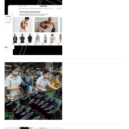
BALLINA представит свои новинки на Euro
Shoes
Компания BALLINA Guangzhou Lihuang Footwear
Co., Ltd., основанная в 2011 году и расположенная в
Гуанчжоу, столице моды Китая, является
профессиональной обувной компанией,
объединяющей разработку, производство и…
07.08.2026
385
На платформе Lamoda - новый раздел и
условия продвижения локальных
дизайнерских марок
Российский маркетплейс Lamoda решил обновить
раздел для продажи продукции локальных
дизайнерских марок одежды, обуви и аксессуаров.
Бренды также получат маркетинговую…
06.08.2026
546