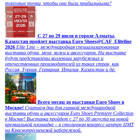
торговые точки, чтобы они были прибыльными?
C 27 по 29 июля в городе Алматы,
Казахстан пройдет выставка Euro Shoes@CAF_Eliteline
2026
Elite Line – международная специализированная
выставка обуви, меха, кожи и аксессуаров. На выставке
будут представлены коллекции зарубежных и
отечественных производителей из таких стран, как
Россия, Турция, Германия, Италия, Казахстан и др.
Всего месяц до выставки Euro Shoes в
Москве!
Считаем дни для главной международной
выставки обуви и аксессуаров Euro Shoes Premiere Collection
в Москве! Выставка пройдет с 27 по 30 августа на новой
премиальной площадке – в столичном конгресс-центре ЦМТ
на Краснопресненской набережной.