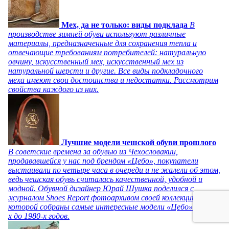
Мех, да не только: виды подклада
В
производстве зимней обуви используют различные
материалы, предназначенные для сохранения тепла и
отвечающие требованиям потребителей: натуральную
овчину, искусственный мех, искусственный мех из
натуральной шерсти и другие. Все виды подкладочного
меха имеют свои достоинства и недостатки. Рассмотрим
свойства каждого из них.
Лучшие модели чешской обуви прошлого
В советские времена за обувью из Чехословакии,
продававшейся у нас под брендом «Цебо», покупатели
выстаивали по четыре часа в очереди и не жалели об этом,
ведь чешская обувь считалась качественной, удобной и
модной. Обувной дизайнер Юрай Шушка поделился с
журналом Shoes Report фотоархивом своей коллекции, в
которой собраны самые интересные модели «Цебо» с 1940-
х до 1980-х годов.