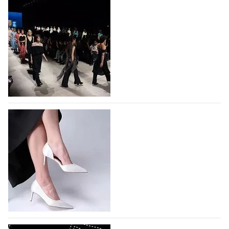
На участие в Московской неделе моды
подано 1047 заявок
На участие в седьмой Московской неделе моды,
которая пройдет в российской столице с 26 сентября
по 1 октября, уже подано 1047 заявок. Примерно
половину из них (494) прислали дизайнеры,
коллекции которых не были представлены в…
07.08.2026
524