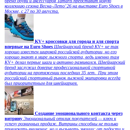
бренд обуви и аксессуаров Tamaris представит новую
коллекцию сезона Весна–Лето’ 26 на выставке Euro Shoes в
Москве, с 27 по 30 августа.
KV+ кроссовки для города и для спорта
впервые на Euro Shoes
Швейцарский бренд KV+ не так
хорошо известен широкой российской аудитории, но его
хорошо знают в мире лыжного спорта, ведь именно там
KV+ делал первые шаги и активно развивался. Швейцарский
бренд заслужил доверие профессиональной спортивной
аудитории на протяжении последних 35 лет. При этом
российский спортивный рынок лыжной экипировки всегда
был приоритетным для швейцарцев.
Создание эмоционального контакта через
витрину
Эмоциональный отклик покупателей — ключ к
успеху розничных продаж. Витрины способны не только
привлекать внимание, но и вызывать эмоции: от радости и