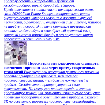
прогнозу сезонных остромодных цветов от
международного тренд-бюро Future Snoops.
Представленная в статье часть палитры сезона осень-
зима 2026/27 от Future Snoops - эмоциональная карта
будущего сезона, которая говорит о доверии и хрупкой
честности, о равновесии, внутренней силе и тепле, которое
не требует повода. Эти пять оттенков превращают
сезонные модели обуви в своеобразный цветовой язык,
который может помочь бренду и его покупательницам
рассказать о себе и своих эмоциях.
Пересматриваем классические стандарты
освещения торгового зала через призму современных
технологий
Еще вчера при освещении розничного магазина
работал принцип: чем ярче свет, чем светлее
пространство магазина, тем больше покупателей и
продаж. Сегодня этот принцип утратил свою
актуальность. На смену ему пришел тренд на хорошо
продуманную концепцию, грамотно используемое освещение,
правильно подобранные осветительные приборы. Эксперт
SR по освещению торговых пространств, светодизайнер