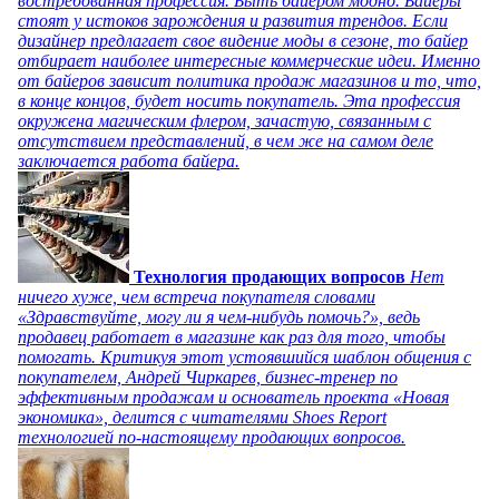
востребованная профессия. Быть байером модно. Байеры
стоят у истоков зарождения и развития трендов. Если
дизайнер предлагает свое видение моды в сезоне, то байер
отбирает наиболее интересные коммерческие идеи. Именно
от байеров зависит политика продаж магазинов и то, что,
в конце концов, будет носить покупатель. Эта профессия
окружена магическим флером, зачастую, связанным с
отсутствием представлений, в чем же на самом деле
заключается работа байера.
Технология продающих вопросов
Нет
ничего хуже, чем встреча покупателя словами
«Здравствуйте, могу ли я чем-нибудь помочь?», ведь
продавец работает в магазине как раз для того, чтобы
помогать. Критикуя этот устоявшийся шаблон общения с
покупателем, Андрей Чиркарев, бизнес-тренер по
эффективным продажам и основатель проекта «Новая
экономика», делится с читателями Shoes Report
технологией по-настоящему продающих вопросов.