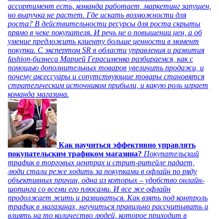
ассортимент есть, команда работает, маркетинг запущен,
но выручка не растет. Где искать возможности для
роста? В действительности ресурсы для роста скрыты
прямо в чеке покупателя. И речь не о повышении цен, а об
умение предложить клиенту больше ценности в момент
покупки. С экспертом SR в области управления и развития
fashion-бизнеса Марией Герасименко разбираемся, как с
помощью дополнительных товаров увеличить продажи, и
почему аксессуары и сопутствующие товары становятся
стратегическим источником прибыли, и какую роль играет
команда магазина.
Как научиться эффективно управлять
покупательским трафиком магазина?
Покупательский
трафик в торговых центрах и стрит-ритейле падает,
люди стали реже ходить за покупками в офлайн по ряду
объективных причин, одна из которых – удобство онлайн-
шопинга со всеми его плюсами. И все же офлайн
продолжает жить и развиваться. Как взять под контроль
трафик в магазинах, научиться правильно рассчитывать и
влиять на то количество людей, которое приходит в