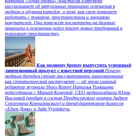
компании «Точка опоры» Анастасия Ефремова
рассказывает об актуальных принципах освещения в
модном и обувном ритейле, о том, как свет помогает
работать с товаром, пространством и эмоциями
покупателей. Она поможет посмотреть на базовые
принципы в освещении через призму новых требований к
торговому пространству.
Как модному бренду выпустить успешный
лицензионный продукт с известной персоной
Почему
модным брендам стоит рассматривать лицензирование
как стратегический инструмент — об этом главный
редактор журнала Shoes Report Наталья Тимашова
побеседовала с Марией Козеевой, СЕО медиахолдинга Юлии
Высоцкой (входит в состав Продюсерского центра Андрея
Сергеевича Кончаловского) и бренд-директором бизнесов
«Едим Дома» и Julia Vysotskaya.