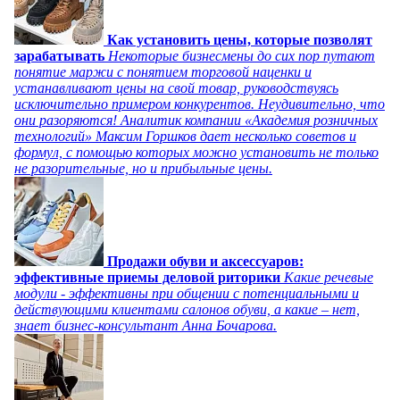
Как установить цены, которые позволят
зарабатывать
Некоторые бизнесмены до сих пор путают
понятие маржи с понятием торговой наценки и
устанавливают цены на свой товар, руководствуясь
исключительно примером конкурентов. Неудивительно, что
они разоряются! Аналитик компании «Академия розничных
технологий» Максим Горшков дает несколько советов и
формул, с помощью которых можно установить не только
не разорительные, но и прибыльные цены.
Продажи обуви и аксессуаров:
эффективные приемы деловой риторики
Какие речевые
модули - эффективны при общении с потенциальными и
действующими клиентами салонов обуви, а какие – нет,
знает бизнес-консультант Анна Бочарова.