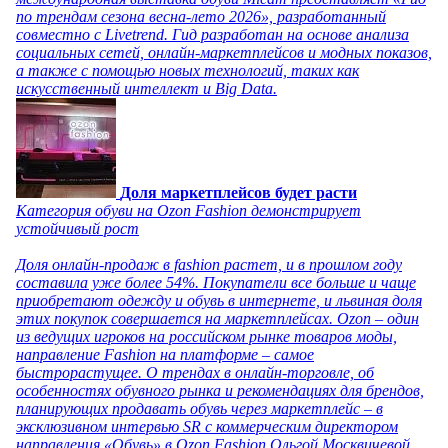
по трендам сезона весна-лето 2026», разработанный
совместно с Livetrend. Гид разработан на основе анализа
социальных сетей, онлайн-маркетплейсов и модных показов,
а также с помощью новых технологий, таких как
искусственный интеллект и Big Data.
Доля маркетплейсов будет расти
Категория обуви на Ozon Fashion демонстрирует
устойчивый рост
Доля онлайн-продаж в fashion растет, и в прошлом году
составила уже более 54%. Покупатели все больше и чаще
приобретают одежду и обувь в интернете, и львиная доля
этих покупок совершается на маркетплейсах. Ozon – один
из ведущих игроков на российском рынке товаров моды,
направление Fashion на платформе – самое
быстрорастущее. О трендах в онлайн-торговле, об
особенностях обувного рынка и рекомендациях для брендов,
планирующих продавать обувь через маркетплейс – в
эксклюзивном интервью SR с коммерческим директором
направления «Обувь» в Ozon Fashion Ольгой Москвичевой.