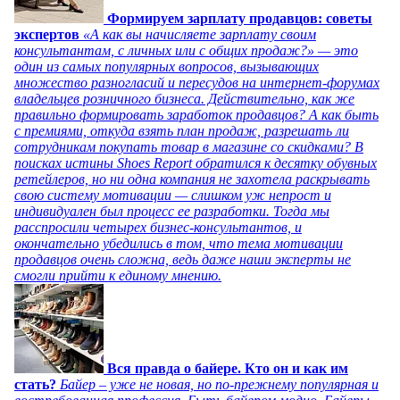
Формируем зарплату продавцов: советы
экспертов
«А как вы начисляете зарплату своим
консультантам, с личных или с общих продаж?» — это
один из самых популярных вопросов, вызывающих
множество разногласий и пересудов на интернет-форумах
владельцев розничного бизнеса. Действительно, как же
правильно формировать заработок продавцов? А как быть
с премиями, откуда взять план продаж, разрешать ли
сотрудникам покупать товар в магазине со скидками? В
поисках истины Shoes Report обратился к десятку обувных
ретейлеров, но ни одна компания не захотела раскрывать
свою систему мотивации — слишком уж непрост и
индивидуален был процесс ее разработки. Тогда мы
расспросили четырех бизнес-консультантов, и
окончательно убедились в том, что тема мотивации
продавцов очень сложна, ведь даже наши эксперты не
смогли прийти к единому мнению.
Вся правда о байере. Кто он и как им
стать?
Байер – уже не новая, но по-прежнему популярная и