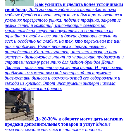
Как усилить и сделать более устойчивым
свой бренд
2025 год стал годом выживания для многих
модных брендов в очень непростых и быстро меняющихся
условиях перегретого рынка: падение трафика, закрытие
целых сетей и компаний, консолидация селлеров на
маркетплейсах, переток покупательского трафика из
офлайна в онлайн – все эти и другие факторы влияли на
всех и особенно на слабых, на тех, кто переживал те или
иные проблемы. Рынок перешел к сберегательному
потреблению. Кто-то считает, что это кризис, а наш
эксперт - бизнес-консультант по управлению продажами и
стратегическому развитию для fashion-брендов Дания
Ткачева – называет это взрослением рынка. И предлагает
проблемным компаниям свой авторский инструмент
диагностики бизнеса и возможностей его оздоровления и
выхода из кризиса. Этот инструмент эксперт назвала
пирамидой зрелости бренда.
До 20-30% к обороту могут дать магазину
продажи дополнительных товаров и услуг
Многие
магазины сегодня уперлись в «потолок» продаж: