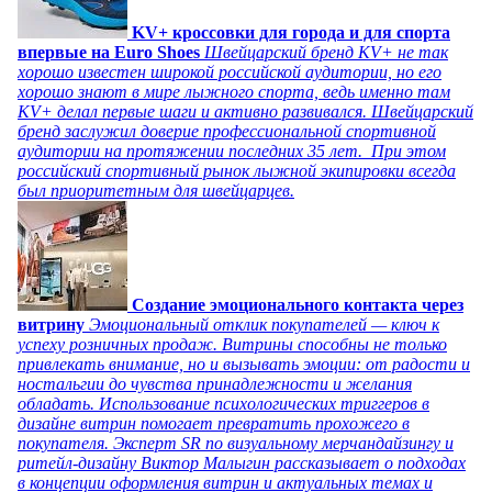
KV+ кроссовки для города и для спорта
впервые на Euro Shoes
Швейцарский бренд KV+ не так
хорошо известен широкой российской аудитории, но его
хорошо знают в мире лыжного спорта, ведь именно там
KV+ делал первые шаги и активно развивался. Швейцарский
бренд заслужил доверие профессиональной спортивной
аудитории на протяжении последних 35 лет. При этом
российский спортивный рынок лыжной экипировки всегда
был приоритетным для швейцарцев.
Создание эмоционального контакта через
витрину
Эмоциональный отклик покупателей — ключ к
успеху розничных продаж. Витрины способны не только
привлекать внимание, но и вызывать эмоции: от радости и
ностальгии до чувства принадлежности и желания
обладать. Использование психологических триггеров в
дизайне витрин помогает превратить прохожего в
покупателя. Эксперт SR по визуальному мерчандайзингу и
ритейл-дизайну Виктор Малыгин рассказывает о подходах
в концепции оформления витрин и актуальных темах и