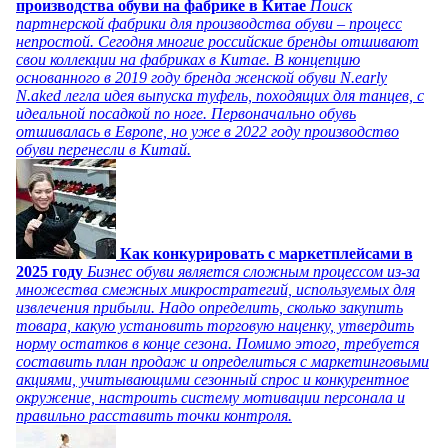
производства обуви на фабрике в Китае
Поиск
партнерской фабрики для производства обуви – процесс
непростой. Сегодня многие российские бренды отшивают
свои коллекции на фабриках в Китае. В концепцию
основанного в 2019 году бренда женской обуви N.early
N.aked легла идея выпуска туфель, походящих для танцев, с
идеальной посадкой по ноге. Первоначально обувь
отшивалась в Европе, но уже в 2022 году производство
обуви перенесли в Китай.
Как конкурировать с маркетплейсами в
2025 году
Бизнес обуви является сложным процессом из-за
множества смежных микростратегий, используемых для
извлечения прибыли. Надо определить, сколько закупить
товара, какую установить торговую наценку, утвердить
норму остатков в конце сезона. Помимо этого, требуется
составить план продаж и определиться с маркетинговыми
акциями, учитывающими сезонный спрос и конкурентное
окружение, настроить систему мотивации персонала и
правильно расставить точки контроля.