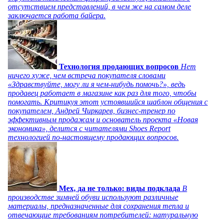
отсутствием представлений, в чем же на самом деле
заключается работа байера.
Технология продающих вопросов
Нет
ничего хуже, чем встреча покупателя словами
«Здравствуйте, могу ли я чем-нибудь помочь?», ведь
продавец работает в магазине как раз для того, чтобы
помогать. Критикуя этот устоявшийся шаблон общения с
покупателем, Андрей Чиркарев, бизнес-тренер по
эффективным продажам и основатель проекта «Новая
экономика», делится с читателями Shoes Report
технологией по-настоящему продающих вопросов.
Мех, да не только: виды подклада
В
производстве зимней обуви используют различные
материалы, предназначенные для сохранения тепла и
отвечающие требованиям потребителей: натуральную