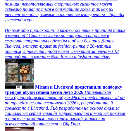
позиции непотопляемых спортивных гигантов могут
серьезно пошатнуться в ближайшие годы, так как их
теснят молодые, смелые и активные конкуренты – бренды
- челленджеры.
Почему это происходит, и каковы основные причины таких
изменений? Своим взглядом на ситуацию на рынке в
сегменте спортивных одежды и обуви делится Дания
Ткачева, эксперт-практик fashion-рынка с 20-летним
опытом управления продажами, имеющий за плечами 13
лет работы в команде Nike Russia и fashion-ритейле.
Micam и Livetrend представили подборку
трендов обуви сезона весна-лето 2026
Итальянская
международная выставка обуви Micam представляет «Гид
по трендам сезона весна-лето 2026», разработанный
совместно с Livetrend. Гид разработан на основе анализа
социальных сетей, онлайн-маркетплейсов и модных показов,
а также с помощью новых технологий, таких как
искусственный интеллект и Big Data.