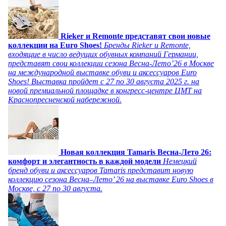
Rieker и Remonte представят свои новые
коллекции на Euro Shoes!
Бренды Rieker и Remonte,
входящие в число ведущих обувных компаний Германии,
представят свои коллекции сезона Весна-Лето’26 в Москве
на международной выставке обуви и аксессуаров Euro
Shoes! Выставка пройдет c 27 по 30 августа 2025 г. на
новой премиальной площадке в конгресс-центре ЦМТ на
Краснопресненской набережной.
Новая коллекция Tamaris Весна-Лето 26:
комфорт и элегантность в каждой модели
Немецкий
бренд обуви и аксессуаров Tamaris представит новую
коллекцию сезона Весна–Лето’ 26 на выставке Euro Shoes в
Москве, с 27 по 30 августа.