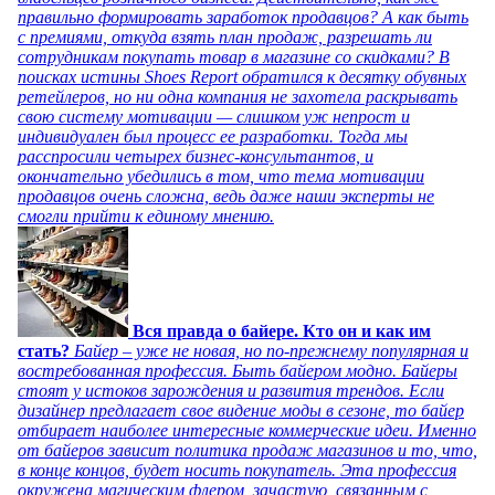
правильно формировать заработок продавцов? А как быть
с премиями, откуда взять план продаж, разрешать ли
сотрудникам покупать товар в магазине со скидками? В
поисках истины Shoes Report обратился к десятку обувных
ретейлеров, но ни одна компания не захотела раскрывать
свою систему мотивации — слишком уж непрост и
индивидуален был процесс ее разработки. Тогда мы
расспросили четырех бизнес-консультантов, и
окончательно убедились в том, что тема мотивации
продавцов очень сложна, ведь даже наши эксперты не
смогли прийти к единому мнению.
Вся правда о байере. Кто он и как им
стать?
Байер – уже не новая, но по-прежнему популярная и
востребованная профессия. Быть байером модно. Байеры
стоят у истоков зарождения и развития трендов. Если
дизайнер предлагает свое видение моды в сезоне, то байер
отбирает наиболее интересные коммерческие идеи. Именно
от байеров зависит политика продаж магазинов и то, что,
в конце концов, будет носить покупатель. Эта профессия
окружена магическим флером, зачастую, связанным с