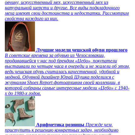
овчину, искусственный мех, искусственный мех из
натуральной шерсти и другие. Все виды подкладочного
меха имеют свои достоинства и недостатки. Рассмотрим
свойства каждого из них.
Лучшие модели чешской обуви прошлого
В советские времена за обувью из Чехословакии,
продававшейся у нас под брендом «Цебо», покупатели
выстаивали по четыре часа в очереди и не жалели об этом,
ведь чешская обувь считалась качественной, удобной и
модной. Обувной дизайнер Юрай Шушка поделился с
журналом Shoes Report фотоархивом своей коллекции, в
которой собраны самые интересные модели «Цебо» с 1940-
х до 1980-х годов.
Арифметика розницы
Прежде чем,
приступить к решению конкретных задач, необходимо