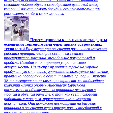
сезонные модели обуви в своеобразный цветовой язык,
который может помочь бренду и его покупательницам
рассказать о себе и своих эмоциях.
Пересматриваем классические стандарты
освещения торгового зала через призму современных
технологий
Еще вчера при освещении розничного магазина
работал принцип: чем ярче свет, чем светлее
пространство магазина, тем больше покупателей и
продаж. Сегодня этот принцип утратил свою
актуальность. На смену ему пришел тренд на хорошо
продуманную концепцию, грамотно используемое освещение,
правильно подобранные осветительные приборы. Эксперт
SR по освещению торговых пространств, светодизайнер
компании «Точка опоры» Анастасия Ефремова
рассказывает об актуальных принципах освещения в
модном и обувном ритейле, о том, как свет помогает
работать с товаром, пространством и эмоциями
покупателей. Она поможет посмотреть на базовые
принципы в освещении через призму новых требований к
торговому пространству.