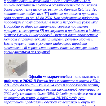
трафика офлайн-магазинов в России составил 8-15 %,
причем показатель покупок в офлайн-сегменте снижался
более резко, чем в целом по рынку, по данным Retail.ru. По
статистике отдельных ТЦ падение по итогам прошлого
года составило от 15 до 25%. Как эффективно работать
продавцам с покупателями в таких непростых условиях?
Подробно разбираем стратегии сервиса при низком
трафике с экспертом SR по закупкам и продажам в fashion-
бизнесе Еленой Виноградовой. Эксперт дает проверенные
методы с практическими примерами речевых модулей.
Елена уверена, что в условиях падающего трафика
качественный сервис становится главным конкурентным
преимуществом для обувной
Офлайн vs маркетплейсы: как выжить и
победить в 2026?
В России доля e commerce выросла с 5% в
2019 году до почти 23% в 2024 году и продолжает расти,
по прогнозам аналитиков рынка электронной коммерции, к
2029 году составит более 30%. Офлайн-ритейл же может
не просто выжить, а расти на 20-30% в год, если
перестанет предлагать одежду на вешалках и обувь на