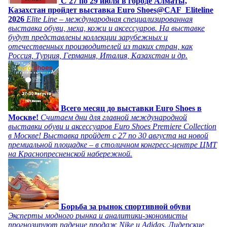
C 27 по 29 июля в городе Алматы,
Казахстан пройдет выставка Euro Shoes@CAF_Eliteline
2026
Elite Line – международная специализированная
выставка обуви, меха, кожи и аксессуаров. На выставке
будут представлены коллекции зарубежных и
отечественных производителей из таких стран, как
Россия, Турция, Германия, Италия, Казахстан и др.
Всего месяц до выставки Euro Shoes в
Москве!
Считаем дни для главной международной
выставки обуви и аксессуаров Euro Shoes Premiere Collection
в Москве! Выставка пройдет с 27 по 30 августа на новой
премиальной площадке – в столичном конгресс-центре ЦМТ
на Краснопресненской набережной.
Борьба за рынок спортивной обуви
Эксперты модного рынка и аналитики-экономисты
прогнозируют падение продаж Nike и Adidas. Лидерские