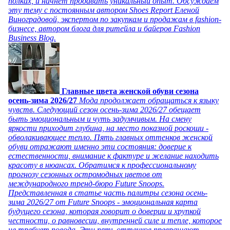
полках, и начнет продавать уникальный опыт. Обсуждаем
эту тему с постоянным автором Shoes Report Еленой
Виноградовой, экспертом по закупкам и продажам в fashion-
бизнесе, автором блога для ритейла и байеров Fashion
Business Blog.
Главные цвета женской обуви сезона
осень-зима 2026/27
Мода продолжает обращаться к языку
чувств. Следующий сезон осень-зима 2026/27 обещает
быть эмоциональным и чуть задумчивым. На смену
яркости приходит глубина, на место показной роскоши -
обволакивающее тепло. Пять главных оттенков женской
обуви отражают именно эти состояния: доверие к
естественности, внимание к фактуре и желание находить
красоту в нюансах. Обратимся к профессиональному
прогнозу сезонных остромодных цветов от
международного тренд-бюро Future Snoops.
Представленная в статье часть палитры сезона осень-
зима 2026/27 от Future Snoops - эмоциональная карта
будущего сезона, которая говорит о доверии и хрупкой
честности, о равновесии, внутренней силе и тепле, которое
не требует повода. Эти пять оттенков превращают