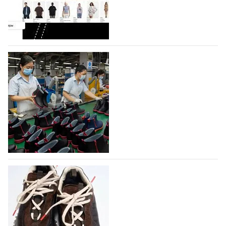
Гуанчжоу, столице моды Китая, является
профессиональной обувной компанией,
объединяющей разработку, производство и…
07.08.2026
280
На платформе Lamoda - новый раздел и
условия продвижения локальных
дизайнерских марок
Российский маркетплейс Lamoda решил обновить
раздел для продажи продукции локальных
дизайнерских марок одежды, обуви и аксессуаров.
Бренды также получат маркетинговую…
06.08.2026
451
Объем мирового производства обуви в
2025 году практически не увеличился
В 2025 году мировое производство обуви
практически не изменилось, зафиксировав