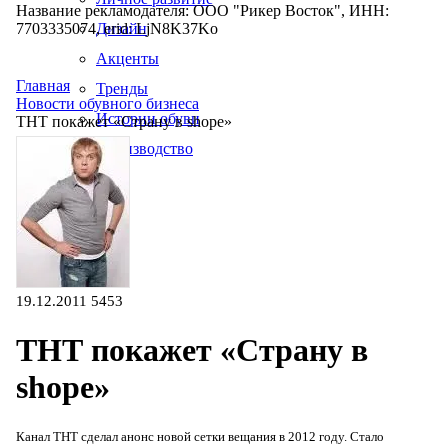
Название рекламодателя: ООО "Рикер Восток", ИНН:
7703335074, erid: LjN8K37Ko
Дизайн
Акценты
Главная
Тренды
Новости обувного бизнеса
Истории обуви
ТНТ покажет «Страну в shope»
Производство
19.12.2011
5453
ТНТ покажет «Страну в
shope»
Канал ТНТ сделал анонс новой сетки вещания в 2012 году. Стало