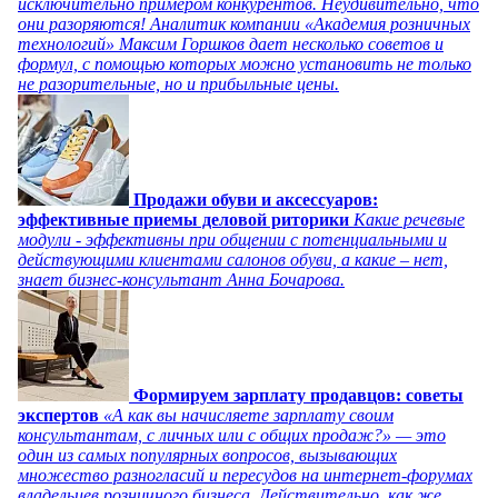
исключительно примером конкурентов. Неудивительно, что
они разоряются! Аналитик компании «Академия розничных
технологий» Максим Горшков дает несколько советов и
формул, с помощью которых можно установить не только
не разорительные, но и прибыльные цены.
Продажи обуви и аксессуаров:
эффективные приемы деловой риторики
Какие речевые
модули - эффективны при общении с потенциальными и
действующими клиентами салонов обуви, а какие – нет,
знает бизнес-консультант Анна Бочарова.
Формируем зарплату продавцов: советы
экспертов
«А как вы начисляете зарплату своим
консультантам, с личных или с общих продаж?» — это
один из самых популярных вопросов, вызывающих
множество разногласий и пересудов на интернет-форумах
владельцев розничного бизнеса. Действительно, как же