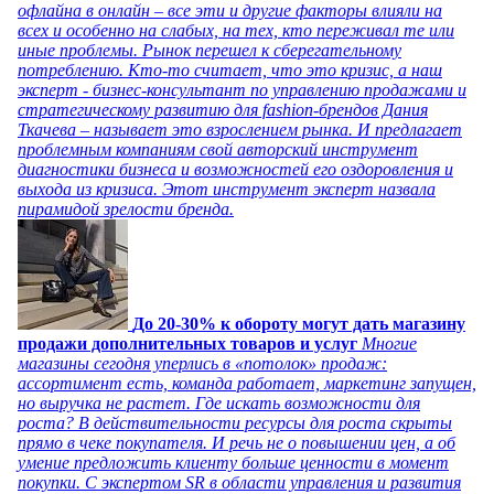
офлайна в онлайн – все эти и другие факторы влияли на
всех и особенно на слабых, на тех, кто переживал те или
иные проблемы. Рынок перешел к сберегательному
потреблению. Кто-то считает, что это кризис, а наш
эксперт - бизнес-консультант по управлению продажами и
стратегическому развитию для fashion-брендов Дания
Ткачева – называет это взрослением рынка. И предлагает
проблемным компаниям свой авторский инструмент
диагностики бизнеса и возможностей его оздоровления и
выхода из кризиса. Этот инструмент эксперт назвала
пирамидой зрелости бренда.
До 20-30% к обороту могут дать магазину
продажи дополнительных товаров и услуг
Многие
магазины сегодня уперлись в «потолок» продаж:
ассортимент есть, команда работает, маркетинг запущен,
но выручка не растет. Где искать возможности для
роста? В действительности ресурсы для роста скрыты
прямо в чеке покупателя. И речь не о повышении цен, а об
умение предложить клиенту больше ценности в момент
покупки. С экспертом SR в области управления и развития