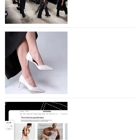
На участие в Московской неделе моды
подано 1047 заявок
На участие в седьмой Московской неделе моды,
которая пройдет в российской столице с 26 сентября
по 1 октября, уже подано 1047 заявок. Примерно
половину из них (494) прислали дизайнеры,
коллекции которых не были представлены в…
07.08.2026
365
BALLINA представит свои новинки на Euro
Shoes
Компания BALLINA Guangzhou Lihuang Footwear
Co., Ltd., основанная в 2011 году и расположенная в