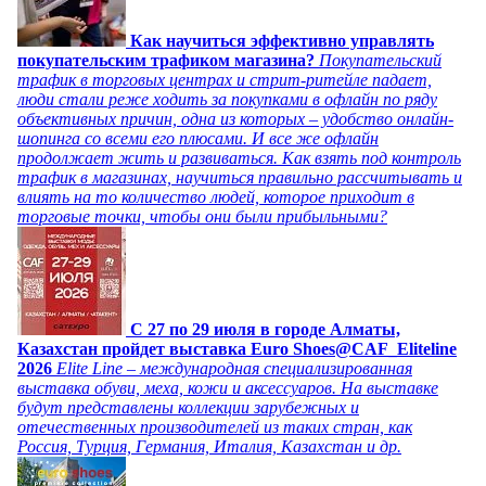
Как научиться эффективно управлять
покупательским трафиком магазина?
Покупательский
трафик в торговых центрах и стрит-ритейле падает,
люди стали реже ходить за покупками в офлайн по ряду
объективных причин, одна из которых – удобство онлайн-
шопинга со всеми его плюсами. И все же офлайн
продолжает жить и развиваться. Как взять под контроль
трафик в магазинах, научиться правильно рассчитывать и
влиять на то количество людей, которое приходит в
торговые точки, чтобы они были прибыльными?
C 27 по 29 июля в городе Алматы,
Казахстан пройдет выставка Euro Shoes@CAF_Eliteline
2026
Elite Line – международная специализированная
выставка обуви, меха, кожи и аксессуаров. На выставке
будут представлены коллекции зарубежных и
отечественных производителей из таких стран, как
Россия, Турция, Германия, Италия, Казахстан и др.