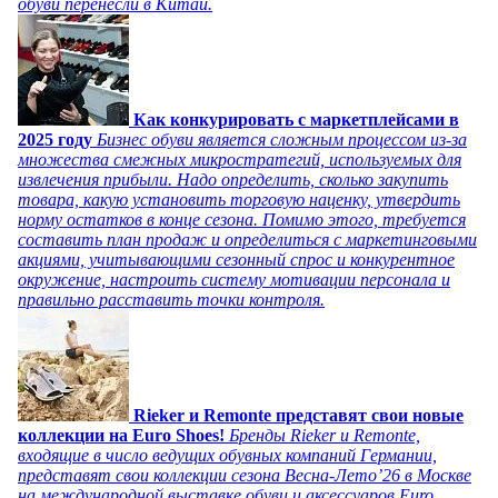
обуви перенесли в Китай.
Как конкурировать с маркетплейсами в
2025 году
Бизнес обуви является сложным процессом из-за
множества смежных микростратегий, используемых для
извлечения прибыли. Надо определить, сколько закупить
товара, какую установить торговую наценку, утвердить
норму остатков в конце сезона. Помимо этого, требуется
составить план продаж и определиться с маркетинговыми
акциями, учитывающими сезонный спрос и конкурентное
окружение, настроить систему мотивации персонала и
правильно расставить точки контроля.
Rieker и Remonte представят свои новые
коллекции на Euro Shoes!
Бренды Rieker и Remonte,
входящие в число ведущих обувных компаний Германии,
представят свои коллекции сезона Весна-Лето’26 в Москве
на международной выставке обуви и аксессуаров Euro