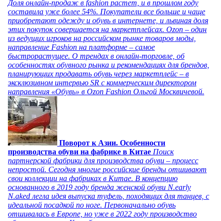
Доля онлайн-продаж в fashion растет, и в прошлом году
составила уже более 54%. Покупатели все больше и чаще
приобретают одежду и обувь в интернете, и львиная доля
этих покупок совершается на маркетплейсах. Ozon – один
из ведущих игроков на российском рынке товаров моды,
направление Fashion на платформе – самое
быстрорастущее. О трендах в онлайн-торговле, об
особенностях обувного рынка и рекомендациях для брендов,
планирующих продавать обувь через маркетплейс – в
эксклюзивном интервью SR с коммерческим директором
направления «Обувь» в Ozon Fashion Ольгой Москвичевой.
Поворот к Азии. Особенности
производства обуви на фабрике в Китае
Поиск
партнерской фабрики для производства обуви – процесс
непростой. Сегодня многие российские бренды отшивают
свои коллекции на фабриках в Китае. В концепцию
основанного в 2019 году бренда женской обуви N.early
N.aked легла идея выпуска туфель, походящих для танцев, с
идеальной посадкой по ноге. Первоначально обувь
отшивалась в Европе, но уже в 2022 году производство