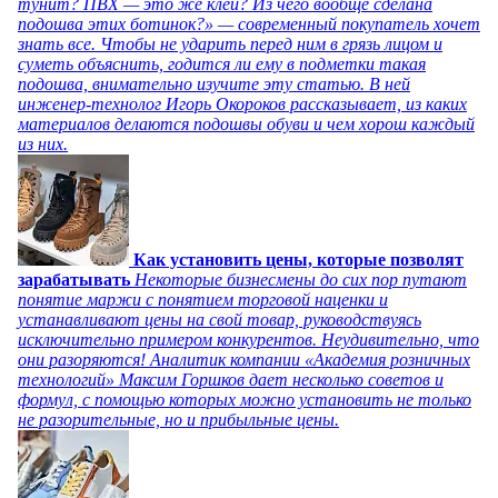
тунит? ПВХ — это же клей? Из чего вообще сделана
подошва этих ботинок?» — современный покупатель хочет
знать все. Чтобы не ударить перед ним в грязь лицом и
суметь объяснить, годится ли ему в подметки такая
подошва, внимательно изучите эту статью. В ней
инженер-технолог Игорь Окороков рассказывает, из каких
материалов делаются подошвы обуви и чем хорош каждый
из них.
Как установить цены, которые позволят
зарабатывать
Некоторые бизнесмены до сих пор путают
понятие маржи с понятием торговой наценки и
устанавливают цены на свой товар, руководствуясь
исключительно примером конкурентов. Неудивительно, что
они разоряются! Аналитик компании «Академия розничных
технологий» Максим Горшков дает несколько советов и
формул, с помощью которых можно установить не только
не разорительные, но и прибыльные цены.