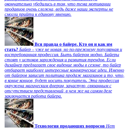
окончательно убедились в том, что тема мотивации
продавцов очень сложна, ведь даже наши эксперты не
смогли прийти к единому мнению.
Вся правда о байере. Кто он и как им
стать?
Байер – уже не новая, но по-прежнему популярная и
востребованная профессия. Быть байером модно. Байеры
стоят у истоков зарождения и развития трендов. Если
дизайнер предлагает свое видение моды в сезоне, то байер
отбирает наиболее интересные коммерческие идеи. Именно
от байеров зависит политика продаж магазинов и то, что,
в конце концов, будет носить покупатель. Эта профессия
окружена магическим флером, зачастую, связанным с
отсутствием представлений, в чем же на самом деле
заключается работа байера.
Технология продающих вопросов
Нет