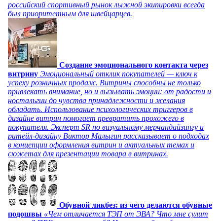
российский спортивный рынок лыжной экипировки всегда
был приоритетным для швейцарцев.
Создание эмоционального контакта через
витрину
Эмоциональный отклик покупателей — ключ к
успеху розничных продаж. Витрины способны не только
привлекать внимание, но и вызывать эмоции: от радости и
ностальгии до чувства принадлежности и желания
обладать. Использование психологических триггеров в
дизайне витрин помогает превратить прохожего в
покупателя. Эксперт SR по визуальному мерчандайзингу и
ритейл-дизайну Виктор Малыгин рассказывает о подходах
в концепции оформления витрин и актуальных темах и
сюжетах для презентации товара в витринах.
Обувной ликбез: из чего делаются обувные
подошвы
«Чем отличается ТЭП от ЭВА? Что мне сулит