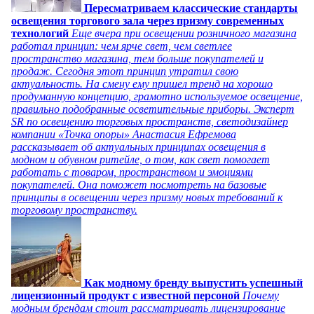
Пересматриваем классические стандарты
освещения торгового зала через призму современных
технологий
Еще вчера при освещении розничного магазина
работал принцип: чем ярче свет, чем светлее
пространство магазина, тем больше покупателей и
продаж. Сегодня этот принцип утратил свою
актуальность. На смену ему пришел тренд на хорошо
продуманную концепцию, грамотно используемое освещение,
правильно подобранные осветительные приборы. Эксперт
SR по освещению торговых пространств, светодизайнер
компании «Точка опоры» Анастасия Ефремова
рассказывает об актуальных принципах освещения в
модном и обувном ритейле, о том, как свет помогает
работать с товаром, пространством и эмоциями
покупателей. Она поможет посмотреть на базовые
принципы в освещении через призму новых требований к
торговому пространству.
Как модному бренду выпустить успешный
лицензионный продукт с известной персоной
Почему
модным брендам стоит рассматривать лицензирование