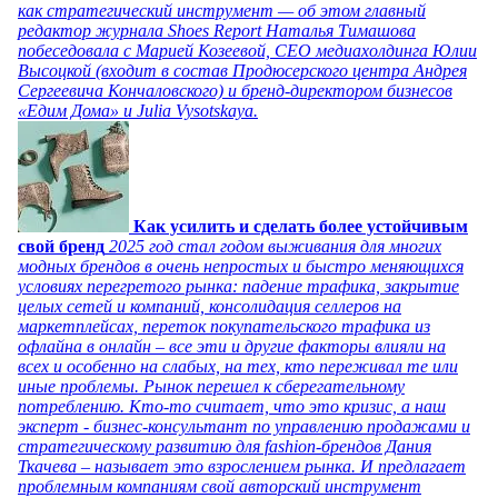
как стратегический инструмент — об этом главный
редактор журнала Shoes Report Наталья Тимашова
побеседовала с Марией Козеевой, СЕО медиахолдинга Юлии
Высоцкой (входит в состав Продюсерского центра Андрея
Сергеевича Кончаловского) и бренд-директором бизнесов
«Едим Дома» и Julia Vysotskaya.
Как усилить и сделать более устойчивым
свой бренд
2025 год стал годом выживания для многих
модных брендов в очень непростых и быстро меняющихся
условиях перегретого рынка: падение трафика, закрытие
целых сетей и компаний, консолидация селлеров на
маркетплейсах, переток покупательского трафика из
офлайна в онлайн – все эти и другие факторы влияли на
всех и особенно на слабых, на тех, кто переживал те или
иные проблемы. Рынок перешел к сберегательному
потреблению. Кто-то считает, что это кризис, а наш
эксперт - бизнес-консультант по управлению продажами и
стратегическому развитию для fashion-брендов Дания
Ткачева – называет это взрослением рынка. И предлагает
проблемным компаниям свой авторский инструмент