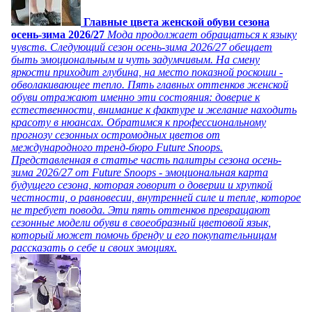
Главные цвета женской обуви сезона
осень-зима 2026/27
Мода продолжает обращаться к языку
чувств. Следующий сезон осень-зима 2026/27 обещает
быть эмоциональным и чуть задумчивым. На смену
яркости приходит глубина, на место показной роскоши -
обволакивающее тепло. Пять главных оттенков женской
обуви отражают именно эти состояния: доверие к
естественности, внимание к фактуре и желание находить
красоту в нюансах. Обратимся к профессиональному
прогнозу сезонных остромодных цветов от
международного тренд-бюро Future Snoops.
Представленная в статье часть палитры сезона осень-
зима 2026/27 от Future Snoops - эмоциональная карта
будущего сезона, которая говорит о доверии и хрупкой
честности, о равновесии, внутренней силе и тепле, которое
не требует повода. Эти пять оттенков превращают
сезонные модели обуви в своеобразный цветовой язык,
который может помочь бренду и его покупательницам
рассказать о себе и своих эмоциях.