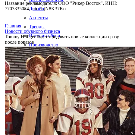
Название рекламодателя: ООО "Рикер Восток", ИНН:
7703335074, erid: LjN8K37Ko
Дизайн
Акценты
Главная
Тренды
Новости обувного бизнеса
Истории обуви
Tommy Hilfiger будет продавать новые коллекции сразу
после показов
Производство