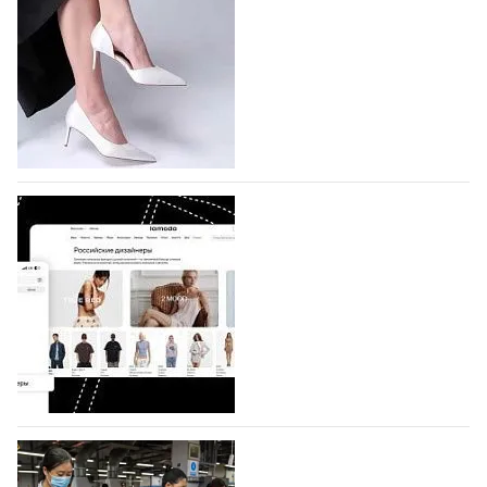
На участие в седьмой Московской неделе моды,
которая пройдет в российской столице с 26 сентября
по 1 октября, уже подано 1047 заявок. Примерно
половину из них (494) прислали дизайнеры,
коллекции которых не были представлены в…
07.08.2026
383
BALLINA представит свои новинки на Euro
Shoes
Компания BALLINA Guangzhou Lihuang Footwear
Co., Ltd., основанная в 2011 году и расположенная в
Гуанчжоу, столице моды Китая, является
профессиональной обувной компанией,
объединяющей разработку, производство и…
07.08.2026
289
На платформе Lamoda - новый раздел и
условия продвижения локальных