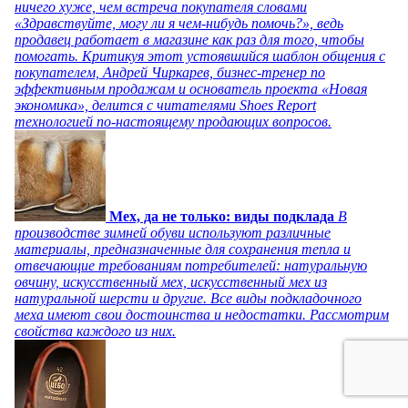
ничего хуже, чем встреча покупателя словами
«Здравствуйте, могу ли я чем-нибудь помочь?», ведь
продавец работает в магазине как раз для того, чтобы
помогать. Критикуя этот устоявшийся шаблон общения с
покупателем, Андрей Чиркарев, бизнес-тренер по
эффективным продажам и основатель проекта «Новая
экономика», делится с читателями Shoes Report
технологией по-настоящему продающих вопросов.
Мех, да не только: виды подклада
В
производстве зимней обуви используют различные
материалы, предназначенные для сохранения тепла и
отвечающие требованиям потребителей: натуральную
овчину, искусственный мех, искусственный мех из
натуральной шерсти и другие. Все виды подкладочного
меха имеют свои достоинства и недостатки. Рассмотрим
свойства каждого из них.