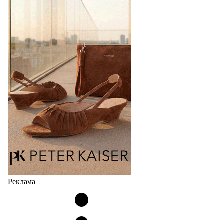
Bubble
Популярный силуэт бренда,1999 года выпуска,
соответствует сегодняшнему тренду на
сникерины (гибридный вариант балеток и
кроссовок обтекаемой формы и с тонкой подошвой).
Но в модели Miu Miu Bubble присутствует еще и…
05.08.2026
2126
Реклама