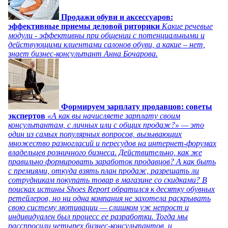
Продажи обуви и аксессуаров:
эффективные приемы деловой риторики
Какие речевые
модули - эффективны при общении с потенциальными и
действующими клиентами салонов обуви, а какие – нет,
знает бизнес-консультант Анна Бочарова.
Формируем зарплату продавцов: советы
экспертов
«А как вы начисляете зарплату своим
консультантам, с личных или с общих продаж?» — это
один из самых популярных вопросов, вызывающих
множество разногласий и пересудов на интернет-форумах
владельцев розничного бизнеса. Действительно, как же
правильно формировать заработок продавцов? А как быть
с премиями, откуда взять план продаж, разрешать ли
сотрудникам покупать товар в магазине со скидками? В
поисках истины Shoes Report обратился к десятку обувных
ретейлеров, но ни одна компания не захотела раскрывать
свою систему мотивации — слишком уж непрост и
индивидуален был процесс ее разработки. Тогда мы
расспросили четырех бизнес-консультантов, и