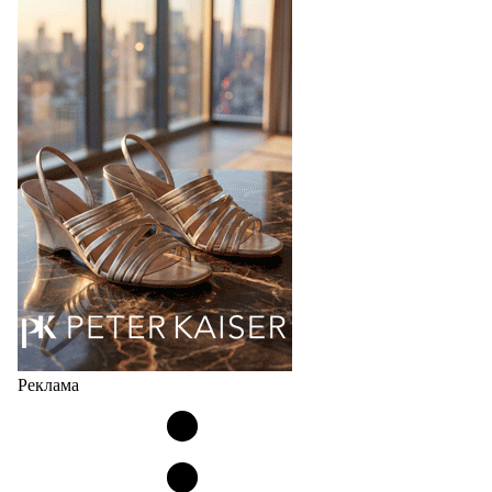
Bubble
Популярный силуэт бренда,1999 года выпуска,
соответствует сегодняшнему тренду на
сникерины (гибридный вариант балеток и
кроссовок обтекаемой формы и с тонкой подошвой).
Но в модели Miu Miu Bubble присутствует еще и…
05.08.2026
2173
Реклама