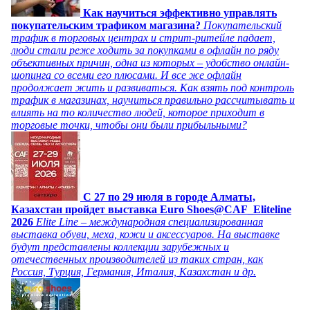
Как научиться эффективно управлять
покупательским трафиком магазина?
Покупательский
трафик в торговых центрах и стрит-ритейле падает,
люди стали реже ходить за покупками в офлайн по ряду
объективных причин, одна из которых – удобство онлайн-
шопинга со всеми его плюсами. И все же офлайн
продолжает жить и развиваться. Как взять под контроль
трафик в магазинах, научиться правильно рассчитывать и
влиять на то количество людей, которое приходит в
торговые точки, чтобы они были прибыльными?
C 27 по 29 июля в городе Алматы,
Казахстан пройдет выставка Euro Shoes@CAF_Eliteline
2026
Elite Line – международная специализированная
выставка обуви, меха, кожи и аксессуаров. На выставке
будут представлены коллекции зарубежных и
отечественных производителей из таких стран, как
Россия, Турция, Германия, Италия, Казахстан и др.