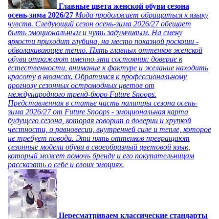
Главные цвета женской обуви сезона
осень-зима 2026/27
Мода продолжает обращаться к языку
чувств. Следующий сезон осень-зима 2026/27 обещает
быть эмоциональным и чуть задумчивым. На смену
яркости приходит глубина, на место показной роскоши -
обволакивающее тепло. Пять главных оттенков женской
обуви отражают именно эти состояния: доверие к
естественности, внимание к фактуре и желание находить
красоту в нюансах. Обратимся к профессиональному
прогнозу сезонных остромодных цветов от
международного тренд-бюро Future Snoops.
Представленная в статье часть палитры сезона осень-
зима 2026/27 от Future Snoops - эмоциональная карта
будущего сезона, которая говорит о доверии и хрупкой
честности, о равновесии, внутренней силе и тепле, которое
не требует повода. Эти пять оттенков превращают
сезонные модели обуви в своеобразный цветовой язык,
который может помочь бренду и его покупательницам
рассказать о себе и своих эмоциях.
Пересматриваем классические стандарты