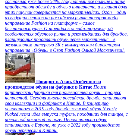
составила уже более 54%. Покупатели все больше и чаще
приобретают одежду и обувь в интернете, и львиная доля
этих покупок совершается на маркетплейсах. Ozon – один
из ведущих игроков на российском рынке товаров моды,
направление Fashion на платформе – самое
быстрорастущее. О трендах в онлайн-торговле, об
особенностях обувного рынка и рекомендациях для брендов,
планирующих продавать обувь через маркетплейс – в
эксклюзивном интервью SR с коммерческим директором
направления «Обувь» в Ozon Fashion Ольгой Москвичевой.
Поворот к Азии. Особенности
производства обуви на фабрике в Китае
Поиск
партнерской фабрики для производства обуви – процесс
непростой. Сегодня многие российские бренды отшивают
свои коллекции на фабриках в Китае. В концепцию
основанного в 2019 году бренда женской обуви N.early
N.aked легла идея выпуска туфель, походящих для танцев, с
идеальной посадкой по ноге. Первоначально обувь
отшивалась в Европе, но уже в 2022 году производство
обуви перенесли в Китай.