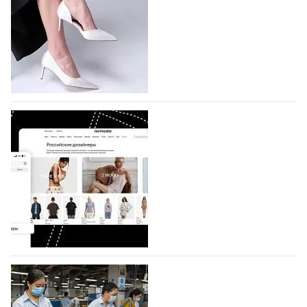
На участие в седьмой Московской неделе моды,
которая пройдет в российской столице с 26 сентября
по 1 октября, уже подано 1047 заявок. Примерно
половину из них (494) прислали дизайнеры,
коллекции которых не были представлены в…
07.08.2026
461
BALLINA представит свои новинки на Euro
Shoes
Компания BALLINA Guangzhou Lihuang Footwear
Co., Ltd., основанная в 2011 году и расположенная в
Гуанчжоу, столице моды Китая, является
профессиональной обувной компанией,
объединяющей разработку, производство и…
07.08.2026
319
На платформе Lamoda - новый раздел и
условия продвижения локальных