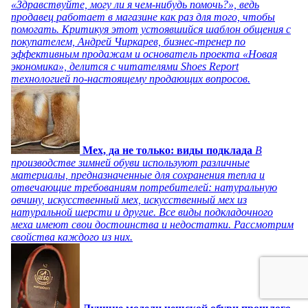
«Здравствуйте, могу ли я чем-нибудь помочь?», ведь
продавец работает в магазине как раз для того, чтобы
помогать. Критикуя этот устоявшийся шаблон общения с
покупателем, Андрей Чиркарев, бизнес-тренер по
эффективным продажам и основатель проекта «Новая
экономика», делится с читателями Shoes Report
технологией по-настоящему продающих вопросов.
Мех, да не только: виды подклада
В
производстве зимней обуви используют различные
материалы, предназначенные для сохранения тепла и
отвечающие требованиям потребителей: натуральную
овчину, искусственный мех, искусственный мех из
натуральной шерсти и другие. Все виды подкладочного
меха имеют свои достоинства и недостатки. Рассмотрим
свойства каждого из них.