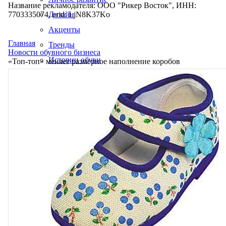
Название рекламодателя: ООО "Рикер Восток", ИНН:
7703335074, erid: LjN8K37Ko
Дизайн
Акценты
Главная
Тренды
Новости обувного бизнеса
Истории обуви
«Топ-топ» меняет размерное наполнение коробов
Производство