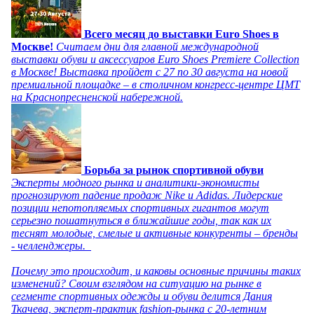
Всего месяц до выставки Euro Shoes в
Москве!
Считаем дни для главной международной
выставки обуви и аксессуаров Euro Shoes Premiere Collection
в Москве! Выставка пройдет с 27 по 30 августа на новой
премиальной площадке – в столичном конгресс-центре ЦМТ
на Краснопресненской набережной.
Борьба за рынок спортивной обуви
Эксперты модного рынка и аналитики-экономисты
прогнозируют падение продаж Nike и Adidas. Лидерские
позиции непотопляемых спортивных гигантов могут
серьезно пошатнуться в ближайшие годы, так как их
теснят молодые, смелые и активные конкуренты – бренды
- челленджеры.
Почему это происходит, и каковы основные причины таких
изменений? Своим взглядом на ситуацию на рынке в
сегменте спортивных одежды и обуви делится Дания
Ткачева, эксперт-практик fashion-рынка с 20-летним