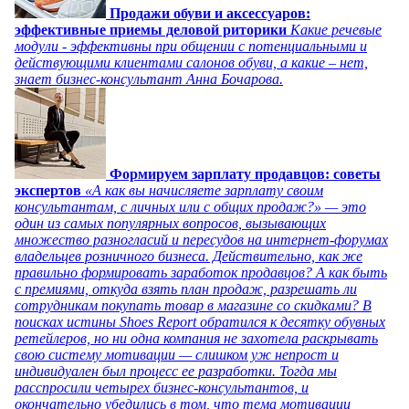
Продажи обуви и аксессуаров:
эффективные приемы деловой риторики
Какие речевые
модули - эффективны при общении с потенциальными и
действующими клиентами салонов обуви, а какие – нет,
знает бизнес-консультант Анна Бочарова.
Формируем зарплату продавцов: советы
экспертов
«А как вы начисляете зарплату своим
консультантам, с личных или с общих продаж?» — это
один из самых популярных вопросов, вызывающих
множество разногласий и пересудов на интернет-форумах
владельцев розничного бизнеса. Действительно, как же
правильно формировать заработок продавцов? А как быть
с премиями, откуда взять план продаж, разрешать ли
сотрудникам покупать товар в магазине со скидками? В
поисках истины Shoes Report обратился к десятку обувных
ретейлеров, но ни одна компания не захотела раскрывать
свою систему мотивации — слишком уж непрост и
индивидуален был процесс ее разработки. Тогда мы
расспросили четырех бизнес-консультантов, и
окончательно убедились в том, что тема мотивации