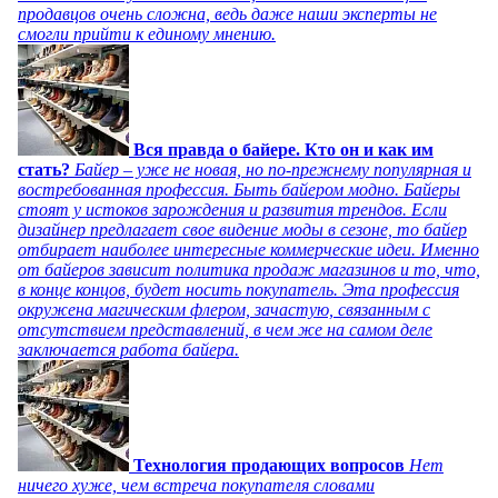
продавцов очень сложна, ведь даже наши эксперты не
смогли прийти к единому мнению.
Вся правда о байере. Кто он и как им
стать?
Байер – уже не новая, но по-прежнему популярная и
востребованная профессия. Быть байером модно. Байеры
стоят у истоков зарождения и развития трендов. Если
дизайнер предлагает свое видение моды в сезоне, то байер
отбирает наиболее интересные коммерческие идеи. Именно
от байеров зависит политика продаж магазинов и то, что,
в конце концов, будет носить покупатель. Эта профессия
окружена магическим флером, зачастую, связанным с
отсутствием представлений, в чем же на самом деле
заключается работа байера.
Технология продающих вопросов
Нет
ничего хуже, чем встреча покупателя словами