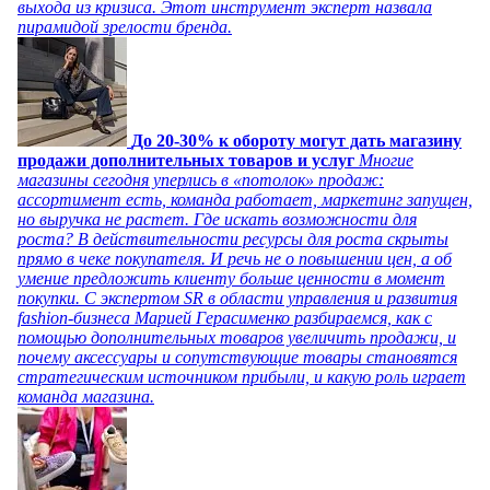
выхода из кризиса. Этот инструмент эксперт назвала
пирамидой зрелости бренда.
До 20-30% к обороту могут дать магазину
продажи дополнительных товаров и услуг
Многие
магазины сегодня уперлись в «потолок» продаж:
ассортимент есть, команда работает, маркетинг запущен,
но выручка не растет. Где искать возможности для
роста? В действительности ресурсы для роста скрыты
прямо в чеке покупателя. И речь не о повышении цен, а об
умение предложить клиенту больше ценности в момент
покупки. С экспертом SR в области управления и развития
fashion-бизнеса Марией Герасименко разбираемся, как с
помощью дополнительных товаров увеличить продажи, и
почему аксессуары и сопутствующие товары становятся
стратегическим источником прибыли, и какую роль играет
команда магазина.