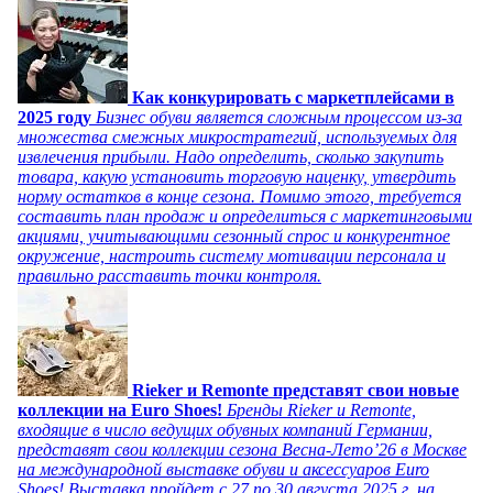
Как конкурировать с маркетплейсами в
2025 году
Бизнес обуви является сложным процессом из-за
множества смежных микростратегий, используемых для
извлечения прибыли. Надо определить, сколько закупить
товара, какую установить торговую наценку, утвердить
норму остатков в конце сезона. Помимо этого, требуется
составить план продаж и определиться с маркетинговыми
акциями, учитывающими сезонный спрос и конкурентное
окружение, настроить систему мотивации персонала и
правильно расставить точки контроля.
Rieker и Remonte представят свои новые
коллекции на Euro Shoes!
Бренды Rieker и Remonte,
входящие в число ведущих обувных компаний Германии,
представят свои коллекции сезона Весна-Лето’26 в Москве
на международной выставке обуви и аксессуаров Euro
Shoes! Выставка пройдет c 27 по 30 августа 2025 г. на