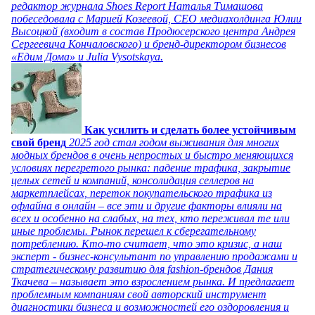
редактор журнала Shoes Report Наталья Тимашова
побеседовала с Марией Козеевой, СЕО медиахолдинга Юлии
Высоцкой (входит в состав Продюсерского центра Андрея
Сергеевича Кончаловского) и бренд-директором бизнесов
«Едим Дома» и Julia Vysotskaya.
Как усилить и сделать более устойчивым
свой бренд
2025 год стал годом выживания для многих
модных брендов в очень непростых и быстро меняющихся
условиях перегретого рынка: падение трафика, закрытие
целых сетей и компаний, консолидация селлеров на
маркетплейсах, переток покупательского трафика из
офлайна в онлайн – все эти и другие факторы влияли на
всех и особенно на слабых, на тех, кто переживал те или
иные проблемы. Рынок перешел к сберегательному
потреблению. Кто-то считает, что это кризис, а наш
эксперт - бизнес-консультант по управлению продажами и
стратегическому развитию для fashion-брендов Дания
Ткачева – называет это взрослением рынка. И предлагает
проблемным компаниям свой авторский инструмент
диагностики бизнеса и возможностей его оздоровления и