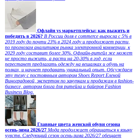
Офлайн vs маркетплейсы: как выжить и
победить в 2026?
В России доля e commerce выросла с 5% в
2019 году до почти 23% в 2024 году и продолжает расти,
по прогнозам аналитиков рынка электронной коммерции, к
2029 году составит более 30%. Офлайн-ритейл же может
не просто выжить, а расти на 20-30% в год, если
перестанет предлагать одежду на вешалках и обувь на
полках, и начнет продавать уникальный опыт. Обсуждаем
эту тему с постоянным автором Shoes Report Еленой
Виноградовой, экспертом по закупкам и продажам в fashion-
бизнесе, автором блога для ритейла и байеров Fashion
Business Blog.
Главные цвета женской обуви сезона
осень-зима 2026/27
Мода продолжает обращаться к языку
чувств. Следующий сезон осень-зима 2026/27 обещает