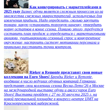
Как конкурировать с маркетплейсами в
2025 году
Бизнес обуви является сложным процессом из-за
множества смежных микростратегий, используемых для
извлечения прибыли. Надо определить, сколько закупить
товара, какую установить торговую наценку, утвердить
норму остатков в конце сезона. Помимо этого, требуется
составить план продаж и определиться с маркетинговыми
акциями, учитывающими сезонный спрос и конкурентное
окружение, настроить систему мотивации персонала и
правильно расставить точки контроля.
Rieker и Remonte представят свои новые
коллекции на Euro Shoes!
Бренды Rieker и Remonte,
входящие в число ведущих обувных компаний Германии,
представят свои коллекции сезона Весна-Лето’26 в Москве
на международной выставке обуви и аксессуаров Euro
Shoes! Выставка пройдет c 27 по 30 августа 2025 г. на
новой премиальной площадке в конгресс-центре ЦМТ на
Краснопресненской набережной.