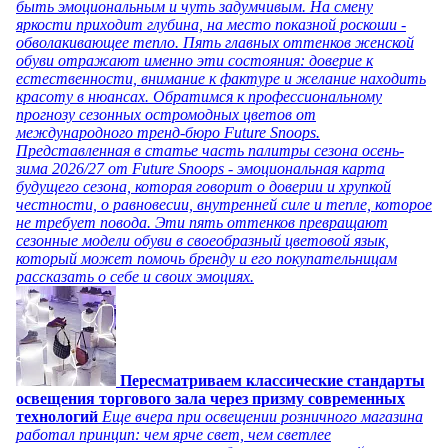
быть эмоциональным и чуть задумчивым. На смену
яркости приходит глубина, на место показной роскоши -
обволакивающее тепло. Пять главных оттенков женской
обуви отражают именно эти состояния: доверие к
естественности, внимание к фактуре и желание находить
красоту в нюансах. Обратимся к профессиональному
прогнозу сезонных остромодных цветов от
международного тренд-бюро Future Snoops.
Представленная в статье часть палитры сезона осень-
зима 2026/27 от Future Snoops - эмоциональная карта
будущего сезона, которая говорит о доверии и хрупкой
честности, о равновесии, внутренней силе и тепле, которое
не требует повода. Эти пять оттенков превращают
сезонные модели обуви в своеобразный цветовой язык,
который может помочь бренду и его покупательницам
рассказать о себе и своих эмоциях.
Пересматриваем классические стандарты
освещения торгового зала через призму современных
технологий
Еще вчера при освещении розничного магазина
работал принцип: чем ярче свет, чем светлее