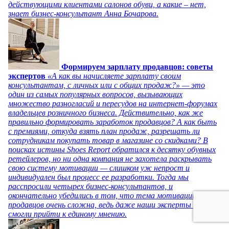
действующими клиентами салонов обуви, а какие – нет,
знает бизнес-консультант Анна Бочарова.
Формируем зарплату продавцов: советы
экспертов
«А как вы начисляете зарплату своим
консультантам, с личных или с общих продаж?» — это
один из самых популярных вопросов, вызывающих
множество разногласий и пересудов на интернет-форумах
владельцев розничного бизнеса. Действительно, как же
правильно формировать заработок продавцов? А как быть
с премиями, откуда взять план продаж, разрешать ли
сотрудникам покупать товар в магазине со скидками? В
поисках истины Shoes Report обратился к десятку обувных
ретейлеров, но ни одна компания не захотела раскрывать
свою систему мотивации — слишком уж непрост и
индивидуален был процесс ее разработки. Тогда мы
расспросили четырех бизнес-консультантов, и
окончательно убедились в том, что тема мотивации
продавцов очень сложна, ведь даже наши эксперты не
смогли прийти к единому мнению.