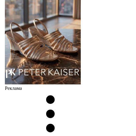
странах СНГ. Широкий модельный ряд женских,
мужских, детских и пляжных зонтов в необычном
дизайнерском исполнении, отличается надёжностью
и высоким качеством…
05.08.2026
514
Реклама