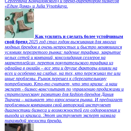
Сергеевича Кончаловского) и бренд-директором бизнесов
«Едим Дома» и Julia Vysotskaya.
Как усилить и сделать более устойчивым
свой бренд
2025 год стал годом выживания для многих
модных брендов в очень непростых и быстро меняющихся
условиях перегретого рынка: падение трафика, закрытие
целых сетей и компаний, консолидация селлеров на
маркетплейсах, переток покупательского трафика из
офлайна в онлайн – все эти и другие факторы влияли на
всех и особенно на слабых, на тех, кто переживал те или
иные проблемы. Рынок перешел к сберегательному
потреблению. Кто-то считает, что это кризис, а наш
эксперт - бизнес-консультант по управлению продажами и
стратегическому развитию для fashion-брендов Дания
Ткачева – называет это взрослением рынка. И предлагает
проблемным компаниям свой авторский инструмент
диагностики бизнеса и возможностей его оздоровления и
выхода из кризиса. Этот инструмент эксперт назвала
пирамидой зрелости бренда.