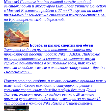
Москве!
Считаем дни для главной международной
выставки обуви и аксессуаров Euro Shoes Premiere Collection
в Москве! Выставка пройдет с 27 по 30 августа на новой
премиальной площадке – в столичном конгресс-центре ЦМТ
на Краснопресненской набережной.
Борьба за рынок спортивной обуви
Эксперты модного рынка и аналитики-экономисты
прогнозируют падение продаж Nike и Adidas. Лидерские
позиции непотопляемых спортивных гигантов могут
серьезно пошатнуться в ближайшие годы, так как их
теснят молодые, смелые и активные конкуренты – бренды
- челленджеры.
Почему это происходит, и каковы основные причины таких
изменений? Своим взглядом на ситуацию на рынке в
сегменте спортивных одежды и обуви делится Дания
Ткачева, эксперт-практик fashion-рынка с 20-летним
опытом управления продажами, имеющий за плечами 13
лет работы в команде Nike Russia и fashion-ритейле.