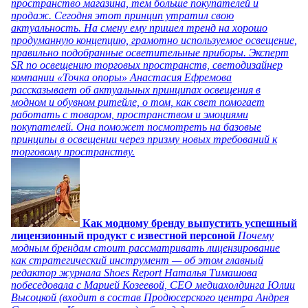
пространство магазина, тем больше покупателей и
продаж. Сегодня этот принцип утратил свою
актуальность. На смену ему пришел тренд на хорошо
продуманную концепцию, грамотно используемое освещение,
правильно подобранные осветительные приборы. Эксперт
SR по освещению торговых пространств, светодизайнер
компании «Точка опоры» Анастасия Ефремова
рассказывает об актуальных принципах освещения в
модном и обувном ритейле, о том, как свет помогает
работать с товаром, пространством и эмоциями
покупателей. Она поможет посмотреть на базовые
принципы в освещении через призму новых требований к
торговому пространству.
Как модному бренду выпустить успешный
лицензионный продукт с известной персоной
Почему
модным брендам стоит рассматривать лицензирование
как стратегический инструмент — об этом главный
редактор журнала Shoes Report Наталья Тимашова
побеседовала с Марией Козеевой, СЕО медиахолдинга Юлии
Высоцкой (входит в состав Продюсерского центра Андрея