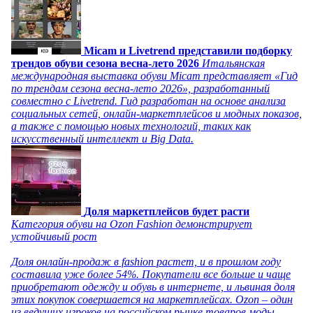
Micam и Livetrend представили подборку
трендов обуви сезона весна-лето 2026
Итальянская
международная выставка обуви Micam представляет «Гид
по трендам сезона весна-лето 2026», разработанный
совместно с Livetrend. Гид разработан на основе анализа
социальных сетей, онлайн-маркетплейсов и модных показов,
а также с помощью новых технологий, таких как
искусственный интеллект и Big Data.
Доля маркетплейсов будет расти
Категория обуви на Ozon Fashion демонстрирует
устойчивый рост
Доля онлайн-продаж в fashion растет, и в прошлом году
составила уже более 54%. Покупатели все больше и чаще
приобретают одежду и обувь в интернете, и львиная доля
этих покупок совершается на маркетплейсах. Ozon – один
из ведущих игроков на российском рынке товаров моды,