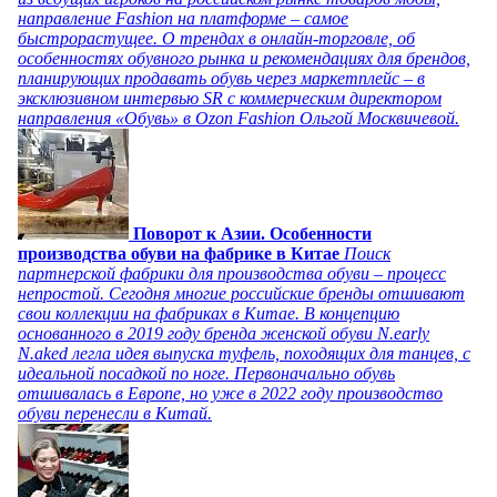
направление Fashion на платформе – самое
быстрорастущее. О трендах в онлайн-торговле, об
особенностях обувного рынка и рекомендациях для брендов,
планирующих продавать обувь через маркетплейс – в
эксклюзивном интервью SR с коммерческим директором
направления «Обувь» в Ozon Fashion Ольгой Москвичевой.
Поворот к Азии. Особенности
производства обуви на фабрике в Китае
Поиск
партнерской фабрики для производства обуви – процесс
непростой. Сегодня многие российские бренды отшивают
свои коллекции на фабриках в Китае. В концепцию
основанного в 2019 году бренда женской обуви N.early
N.aked легла идея выпуска туфель, походящих для танцев, с
идеальной посадкой по ноге. Первоначально обувь
отшивалась в Европе, но уже в 2022 году производство
обуви перенесли в Китай.