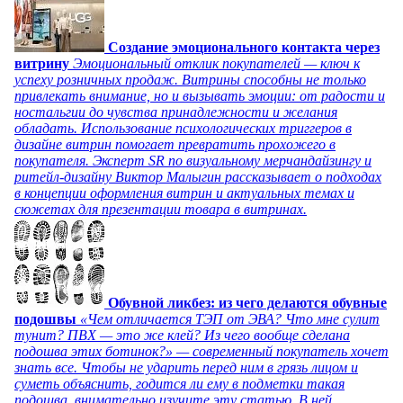
Создание эмоционального контакта через
витрину
Эмоциональный отклик покупателей — ключ к
успеху розничных продаж. Витрины способны не только
привлекать внимание, но и вызывать эмоции: от радости и
ностальгии до чувства принадлежности и желания
обладать. Использование психологических триггеров в
дизайне витрин помогает превратить прохожего в
покупателя. Эксперт SR по визуальному мерчандайзингу и
ритейл-дизайну Виктор Малыгин рассказывает о подходах
в концепции оформления витрин и актуальных темах и
сюжетах для презентации товара в витринах.
Обувной ликбез: из чего делаются обувные
подошвы
«Чем отличается ТЭП от ЭВА? Что мне сулит
тунит? ПВХ — это же клей? Из чего вообще сделана
подошва этих ботинок?» — современный покупатель хочет
знать все. Чтобы не ударить перед ним в грязь лицом и
суметь объяснить, годится ли ему в подметки такая
подошва, внимательно изучите эту статью. В ней