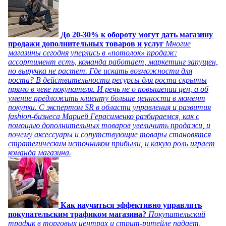
До 20-30% к обороту могут дать магазину
продажи дополнительных товаров и услуг
Многие
магазины сегодня уперлись в «потолок» продаж:
ассортимент есть, команда работает, маркетинг запущен,
но выручка не растет. Где искать возможности для
роста? В действительности ресурсы для роста скрыты
прямо в чеке покупателя. И речь не о повышении цен, а об
умение предложить клиенту больше ценности в момент
покупки. С экспертом SR в области управления и развития
fashion-бизнеса Марией Герасименко разбираемся, как с
помощью дополнительных товаров увеличить продажи, и
почему аксессуары и сопутствующие товары становятся
стратегическим источником прибыли, и какую роль играет
команда магазина.
Как научиться эффективно управлять
покупательским трафиком магазина?
Покупательский
трафик в торговых центрах и стрит-ритейле падает,