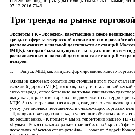
Изменение инфраструктуры столицы сказалось на коммерчес
07.12.2016
7343
Три тренда на рынке торгов
Эксперты ГК «Экоофис», работающие в сфере недвижимост
тренда в сфере коммерческой недвижимости в российской 
расположенных в шаговой доступности от станций Москов
(МЦК), которая была запущена в эксплуатацию в этом го
расположенных в шаговой доступности от станций метро 
центров.
1. Запуск МКЦ как импульс формированию нового торговог
Одним из ключевых событий для столицы в этом году стал за
железной дороге (МЦК), которая, по сути, стала новой ветко
свою очередь, способствовало не только улучшению транспор
импульс для развития торговой недвижимости на территориях
МЦК. За счет трафика пассажиров, ежедневно использующих к
учебу, увеличилась посещаемость близлежащих торговых цент
ТЦ получили «вторую жизнь», а успешные объекты смогли со
по расширению. «К примеру, мы на территории нашего ТЦ «П
«Бульвар Рокоссовского» разместили небольшой крытый ферме
нескольких объектов стрит-ретейла», – говорит Андрей Ковал