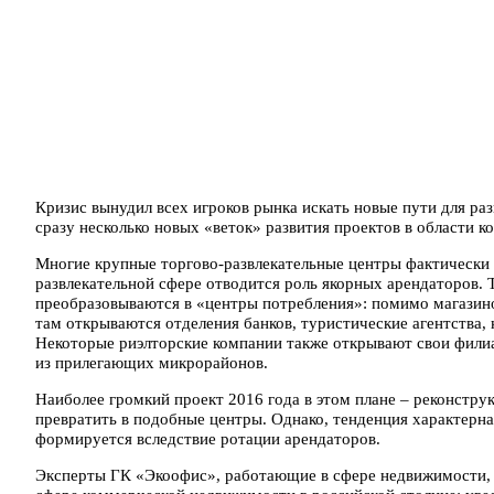
Кризис вынудил всех игроков рынка искать новые пути для ра
сразу несколько новых «веток» развития проектов в области 
Многие крупные торгово-развлекательные центры фактически п
развлекательной сфере отводится роль якорных арендаторов.
преобразовываются в «центры потребления»: помимо магазин
там открываются отделения банков, туристические агентства,
Некоторые риэлторские компании также открывают свои филиа
из прилегающих микрорайонов.
Наиболее громкий проект 2016 года в этом плане – реконстру
превратить в подобные центры. Однако, тенденция характерна
формируется вследствие ротации арендаторов.
Эксперты ГК «Экоофис», работающие в сфере недвижимости, п