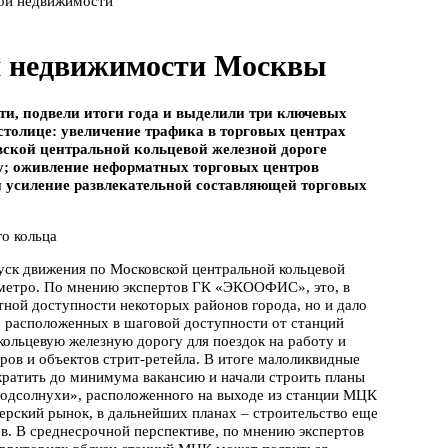
кой недвижимости
ой недвижимости Москвы
и, подвели итоги года и выделили три ключевых
столице: увеличение трафика в торговых центрах
ской центральной кольцевой железной дороге
ду; оживление неформатных торговых центров
и усиление развлекательной составляющей торговых
о кольца
пуск движения по Московской центральной кольцевой
й метро. По мнению экспертов ГК «ЭКООФИС», это, в
тной доступности некоторых районов города, но и дало
, расположенных в шаговой доступности от станций
ольцевую железную дорогу для поездок на работу и
ров и объектов стрит-ретейла. В итоге малоликвидные
кратить до минимума вакансию и начали строить планы
одсолнухи», расположенного на выходе из станции МЦК
рский рынок, в дальнейших планах – строительство еще
ев. В среднесрочной перспективе, по мнению экспертов