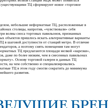
рриториях вблизи станций МЦК может появиться
же существующими ТЦ сформируют новое «торговое
 целом, небольшие неформатные ТЦ, расположенные в
айонах столицы, напротив, «чувствовали» себя
три волны сноса торговых павильонов, признанных
ых объектов пришлось искать альтернативные варианты
Ц в шаговой доступности от станций метро. В отличие
рендаторов, а поэтому снять помещения там могут
еформатных ТЦ предлагаются площади мелкой «нарезки»,
в, даже по более низким, чем в снесенных павильонах
ормату». Основу торговой галереи в данных ТЦ
ости, на чем собственно и специализировались
матные ТЦ в этом году смогли сократить до минимума
нейшего развития.