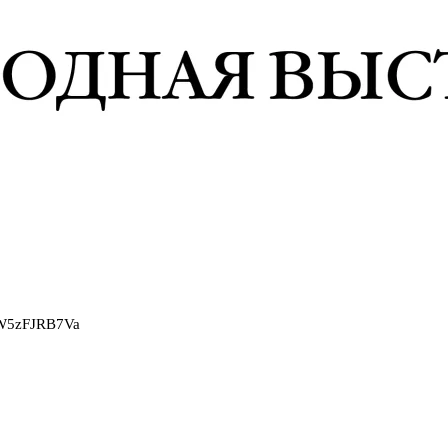
2W5zFJRB7Va