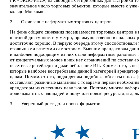
ГК «ЭКООФИС», на свободных и пригодных для застройки те
значительное число торговых объектов, которые вместе с у
кольцо Москвы».
2. Оживление неформатных торговых центров
На фоне общего снижения посещаемости торговых центров в
шаговой доступности у метро, преимущественно в спальных р
достаточно хорошо. В первую очередь этому способствовали 
столичными властями самостроем. Бывшим арендаторам данн
и наиболее подходящим из них стали неформатные районные Т
от концептуальных молов в них нет ограничений по составу а
несетевые ретейлеры и даже небольшие ИП. Кроме того, в н
которые наиболее востребованы данной категорией арендаторо
ценам. Помимо этого, подходят им подобные объекты и по «ф
составляют различные магазины с товарами первой необходим
арендаторы из снесенных павильонов. Поэтому многие нефор
долю вакантных площадей и получили новые ресурсы для даль
3. Уверенный рост доли новых форматов