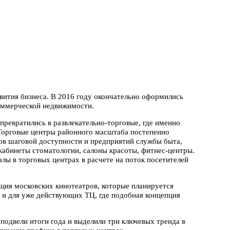
звития бизнеса. В 2016 году окончательно оформились
коммерческой недвижимости.
ревратились в развлекательно-торговые, где именно
 Торговые центры районного масштаба постепенно
ов шаговой доступности и предприятий службы быта,
 кабинеты стоматологии, салоны красоты, фитнес-центры.
лы в торговых центрах в расчете на поток посетителей
кция московских кинотеатров, которые планируется
 и для уже действующих ТЦ, где подобная концепция
одвели итоги года и выделили три ключевых тренда в