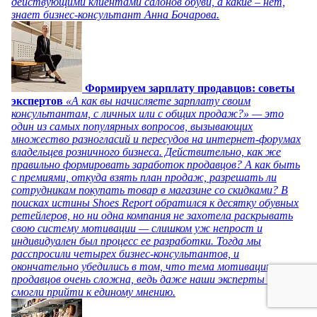
действующими клиентами салонов обуви, а какие – нет,
знает бизнес-консультант Анна Бочарова.
Формируем зарплату продавцов: советы
экспертов
«А как вы начисляете зарплату своим
консультантам, с личных или с общих продаж?» — это
один из самых популярных вопросов, вызывающих
множество разногласий и пересудов на интернет-форумах
владельцев розничного бизнеса. Действительно, как же
правильно формировать заработок продавцов? А как быть
с премиями, откуда взять план продаж, разрешать ли
сотрудникам покупать товар в магазине со скидками? В
поисках истины Shoes Report обратился к десятку обувных
ретейлеров, но ни одна компания не захотела раскрывать
свою систему мотивации — слишком уж непрост и
индивидуален был процесс ее разработки. Тогда мы
расспросили четырех бизнес-консультантов, и
окончательно убедились в том, что тема мотивации
продавцов очень сложна, ведь даже наши эксперты не
смогли прийти к единому мнению.