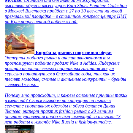
Москве!
Считаем дни для главной международной
выставки обуви и аксессуаров Euro Shoes Premiere Collection
в Москве! Выставка пройдет с 27 по 30 августа на новой
премиальной площадке – в столичном конгресс-центре ЦМТ
на Краснопресненской набережной.
Борьба за рынок спортивной обуви
Эксперты модного рынка и аналитики-экономисты
прогнозируют падение продаж Nike и Adidas. Лидерские
позиции непотопляемых спортивных гигантов могут
серьезно пошатнуться в ближайшие годы, так как их
теснят молодые, смелые и активные конкуренты – бренды
- челленджеры.
Почему это происходит, и каковы основные причины таких
изменений? Своим взглядом на ситуацию на рынке в
сегменте спортивных одежды и обуви делится Дания
Ткачева, эксперт-практик fashion-рынка с 20-летним
опытом управления продажами, имеющий за плечами 13
лет работы в команде Nike Russia и fashion-ритейле.