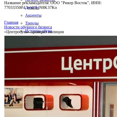
Название рекламодателя: ООО "Рикер Восток", ИНН:
7703335074, erid: LjN8K37Ko
Дизайн
Акценты
Главная
Тренды
Новости обувного бизнеса
Истории обуви
«Центробувь» проверит полиция
Производство