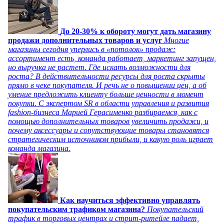
До 20-30% к обороту могут дать магазину
продажи дополнительных товаров и услуг
Многие
магазины сегодня уперлись в «потолок» продаж:
ассортимент есть, команда работает, маркетинг запущен,
но выручка не растет. Где искать возможности для
роста? В действительности ресурсы для роста скрыты
прямо в чеке покупателя. И речь не о повышении цен, а об
умение предложить клиенту больше ценности в момент
покупки. С экспертом SR в области управления и развития
fashion-бизнеса Марией Герасименко разбираемся, как с
помощью дополнительных товаров увеличить продажи, и
почему аксессуары и сопутствующие товары становятся
стратегическим источником прибыли, и какую роль играет
команда магазина.
Как научиться эффективно управлять
покупательским трафиком магазина?
Покупательский
трафик в торговых центрах и стрит-ритейле падает,