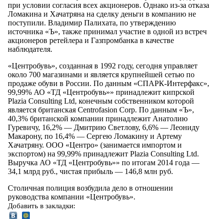
при условии согласия всех акционеров. Однако из-за отказа
Ломакина и Хачатряна на сделку деньги в компанию не
поступили. Владимир Палихата, по утверждению
источника «Ъ», также принимал участие в одной из встреч
акционеров ретейлера и Газпромбанка в качестве
наблюдателя.
«Центробувь», созданная в 1992 году, сегодня управляет
около 700 магазинами и является крупнейшей сетью по
продаже обуви в России. По данным «СПАРК-Интерфакс»,
99,99% АО «ТД «Центробувь»» принадлежит кипрской
Plazia Consulting Ltd, конечным собственником которой
является британская Centrofasion Corp. По данным «Ъ»,
40,3% британской компании принадлежит Анатолию
Гуревичу, 16,2% — Дмитрию Светлову, 6,6% — Леониду
Макарону, по 16,4% — Сергею Ломакину и Артему
Хачатряну. ООО «Центро» (занимается импортом и
экспортом) на 99,99% принадлежит Plazia Consulting Ltd.
Выручка АО «ТД «Центробувь»» по итогам 2014 года —
34,1 млрд руб., чистая прибыль — 146,8 млн руб.
Столичная полиция возбудила дело в отношении
руководства компании «Центробувь».
Добавить в закладки: