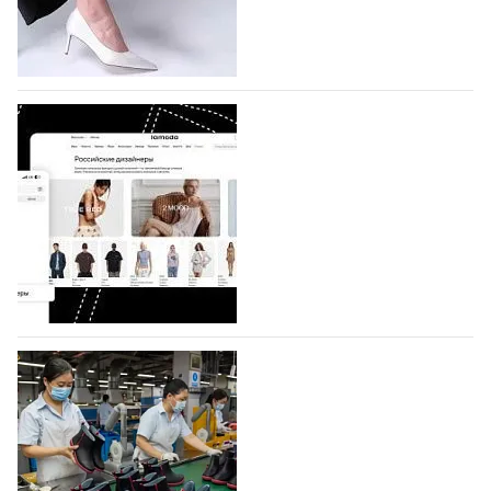
по 1 октября, уже подано 1047 заявок. Примерно
половину из них (494) прислали дизайнеры,
коллекции которых не были представлены в…
07.08.2026
630
BALLINA представит свои новинки на Euro
Shoes
Компания BALLINA Guangzhou Lihuang Footwear
Co., Ltd., основанная в 2011 году и расположенная в
Гуанчжоу, столице моды Китая, является
профессиональной обувной компанией,
объединяющей разработку, производство и…
07.08.2026
489
На платформе Lamoda - новый раздел и
условия продвижения локальных
дизайнерских марок
Российский маркетплейс Lamoda решил обновить