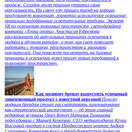
продаж. Сегодня этот принцип утратил свою
актуальность. На смену ему пришел тренд на хорошо
продуманную концепцию, грамотно используемое освещение,
правильно подобранные осветительные приборы. Эксперт
SR по освещению торговых пространств, светодизайнер
компании «Точка опоры» Анастасия Ефремова
рассказывает об актуальных принципах освещения в
модном и обувном ритейле, о том, как свет помогает
работать с товаром, пространством и эмоциями
покупателей. Она поможет посмотреть на базовые
принципы в освещении через призму новых требований к
торговому пространству.
Как модному бренду выпустить успешный
лицензионный продукт с известной персоной
Почему
модным брендам стоит рассматривать лицензирование
как стратегический инструмент — об этом главный
редактор журнала Shoes Report Наталья Тимашова
побеседовала с Марией Козеевой, СЕО медиахолдинга Юлии
Высоцкой (входит в состав Продюсерского центра Андрея
Сергеевича Кончаловского) и бренд-директором бизнесов