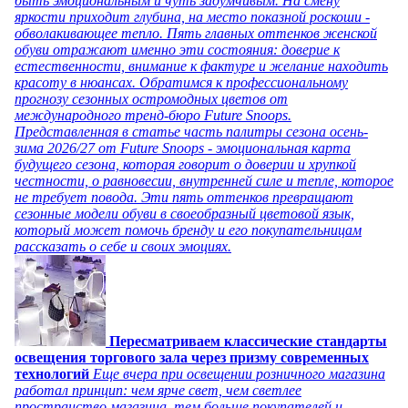
быть эмоциональным и чуть задумчивым. На смену
яркости приходит глубина, на место показной роскоши -
обволакивающее тепло. Пять главных оттенков женской
обуви отражают именно эти состояния: доверие к
естественности, внимание к фактуре и желание находить
красоту в нюансах. Обратимся к профессиональному
прогнозу сезонных остромодных цветов от
международного тренд-бюро Future Snoops.
Представленная в статье часть палитры сезона осень-
зима 2026/27 от Future Snoops - эмоциональная карта
будущего сезона, которая говорит о доверии и хрупкой
честности, о равновесии, внутренней силе и тепле, которое
не требует повода. Эти пять оттенков превращают
сезонные модели обуви в своеобразный цветовой язык,
который может помочь бренду и его покупательницам
рассказать о себе и своих эмоциях.
Пересматриваем классические стандарты
освещения торгового зала через призму современных
технологий
Еще вчера при освещении розничного магазина
работал принцип: чем ярче свет, чем светлее
пространство магазина, тем больше покупателей и