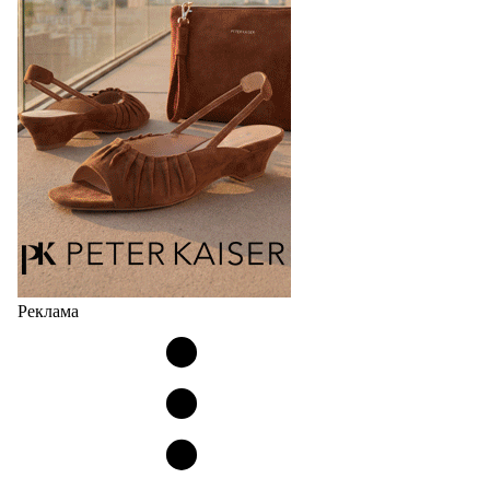
соответствует сегодняшнему тренду на
сникерины (гибридный вариант балеток и
кроссовок обтекаемой формы и с тонкой подошвой).
Но в модели Miu Miu Bubble присутствует еще и…
05.08.2026
2964
Реклама