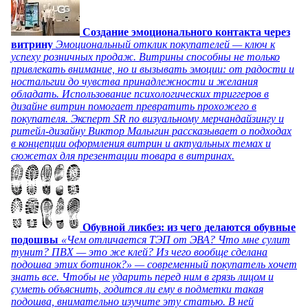
Создание эмоционального контакта через
витрину
Эмоциональный отклик покупателей — ключ к
успеху розничных продаж. Витрины способны не только
привлекать внимание, но и вызывать эмоции: от радости и
ностальгии до чувства принадлежности и желания
обладать. Использование психологических триггеров в
дизайне витрин помогает превратить прохожего в
покупателя. Эксперт SR по визуальному мерчандайзингу и
ритейл-дизайну Виктор Малыгин рассказывает о подходах
в концепции оформления витрин и актуальных темах и
сюжетах для презентации товара в витринах.
Обувной ликбез: из чего делаются обувные
подошвы
«Чем отличается ТЭП от ЭВА? Что мне сулит
тунит? ПВХ — это же клей? Из чего вообще сделана
подошва этих ботинок?» — современный покупатель хочет
знать все. Чтобы не ударить перед ним в грязь лицом и
суметь объяснить, годится ли ему в подметки такая
подошва, внимательно изучите эту статью. В ней