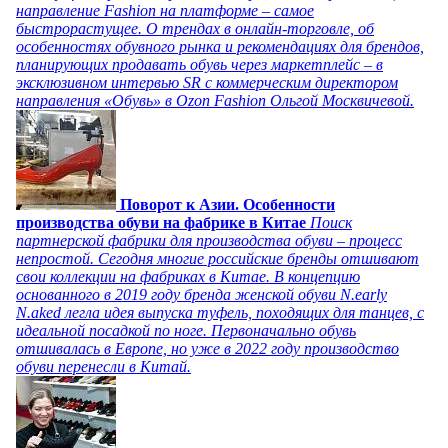
направление Fashion на платформе – самое
быстрорастущее. О трендах в онлайн-торговле, об
особенностях обувного рынка и рекомендациях для брендов,
планирующих продавать обувь через маркетплейс – в
эксклюзивном интервью SR с коммерческим директором
направления «Обувь» в Ozon Fashion Ольгой Москвичевой.
Поворот к Азии. Особенности
производства обуви на фабрике в Китае
Поиск
партнерской фабрики для производства обуви – процесс
непростой. Сегодня многие российские бренды отшивают
свои коллекции на фабриках в Китае. В концепцию
основанного в 2019 году бренда женской обуви N.early
N.aked легла идея выпуска туфель, походящих для танцев, с
идеальной посадкой по ноге. Первоначально обувь
отшивалась в Европе, но уже в 2022 году производство
обуви перенесли в Китай.