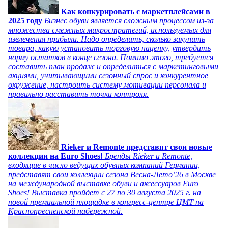
Как конкурировать с маркетплейсами в
2025 году
Бизнес обуви является сложным процессом из-за
множества смежных микростратегий, используемых для
извлечения прибыли. Надо определить, сколько закупить
товара, какую установить торговую наценку, утвердить
норму остатков в конце сезона. Помимо этого, требуется
составить план продаж и определиться с маркетинговыми
акциями, учитывающими сезонный спрос и конкурентное
окружение, настроить систему мотивации персонала и
правильно расставить точки контроля.
Rieker и Remonte представят свои новые
коллекции на Euro Shoes!
Бренды Rieker и Remonte,
входящие в число ведущих обувных компаний Германии,
представят свои коллекции сезона Весна-Лето’26 в Москве
на международной выставке обуви и аксессуаров Euro
Shoes! Выставка пройдет c 27 по 30 августа 2025 г. на
новой премиальной площадке в конгресс-центре ЦМТ на
Краснопресненской набережной.