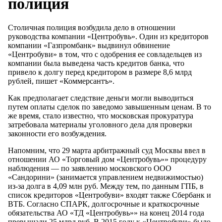
полиция
Столичная полиция возбудила дело в отношении
руководства компании «Центробувь». Один из кредиторов
компании «Газпромбанк» выдвинул обвинение
«Центробуви» в том, что с одобрения ее совладельцев из
компании была выведена часть кредитов банка, что
привело к долгу перед кредитором в размере 8,6 млрд
рублей, пишет «Коммерсантъ».
Как предполагает следствие деньги могли выводиться
путем оплаты сделок по заведомо завышенным ценам. В то
же время, стало известно, что московская прокуратура
затребовала материалы уголовного дела для проверки
законности его возбуждения.
Напомним, что 29 марта арбитражный суд Москвы ввел в
отношении АО «Торговый дом «Центробувь»» процедуру
наблюдения — по заявлению московского ООО
«Сандорини» (занимается управлением недвижимостью)
из-за долга в 4,09 млн руб. Между тем, по данным ГПБ, в
список кредиторов «Центробуви» входят также Сбербанк и
ВТБ. Согласно СПАРК, долгосрочные и краткосрочные
обязательства АО «ТД «Центробувь»» на конец 2014 года
превышали 25 млрд руб. В 2015 году к «Центробуви» было