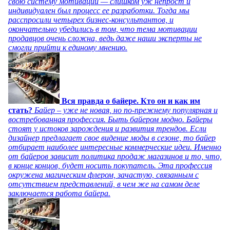
свою систему мотивации — слишком уж непрост и
индивидуален был процесс ее разработки. Тогда мы
расспросили четырех бизнес-консультантов, и
окончательно убедились в том, что тема мотивации
продавцов очень сложна, ведь даже наши эксперты не
смогли прийти к единому мнению.
Вся правда о байере. Кто он и как им
стать?
Байер – уже не новая, но по-прежнему популярная и
востребованная профессия. Быть байером модно. Байеры
стоят у истоков зарождения и развития трендов. Если
дизайнер предлагает свое видение моды в сезоне, то байер
отбирает наиболее интересные коммерческие идеи. Именно
от байеров зависит политика продаж магазинов и то, что,
в конце концов, будет носить покупатель. Эта профессия
окружена магическим флером, зачастую, связанным с
отсутствием представлений, в чем же на самом деле
заключается работа байера.