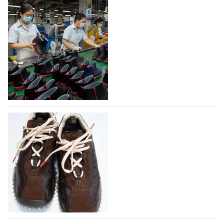
На платформе Lamoda - новый раздел и
условия продвижения локальных
дизайнерских марок
Российский маркетплейс Lamoda решил обновить
раздел для продажи продукции локальных
дизайнерских марок одежды, обуви и аксессуаров.
Бренды также получат маркетинговую…
06.08.2026
498
Объем мирового производства обуви в
2025 году практически не увеличился
В 2025 году мировое производство обуви
практически не изменилось, зафиксировав
незначительный рост на 0,1% до 24,6 млрд пар, -
данные опубликованы в аналитическом вестнике
«Всемирный ежегодник обуви 2026», Португальской
ассоциацией…