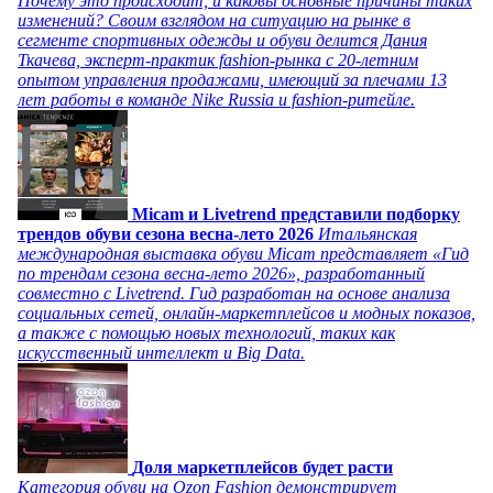
Почему это происходит, и каковы основные причины таких
изменений? Своим взглядом на ситуацию на рынке в
сегменте спортивных одежды и обуви делится Дания
Ткачева, эксперт-практик fashion-рынка с 20-летним
опытом управления продажами, имеющий за плечами 13
лет работы в команде Nike Russia и fashion-ритейле.
Micam и Livetrend представили подборку
трендов обуви сезона весна-лето 2026
Итальянская
международная выставка обуви Micam представляет «Гид
по трендам сезона весна-лето 2026», разработанный
совместно с Livetrend. Гид разработан на основе анализа
социальных сетей, онлайн-маркетплейсов и модных показов,
а также с помощью новых технологий, таких как
искусственный интеллект и Big Data.
Доля маркетплейсов будет расти
Категория обуви на Ozon Fashion демонстрирует