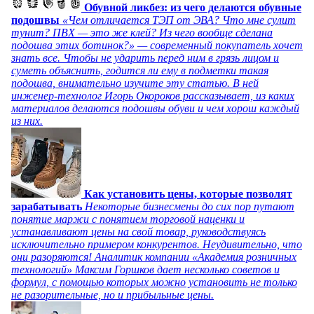
Обувной ликбез: из чего делаются обувные
подошвы
«Чем отличается ТЭП от ЭВА? Что мне сулит
тунит? ПВХ — это же клей? Из чего вообще сделана
подошва этих ботинок?» — современный покупатель хочет
знать все. Чтобы не ударить перед ним в грязь лицом и
суметь объяснить, годится ли ему в подметки такая
подошва, внимательно изучите эту статью. В ней
инженер-технолог Игорь Окороков рассказывает, из каких
материалов делаются подошвы обуви и чем хорош каждый
из них.
Как установить цены, которые позволят
зарабатывать
Некоторые бизнесмены до сих пор путают
понятие маржи с понятием торговой наценки и
устанавливают цены на свой товар, руководствуясь
исключительно примером конкурентов. Неудивительно, что
они разоряются! Аналитик компании «Академия розничных
технологий» Максим Горшков дает несколько советов и
формул, с помощью которых можно установить не только
не разорительные, но и прибыльные цены.