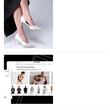
На участие в Московской неделе моды
подано 1047 заявок
На участие в седьмой Московской неделе моды,
которая пройдет в российской столице с 26 сентября
по 1 октября, уже подано 1047 заявок. Примерно
половину из них (494) прислали дизайнеры,
коллекции которых не были представлены в…
07.08.2026
478
BALLINA представит свои новинки на Euro
Shoes
Компания BALLINA Guangzhou Lihuang Footwear
Co., Ltd., основанная в 2011 году и расположенная в
Гуанчжоу, столице моды Китая, является
профессиональной обувной компанией,
объединяющей разработку, производство и…
07.08.2026
332