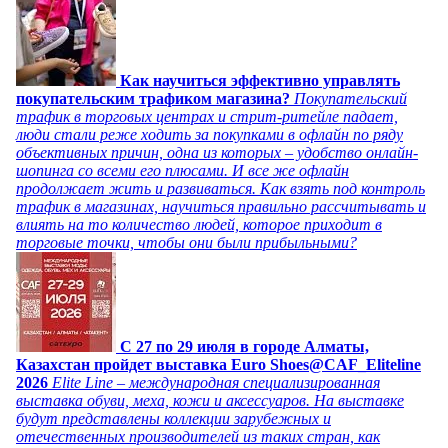
Как научиться эффективно управлять
покупательским трафиком магазина?
Покупательский
трафик в торговых центрах и стрит-ритейле падает,
люди стали реже ходить за покупками в офлайн по ряду
объективных причин, одна из которых – удобство онлайн-
шопинга со всеми его плюсами. И все же офлайн
продолжает жить и развиваться. Как взять под контроль
трафик в магазинах, научиться правильно рассчитывать и
влиять на то количество людей, которое приходит в
торговые точки, чтобы они были прибыльными?
C 27 по 29 июля в городе Алматы,
Казахстан пройдет выставка Euro Shoes@CAF_Eliteline
2026
Elite Line – международная специализированная
выставка обуви, меха, кожи и аксессуаров. На выставке
будут представлены коллекции зарубежных и
отечественных производителей из таких стран, как