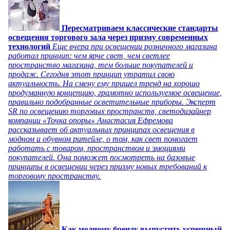
Пересматриваем классические стандарты
освещения торгового зала через призму современных
технологий
Еще вчера при освещении розничного магазина
работал принцип: чем ярче свет, чем светлее
пространство магазина, тем больше покупателей и
продаж. Сегодня этот принцип утратил свою
актуальность. На смену ему пришел тренд на хорошо
продуманную концепцию, грамотно используемое освещение,
правильно подобранные осветительные приборы. Эксперт
SR по освещению торговых пространств, светодизайнер
компании «Точка опоры» Анастасия Ефремова
рассказывает об актуальных принципах освещения в
модном и обувном ритейле, о том, как свет помогает
работать с товаром, пространством и эмоциями
покупателей. Она поможет посмотреть на базовые
принципы в освещении через призму новых требований к
торговому пространству.
Как модному бренду выпустить успешный