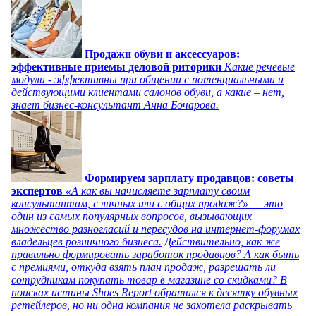
Продажи обуви и аксессуаров:
эффективные приемы деловой риторики
Какие речевые
модули - эффективны при общении с потенциальными и
действующими клиентами салонов обуви, а какие – нет,
знает бизнес-консультант Анна Бочарова.
Формируем зарплату продавцов: советы
экспертов
«А как вы начисляете зарплату своим
консультантам, с личных или с общих продаж?» — это
один из самых популярных вопросов, вызывающих
множество разногласий и пересудов на интернет-форумах
владельцев розничного бизнеса. Действительно, как же
правильно формировать заработок продавцов? А как быть
с премиями, откуда взять план продаж, разрешать ли
сотрудникам покупать товар в магазине со скидками? В
поисках истины Shoes Report обратился к десятку обувных
ретейлеров, но ни одна компания не захотела раскрывать