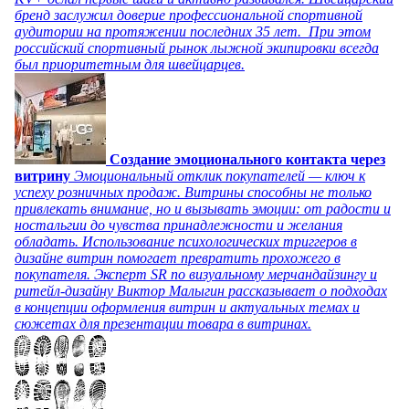
бренд заслужил доверие профессиональной спортивной
аудитории на протяжении последних 35 лет. При этом
российский спортивный рынок лыжной экипировки всегда
был приоритетным для швейцарцев.
Создание эмоционального контакта через
витрину
Эмоциональный отклик покупателей — ключ к
успеху розничных продаж. Витрины способны не только
привлекать внимание, но и вызывать эмоции: от радости и
ностальгии до чувства принадлежности и желания
обладать. Использование психологических триггеров в
дизайне витрин помогает превратить прохожего в
покупателя. Эксперт SR по визуальному мерчандайзингу и
ритейл-дизайну Виктор Малыгин рассказывает о подходах
в концепции оформления витрин и актуальных темах и
сюжетах для презентации товара в витринах.