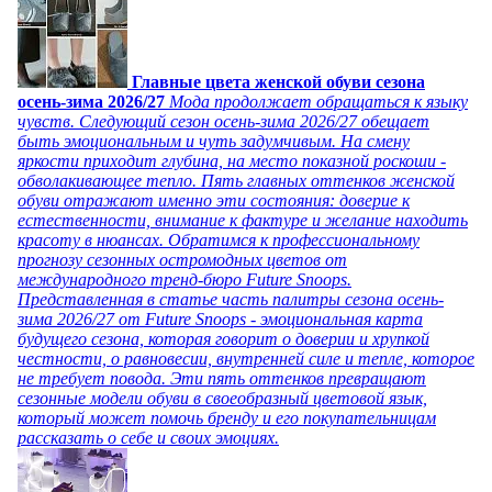
Главные цвета женской обуви сезона
осень-зима 2026/27
Мода продолжает обращаться к языку
чувств. Следующий сезон осень-зима 2026/27 обещает
быть эмоциональным и чуть задумчивым. На смену
яркости приходит глубина, на место показной роскоши -
обволакивающее тепло. Пять главных оттенков женской
обуви отражают именно эти состояния: доверие к
естественности, внимание к фактуре и желание находить
красоту в нюансах. Обратимся к профессиональному
прогнозу сезонных остромодных цветов от
международного тренд-бюро Future Snoops.
Представленная в статье часть палитры сезона осень-
зима 2026/27 от Future Snoops - эмоциональная карта
будущего сезона, которая говорит о доверии и хрупкой
честности, о равновесии, внутренней силе и тепле, которое
не требует повода. Эти пять оттенков превращают
сезонные модели обуви в своеобразный цветовой язык,
который может помочь бренду и его покупательницам
рассказать о себе и своих эмоциях.