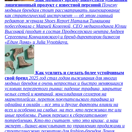
лицензионный продукт с известной персоной
Почему
модным брендам стоит рассматривать лицензирование
как стратегический инструмент — об этом главный
редактор журнала Shoes Report Наталья Тимашова
побеседовала с Марией Козеевой, СЕО медиахолдинга Юлии
Высоцкой (входит в состав Продюсерского центра Андрея
Сергеевича Кончаловского) и бренд-директором бизнесов
«Едим Дома» и Julia Vysotskaya.
Как усилить и сделать более устойчивым
свой бренд
2025 год стал годом выживания для многих
модных брендов в очень непростых и быстро меняющихся
условиях перегретого рынка: падение трафика, закрытие
целых сетей и компаний, консолидация селлеров на
маркетплейсах, переток покупательского трафика из
офлайна в онлайн – все эти и другие факторы влияли на
всех и особенно на слабых, на тех, кто переживал те или
иные проблемы. Рынок перешел к сберегательному
потреблению. Кто-то считает, что это кризис, а наш
эксперт - бизнес-консультант по управлению продажами и
стратегическому развитию для fashion-брендов Дания