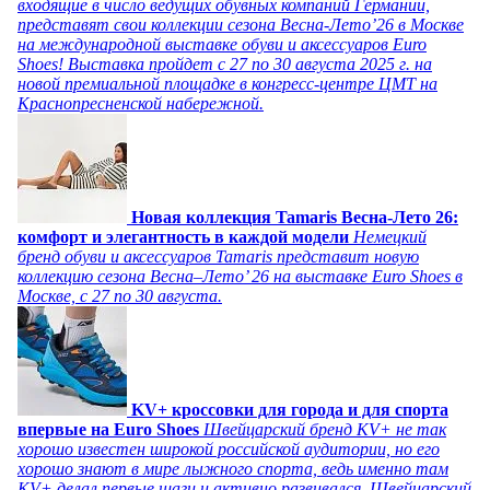
входящие в число ведущих обувных компаний Германии,
представят свои коллекции сезона Весна-Лето’26 в Москве
на международной выставке обуви и аксессуаров Euro
Shoes! Выставка пройдет c 27 по 30 августа 2025 г. на
новой премиальной площадке в конгресс-центре ЦМТ на
Краснопресненской набережной.
Новая коллекция Tamaris Весна-Лето 26:
комфорт и элегантность в каждой модели
Немецкий
бренд обуви и аксессуаров Tamaris представит новую
коллекцию сезона Весна–Лето’ 26 на выставке Euro Shoes в
Москве, с 27 по 30 августа.
KV+ кроссовки для города и для спорта
впервые на Euro Shoes
Швейцарский бренд KV+ не так
хорошо известен широкой российской аудитории, но его
хорошо знают в мире лыжного спорта, ведь именно там
KV+ делал первые шаги и активно развивался. Швейцарский