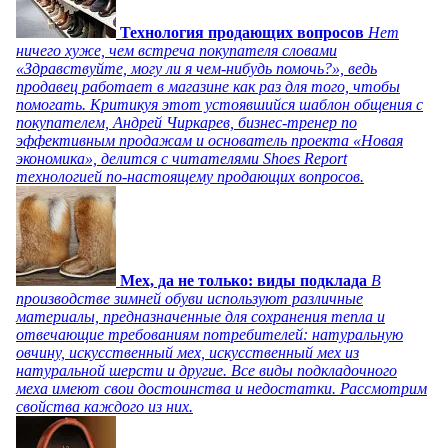
Технология продающих вопросов
Нет
ничего хуже, чем встреча покупателя словами
«Здравствуйте, могу ли я чем-нибудь помочь?», ведь
продавец работает в магазине как раз для того, чтобы
помогать. Критикуя этот устоявшийся шаблон общения с
покупателем, Андрей Чиркарев, бизнес-тренер по
эффективным продажам и основатель проекта «Новая
экономика», делится с читателями Shoes Report
технологией по-настоящему продающих вопросов.
Мех, да не только: виды подклада
В
производстве зимней обуви используют различные
материалы, предназначенные для сохранения тепла и
отвечающие требованиям потребителей: натуральную
овчину, искусственный мех, искусственный мех из
натуральной шерсти и другие. Все виды подкладочного
меха имеют свои достоинства и недостатки. Рассмотрим
свойства каждого из них.