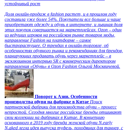
устойчивый рост
Доля онлайн-продаж в fashion растет, и в прошлом году
составила уже более 54%. Покупатели все больше и чаще
приобретают одежду и обувь в интернете, и львиная доля
этих покупок совершается на маркетплейсах. Ozon – один
из ведущих игроков на российском рынке товаров моды,
направление Fashion на платформе – самое
быстрорастущее. О трендах в онлайн-торговле, об
особенностях обувного рынка и рекомендациях для брендов,
планирующих продавать обувь через маркетплейс – в
эксклюзивном интервью SR с коммерческим директором
направления «Обувь» в Ozon Fashion Ольгой Москвичевой.
Поворот к Азии. Особенности
производства обуви на фабрике в Китае
Поиск
партнерской фабрики для производства обуви – процесс
непростой. Сегодня многие российские бренды отшивают
свои коллекции на фабриках в Китае. В концепцию
основанного в 2019 году бренда женской обуви N.early
N.aked легла идея выпуска туфель, походящих для танцев, с