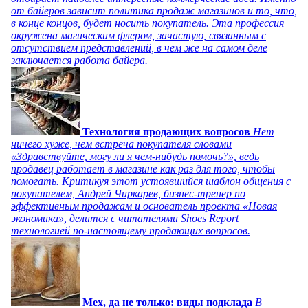
от байеров зависит политика продаж магазинов и то, что,
в конце концов, будет носить покупатель. Эта профессия
окружена магическим флером, зачастую, связанным с
отсутствием представлений, в чем же на самом деле
заключается работа байера.
Технология продающих вопросов
Нет
ничего хуже, чем встреча покупателя словами
«Здравствуйте, могу ли я чем-нибудь помочь?», ведь
продавец работает в магазине как раз для того, чтобы
помогать. Критикуя этот устоявшийся шаблон общения с
покупателем, Андрей Чиркарев, бизнес-тренер по
эффективным продажам и основатель проекта «Новая
экономика», делится с читателями Shoes Report
технологией по-настоящему продающих вопросов.
Мех, да не только: виды подклада
В