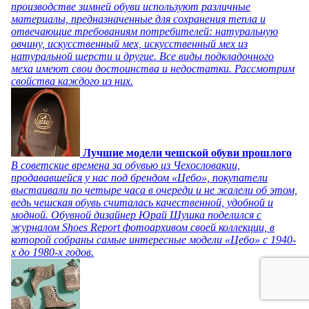
производстве зимней обуви используют различные
материалы, предназначенные для сохранения тепла и
отвечающие требованиям потребителей: натуральную
овчину, искусственный мех, искусственный мех из
натуральной шерсти и другие. Все виды подкладочного
меха имеют свои достоинства и недостатки. Рассмотрим
свойства каждого из них.
Лучшие модели чешской обуви прошлого
В советские времена за обувью из Чехословакии,
продававшейся у нас под брендом «Цебо», покупатели
выстаивали по четыре часа в очереди и не жалели об этом,
ведь чешская обувь считалась качественной, удобной и
модной. Обувной дизайнер Юрай Шушка поделился с
журналом Shoes Report фотоархивом своей коллекции, в
которой собраны самые интересные модели «Цебо» с 1940-
х до 1980-х годов.