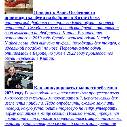
Поворот к Азии. Особенности
производства обуви на фабрике в Китае
Поиск
партнерской фабрики для производства обуви – процесс
непростой. Сегодня многие российские бренды отшивают
свои коллекции на фабриках в Китае. В концепцию
основанного в 2019 году бренда женской обуви N.early
N.aked легла идея выпуска туфель, походящих для танцев, с
идеальной посадкой по ноге. Первоначально обувь
отшивалась в Европе, но уже в 2022 году производство
обуви перенесли в Китай.
Как конкурировать с маркетплейсами в
2025 году
Бизнес обуви является сложным процессом из-за
множества смежных микростратегий, используемых для
извлечения прибыли. Надо определить, сколько закупить
товара, какую установить торговую наценку, утвердить
норму остатков в конце сезона. Помимо этого, требуется
составить план продаж и определиться с маркетинговыми
акциями, учитывающими сезонный спрос и конкурентное