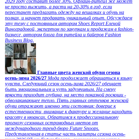
2029 году составит более 30%. Офлайн-ритейл же может
не просто выжить, а расти на 20-30% в год, если
перестанет предлагать одежду на вешалках и обувь на
полках, и начнет продавать уникальный опыт. Обсуждаем
эту тему с постоянным автором Shoes Report Еленой
Виноградовой, экспертом по закупкам и продажам в fashion-
бизнесе, автором блога для ритейла и байеров Fashion
Business Blog.
Главные цвета женской обуви сезона
осень-зима 2026/27
Мода продолжает обращаться к языку
чувств. Следующий сезон осень-зима 2026/27 обещает
быть эмоциональным и чуть задумчивым. На смену
яркости приходит глубина, на место показной роскоши -
обволакивающее тепло. Пять главных оттенков женской
обуви отражают именно эти состояния: доверие к
естественности, внимание к фактуре и желание находить
красоту в нюансах. Обратимся к профессиональному
прогнозу сезонных остромодных цветов от
международного тренд-бюро Future Snoops.
Представленная в статье часть палитры сезона осень-