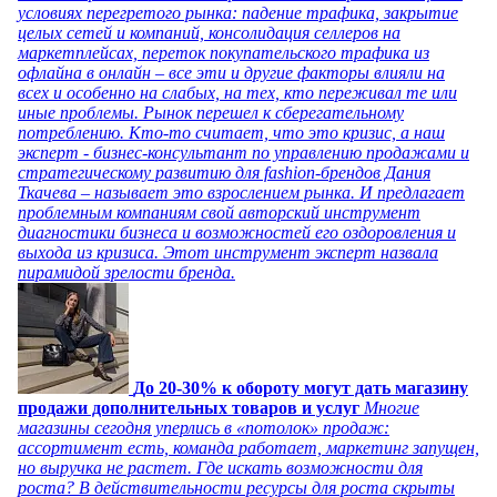
условиях перегретого рынка: падение трафика, закрытие
целых сетей и компаний, консолидация селлеров на
маркетплейсах, переток покупательского трафика из
офлайна в онлайн – все эти и другие факторы влияли на
всех и особенно на слабых, на тех, кто переживал те или
иные проблемы. Рынок перешел к сберегательному
потреблению. Кто-то считает, что это кризис, а наш
эксперт - бизнес-консультант по управлению продажами и
стратегическому развитию для fashion-брендов Дания
Ткачева – называет это взрослением рынка. И предлагает
проблемным компаниям свой авторский инструмент
диагностики бизнеса и возможностей его оздоровления и
выхода из кризиса. Этот инструмент эксперт назвала
пирамидой зрелости бренда.
До 20-30% к обороту могут дать магазину
продажи дополнительных товаров и услуг
Многие
магазины сегодня уперлись в «потолок» продаж:
ассортимент есть, команда работает, маркетинг запущен,
но выручка не растет. Где искать возможности для
роста? В действительности ресурсы для роста скрыты