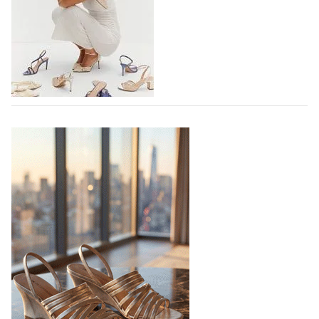
Бренд IDZI – это детская и подростковая обувь с
элементами ортопедии от белорусского
производителя (РУП «Белорусский протезно-
ортопедический восстановительный…
04.08.2026
446
TAMARIS SS27: 60 ЛЕТ УВЕРЕННОСТИ В
КАЖДОМ ШАГЕ
В 2027 году бренд TAMARIS отмечает 60-летний
юбилей. Шесть десятилетий доверия миллионов
покупателей, постоянного развития и понимания,
какой будет современная женщина завтра.
Юбилейная коллекция Весна–Лето 2027 открывает
не просто новый сезон, а…
04.08.2026
542