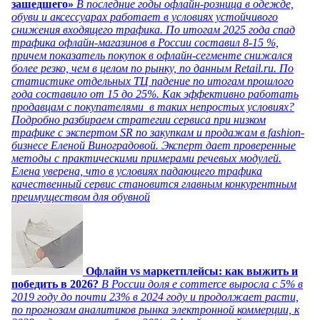
зашедшего»
В последние годы офлайн-розница в одежде,
обуви и аксессуарах работает в условиях устойчивого
снижения входящего трафика. По итогам 2025 года спад
трафика офлайн-магазинов в России составил 8-15 %,
причем показатель покупок в офлайн-сегменте снижался
более резко, чем в целом по рынку, по данным Retail.ru. По
статистике отдельных ТЦ падение по итогам прошлого
года составило от 15 до 25%. Как эффективно работать
продавцам с покупателями в таких непростых условиях?
Подробно разбираем стратегии сервиса при низком
трафике с экспертом SR по закупкам и продажам в fashion-
бизнесе Еленой Виноградовой. Эксперт дает проверенные
методы с практическими примерами речевых модулей.
Елена уверена, что в условиях падающего трафика
качественный сервис становится главным конкурентным
преимуществом для обувной
Офлайн vs маркетплейсы: как выжить и
победить в 2026?
В России доля e commerce выросла с 5% в
2019 году до почти 23% в 2024 году и продолжает расти,
по прогнозам аналитиков рынка электронной коммерции, к