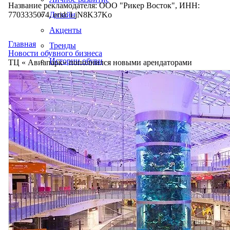
Название рекламодателя: ООО "Рикер Восток", ИНН:
7703335074, erid: LjN8K37Ko
Дизайн
Акценты
Главная
Тренды
Новости обувного бизнеса
Истории обуви
ТЦ « Авиапарк» пополнился новыми арендаторами
Производство