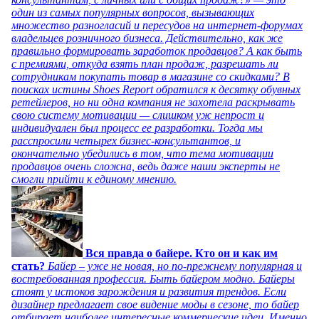
один из самых популярных вопросов, вызывающих
множество разногласий и пересудов на интернет-форумах
владельцев розничного бизнеса. Действительно, как же
правильно формировать заработок продавцов? А как быть
с премиями, откуда взять план продаж, разрешать ли
сотрудникам покупать товар в магазине со скидками? В
поисках истины Shoes Report обратился к десятку обувных
ретейлеров, но ни одна компания не захотела раскрывать
свою систему мотивации — слишком уж непрост и
индивидуален был процесс ее разработки. Тогда мы
расспросили четырех бизнес-консультантов, и
окончательно убедились в том, что тема мотивации
продавцов очень сложна, ведь даже наши эксперты не
смогли прийти к единому мнению.
Вся правда о байере. Кто он и как им
стать?
Байер – уже не новая, но по-прежнему популярная и
востребованная профессия. Быть байером модно. Байеры
стоят у истоков зарождения и развития трендов. Если
дизайнер предлагает свое видение моды в сезоне, то байер
отбирает наиболее интересные коммерческие идеи. Именно