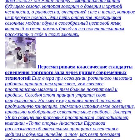
зима 2026/27 от Future Snoops - эмоциональная карта
будущего сезона, которая говорит о доверии и хрупкой
честности, о равновесии, внутренней силе и тепле, которое
не требует повода. Эти пять оттенков превращают
сезонные модели обуви в своеобразный цветовой язык,
который может помочь бренду и его покупательницам
рассказать о себе и своих эмоциях.
Пересматриваем классические стандарты
освещения торгового зала через призму современных
технологий
Еще вчера при освещении розничного магазина
работал принцип: чем ярче свет, чем светлее
пространство магазина, тем больше покупателей и
продаж. Сегодня этот принцип утратил свою
актуальность. На смену ему пришел тренд на хорошо
продуманную концепцию, грамотно используемое освещение,
правильно подобранные осветительные приборы. Эксперт
SR по освещению торговых пространств, светодизайнер
компании «Точка опоры» Анастасия Ефремова
рассказывает об актуальных принципах освещения в
модном и обувном ритейле, о том, как свет помогает
работать с товаром, пространством и эмоциями