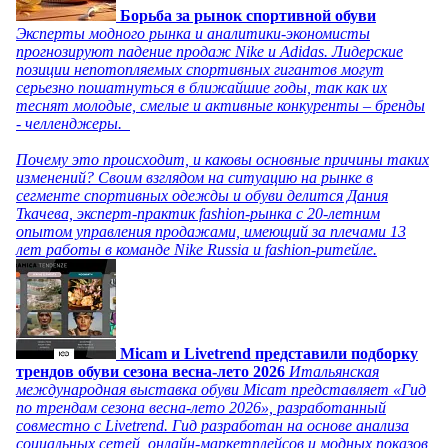
Борьба за рынок спортивной обуви
Эксперты модного рынка и аналитики-экономисты
прогнозируют падение продаж Nike и Adidas. Лидерские
позиции непотопляемых спортивных гигантов могут
серьезно пошатнуться в ближайшие годы, так как их
теснят молодые, смелые и активные конкуренты – бренды
- челленджеры.
Почему это происходит, и каковы основные причины таких
изменений? Своим взглядом на ситуацию на рынке в
сегменте спортивных одежды и обуви делится Дания
Ткачева, эксперт-практик fashion-рынка с 20-летним
опытом управления продажами, имеющий за плечами 13
лет работы в команде Nike Russia и fashion-ритейле.
Micam и Livetrend представили подборку
трендов обуви сезона весна-лето 2026
Итальянская
международная выставка обуви Micam представляет «Гид
по трендам сезона весна-лето 2026», разработанный
совместно с Livetrend. Гид разработан на основе анализа
социальных сетей, онлайн-маркетплейсов и модных показов,