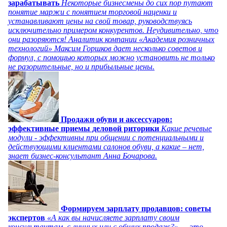
зарабатывать
Некоторые бизнесмены до сих пор путают
понятие маржи с понятием торговой наценки и
устанавливают цены на свой товар, руководствуясь
исключительно примером конкурентов. Неудивительно, что
они разоряются! Аналитик компании «Академия розничных
технологий» Максим Горшков дает несколько советов и
формул, с помощью которых можно установить не только
не разорительные, но и прибыльные цены.
Продажи обуви и аксессуаров:
эффективные приемы деловой риторики
Какие речевые
модули - эффективны при общении с потенциальными и
действующими клиентами салонов обуви, а какие – нет,
знает бизнес-консультант Анна Бочарова.
Формируем зарплату продавцов: советы
экспертов
«А как вы начисляете зарплату своим
консультантам, с личных или с общих продаж?» — это