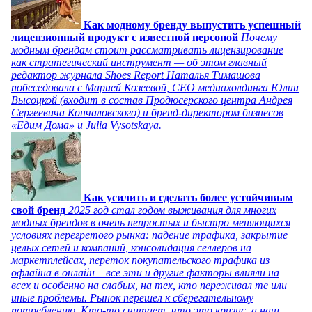
Как модному бренду выпустить успешный
лицензионный продукт с известной персоной
Почему
модным брендам стоит рассматривать лицензирование
как стратегический инструмент — об этом главный
редактор журнала Shoes Report Наталья Тимашова
побеседовала с Марией Козеевой, СЕО медиахолдинга Юлии
Высоцкой (входит в состав Продюсерского центра Андрея
Сергеевича Кончаловского) и бренд-директором бизнесов
«Едим Дома» и Julia Vysotskaya.
Как усилить и сделать более устойчивым
свой бренд
2025 год стал годом выживания для многих
модных брендов в очень непростых и быстро меняющихся
условиях перегретого рынка: падение трафика, закрытие
целых сетей и компаний, консолидация селлеров на
маркетплейсах, переток покупательского трафика из
офлайна в онлайн – все эти и другие факторы влияли на
всех и особенно на слабых, на тех, кто переживал те или
иные проблемы. Рынок перешел к сберегательному
потреблению. Кто-то считает, что это кризис, а наш