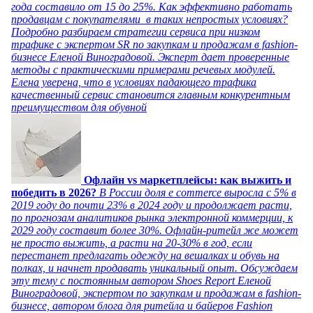
года составило от 15 до 25%. Как эффективно работать
продавцам с покупателями в таких непростых условиях?
Подробно разбираем стратегии сервиса при низком
трафике с экспертом SR по закупкам и продажам в fashion-
бизнесе Еленой Виноградовой. Эксперт дает проверенные
методы с практическими примерами речевых модулей.
Елена уверена, что в условиях падающего трафика
качественный сервис становится главным конкурентным
преимуществом для обувной
Офлайн vs маркетплейсы: как выжить и
победить в 2026?
В России доля e commerce выросла с 5% в
2019 году до почти 23% в 2024 году и продолжает расти,
по прогнозам аналитиков рынка электронной коммерции, к
2029 году составит более 30%. Офлайн-ритейл же может
не просто выжить, а расти на 20-30% в год, если
перестанет предлагать одежду на вешалках и обувь на
полках, и начнет продавать уникальный опыт. Обсуждаем
эту тему с постоянным автором Shoes Report Еленой
Виноградовой, экспертом по закупкам и продажам в fashion-
бизнесе, автором блога для ритейла и байеров Fashion