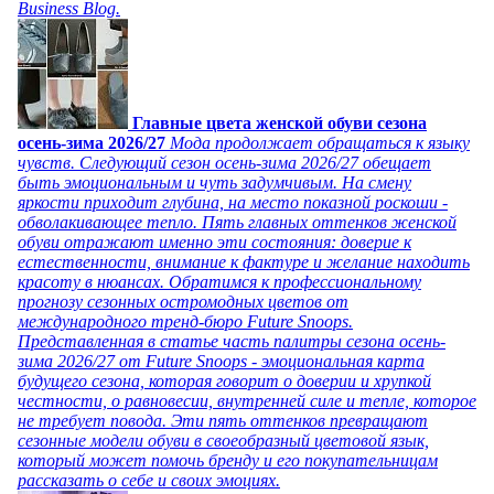
Business Blog.
Главные цвета женской обуви сезона
осень-зима 2026/27
Мода продолжает обращаться к языку
чувств. Следующий сезон осень-зима 2026/27 обещает
быть эмоциональным и чуть задумчивым. На смену
яркости приходит глубина, на место показной роскоши -
обволакивающее тепло. Пять главных оттенков женской
обуви отражают именно эти состояния: доверие к
естественности, внимание к фактуре и желание находить
красоту в нюансах. Обратимся к профессиональному
прогнозу сезонных остромодных цветов от
международного тренд-бюро Future Snoops.
Представленная в статье часть палитры сезона осень-
зима 2026/27 от Future Snoops - эмоциональная карта
будущего сезона, которая говорит о доверии и хрупкой
честности, о равновесии, внутренней силе и тепле, которое
не требует повода. Эти пять оттенков превращают
сезонные модели обуви в своеобразный цветовой язык,
который может помочь бренду и его покупательницам
рассказать о себе и своих эмоциях.