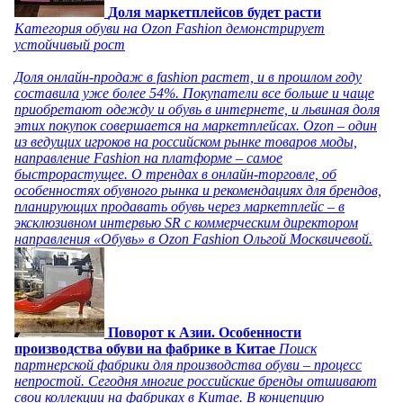
Доля маркетплейсов будет расти
Категория обуви на Ozon Fashion демонстрирует
устойчивый рост
Доля онлайн-продаж в fashion растет, и в прошлом году
составила уже более 54%. Покупатели все больше и чаще
приобретают одежду и обувь в интернете, и львиная доля
этих покупок совершается на маркетплейсах. Ozon – один
из ведущих игроков на российском рынке товаров моды,
направление Fashion на платформе – самое
быстрорастущее. О трендах в онлайн-торговле, об
особенностях обувного рынка и рекомендациях для брендов,
планирующих продавать обувь через маркетплейс – в
эксклюзивном интервью SR с коммерческим директором
направления «Обувь» в Ozon Fashion Ольгой Москвичевой.
Поворот к Азии. Особенности
производства обуви на фабрике в Китае
Поиск
партнерской фабрики для производства обуви – процесс
непростой. Сегодня многие российские бренды отшивают
свои коллекции на фабриках в Китае. В концепцию