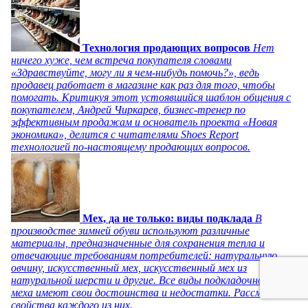
Технология продающих вопросов
Нет
ничего хуже, чем встреча покупателя словами
«Здравствуйте, могу ли я чем-нибудь помочь?», ведь
продавец работает в магазине как раз для того, чтобы
помогать. Критикуя этот устоявшийся шаблон общения с
покупателем, Андрей Чиркарев, бизнес-тренер по
эффективным продажам и основатель проекта «Новая
экономика», делится с читателями Shoes Report
технологией по-настоящему продающих вопросов.
Мех, да не только: виды подклада
В
производстве зимней обуви используют различные
материалы, предназначенные для сохранения тепла и
отвечающие требованиям потребителей: натуральную
овчину, искусственный мех, искусственный мех из
натуральной шерсти и другие. Все виды подкладочного
меха имеют свои достоинства и недостатки. Рассмотрим
свойства каждого из них.