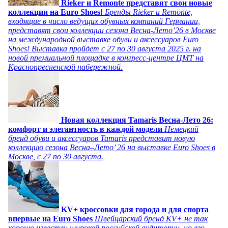
Rieker и Remonte представят свои новые
коллекции на Euro Shoes!
Бренды Rieker и Remonte,
входящие в число ведущих обувных компаний Германии,
представят свои коллекции сезона Весна-Лето’26 в Москве
на международной выставке обуви и аксессуаров Euro
Shoes! Выставка пройдет c 27 по 30 августа 2025 г. на
новой премиальной площадке в конгресс-центре ЦМТ на
Краснопресненской набережной.
Новая коллекция Tamaris Весна-Лето 26:
комфорт и элегантность в каждой модели
Немецкий
бренд обуви и аксессуаров Tamaris представит новую
коллекцию сезона Весна–Лето’ 26 на выставке Euro Shoes в
Москве, с 27 по 30 августа.
KV+ кроссовки для города и для спорта
впервые на Euro Shoes
Швейцарский бренд KV+ не так
хорошо известен широкой российской аудитории, но его