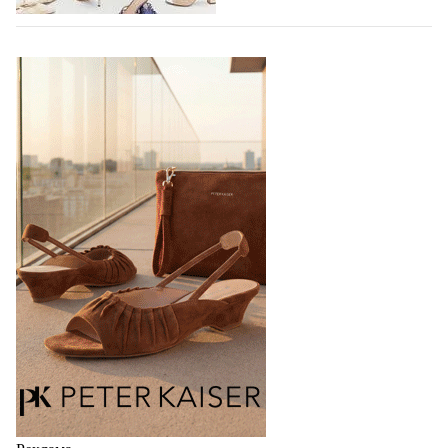
TAMARIS SS27: 60 ЛЕТ УВЕРЕННОСТИ В
КАЖДОМ ШАГЕ
В 2027 году бренд TAMARIS отмечает 60-летний
юбилей. Шесть десятилетий доверия миллионов
покупателей, постоянного развития и понимания,
какой будет современная женщина завтра.
Юбилейная коллекция Весна–Лето 2027 открывает
не просто новый сезон, а…
04.08.2026
525