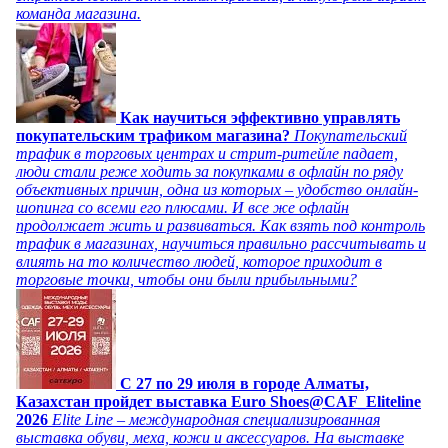
команда магазина.
Как научиться эффективно управлять
покупательским трафиком магазина?
Покупательский
трафик в торговых центрах и стрит-ритейле падает,
люди стали реже ходить за покупками в офлайн по ряду
объективных причин, одна из которых – удобство онлайн-
шопинга со всеми его плюсами. И все же офлайн
продолжает жить и развиваться. Как взять под контроль
трафик в магазинах, научиться правильно рассчитывать и
влиять на то количество людей, которое приходит в
торговые точки, чтобы они были прибыльными?
C 27 по 29 июля в городе Алматы,
Казахстан пройдет выставка Euro Shoes@CAF_Eliteline
2026
Elite Line – международная специализированная
выставка обуви, меха, кожи и аксессуаров. На выставке