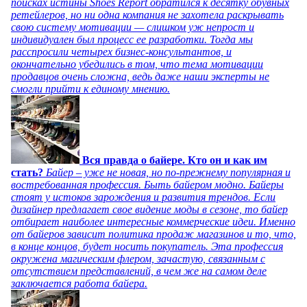
поисках истины Shoes Report обратился к десятку обувных
ретейлеров, но ни одна компания не захотела раскрывать
свою систему мотивации — слишком уж непрост и
индивидуален был процесс ее разработки. Тогда мы
расспросили четырех бизнес-консультантов, и
окончательно убедились в том, что тема мотивации
продавцов очень сложна, ведь даже наши эксперты не
смогли прийти к единому мнению.
Вся правда о байере. Кто он и как им
стать?
Байер – уже не новая, но по-прежнему популярная и
востребованная профессия. Быть байером модно. Байеры
стоят у истоков зарождения и развития трендов. Если
дизайнер предлагает свое видение моды в сезоне, то байер
отбирает наиболее интересные коммерческие идеи. Именно
от байеров зависит политика продаж магазинов и то, что,
в конце концов, будет носить покупатель. Эта профессия
окружена магическим флером, зачастую, связанным с
отсутствием представлений, в чем же на самом деле
заключается работа байера.