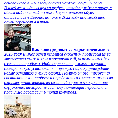
основанного в 2019 году бренда женской обуви N.early
N.aked легла идея выпуска туфель, походящих для танцев, с
идеальной посадкой по ноге. Первоначально обувь
отшивалась в Европе, но уже в 2022 году производство
обуви перенесли в Китай.
Как конкурировать с маркетплейсами в
2025 году
Бизнес обуви является сложным процессом из-за
множества смежных микростратегий, используемых для
извлечения прибыли. Надо определить, сколько закупить
товара, какую установить торговую наценку, утвердить
норму остатков в конце сезона. Помимо этого, требуется
составить план продаж и определиться с маркетинговыми
акциями, учитывающими сезонный спрос и конкурентное
окружение, настроить систему мотивации персонала и
правильно расставить точки контроля.