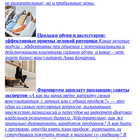
не разорительные, но и прибыльные цены.
Продажи обуви и аксессуаров:
эффективные приемы деловой риторики
Какие речевые
модули - эффективны при общении с потенциальными и
действующими клиентами салонов обуви, а какие – нет,
знает бизнес-консультант Анна Бочарова.
Формируем зарплату продавцов: советы
экспертов
«А как вы начисляете зарплату своим
консультантам, с личных или с общих продаж?» — это
один из самых популярных вопросов, вызывающих
множество разногласий и пересудов на интернет-форумах
владельцев розничного бизнеса. Действительно, как же
правильно формировать заработок продавцов? А как быть
с премиями, откуда взять план продаж, разрешать ли
сотрудникам покупать товар в магазине со скидками? В