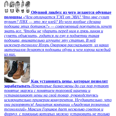
Обувной ликбез: из чего делаются обувные
подошвы
«Чем отличается ТЭП от ЭВА? Что мне сулит
тунит? ПВХ — это же клей? Из чего вообще сделана
подошва этих ботинок?» — современный покупатель хочет
знать все. Чтобы не ударить перед ним в грязь лицом и
суметь объяснить, годится ли ему в подметки такая
подошва, внимательно изучите эту статью. В ней
инженер-технолог Игорь Окороков рассказывает, из каких
материалов делаются подошвы обуви и чем хорош каждый
из них.
Как установить цены, которые позволят
зарабатывать
Некоторые бизнесмены до сих пор путают
понятие маржи с понятием торговой наценки и
устанавливают цены на свой товар, руководствуясь
исключительно примером конкурентов. Неудивительно, что
они разоряются! Аналитик компании «Академия розничных
технологий» Максим Горшков дает несколько советов и
формул, с помощью которых можно установить не только