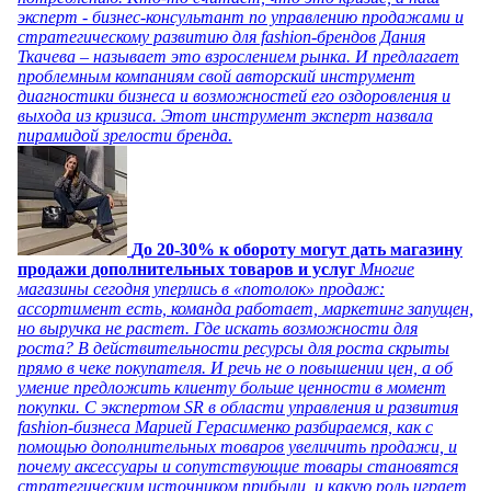
эксперт - бизнес-консультант по управлению продажами и
стратегическому развитию для fashion-брендов Дания
Ткачева – называет это взрослением рынка. И предлагает
проблемным компаниям свой авторский инструмент
диагностики бизнеса и возможностей его оздоровления и
выхода из кризиса. Этот инструмент эксперт назвала
пирамидой зрелости бренда.
До 20-30% к обороту могут дать магазину
продажи дополнительных товаров и услуг
Многие
магазины сегодня уперлись в «потолок» продаж:
ассортимент есть, команда работает, маркетинг запущен,
но выручка не растет. Где искать возможности для
роста? В действительности ресурсы для роста скрыты
прямо в чеке покупателя. И речь не о повышении цен, а об
умение предложить клиенту больше ценности в момент
покупки. С экспертом SR в области управления и развития
fashion-бизнеса Марией Герасименко разбираемся, как с
помощью дополнительных товаров увеличить продажи, и
почему аксессуары и сопутствующие товары становятся
стратегическим источником прибыли, и какую роль играет