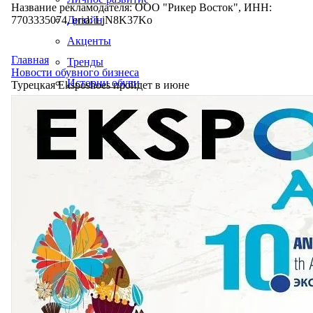
Название рекламодателя: ООО "Рикер Восток", ИНН:
7703335074, erid: LjN8K37Ko
Дизайн
Акценты
Главная
Тренды
Новости обувного бизнеса
Истории обуви
Турецкая Eksposhoes пройдет в июне
Производство