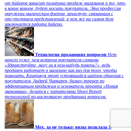
от байеров зависит политика продаж магазинов и то, что,
в конце концов, будет носить покупатель. Эта профессия
окружена магическим флером, зачастую, связанным с
отсутствием представлений, в чем же на самом деле
заключается работа байера.
Технология продающих вопросов
Нет
ничего хуже, чем встреча покупателя словами
«Здравствуйте, могу ли я чем-нибудь помочь?», ведь
продавец работает в магазине как раз для того, чтобы
помогать. Критикуя этот устоявшийся шаблон общения с
покупателем, Андрей Чиркарев, бизнес-тренер по
эффективным продажам и основатель проекта «Новая
экономика», делится с читателями Shoes Report
технологией по-настоящему продающих вопросов.
Мех, да не только: виды подклада
В