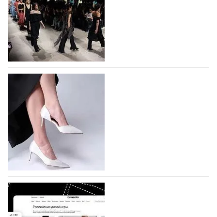
На участие в Московской неделе моды
подано 1047 заявок
На участие в седьмой Московской неделе моды,
которая пройдет в российской столице с 26 сентября
по 1 октября, уже подано 1047 заявок. Примерно
половину из них (494) прислали дизайнеры,
коллекции которых не были представлены в…
07.08.2026
577
BALLINA представит свои новинки на Euro
Shoes