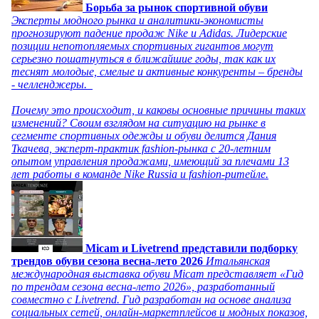
Борьба за рынок спортивной обуви
Эксперты модного рынка и аналитики-экономисты
прогнозируют падение продаж Nike и Adidas. Лидерские
позиции непотопляемых спортивных гигантов могут
серьезно пошатнуться в ближайшие годы, так как их
теснят молодые, смелые и активные конкуренты – бренды
- челленджеры.
Почему это происходит, и каковы основные причины таких
изменений? Своим взглядом на ситуацию на рынке в
сегменте спортивных одежды и обуви делится Дания
Ткачева, эксперт-практик fashion-рынка с 20-летним
опытом управления продажами, имеющий за плечами 13
лет работы в команде Nike Russia и fashion-ритейле.
Micam и Livetrend представили подборку
трендов обуви сезона весна-лето 2026
Итальянская
международная выставка обуви Micam представляет «Гид
по трендам сезона весна-лето 2026», разработанный
совместно с Livetrend. Гид разработан на основе анализа
социальных сетей, онлайн-маркетплейсов и модных показов,