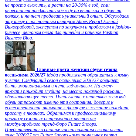
не просто выжить, а расти на 20-30% в год, если
перестанет предлагать одежду на вешалках и обувь на
полках, и начнет продавать уникальный опыт. Обсуждаем
эту тему с постоянным автором Shoes Report Еленой
Виноградовой, экспертом по закупкам и продажам в fashion-
бизнесе, автором блога для ритейла и байеров Fashion
Business Blog.
Главные цвета женской обуви сезона
осень-зима 2026/27
Мода продолжает обращаться к языку
чувств. Следующий сезон осень-зима 2026/27 обещает
быть эмоциональным и чуть задумчивым. На смену
яркости приходит глубина, на место показной роскоши -
обволакивающее тепло. Пять главных оттенков женской
обуви отражают именно эти состояния: доверие к
естественности, внимание к фактуре и желание находить
красоту в нюансах. Обратимся к профессиональному
прогнозу сезонных остромодных цветов от
международного тренд-бюро Future Snoops.
Представленная в статье часть палитры сезона осень-
зима 2026/27 от Future Snoops - эмоциональная карта