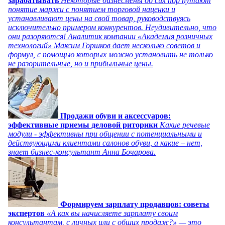
зарабатывать
Некоторые бизнесмены до сих пор путают
понятие маржи с понятием торговой наценки и
устанавливают цены на свой товар, руководствуясь
исключительно примером конкурентов. Неудивительно, что
они разоряются! Аналитик компании «Академия розничных
технологий» Максим Горшков дает несколько советов и
формул, с помощью которых можно установить не только
не разорительные, но и прибыльные цены.
Продажи обуви и аксессуаров:
эффективные приемы деловой риторики
Какие речевые
модули - эффективны при общении с потенциальными и
действующими клиентами салонов обуви, а какие – нет,
знает бизнес-консультант Анна Бочарова.
Формируем зарплату продавцов: советы
экспертов
«А как вы начисляете зарплату своим
консультантам, с личных или с общих продаж?» — это