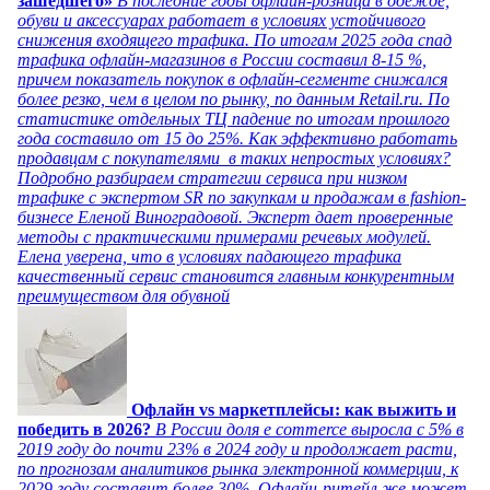
зашедшего»
В последние годы офлайн-розница в одежде,
обуви и аксессуарах работает в условиях устойчивого
снижения входящего трафика. По итогам 2025 года спад
трафика офлайн-магазинов в России составил 8-15 %,
причем показатель покупок в офлайн-сегменте снижался
более резко, чем в целом по рынку, по данным Retail.ru. По
статистике отдельных ТЦ падение по итогам прошлого
года составило от 15 до 25%. Как эффективно работать
продавцам с покупателями в таких непростых условиях?
Подробно разбираем стратегии сервиса при низком
трафике с экспертом SR по закупкам и продажам в fashion-
бизнесе Еленой Виноградовой. Эксперт дает проверенные
методы с практическими примерами речевых модулей.
Елена уверена, что в условиях падающего трафика
качественный сервис становится главным конкурентным
преимуществом для обувной
Офлайн vs маркетплейсы: как выжить и
победить в 2026?
В России доля e commerce выросла с 5% в
2019 году до почти 23% в 2024 году и продолжает расти,
по прогнозам аналитиков рынка электронной коммерции, к
2029 году составит более 30%. Офлайн-ритейл же может