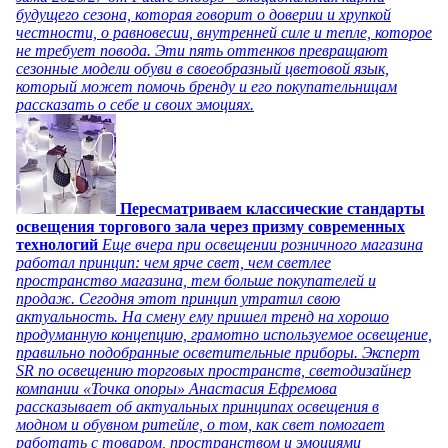
будущего сезона, которая говорит о доверии и хрупкой
честности, о равновесии, внутренней силе и тепле, которое
не требует повода. Эти пять оттенков превращают
сезонные модели обуви в своеобразный цветовой язык,
который может помочь бренду и его покупательницам
рассказать о себе и своих эмоциях.
Пересматриваем классические стандарты
освещения торгового зала через призму современных
технологий
Еще вчера при освещении розничного магазина
работал принцип: чем ярче свет, чем светлее
пространство магазина, тем больше покупателей и
продаж. Сегодня этот принцип утратил свою
актуальность. На смену ему пришел тренд на хорошо
продуманную концепцию, грамотно используемое освещение,
правильно подобранные осветительные приборы. Эксперт
SR по освещению торговых пространств, светодизайнер
компании «Точка опоры» Анастасия Ефремова
рассказывает об актуальных принципах освещения в
модном и обувном ритейле, о том, как свет помогает
работать с товаром, пространством и эмоциями