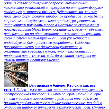
один из самых популярных вопросов, вызывающих
множество разногласий и пересудов на интернет-форумах
владельцев розничного бизнеса. Действительно, как же
правильно формировать заработок продавцов? А как быть
с премиями, откуда взять план продаж, разрешать ли
сотрудникам покупать товар в магазине со скидками? В
поисках истины Shoes Report обратился к десятку обувных
ретейлеров, но ни одна компания не захотела раскрывать
свою систему мотивации — слишком уж непрост и
индивидуален был процесс ее разработки. Тогда мы
расспросили четырех бизнес-консультантов, и
окончательно убедились в том, что тема мотивации
продавцов очень сложна, ведь даже наши эксперты не
смогли прийти к единому мнению.
Вся правда о байере. Кто он и как им
стать?
Байер – уже не новая, но по-прежнему популярная и
востребованная профессия. Быть байером модно. Байеры
стоят у истоков зарождения и развития трендов. Если
дизайнер предлагает свое видение моды в сезоне, то байер
отбирает наиболее интересные коммерческие идеи. Именно