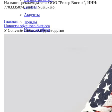
Название рекламодателя: ООО "Рикер Восток", ИНН:
7703335074, erid: LjN8K37Ko
Дизайн
Акценты
Главная
Тренды
Новости обувного бизнеса
Истории обуви
У Converse сменилось руководство
Производство