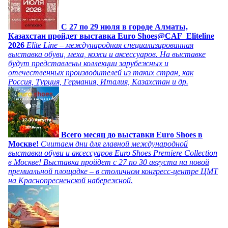
C 27 по 29 июля в городе Алматы,
Казахстан пройдет выставка Euro Shoes@CAF_Eliteline
2026
Elite Line – международная специализированная
выставка обуви, меха, кожи и аксессуаров. На выставке
будут представлены коллекции зарубежных и
отечественных производителей из таких стран, как
Россия, Турция, Германия, Италия, Казахстан и др.
Всего месяц до выставки Euro Shoes в
Москве!
Считаем дни для главной международной
выставки обуви и аксессуаров Euro Shoes Premiere Collection
в Москве! Выставка пройдет с 27 по 30 августа на новой
премиальной площадке – в столичном конгресс-центре ЦМТ
на Краснопресненской набережной.