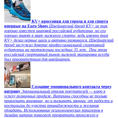
KV+ кроссовки для города и для спорта
впервые на Euro Shoes
Швейцарский бренд KV+ не так
хорошо известен широкой российской аудитории, но его
хорошо знают в мире лыжного спорта, ведь именно там
KV+ делал первые шаги и активно развивался. Швейцарский
бренд заслужил доверие профессиональной спортивной
аудитории на протяжении последних 35 лет. При этом
российский спортивный рынок лыжной экипировки всегда
был приоритетным для швейцарцев.
Создание эмоционального контакта через
витрину
Эмоциональный отклик покупателей — ключ к
успеху розничных продаж. Витрины способны не только
привлекать внимание, но и вызывать эмоции: от радости и
ностальгии до чувства принадлежности и желания
обладать. Использование психологических триггеров в
дизайне витрин помогает превратить прохожего в