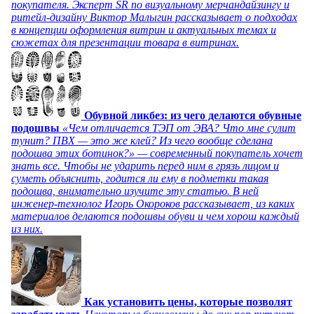
покупателя. Эксперт SR по визуальному мерчандайзингу и
ритейл-дизайну Виктор Малыгин рассказывает о подходах
в концепции оформления витрин и актуальных темах и
сюжетах для презентации товара в витринах.
Обувной ликбез: из чего делаются обувные
подошвы
«Чем отличается ТЭП от ЭВА? Что мне сулит
тунит? ПВХ — это же клей? Из чего вообще сделана
подошва этих ботинок?» — современный покупатель хочет
знать все. Чтобы не ударить перед ним в грязь лицом и
суметь объяснить, годится ли ему в подметки такая
подошва, внимательно изучите эту статью. В ней
инженер-технолог Игорь Окороков рассказывает, из каких
материалов делаются подошвы обуви и чем хорош каждый
из них.
Как установить цены, которые позволят