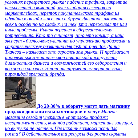
условиях перегретого рынка: падение трафика, закрытие
целых сетей и компаний, консолидация селлеров на
маркетплейсах, переток покупательского трафика из
офлайна в онлайн – все эти и другие факторы влияли на
всех и особенно на слабых, на тех, кто переживал те или
иные проблемы. Рынок перешел к сберегательному
потреблению. Кто-то считает, что это кризис, а наш
эксперт - бизнес-консультант по управлению продажами и
стратегическому развитию для fashion-брендов Дания
Ткачева – называет это взрослением рынка. И предлагает
проблемным компаниям свой авторский инструмент
диагностики бизнеса и возможностей его оздоровления и
выхода из кризиса. Этот инструмент эксперт назвала
пирамидой зрелости бренда.
До 20-30% к обороту могут дать магазину
продажи дополнительных товаров и услуг
Многие
магазины сегодня уперлись в «потолок» продаж:
ассортимент есть, команда работает, маркетинг запущен,
но выручка не растет. Где искать возможности для
роста? В действительности ресурсы для роста скрыты