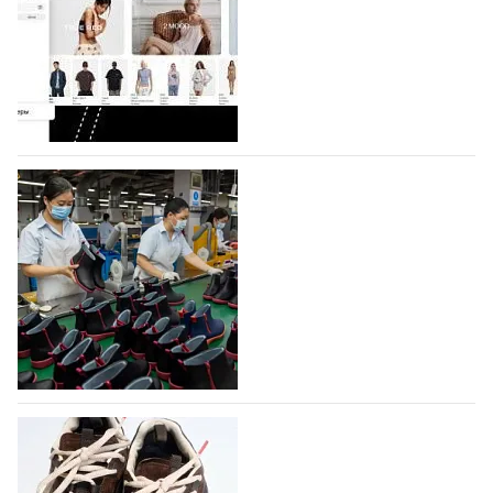
Компания BALLINA Guangzhou Lihuang Footwear
Co., Ltd., основанная в 2011 году и расположенная в
Гуанчжоу, столице моды Китая, является
профессиональной обувной компанией,
объединяющей разработку, производство и…
07.08.2026
432
На платформе Lamoda - новый раздел и
условия продвижения локальных
дизайнерских марок
Российский маркетплейс Lamoda решил обновить
раздел для продажи продукции локальных
дизайнерских марок одежды, обуви и аксессуаров.
Бренды также получат маркетинговую…
06.08.2026
589
Объем мирового производства обуви в
2025 году практически не увеличился