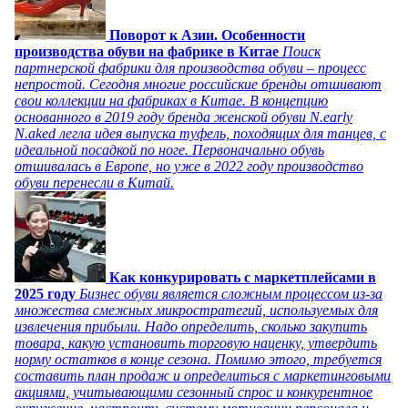
Поворот к Азии. Особенности
производства обуви на фабрике в Китае
Поиск
партнерской фабрики для производства обуви – процесс
непростой. Сегодня многие российские бренды отшивают
свои коллекции на фабриках в Китае. В концепцию
основанного в 2019 году бренда женской обуви N.early
N.aked легла идея выпуска туфель, походящих для танцев, с
идеальной посадкой по ноге. Первоначально обувь
отшивалась в Европе, но уже в 2022 году производство
обуви перенесли в Китай.
Как конкурировать с маркетплейсами в
2025 году
Бизнес обуви является сложным процессом из-за
множества смежных микростратегий, используемых для
извлечения прибыли. Надо определить, сколько закупить
товара, какую установить торговую наценку, утвердить
норму остатков в конце сезона. Помимо этого, требуется
составить план продаж и определиться с маркетинговыми
акциями, учитывающими сезонный спрос и конкурентное