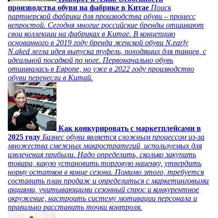
производства обуви на фабрике в Китае
Поиск
партнерской фабрики для производства обуви – процесс
непростой. Сегодня многие российские бренды отшивают
свои коллекции на фабриках в Китае. В концепцию
основанного в 2019 году бренда женской обуви N.early
N.aked легла идея выпуска туфель, походящих для танцев, с
идеальной посадкой по ноге. Первоначально обувь
отшивалась в Европе, но уже в 2022 году производство
обуви перенесли в Китай.
Как конкурировать с маркетплейсами в
2025 году
Бизнес обуви является сложным процессом из-за
множества смежных микростратегий, используемых для
извлечения прибыли. Надо определить, сколько закупить
товара, какую установить торговую наценку, утвердить
норму остатков в конце сезона. Помимо этого, требуется
составить план продаж и определиться с маркетинговыми
акциями, учитывающими сезонный спрос и конкурентное
окружение, настроить систему мотивации персонала и
правильно расставить точки контроля.