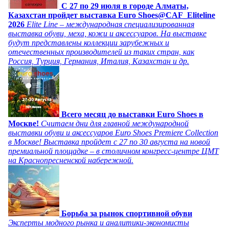
C 27 по 29 июля в городе Алматы,
Казахстан пройдет выставка Euro Shoes@CAF_Eliteline
2026
Elite Line – международная специализированная
выставка обуви, меха, кожи и аксессуаров. На выставке
будут представлены коллекции зарубежных и
отечественных производителей из таких стран, как
Россия, Турция, Германия, Италия, Казахстан и др.
Всего месяц до выставки Euro Shoes в
Москве!
Считаем дни для главной международной
выставки обуви и аксессуаров Euro Shoes Premiere Collection
в Москве! Выставка пройдет с 27 по 30 августа на новой
премиальной площадке – в столичном конгресс-центре ЦМТ
на Краснопресненской набережной.
Борьба за рынок спортивной обуви
Эксперты модного рынка и аналитики-экономисты