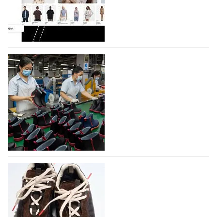
На платформе Lamoda - новый раздел и
условия продвижения локальных
дизайнерских марок
Российский маркетплейс Lamoda решил обновить
раздел для продажи продукции локальных
дизайнерских марок одежды, обуви и аксессуаров.
Бренды также получат маркетинговую…
06.08.2026
258
Объем мирового производства обуви в
2025 году практически не увеличился
В 2025 году мировое производство обуви
практически не изменилось, зафиксировав