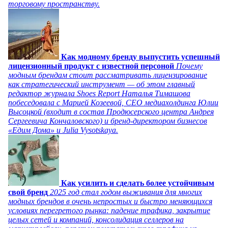
торговому пространству.
Как модному бренду выпустить успешный
лицензионный продукт с известной персоной
Почему
модным брендам стоит рассматривать лицензирование
как стратегический инструмент — об этом главный
редактор журнала Shoes Report Наталья Тимашова
побеседовала с Марией Козеевой, СЕО медиахолдинга Юлии
Высоцкой (входит в состав Продюсерского центра Андрея
Сергеевича Кончаловского) и бренд-директором бизнесов
«Едим Дома» и Julia Vysotskaya.
Как усилить и сделать более устойчивым
свой бренд
2025 год стал годом выживания для многих
модных брендов в очень непростых и быстро меняющихся
условиях перегретого рынка: падение трафика, закрытие
целых сетей и компаний, консолидация селлеров на