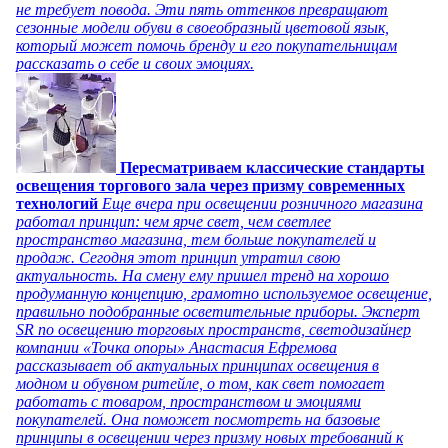
не требует повода. Эти пять оттенков превращают
сезонные модели обуви в своеобразный цветовой язык,
который может помочь бренду и его покупательницам
рассказать о себе и своих эмоциях.
Пересматриваем классические стандарты
освещения торгового зала через призму современных
технологий
Еще вчера при освещении розничного магазина
работал принцип: чем ярче свет, чем светлее
пространство магазина, тем больше покупателей и
продаж. Сегодня этот принцип утратил свою
актуальность. На смену ему пришел тренд на хорошо
продуманную концепцию, грамотно используемое освещение,
правильно подобранные осветительные приборы. Эксперт
SR по освещению торговых пространств, светодизайнер
компании «Точка опоры» Анастасия Ефремова
рассказывает об актуальных принципах освещения в
модном и обувном ритейле, о том, как свет помогает
работать с товаром, пространством и эмоциями
покупателей. Она поможет посмотреть на базовые
принципы в освещении через призму новых требований к