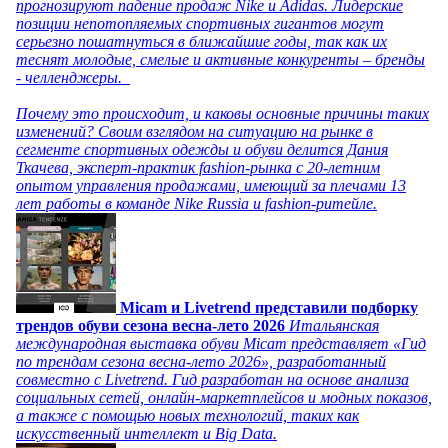
прогнозируют падение продаж Nike и Adidas. Лидерские
позиции непотопляемых спортивных гигантов могут
серьезно пошатнуться в ближайшие годы, так как их
теснят молодые, смелые и активные конкуренты – бренды
- челленджеры.
Почему это происходит, и каковы основные причины таких
изменений? Своим взглядом на ситуацию на рынке в
сегменте спортивных одежды и обуви делится Дания
Ткачева, эксперт-практик fashion-рынка с 20-летним
опытом управления продажами, имеющий за плечами 13
лет работы в команде Nike Russia и fashion-ритейле.
Micam и Livetrend представили подборку
трендов обуви сезона весна-лето 2026
Итальянская
международная выставка обуви Micam представляет «Гид
по трендам сезона весна-лето 2026», разработанный
совместно с Livetrend. Гид разработан на основе анализа
социальных сетей, онлайн-маркетплейсов и модных показов,
а также с помощью новых технологий, таких как
искусственный интеллект и Big Data.