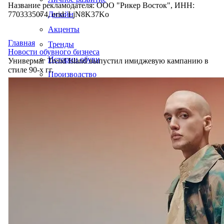
Название рекламодателя: ООО "Рикер Восток", ИНН:
7703335074, erid: LjN8K37Ko
Дизайн
Акценты
Главная
Тренды
Новости обувного бизнеса
Истории обуви
Универмаг Trend Island выпустил имиджевую кампанию в
стиле 90-х гг.
Производство