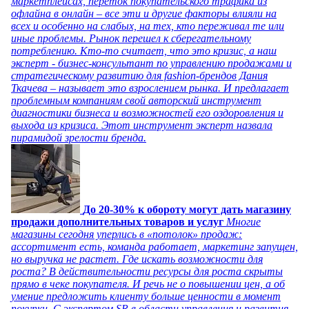
маркетплейсах, переток покупательского трафика из
офлайна в онлайн – все эти и другие факторы влияли на
всех и особенно на слабых, на тех, кто переживал те или
иные проблемы. Рынок перешел к сберегательному
потреблению. Кто-то считает, что это кризис, а наш
эксперт - бизнес-консультант по управлению продажами и
стратегическому развитию для fashion-брендов Дания
Ткачева – называет это взрослением рынка. И предлагает
проблемным компаниям свой авторский инструмент
диагностики бизнеса и возможностей его оздоровления и
выхода из кризиса. Этот инструмент эксперт назвала
пирамидой зрелости бренда.
До 20-30% к обороту могут дать магазину
продажи дополнительных товаров и услуг
Многие
магазины сегодня уперлись в «потолок» продаж:
ассортимент есть, команда работает, маркетинг запущен,
но выручка не растет. Где искать возможности для
роста? В действительности ресурсы для роста скрыты
прямо в чеке покупателя. И речь не о повышении цен, а об
умение предложить клиенту больше ценности в момент
покупки. С экспертом SR в области управления и развития