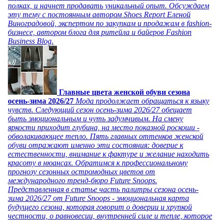
полках, и начнет продавать уникальный опыт. Обсуждаем
эту тему с постоянным автором Shoes Report Еленой
Виноградовой, экспертом по закупкам и продажам в fashion-
бизнесе, автором блога для ритейла и байеров Fashion
Business Blog.
Главные цвета женской обуви сезона
осень-зима 2026/27
Мода продолжает обращаться к языку
чувств. Следующий сезон осень-зима 2026/27 обещает
быть эмоциональным и чуть задумчивым. На смену
яркости приходит глубина, на место показной роскоши -
обволакивающее тепло. Пять главных оттенков женской
обуви отражают именно эти состояния: доверие к
естественности, внимание к фактуре и желание находить
красоту в нюансах. Обратимся к профессиональному
прогнозу сезонных остромодных цветов от
международного тренд-бюро Future Snoops.
Представленная в статье часть палитры сезона осень-
зима 2026/27 от Future Snoops - эмоциональная карта
будущего сезона, которая говорит о доверии и хрупкой
честности, о равновесии, внутренней силе и тепле, которое