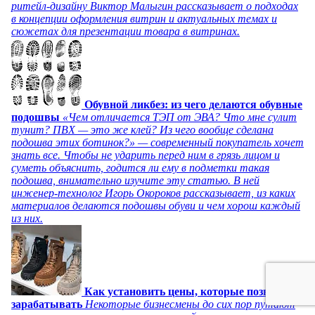
ритейл-дизайну Виктор Малыгин рассказывает о подходах
в концепции оформления витрин и актуальных темах и
сюжетах для презентации товара в витринах.
Обувной ликбез: из чего делаются обувные
подошвы
«Чем отличается ТЭП от ЭВА? Что мне сулит
тунит? ПВХ — это же клей? Из чего вообще сделана
подошва этих ботинок?» — современный покупатель хочет
знать все. Чтобы не ударить перед ним в грязь лицом и
суметь объяснить, годится ли ему в подметки такая
подошва, внимательно изучите эту статью. В ней
инженер-технолог Игорь Окороков рассказывает, из каких
материалов делаются подошвы обуви и чем хорош каждый
из них.
Как установить цены, которые позволят
зарабатывать
Некоторые бизнесмены до сих пор путают