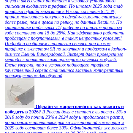
обуви и аксессуарах работает в условиях устойчивого
снижения входящего трафика. По итогам 2025 года спад
трафика офлайн-магазинов в России составил 8-15 %,
причем показатель покупок в офлайн-сегменте снижался
более резко, чем в целом по рынку, по данным Retail.ru. По
статистике отдельных ТЦ падение по итогам прошлого
года составило от 15 до 25%. Как эффективно работать
продавцам с покупателями в таких непростых условиях?
Подробно разбираем стратегии сервиса при низком
трафике с экспертом SR по закупкам и продажам в fashion-
бизнесе Еленой Виноградовой. Эксперт дает проверенные
методы с практическими примерами речевых модулей.
Елена уверена, что в условиях падающего трафика
качественный сервис становится главным конкурентным
преимуществом для обувной
Офлайн vs маркетплейсы: как выжить и
победить в 2026?
В России доля e commerce выросла с 5% в
2019 году до почти 23% в 2024 году и продолжает расти,
по прогнозам аналитиков рынка электронной коммерции, к
2029 году составит более 30%. Офлайн-ритейл же может