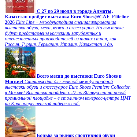
C 27 по 29 июля в городе Алматы,
Казахстан пройдет выставка Euro Shoes@CAF_Eliteline
2026
Elite Line – международная специализированная
выставка обуви, меха, кожи и аксессуаров. На выставке
будут представлены коллекции зарубежных и
отечественных производителей из таких стран, как
Россия, Турция, Германия, Италия, Казахстан и др.
Всего месяц до выставки Euro Shoes в
Москве!
Считаем дни для главной международной
выставки обуви и аксессуаров Euro Shoes Premiere Collection
в Москве! Выставка пройдет с 27 по 30 августа на новой
премиальной площадке – в столичном конгресс-центре ЦМТ
на Краснопресненской набережной.
Борьба за рынок спортивной обуви