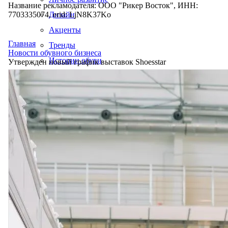
Название рекламодателя: ООО "Рикер Восток", ИНН:
7703335074, erid: LjN8K37Ko
Дизайн
Акценты
Главная
Тренды
Новости обувного бизнеса
Истории обуви
Утвержден новый график выставок Shoesstar
Производство