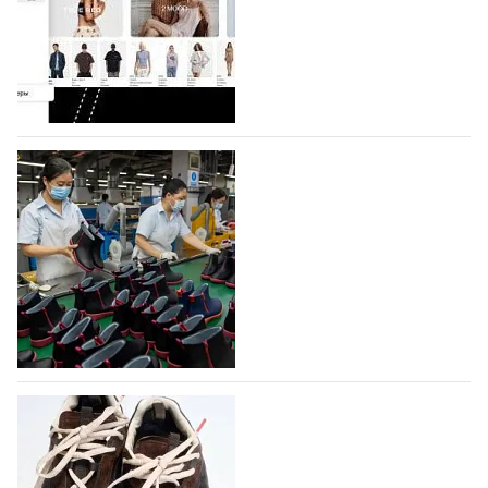
Co., Ltd., основанная в 2011 году и расположенная в
Гуанчжоу, столице моды Китая, является
профессиональной обувной компанией,
объединяющей разработку, производство и…
07.08.2026
286
На платформе Lamoda - новый раздел и
условия продвижения локальных
дизайнерских марок
Российский маркетплейс Lamoda решил обновить
раздел для продажи продукции локальных
дизайнерских марок одежды, обуви и аксессуаров.
Бренды также получат маркетинговую…
06.08.2026
457
Объем мирового производства обуви в
2025 году практически не увеличился
В 2025 году мировое производство обуви