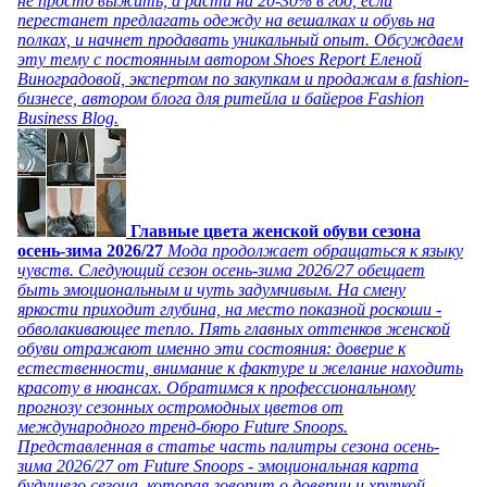
не просто выжить, а расти на 20-30% в год, если
перестанет предлагать одежду на вешалках и обувь на
полках, и начнет продавать уникальный опыт. Обсуждаем
эту тему с постоянным автором Shoes Report Еленой
Виноградовой, экспертом по закупкам и продажам в fashion-
бизнесе, автором блога для ритейла и байеров Fashion
Business Blog.
Главные цвета женской обуви сезона
осень-зима 2026/27
Мода продолжает обращаться к языку
чувств. Следующий сезон осень-зима 2026/27 обещает
быть эмоциональным и чуть задумчивым. На смену
яркости приходит глубина, на место показной роскоши -
обволакивающее тепло. Пять главных оттенков женской
обуви отражают именно эти состояния: доверие к
естественности, внимание к фактуре и желание находить
красоту в нюансах. Обратимся к профессиональному
прогнозу сезонных остромодных цветов от
международного тренд-бюро Future Snoops.
Представленная в статье часть палитры сезона осень-
зима 2026/27 от Future Snoops - эмоциональная карта
будущего сезона, которая говорит о доверии и хрупкой