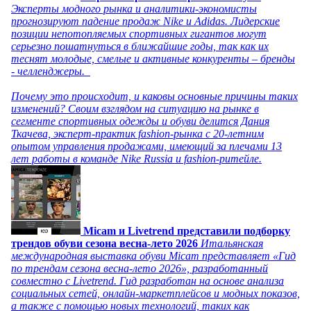
Эксперты модного рынка и аналитики-экономисты
прогнозируют падение продаж Nike и Adidas. Лидерские
позиции непотопляемых спортивных гигантов могут
серьезно пошатнуться в ближайшие годы, так как их
теснят молодые, смелые и активные конкуренты – бренды
- челленджеры.
Почему это происходит, и каковы основные причины таких
изменений? Своим взглядом на ситуацию на рынке в
сегменте спортивных одежды и обуви делится Дания
Ткачева, эксперт-практик fashion-рынка с 20-летним
опытом управления продажами, имеющий за плечами 13
лет работы в команде Nike Russia и fashion-ритейле.
Micam и Livetrend представили подборку
трендов обуви сезона весна-лето 2026
Итальянская
международная выставка обуви Micam представляет «Гид
по трендам сезона весна-лето 2026», разработанный
совместно с Livetrend. Гид разработан на основе анализа
социальных сетей, онлайн-маркетплейсов и модных показов,
а также с помощью новых технологий, таких как