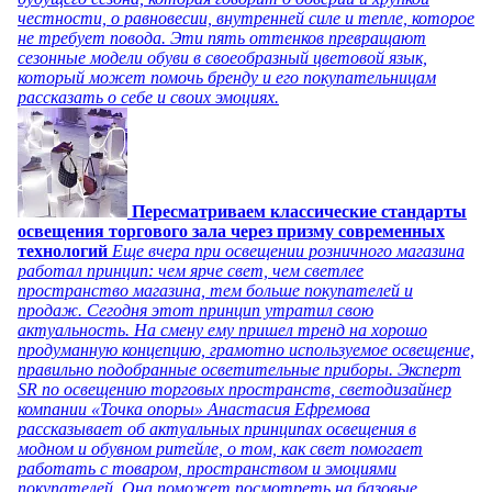
честности, о равновесии, внутренней силе и тепле, которое
не требует повода. Эти пять оттенков превращают
сезонные модели обуви в своеобразный цветовой язык,
который может помочь бренду и его покупательницам
рассказать о себе и своих эмоциях.
Пересматриваем классические стандарты
освещения торгового зала через призму современных
технологий
Еще вчера при освещении розничного магазина
работал принцип: чем ярче свет, чем светлее
пространство магазина, тем больше покупателей и
продаж. Сегодня этот принцип утратил свою
актуальность. На смену ему пришел тренд на хорошо
продуманную концепцию, грамотно используемое освещение,
правильно подобранные осветительные приборы. Эксперт
SR по освещению торговых пространств, светодизайнер
компании «Точка опоры» Анастасия Ефремова
рассказывает об актуальных принципах освещения в
модном и обувном ритейле, о том, как свет помогает
работать с товаром, пространством и эмоциями
покупателей. Она поможет посмотреть на базовые