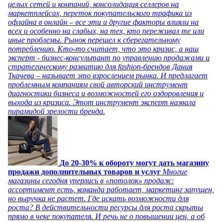
целых сетей и компаний, консолидация селлеров на
маркетплейсах, переток покупательского трафика из
офлайна в онлайн – все эти и другие факторы влияли на
всех и особенно на слабых, на тех, кто переживал те или
иные проблемы. Рынок перешел к сберегательному
потреблению. Кто-то считает, что это кризис, а наш
эксперт - бизнес-консультант по управлению продажами и
стратегическому развитию для fashion-брендов Дания
Ткачева – называет это взрослением рынка. И предлагает
проблемным компаниям свой авторский инструмент
диагностики бизнеса и возможностей его оздоровления и
выхода из кризиса. Этот инструмент эксперт назвала
пирамидой зрелости бренда.
До 20-30% к обороту могут дать магазину
продажи дополнительных товаров и услуг
Многие
магазины сегодня уперлись в «потолок» продаж:
ассортимент есть, команда работает, маркетинг запущен,
но выручка не растет. Где искать возможности для
роста? В действительности ресурсы для роста скрыты
прямо в чеке покупателя. И речь не о повышении цен, а об