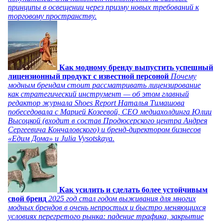
принципы в освещении через призму новых требований к
торговому пространству.
Как модному бренду выпустить успешный
лицензионный продукт с известной персоной
Почему
модным брендам стоит рассматривать лицензирование
как стратегический инструмент — об этом главный
редактор журнала Shoes Report Наталья Тимашова
побеседовала с Марией Козеевой, СЕО медиахолдинга Юлии
Высоцкой (входит в состав Продюсерского центра Андрея
Сергеевича Кончаловского) и бренд-директором бизнесов
«Едим Дома» и Julia Vysotskaya.
Как усилить и сделать более устойчивым
свой бренд
2025 год стал годом выживания для многих
модных брендов в очень непростых и быстро меняющихся
условиях перегретого рынка: падение трафика, закрытие