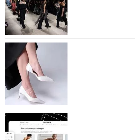
На участие в Московской неделе моды
подано 1047 заявок
На участие в седьмой Московской неделе моды,
которая пройдет в российской столице с 26 сентября
по 1 октября, уже подано 1047 заявок. Примерно
половину из них (494) прислали дизайнеры,
коллекции которых не были представлены в…
07.08.2026
380
BALLINA представит свои новинки на Euro
Shoes
Компания BALLINA Guangzhou Lihuang Footwear