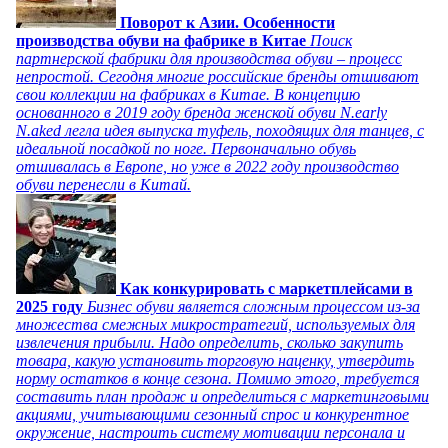
Поворот к Азии. Особенности
производства обуви на фабрике в Китае
Поиск
партнерской фабрики для производства обуви – процесс
непростой. Сегодня многие российские бренды отшивают
свои коллекции на фабриках в Китае. В концепцию
основанного в 2019 году бренда женской обуви N.early
N.aked легла идея выпуска туфель, походящих для танцев, с
идеальной посадкой по ноге. Первоначально обувь
отшивалась в Европе, но уже в 2022 году производство
обуви перенесли в Китай.
Как конкурировать с маркетплейсами в
2025 году
Бизнес обуви является сложным процессом из-за
множества смежных микростратегий, используемых для
извлечения прибыли. Надо определить, сколько закупить
товара, какую установить торговую наценку, утвердить
норму остатков в конце сезона. Помимо этого, требуется
составить план продаж и определиться с маркетинговыми
акциями, учитывающими сезонный спрос и конкурентное
окружение, настроить систему мотивации персонала и