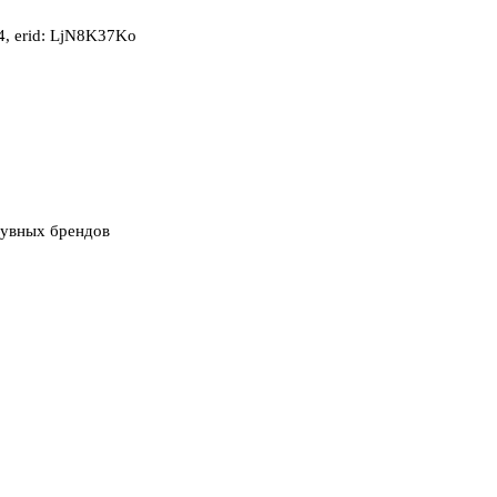
, erid: LjN8K37Ko
бувных брендов