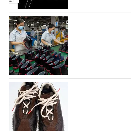
На платформе Lamoda - новый раздел и усл
дизайнерских марок
Российский маркетплейс Lamoda решил обновить разде
марок одежды, обуви и аксессуаров. Бренды также по
06.08.2026
806
Объем мирового производства обуви в 2025 г
В 2025 году мировое производство обуви практически н
на 0,1% до 24,6 млрд пар, - данные опубликованы в а
2026», Португальской ассоциацией…
06.08.2026
888