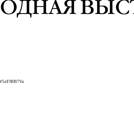
2W5zFJRB7Va