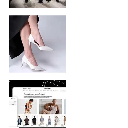
На участие в Московской неделе моды подано
На участие в седьмой Московской неделе моды, которая
октября, уже подано 1047 заявок. Примерно половину и
которых не были представлены в…
07.08.2026
757
BALLINA представит свои новинки на Euro Sh
Компания BALLINA Guangzhou Lihuang Footwear Co., Ltd
Гуанчжоу, столице моды Китая, является профессиона
разработку, производство и…
07.08.2026
625