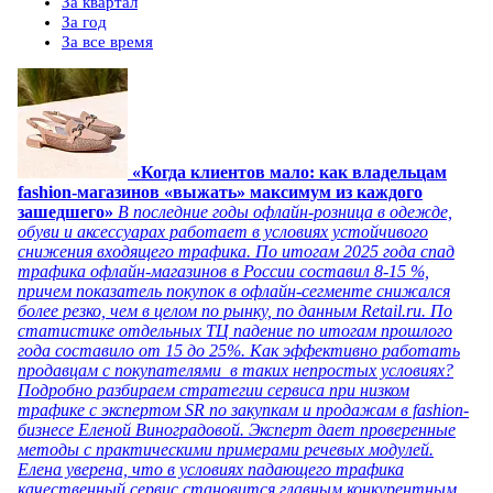
За квартал
За год
За все время
«Когда клиентов мало: как владельцам
fashion-магазинов «выжать» максимум из каждого
зашедшего»
В последние годы офлайн-розница в одежде,
обуви и аксессуарах работает в условиях устойчивого
снижения входящего трафика. По итогам 2025 года спад
трафика офлайн-магазинов в России составил 8-15 %,
причем показатель покупок в офлайн-сегменте снижался
более резко, чем в целом по рынку, по данным Retail.ru. По
статистике отдельных ТЦ падение по итогам прошлого
года составило от 15 до 25%. Как эффективно работать
продавцам с покупателями в таких непростых условиях?
Подробно разбираем стратегии сервиса при низком
трафике с экспертом SR по закупкам и продажам в fashion-
бизнесе Еленой Виноградовой. Эксперт дает проверенные
методы с практическими примерами речевых модулей.
Елена уверена, что в условиях падающего трафика
качественный сервис становится главным конкурентным