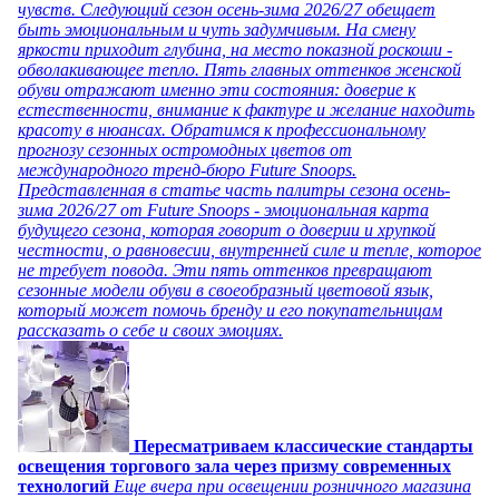
чувств. Следующий сезон осень-зима 2026/27 обещает
быть эмоциональным и чуть задумчивым. На смену
яркости приходит глубина, на место показной роскоши -
обволакивающее тепло. Пять главных оттенков женской
обуви отражают именно эти состояния: доверие к
естественности, внимание к фактуре и желание находить
красоту в нюансах. Обратимся к профессиональному
прогнозу сезонных остромодных цветов от
международного тренд-бюро Future Snoops.
Представленная в статье часть палитры сезона осень-
зима 2026/27 от Future Snoops - эмоциональная карта
будущего сезона, которая говорит о доверии и хрупкой
честности, о равновесии, внутренней силе и тепле, которое
не требует повода. Эти пять оттенков превращают
сезонные модели обуви в своеобразный цветовой язык,
который может помочь бренду и его покупательницам
рассказать о себе и своих эмоциях.
Пересматриваем классические стандарты
освещения торгового зала через призму современных
технологий
Еще вчера при освещении розничного магазина