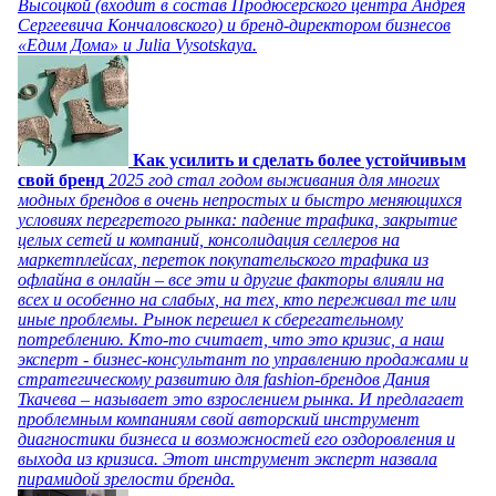
Высоцкой (входит в состав Продюсерского центра Андрея
Сергеевича Кончаловского) и бренд-директором бизнесов
«Едим Дома» и Julia Vysotskaya.
Как усилить и сделать более устойчивым
свой бренд
2025 год стал годом выживания для многих
модных брендов в очень непростых и быстро меняющихся
условиях перегретого рынка: падение трафика, закрытие
целых сетей и компаний, консолидация селлеров на
маркетплейсах, переток покупательского трафика из
офлайна в онлайн – все эти и другие факторы влияли на
всех и особенно на слабых, на тех, кто переживал те или
иные проблемы. Рынок перешел к сберегательному
потреблению. Кто-то считает, что это кризис, а наш
эксперт - бизнес-консультант по управлению продажами и
стратегическому развитию для fashion-брендов Дания
Ткачева – называет это взрослением рынка. И предлагает
проблемным компаниям свой авторский инструмент
диагностики бизнеса и возможностей его оздоровления и
выхода из кризиса. Этот инструмент эксперт назвала
пирамидой зрелости бренда.