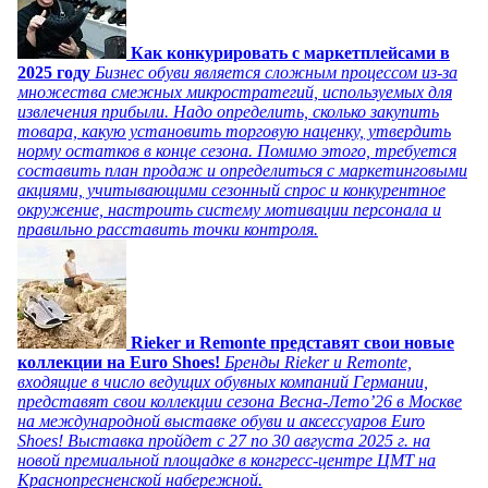
Как конкурировать с маркетплейсами в
2025 году
Бизнес обуви является сложным процессом из-за
множества смежных микростратегий, используемых для
извлечения прибыли. Надо определить, сколько закупить
товара, какую установить торговую наценку, утвердить
норму остатков в конце сезона. Помимо этого, требуется
составить план продаж и определиться с маркетинговыми
акциями, учитывающими сезонный спрос и конкурентное
окружение, настроить систему мотивации персонала и
правильно расставить точки контроля.
Rieker и Remonte представят свои новые
коллекции на Euro Shoes!
Бренды Rieker и Remonte,
входящие в число ведущих обувных компаний Германии,
представят свои коллекции сезона Весна-Лето’26 в Москве
на международной выставке обуви и аксессуаров Euro
Shoes! Выставка пройдет c 27 по 30 августа 2025 г. на
новой премиальной площадке в конгресс-центре ЦМТ на
Краснопресненской набережной.