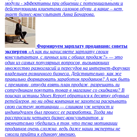
модули - эффективны при общении с потенциальными и
действующими клиентами салонов обуви, а какие – нет,
знает бизнес-консультант Анна Бочарова.
Формируем зарплату продавцов: советы
экспертов
«А как вы начисляете зарплату своим
консультантам, с личных или с общих продаж?» — это
один из самых популярных вопросов, вызывающих
множество разногласий и пересудов на интернет-форумах
владельцев розничного бизнеса. Действительно, как же
правильно формировать заработок продавцов? А как быть
с премиями, откуда взять план продаж, разрешать ли
сотрудникам покупать товар в магазине со скидками? В
поисках истины Shoes Report обратился к десятку обувных
ретейлеров, но ни одна компания не захотела раскрывать
свою систему мотивации — слишком уж непрост и
индивидуален был процесс ее разработки. Тогда мы
расспросили четырех бизнес-консультантов, и
окончательно убедились в том, что тема мотивации
продавцов очень сложна, ведь даже наши эксперты не
смогли прийти к единому мнению.