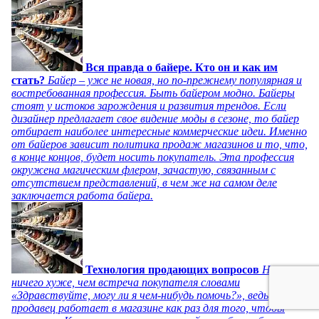
Вся правда о байере. Кто он и как им
стать?
Байер – уже не новая, но по-прежнему популярная и
востребованная профессия. Быть байером модно. Байеры
стоят у истоков зарождения и развития трендов. Если
дизайнер предлагает свое видение моды в сезоне, то байер
отбирает наиболее интересные коммерческие идеи. Именно
от байеров зависит политика продаж магазинов и то, что,
в конце концов, будет носить покупатель. Эта профессия
окружена магическим флером, зачастую, связанным с
отсутствием представлений, в чем же на самом деле
заключается работа байера.
Технология продающих вопросов
Нет
ничего хуже, чем встреча покупателя словами
«Здравствуйте, могу ли я чем-нибудь помочь?», ведь
продавец работает в магазине как раз для того, чтобы