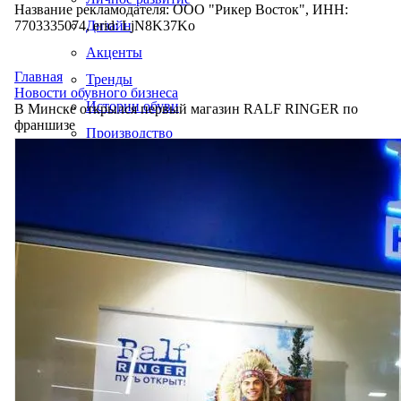
Название рекламодателя: ООО "Рикер Восток", ИНН:
7703335074, erid: LjN8K37Ko
Дизайн
Акценты
Главная
Тренды
Новости обувного бизнеса
Истории обуви
В Минске открылся первый магазин RALF RINGER по
франшизе
Производство