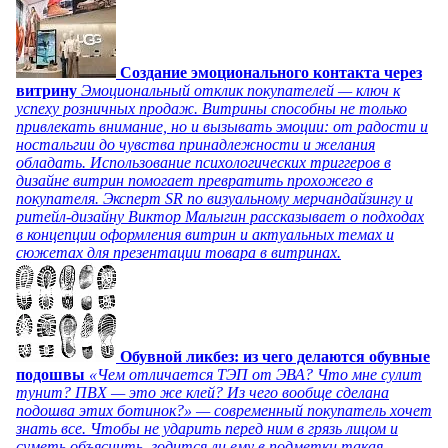
Создание эмоционального контакта через
витрину
Эмоциональный отклик покупателей — ключ к
успеху розничных продаж. Витрины способны не только
привлекать внимание, но и вызывать эмоции: от радости и
ностальгии до чувства принадлежности и желания
обладать. Использование психологических триггеров в
дизайне витрин помогает превратить прохожего в
покупателя. Эксперт SR по визуальному мерчандайзингу и
ритейл-дизайну Виктор Малыгин рассказывает о подходах
в концепции оформления витрин и актуальных темах и
сюжетах для презентации товара в витринах.
Обувной ликбез: из чего делаются обувные
подошвы
«Чем отличается ТЭП от ЭВА? Что мне сулит
тунит? ПВХ — это же клей? Из чего вообще сделана
подошва этих ботинок?» — современный покупатель хочет
знать все. Чтобы не ударить перед ним в грязь лицом и
суметь объяснить, годится ли ему в подметки такая