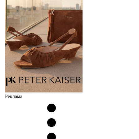
элементами ортопедии от белорусского
производителя (РУП «Белорусский протезно-
ортопедический восстановительный…
04.08.2026
466
Реклама