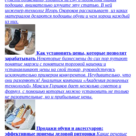
подошва, внимательно изучите эту статью. В ней
инженер-технолог Игорь Окороков рассказывает, из каких
материалов делаются подошвы обуви и чем хорош каждый
из них.
Как установить цены, которые позволят
зарабатывать
Некоторые бизнесмены до сих пор путают
понятие маржи с понятием торговой наценки и
устанавливают цены на свой товар, руководствуясь
исключительно примером конкурентов. Неудивительно, что
они разоряются! Аналитик компании «Академия розничных
технологий» Максим Горшков дает несколько советов и
формул, с помощью которых можно установить не только
не разорительные, но и прибыльные цены.
Продажи обуви и аксессуаров:
эффективные приемы деловой риторики
Какие речевые