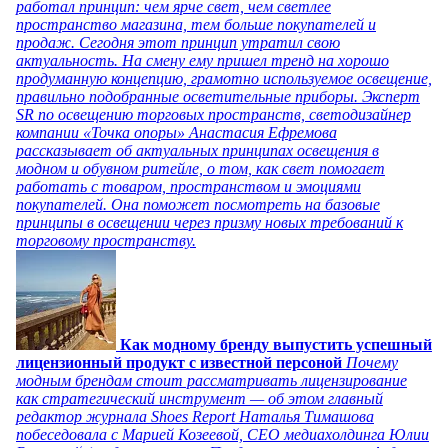
работал принцип: чем ярче свет, чем светлее
пространство магазина, тем больше покупателей и
продаж. Сегодня этот принцип утратил свою
актуальность. На смену ему пришел тренд на хорошо
продуманную концепцию, грамотно используемое освещение,
правильно подобранные осветительные приборы. Эксперт
SR по освещению торговых пространств, светодизайнер
компании «Точка опоры» Анастасия Ефремова
рассказывает об актуальных принципах освещения в
модном и обувном ритейле, о том, как свет помогает
работать с товаром, пространством и эмоциями
покупателей. Она поможет посмотреть на базовые
принципы в освещении через призму новых требований к
торговому пространству.
Как модному бренду выпустить успешный
лицензионный продукт с известной персоной
Почему
модным брендам стоит рассматривать лицензирование
как стратегический инструмент — об этом главный
редактор журнала Shoes Report Наталья Тимашова
побеседовала с Марией Козеевой, СЕО медиахолдинга Юлии