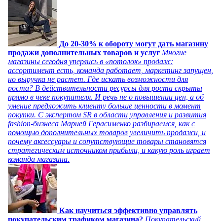
До 20-30% к обороту могут дать магазину
продажи дополнительных товаров и услуг
Многие
магазины сегодня уперлись в «потолок» продаж:
ассортимент есть, команда работает, маркетинг запущен,
но выручка не растет. Где искать возможности для
роста? В действительности ресурсы для роста скрыты
прямо в чеке покупателя. И речь не о повышении цен, а об
умение предложить клиенту больше ценности в момент
покупки. С экспертом SR в области управления и развития
fashion-бизнеса Марией Герасименко разбираемся, как с
помощью дополнительных товаров увеличить продажи, и
почему аксессуары и сопутствующие товары становятся
стратегическим источником прибыли, и какую роль играет
команда магазина.
Как научиться эффективно управлять
покупательским трафиком магазина?
Покупательский