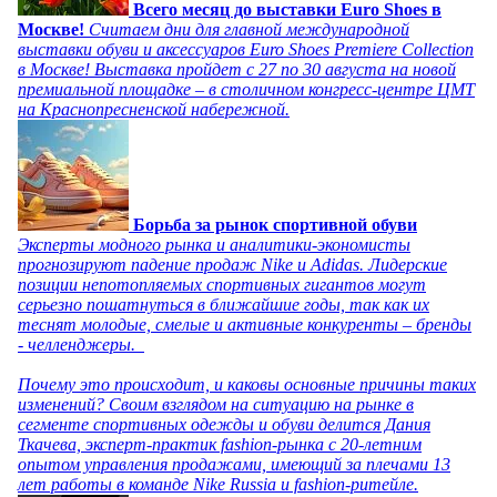
Всего месяц до выставки Euro Shoes в
Москве!
Считаем дни для главной международной
выставки обуви и аксессуаров Euro Shoes Premiere Collection
в Москве! Выставка пройдет с 27 по 30 августа на новой
премиальной площадке – в столичном конгресс-центре ЦМТ
на Краснопресненской набережной.
Борьба за рынок спортивной обуви
Эксперты модного рынка и аналитики-экономисты
прогнозируют падение продаж Nike и Adidas. Лидерские
позиции непотопляемых спортивных гигантов могут
серьезно пошатнуться в ближайшие годы, так как их
теснят молодые, смелые и активные конкуренты – бренды
- челленджеры.
Почему это происходит, и каковы основные причины таких
изменений? Своим взглядом на ситуацию на рынке в
сегменте спортивных одежды и обуви делится Дания
Ткачева, эксперт-практик fashion-рынка с 20-летним
опытом управления продажами, имеющий за плечами 13
лет работы в команде Nike Russia и fashion-ритейле.