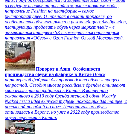
этих покупок совершается на маркетплейсах. Ozon – один
из ведущих игроков на российском рынке товаров моды,
направление Fashion на платформе – самое
быстрорастущее. О трендах в онлайн-торговле, об
особенностях обувного рынка и рекомендациях для брендов,
планирующих продавать обувь через маркетплейс – в
эксклюзивном интервью SR с коммерческим директором
направления «Обувь» в Ozon Fashion Ольгой Москвичевой.
Поворот к Азии. Особенности
производства обуви на фабрике в Китае
Поиск
партнерской фабрики для производства обуви – процесс
непростой. Сегодня многие российские бренды отшивают
свои коллекции на фабриках в Китае. В концепцию
основанного в 2019 году бренда женской обуви N.early
N.aked легла идея выпуска туфель, походящих для танцев, с
идеальной посадкой по ноге. Первоначально обувь
отшивалась в Европе, но уже в 2022 году производство
обуви перенесли в Китай.