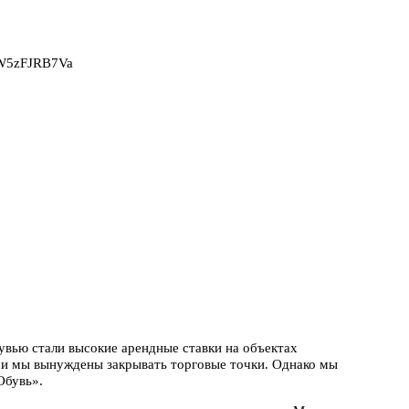
2W5zFJRB7Va
увью стали высокие арендные ставки на объектах
ми мы вынуждены закрывать торговые точки. Однако мы
Обувь».