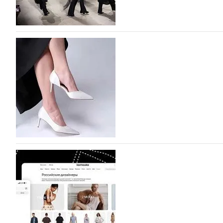
На участие в Московской неделе моды подано
На участие в седьмой Московской неделе моды, которая
октября, уже подано 1047 заявок. Примерно половину и
которых не были представлены в…
07.08.2026
254
BALLINA представит свои новинки на Euro Sh
Компания BALLINA Guangzhou Lihuang Footwear Co., Ltd
Гуанчжоу, столице моды Китая, является профессиона
разработку, производство и…
07.08.2026
203