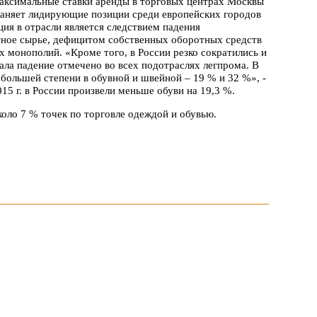
максимальные ставки аренды в торговых центрах Москвы
охраняет лидирующие позиции среди европейских городов
ция в отрасли является следствием падения
тное сырье, дефицитом собственных оборотных средств
 монополий. «Кроме того, в России резко сократились и
ала падение отмечено во всех подотраслях легпрома. В
 большей степени в обувной и швейной – 19 % и 32 %», -
15 г. в России произвели меньше обуви на 19,3 %.
коло 7 % точек по торговле одеждой и обувью.