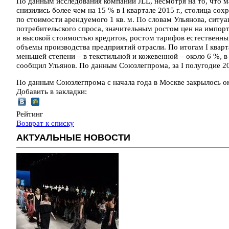
По данным исследования компании JLL, несмотря на то, что 
снизились более чем на 15 % в I квартале 2015 г., столица с
по стоимости арендуемого 1 кв. м. По словам Ульянова, ситуа
потребительского спроса, значительным ростом цен на импор
и высокой стоимостью кредитов, ростом тарифов естественных
объемы производства предприятий отрасли. По итогам I кварт
меньшей степени – в текстильной и кожевенной – около 6 %, в
сообщил Ульянов. По данным Союзлегпрома, за I полугодие 20
По данным Союзлегпрома с начала года в Москве закрылось о
Добавить в закладки:
Рейтинг
Возврат к списку
АКТУАЛЬНЫЕ НОВОСТИ