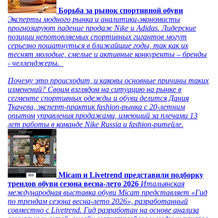
Борьба за рынок спортивной обуви
Эксперты модного рынка и аналитики-экономисты
прогнозируют падение продаж Nike и Adidas. Лидерские
позиции непотопляемых спортивных гигантов могут
серьезно пошатнуться в ближайшие годы, так как их
теснят молодые, смелые и активные конкуренты – бренды
- челленджеры.
Почему это происходит, и каковы основные причины таких
изменений? Своим взглядом на ситуацию на рынке в
сегменте спортивных одежды и обуви делится Дания
Ткачева, эксперт-практик fashion-рынка с 20-летним
опытом управления продажами, имеющий за плечами 13
лет работы в команде Nike Russia и fashion-ритейле.
Micam и Livetrend представили подборку
трендов обуви сезона весна-лето 2026
Итальянская
международная выставка обуви Micam представляет «Гид
по трендам сезона весна-лето 2026», разработанный
совместно с Livetrend. Гид разработан на основе анализа