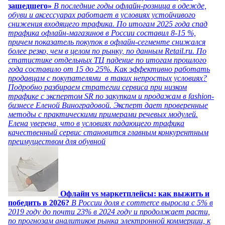
зашедшего»
В последние годы офлайн-розница в одежде,
обуви и аксессуарах работает в условиях устойчивого
снижения входящего трафика. По итогам 2025 года спад
трафика офлайн-магазинов в России составил 8-15 %,
причем показатель покупок в офлайн-сегменте снижался
более резко, чем в целом по рынку, по данным Retail.ru. По
статистике отдельных ТЦ падение по итогам прошлого
года составило от 15 до 25%. Как эффективно работать
продавцам с покупателями в таких непростых условиях?
Подробно разбираем стратегии сервиса при низком
трафике с экспертом SR по закупкам и продажам в fashion-
бизнесе Еленой Виноградовой. Эксперт дает проверенные
методы с практическими примерами речевых модулей.
Елена уверена, что в условиях падающего трафика
качественный сервис становится главным конкурентным
преимуществом для обувной
Офлайн vs маркетплейсы: как выжить и
победить в 2026?
В России доля e commerce выросла с 5% в
2019 году до почти 23% в 2024 году и продолжает расти,
по прогнозам аналитиков рынка электронной коммерции, к