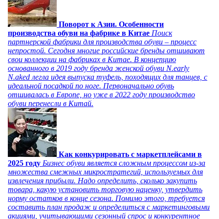
Поворот к Азии. Особенности
производства обуви на фабрике в Китае
Поиск
партнерской фабрики для производства обуви – процесс
непростой. Сегодня многие российские бренды отшивают
свои коллекции на фабриках в Китае. В концепцию
основанного в 2019 году бренда женской обуви N.early
N.aked легла идея выпуска туфель, походящих для танцев, с
идеальной посадкой по ноге. Первоначально обувь
отшивалась в Европе, но уже в 2022 году производство
обуви перенесли в Китай.
Как конкурировать с маркетплейсами в
2025 году
Бизнес обуви является сложным процессом из-за
множества смежных микростратегий, используемых для
извлечения прибыли. Надо определить, сколько закупить
товара, какую установить торговую наценку, утвердить
норму остатков в конце сезона. Помимо этого, требуется
составить план продаж и определиться с маркетинговыми
акциями, учитывающими сезонный спрос и конкурентное