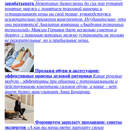
зарабатывать
Некоторые бизнесмены до сих пор путают
понятие маржи с понятием торговой наценки и
устанавливают цены на свой товар, руководствуясь
исключительно примером конкурентов. Неудивительно, что
они разоряются! Аналитик компании «Академия розничных
технологий» Максим Горшков дает несколько советов и
формул, с помощью которых можно установить не только
не разорительные, но и прибыльные цены.
Продажи обуви и аксессуаров:
эффективные приемы деловой риторики
Какие речевые
модули - эффективны при общении с потенциальными и
действующими клиентами салонов обуви, а какие – нет,
знает бизнес-консультант Анна Бочарова.
Формируем зарплату продавцов: советы
экспертов
«А как вы начисляете зарплату своим