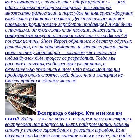
консультантам, с личных или с общих продаж?» — это
один из самых популярных вопросов, вызывающих
множество разногласий и пересудов на интернет-форумах
владельцев розничного бизнеса. Действительно, как же
правильно формировать заработок продавцов? А как быть
с премиями, откуда взять план продаж, разрешать ли
сотрудникам покупать товар в магазине со скидками? В
поисках истины Shoes Report обратился к десятку обувных
ретейлеров, но ни одна компания не захотела раскрывать
свою систему мотивации — слишком уж непрост и
индивидуален был процесс ее разработки. Тогда мы
расспросили четырех бизнес-консультантов, и
окончательно убедились в том, что тема мотивации
продавцов очень сложна, ведь даже наши эксперты не
смогли прийти к единому мнению.
Вся правда о байере. Кто он и как им
стать?
Байер – уже не новая, но по-прежнему популярная и
востребованная профессия. Быть байером модно. Байеры
стоят у истоков зарождения и развития трендов. Если
дизайнер предлагает свое видение моды в сезоне, то байер