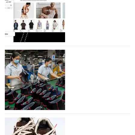
Компания BALLINA Guangzhou Lihuang Footwear
Co., Ltd., основанная в 2011 году и расположенная в
Гуанчжоу, столице моды Китая, является
профессиональной обувной компанией,
объединяющей разработку, производство и…
07.08.2026
387
На платформе Lamoda - новый раздел и
условия продвижения локальных
дизайнерских марок
Российский маркетплейс Lamoda решил обновить
раздел для продажи продукции локальных
дизайнерских марок одежды, обуви и аксессуаров.
Бренды также получат маркетинговую…
06.08.2026
547
Объем мирового производства обуви в
2025 году практически не увеличился