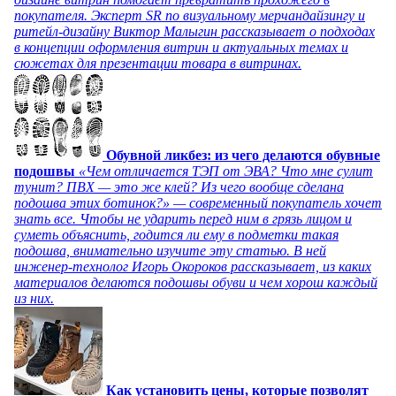
покупателя. Эксперт SR по визуальному мерчандайзингу и
ритейл-дизайну Виктор Малыгин рассказывает о подходах
в концепции оформления витрин и актуальных темах и
сюжетах для презентации товара в витринах.
Обувной ликбез: из чего делаются обувные
подошвы
«Чем отличается ТЭП от ЭВА? Что мне сулит
тунит? ПВХ — это же клей? Из чего вообще сделана
подошва этих ботинок?» — современный покупатель хочет
знать все. Чтобы не ударить перед ним в грязь лицом и
суметь объяснить, годится ли ему в подметки такая
подошва, внимательно изучите эту статью. В ней
инженер-технолог Игорь Окороков рассказывает, из каких
материалов делаются подошвы обуви и чем хорош каждый
из них.
Как установить цены, которые позволят