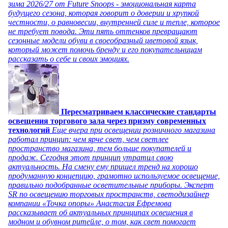
зима 2026/27 от Future Snoops - эмоциональная карта
будущего сезона, которая говорит о доверии и хрупкой
честности, о равновесии, внутренней силе и тепле, которое
не требует повода. Эти пять оттенков превращают
сезонные модели обуви в своеобразный цветовой язык,
который может помочь бренду и его покупательницам
рассказать о себе и своих эмоциях.
Пересматриваем классические стандарты
освещения торгового зала через призму современных
технологий
Еще вчера при освещении розничного магазина
работал принцип: чем ярче свет, чем светлее
пространство магазина, тем больше покупателей и
продаж. Сегодня этот принцип утратил свою
актуальность. На смену ему пришел тренд на хорошо
продуманную концепцию, грамотно используемое освещение,
правильно подобранные осветительные приборы. Эксперт
SR по освещению торговых пространств, светодизайнер
компании «Точка опоры» Анастасия Ефремова
рассказывает об актуальных принципах освещения в
модном и обувном ритейле, о том, как свет помогает