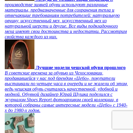
производстве зимней обуви используют различные
материалы, предназначенные для сохранения тепла и
отвечающие требованиям потребителей: натуральную
овчину, искусственный мех, искусственный мех из
натуральной шерсти и другие. Все виды подкладочного
меха имеют свои достоинства и недостатки. Рассмотрим
свойства каждого из них.
Лучшие модели чешской обуви прошлого
В советские времена за обувью из Чехословакии,
продававшейся у нас под брендом «Цебо», покупатели
выстаивали по четыре часа в очереди и не жалели об этом,
ведь чешская обувь считалась качественной, удобной и
модной. Обувной дизайнер Юрай Шушка поделился с
журналом Shoes Report фотоархивом своей коллекции, в
которой собраны самые интересные модели «Цебо» с 1940-
х до 1980-х годов.