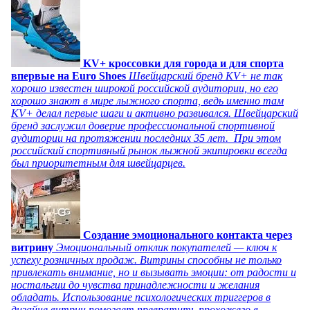
KV+ кроссовки для города и для спорта
впервые на Euro Shoes
Швейцарский бренд KV+ не так
хорошо известен широкой российской аудитории, но его
хорошо знают в мире лыжного спорта, ведь именно там
KV+ делал первые шаги и активно развивался. Швейцарский
бренд заслужил доверие профессиональной спортивной
аудитории на протяжении последних 35 лет. При этом
российский спортивный рынок лыжной экипировки всегда
был приоритетным для швейцарцев.
Создание эмоционального контакта через
витрину
Эмоциональный отклик покупателей — ключ к
успеху розничных продаж. Витрины способны не только
привлекать внимание, но и вызывать эмоции: от радости и
ностальгии до чувства принадлежности и желания
обладать. Использование психологических триггеров в
дизайне витрин помогает превратить прохожего в