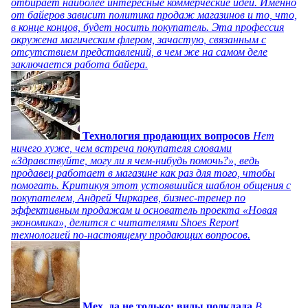
отбирает наиболее интересные коммерческие идеи. Именно
от байеров зависит политика продаж магазинов и то, что,
в конце концов, будет носить покупатель. Эта профессия
окружена магическим флером, зачастую, связанным с
отсутствием представлений, в чем же на самом деле
заключается работа байера.
Технология продающих вопросов
Нет
ничего хуже, чем встреча покупателя словами
«Здравствуйте, могу ли я чем-нибудь помочь?», ведь
продавец работает в магазине как раз для того, чтобы
помогать. Критикуя этот устоявшийся шаблон общения с
покупателем, Андрей Чиркарев, бизнес-тренер по
эффективным продажам и основатель проекта «Новая
экономика», делится с читателями Shoes Report
технологией по-настоящему продающих вопросов.
Мех, да не только: виды подклада
В