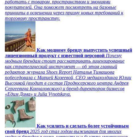
работать с товаром, пространством и эмоциями
покупателей. Она поможет посмотреть на базовые
принципы в освещении через призму новых требований к
торговому пространству.
Как модному бренду выпустить успешный
лицензионный продукт с известной персоной
Почему
модным брендам стоит рассматривать лицензирование
как стратегический инструмент — об этом главный
редактор журнала Shoes Report Наталья Тимашова
побеседовала с Марией Козеевой, СЕО медиахолдинга Юлии
Высоцкой (входит в состав Продюсерского центра Андрея
Сергеевича Кончаловского) и бренд-директором бизнесов
«Едим Дома» и Julia Vysotskaya.
Как усилить и сделать более устойчивым
свой бренд
2025 год стал годом выживания для многих
модных брендов в очень непростых и быстро меняющихся