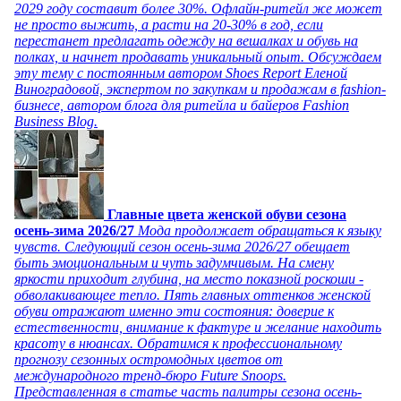
2029 году составит более 30%. Офлайн-ритейл же может
не просто выжить, а расти на 20-30% в год, если
перестанет предлагать одежду на вешалках и обувь на
полках, и начнет продавать уникальный опыт. Обсуждаем
эту тему с постоянным автором Shoes Report Еленой
Виноградовой, экспертом по закупкам и продажам в fashion-
бизнесе, автором блога для ритейла и байеров Fashion
Business Blog.
Главные цвета женской обуви сезона
осень-зима 2026/27
Мода продолжает обращаться к языку
чувств. Следующий сезон осень-зима 2026/27 обещает
быть эмоциональным и чуть задумчивым. На смену
яркости приходит глубина, на место показной роскоши -
обволакивающее тепло. Пять главных оттенков женской
обуви отражают именно эти состояния: доверие к
естественности, внимание к фактуре и желание находить
красоту в нюансах. Обратимся к профессиональному
прогнозу сезонных остромодных цветов от
международного тренд-бюро Future Snoops.
Представленная в статье часть палитры сезона осень-