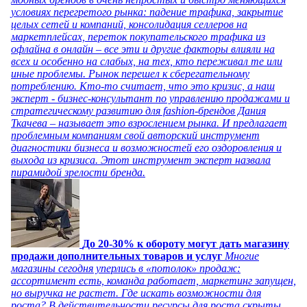
условиях перегретого рынка: падение трафика, закрытие
целых сетей и компаний, консолидация селлеров на
маркетплейсах, переток покупательского трафика из
офлайна в онлайн – все эти и другие факторы влияли на
всех и особенно на слабых, на тех, кто переживал те или
иные проблемы. Рынок перешел к сберегательному
потреблению. Кто-то считает, что это кризис, а наш
эксперт - бизнес-консультант по управлению продажами и
стратегическому развитию для fashion-брендов Дания
Ткачева – называет это взрослением рынка. И предлагает
проблемным компаниям свой авторский инструмент
диагностики бизнеса и возможностей его оздоровления и
выхода из кризиса. Этот инструмент эксперт назвала
пирамидой зрелости бренда.
До 20-30% к обороту могут дать магазину
продажи дополнительных товаров и услуг
Многие
магазины сегодня уперлись в «потолок» продаж:
ассортимент есть, команда работает, маркетинг запущен,
но выручка не растет. Где искать возможности для
роста? В действительности ресурсы для роста скрыты