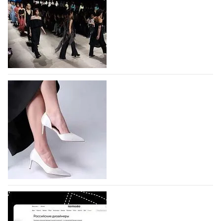
На участие в Московской неделе моды
подано 1047 заявок
На участие в седьмой Московской неделе моды,
которая пройдет в российской столице с 26 сентября
по 1 октября, уже подано 1047 заявок. Примерно
половину из них (494) прислали дизайнеры,
коллекции которых не были представлены в…
07.08.2026
527
BALLINA представит свои новинки на Euro
Shoes