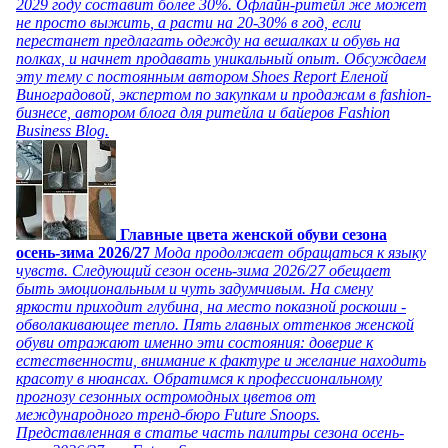
2029 году составит более 30%. Офлайн-ритейл же может
не просто выжить, а расти на 20-30% в год, если
перестанет предлагать одежду на вешалках и обувь на
полках, и начнет продавать уникальный опыт. Обсуждаем
эту тему с постоянным автором Shoes Report Еленой
Виноградовой, экспертом по закупкам и продажам в fashion-
бизнесе, автором блога для ритейла и байеров Fashion
Business Blog.
Главные цвета женской обуви сезона
осень-зима 2026/27
Мода продолжает обращаться к языку
чувств. Следующий сезон осень-зима 2026/27 обещает
быть эмоциональным и чуть задумчивым. На смену
яркости приходит глубина, на место показной роскоши -
обволакивающее тепло. Пять главных оттенков женской
обуви отражают именно эти состояния: доверие к
естественности, внимание к фактуре и желание находить
красоту в нюансах. Обратимся к профессиональному
прогнозу сезонных остромодных цветов от
международного тренд-бюро Future Snoops.
Представленная в статье часть палитры сезона осень-