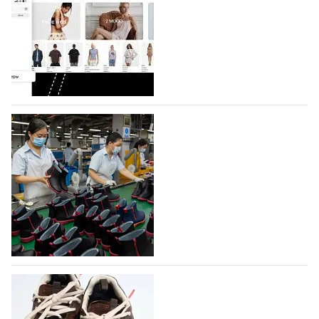
Компания BALLINA Guangzhou Lihuang Footwear
Co., Ltd., основанная в 2011 году и расположенная в
Гуанчжоу, столице моды Китая, является
профессиональной обувной компанией,
объединяющей разработку, производство и…
07.08.2026
410
На платформе Lamoda - новый раздел и
условия продвижения локальных
дизайнерских марок
Российский маркетплейс Lamoda решил обновить
раздел для продажи продукции локальных
дизайнерских марок одежды, обуви и аксессуаров.
Бренды также получат маркетинговую…
06.08.2026
571
Объем мирового производства обуви в
2025 году практически не увеличился