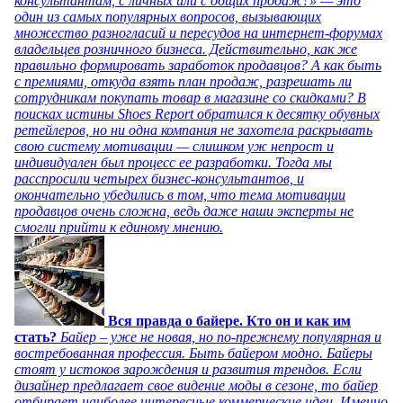
консультантам, с личных или с общих продаж?» — это
один из самых популярных вопросов, вызывающих
множество разногласий и пересудов на интернет-форумах
владельцев розничного бизнеса. Действительно, как же
правильно формировать заработок продавцов? А как быть
с премиями, откуда взять план продаж, разрешать ли
сотрудникам покупать товар в магазине со скидками? В
поисках истины Shoes Report обратился к десятку обувных
ретейлеров, но ни одна компания не захотела раскрывать
свою систему мотивации — слишком уж непрост и
индивидуален был процесс ее разработки. Тогда мы
расспросили четырех бизнес-консультантов, и
окончательно убедились в том, что тема мотивации
продавцов очень сложна, ведь даже наши эксперты не
смогли прийти к единому мнению.
Вся правда о байере. Кто он и как им
стать?
Байер – уже не новая, но по-прежнему популярная и
востребованная профессия. Быть байером модно. Байеры
стоят у истоков зарождения и развития трендов. Если
дизайнер предлагает свое видение моды в сезоне, то байер
отбирает наиболее интересные коммерческие идеи. Именно