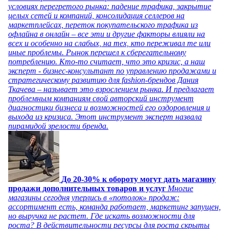
условиях перегретого рынка: падение трафика, закрытие
целых сетей и компаний, консолидация селлеров на
маркетплейсах, переток покупательского трафика из
офлайна в онлайн – все эти и другие факторы влияли на
всех и особенно на слабых, на тех, кто переживал те или
иные проблемы. Рынок перешел к сберегательному
потреблению. Кто-то считает, что это кризис, а наш
эксперт - бизнес-консультант по управлению продажами и
стратегическому развитию для fashion-брендов Дания
Ткачева – называет это взрослением рынка. И предлагает
проблемным компаниям свой авторский инструмент
диагностики бизнеса и возможностей его оздоровления и
выхода из кризиса. Этот инструмент эксперт назвала
пирамидой зрелости бренда.
До 20-30% к обороту могут дать магазину
продажи дополнительных товаров и услуг
Многие
магазины сегодня уперлись в «потолок» продаж:
ассортимент есть, команда работает, маркетинг запущен,
но выручка не растет. Где искать возможности для
роста? В действительности ресурсы для роста скрыты