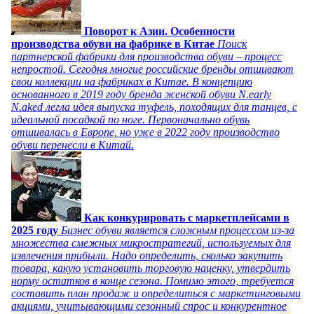
Поворот к Азии. Особенности
производства обуви на фабрике в Китае
Поиск
партнерской фабрики для производства обуви – процесс
непростой. Сегодня многие российские бренды отшивают
свои коллекции на фабриках в Китае. В концепцию
основанного в 2019 году бренда женской обуви N.early
N.aked легла идея выпуска туфель, походящих для танцев, с
идеальной посадкой по ноге. Первоначально обувь
отшивалась в Европе, но уже в 2022 году производство
обуви перенесли в Китай.
Как конкурировать с маркетплейсами в
2025 году
Бизнес обуви является сложным процессом из-за
множества смежных микростратегий, используемых для
извлечения прибыли. Надо определить, сколько закупить
товара, какую установить торговую наценку, утвердить
норму остатков в конце сезона. Помимо этого, требуется
составить план продаж и определиться с маркетинговыми
акциями, учитывающими сезонный спрос и конкурентное