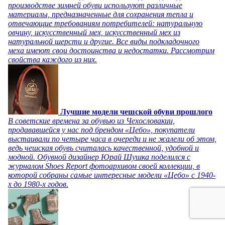
производстве зимней обуви используют различные
материалы, предназначенные для сохранения тепла и
отвечающие требованиям потребителей: натуральную
овчину, искусственный мех, искусственный мех из
натуральной шерсти и другие. Все виды подкладочного
меха имеют свои достоинства и недостатки. Рассмотрим
свойства каждого из них.
Лучшие модели чешской обуви прошлого
В советские времена за обувью из Чехословакии,
продававшейся у нас под брендом «Цебо», покупатели
выстаивали по четыре часа в очереди и не жалели об этом,
ведь чешская обувь считалась качественной, удобной и
модной. Обувной дизайнер Юрай Шушка поделился с
журналом Shoes Report фотоархивом своей коллекции, в
которой собраны самые интересные модели «Цебо» с 1940-
х до 1980-х годов.