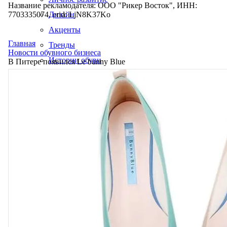
Название рекламодателя: ООО "Рикер Восток", ИНН:
7703335074, erid: LjN8K37Ko
Дизайн
Акценты
Главная
Тренды
Новости обувного бизнеса
Истории обуви
В Питере появился Le bunny Blue
Производство