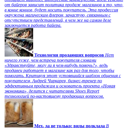
от байеров зависит политика продаж магазинов и то, что,
в конце концов, будет носить покупатель. Эта профессия
окружена магическим флером, зачастую, связанным с
отсутствием представлений, в чем же на самом деле
заключается работа байера.
Технология продающих вопросов
Нет
ничего хуже, чем встреча покупателя словами
«Здравствуйте, могу ли я чем-нибудь помочь?», ведь
продавец работает в магазине как раз для того, чтобы
помогать. Критикуя этот устоявшийся шаблон общения с
покупателем, Андрей Чиркарев, бизнес-тренер по
эффективным продажам и основатель проекта «Новая
экономика», делится с читателями Shoes Report
технологией по-настоящему продающих вопросов.
Мех, да не только: виды подклада
В