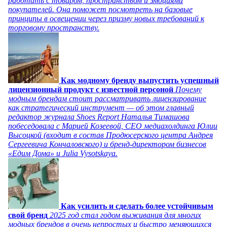
работать с товаром, пространством и эмоциями
покупателей. Она поможет посмотреть на базовые
принципы в освещении через призму новых требований к
торговому пространству.
Как модному бренду выпустить успешный
лицензионный продукт с известной персоной
Почему
модным брендам стоит рассматривать лицензирование
как стратегический инструмент — об этом главный
редактор журнала Shoes Report Наталья Тимашова
побеседовала с Марией Козеевой, СЕО медиахолдинга Юлии
Высоцкой (входит в состав Продюсерского центра Андрея
Сергеевича Кончаловского) и бренд-директором бизнесов
«Едим Дома» и Julia Vysotskaya.
Как усилить и сделать более устойчивым
свой бренд
2025 год стал годом выживания для многих
модных брендов в очень непростых и быстро меняющихся