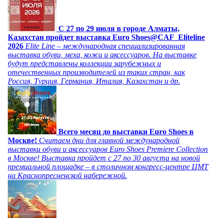
C 27 по 29 июля в городе Алматы,
Казахстан пройдет выставка Euro Shoes@CAF_Eliteline
2026
Elite Line – международная специализированная
выставка обуви, меха, кожи и аксессуаров. На выставке
будут представлены коллекции зарубежных и
отечественных производителей из таких стран, как
Россия, Турция, Германия, Италия, Казахстан и др.
Всего месяц до выставки Euro Shoes в
Москве!
Считаем дни для главной международной
выставки обуви и аксессуаров Euro Shoes Premiere Collection
в Москве! Выставка пройдет с 27 по 30 августа на новой
премиальной площадке – в столичном конгресс-центре ЦМТ
на Краснопресненской набережной.