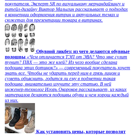
покупателя. Эксперт SR по визуальному мерчандайзингу и
ритейл-дизайну Виктор Малыгин рассказывает о подходах
в концепции оформления витрин и актуальных темах и
сюжетах для презентации товара в витринах.
Обувной ликбез: из чего делаются обувные
подошвы
«Чем отличается ТЭП от ЭВА? Что мне сулит
тунит? ПВХ — это же клей? Из чего вообще сделана
подошва этих ботинок?» — современный покупатель хочет
знать все. Чтобы не ударить перед ним в грязь лицом и
суметь объяснить, годится ли ему в подметки такая
подошва, внимательно изучите эту статью. В ней
инженер-технолог Игорь Окороков рассказывает, из каких
материалов делаются подошвы обуви и чем хорош каждый
из них.
Как установить цены, которые позволят