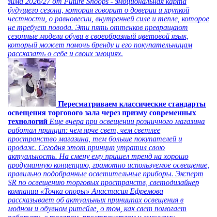
зима 2026/27 от Future Snoops - эмоциональная карта
будущего сезона, которая говорит о доверии и хрупкой
честности, о равновесии, внутренней силе и тепле, которое
не требует повода. Эти пять оттенков превращают
сезонные модели обуви в своеобразный цветовой язык,
который может помочь бренду и его покупательницам
рассказать о себе и своих эмоциях.
Пересматриваем классические стандарты
освещения торгового зала через призму современных
технологий
Еще вчера при освещении розничного магазина
работал принцип: чем ярче свет, чем светлее
пространство магазина, тем больше покупателей и
продаж. Сегодня этот принцип утратил свою
актуальность. На смену ему пришел тренд на хорошо
продуманную концепцию, грамотно используемое освещение,
правильно подобранные осветительные приборы. Эксперт
SR по освещению торговых пространств, светодизайнер
компании «Точка опоры» Анастасия Ефремова
рассказывает об актуальных принципах освещения в
модном и обувном ритейле, о том, как свет помогает