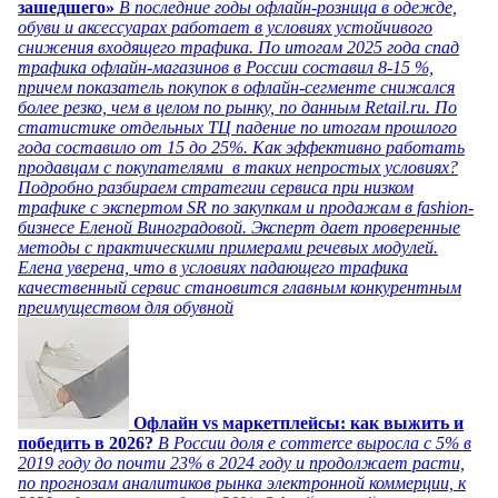
зашедшего»
В последние годы офлайн-розница в одежде,
обуви и аксессуарах работает в условиях устойчивого
снижения входящего трафика. По итогам 2025 года спад
трафика офлайн-магазинов в России составил 8-15 %,
причем показатель покупок в офлайн-сегменте снижался
более резко, чем в целом по рынку, по данным Retail.ru. По
статистике отдельных ТЦ падение по итогам прошлого
года составило от 15 до 25%. Как эффективно работать
продавцам с покупателями в таких непростых условиях?
Подробно разбираем стратегии сервиса при низком
трафике с экспертом SR по закупкам и продажам в fashion-
бизнесе Еленой Виноградовой. Эксперт дает проверенные
методы с практическими примерами речевых модулей.
Елена уверена, что в условиях падающего трафика
качественный сервис становится главным конкурентным
преимуществом для обувной
Офлайн vs маркетплейсы: как выжить и
победить в 2026?
В России доля e commerce выросла с 5% в
2019 году до почти 23% в 2024 году и продолжает расти,
по прогнозам аналитиков рынка электронной коммерции, к