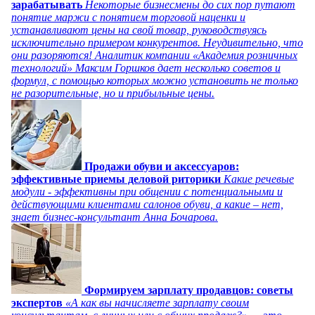
зарабатывать
Некоторые бизнесмены до сих пор путают
понятие маржи с понятием торговой наценки и
устанавливают цены на свой товар, руководствуясь
исключительно примером конкурентов. Неудивительно, что
они разоряются! Аналитик компании «Академия розничных
технологий» Максим Горшков дает несколько советов и
формул, с помощью которых можно установить не только
не разорительные, но и прибыльные цены.
Продажи обуви и аксессуаров:
эффективные приемы деловой риторики
Какие речевые
модули - эффективны при общении с потенциальными и
действующими клиентами салонов обуви, а какие – нет,
знает бизнес-консультант Анна Бочарова.
Формируем зарплату продавцов: советы
экспертов
«А как вы начисляете зарплату своим