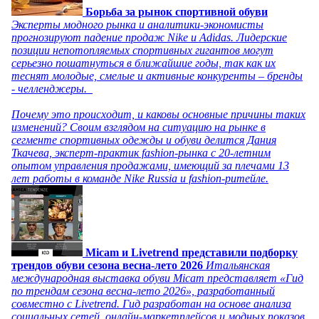
Борьба за рынок спортивной обуви
Эксперты модного рынка и аналитики-экономисты
прогнозируют падение продаж Nike и Adidas. Лидерские
позиции непотопляемых спортивных гигантов могут
серьезно пошатнуться в ближайшие годы, так как их
теснят молодые, смелые и активные конкуренты – бренды
- челленджеры.
Почему это происходит, и каковы основные причины таких
изменений? Своим взглядом на ситуацию на рынке в
сегменте спортивных одежды и обуви делится Дания
Ткачева, эксперт-практик fashion-рынка с 20-летним
опытом управления продажами, имеющий за плечами 13
лет работы в команде Nike Russia и fashion-ритейле.
Micam и Livetrend представили подборку
трендов обуви сезона весна-лето 2026
Итальянская
международная выставка обуви Micam представляет «Гид
по трендам сезона весна-лето 2026», разработанный
совместно с Livetrend. Гид разработан на основе анализа
социальных сетей, онлайн-маркетплейсов и модных показов,