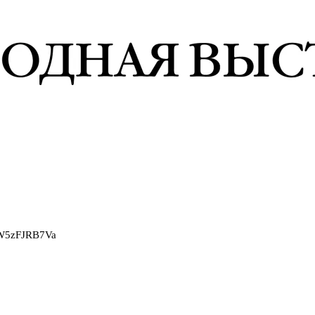
2W5zFJRB7Va