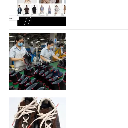
На платформе Lamoda - новый раздел и усл
дизайнерских марок
Российский маркетплейс Lamoda решил обновить разде
марок одежды, обуви и аксессуаров. Бренды также по
06.08.2026
52
Объем мирового производства обуви в 2025 г
В 2025 году мировое производство обуви практически н
на 0,1% до 24,6 млрд пар, - данные опубликованы в а
2026», Португальской ассоциацией…