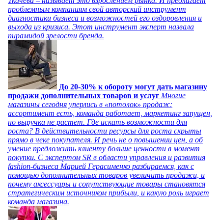
Ткачева – называет это взрослением рынка. И предлагает
проблемным компаниям свой авторский инструмент
диагностики бизнеса и возможностей его оздоровления и
выхода из кризиса. Этот инструмент эксперт назвала
пирамидой зрелости бренда.
До 20-30% к обороту могут дать магазину
продажи дополнительных товаров и услуг
Многие
магазины сегодня уперлись в «потолок» продаж:
ассортимент есть, команда работает, маркетинг запущен,
но выручка не растет. Где искать возможности для
роста? В действительности ресурсы для роста скрыты
прямо в чеке покупателя. И речь не о повышении цен, а об
умение предложить клиенту больше ценности в момент
покупки. С экспертом SR в области управления и развития
fashion-бизнеса Марией Герасименко разбираемся, как с
помощью дополнительных товаров увеличить продажи, и
почему аксессуары и сопутствующие товары становятся
стратегическим источником прибыли, и какую роль играет
команда магазина.