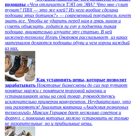
подошвы
«Чем отличается ТЭП от ЭВА? Что мне сулит
тунит? ПВХ — это же клей? Из чего вообще сделана
подошва этих ботинок?» — современный покупатель хочет
знать все. Чтобы не ударить перед ним в грязь лицом и
суметь объяснить, годится ли ему в подметки такая
подошва, внимательно изучите эту статью. В ней
инженер-технолог Игорь Окороков рассказывает, из каких
материалов делаются подошвы обуви и чем хорош каждый
из них.
Как установить цены, которые позволят
зарабатывать
Некоторые бизнесмены до сих пор путают
понятие маржи с понятием торговой наценки и
устанавливают цены на свой товар, руководствуясь
исключительно примером конкурентов. Неудивительно, что
они разоряются! Аналитик компании «Академия розничных
технологий» Максим Горшков дает несколько советов и
формул, с помощью которых можно установить не только
не разорительные, но и прибыльные цены.