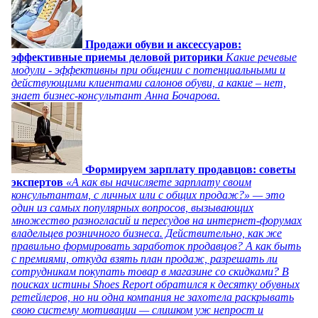
Продажи обуви и аксессуаров:
эффективные приемы деловой риторики
Какие речевые
модули - эффективны при общении с потенциальными и
действующими клиентами салонов обуви, а какие – нет,
знает бизнес-консультант Анна Бочарова.
Формируем зарплату продавцов: советы
экспертов
«А как вы начисляете зарплату своим
консультантам, с личных или с общих продаж?» — это
один из самых популярных вопросов, вызывающих
множество разногласий и пересудов на интернет-форумах
владельцев розничного бизнеса. Действительно, как же
правильно формировать заработок продавцов? А как быть
с премиями, откуда взять план продаж, разрешать ли
сотрудникам покупать товар в магазине со скидками? В
поисках истины Shoes Report обратился к десятку обувных
ретейлеров, но ни одна компания не захотела раскрывать
свою систему мотивации — слишком уж непрост и