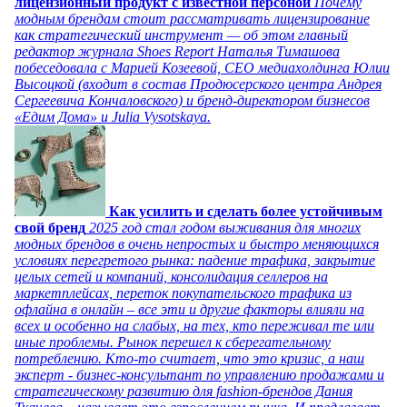
лицензионный продукт с известной персоной
Почему
модным брендам стоит рассматривать лицензирование
как стратегический инструмент — об этом главный
редактор журнала Shoes Report Наталья Тимашова
побеседовала с Марией Козеевой, СЕО медиахолдинга Юлии
Высоцкой (входит в состав Продюсерского центра Андрея
Сергеевича Кончаловского) и бренд-директором бизнесов
«Едим Дома» и Julia Vysotskaya.
Как усилить и сделать более устойчивым
свой бренд
2025 год стал годом выживания для многих
модных брендов в очень непростых и быстро меняющихся
условиях перегретого рынка: падение трафика, закрытие
целых сетей и компаний, консолидация селлеров на
маркетплейсах, переток покупательского трафика из
офлайна в онлайн – все эти и другие факторы влияли на
всех и особенно на слабых, на тех, кто переживал те или
иные проблемы. Рынок перешел к сберегательному
потреблению. Кто-то считает, что это кризис, а наш
эксперт - бизнес-консультант по управлению продажами и
стратегическому развитию для fashion-брендов Дания