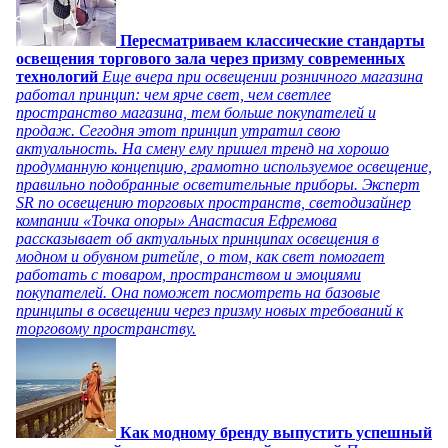
Пересматриваем классические стандарты
освещения торгового зала через призму современных
технологий
Еще вчера при освещении розничного магазина
работал принцип: чем ярче свет, чем светлее
пространство магазина, тем больше покупателей и
продаж. Сегодня этот принцип утратил свою
актуальность. На смену ему пришел тренд на хорошо
продуманную концепцию, грамотно используемое освещение,
правильно подобранные осветительные приборы. Эксперт
SR по освещению торговых пространств, светодизайнер
компании «Точка опоры» Анастасия Ефремова
рассказывает об актуальных принципах освещения в
модном и обувном ритейле, о том, как свет помогает
работать с товаром, пространством и эмоциями
покупателей. Она поможет посмотреть на базовые
принципы в освещении через призму новых требований к
торговому пространству.
Как модному бренду выпустить успешный