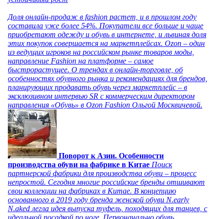
Доля онлайн-продаж в fashion растет, и в прошлом году
составила уже более 54%. Покупатели все больше и чаще
приобретают одежду и обувь в интернете, и львиная доля
этих покупок совершается на маркетплейсах. Ozon – один
из ведущих игроков на российском рынке товаров моды,
направление Fashion на платформе – самое
быстрорастущее. О трендах в онлайн-торговле, об
особенностях обувного рынка и рекомендациях для брендов,
планирующих продавать обувь через маркетплейс – в
эксклюзивном интервью SR с коммерческим директором
направления «Обувь» в Ozon Fashion Ольгой Москвичевой.
Поворот к Азии. Особенности
производства обуви на фабрике в Китае
Поиск
партнерской фабрики для производства обуви – процесс
непростой. Сегодня многие российские бренды отшивают
свои коллекции на фабриках в Китае. В концепцию
основанного в 2019 году бренда женской обуви N.early
N.aked легла идея выпуска туфель, походящих для танцев, с
идеальной посадкой по ноге. Первоначально обувь