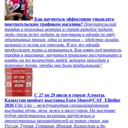
Как научиться эффективно управлять
покупательским трафиком магазина?
Покупательский
трафик в торговых центрах и стрит-ритейле падает,
люди стали реже ходить за покупками в офлайн по ряду
объективных причин, одна из которых – удобство онлайн-
шопинга со всеми его плюсами. И все же офлайн
продолжает жить и развиваться. Как взять под контроль
трафик в магазинах, научиться правильно рассчитывать и
влиять на то количество людей, которое приходит в
торговые точки, чтобы они были прибыльными?
C 27 по 29 июля в городе Алматы,
Казахстан пройдет выставка Euro Shoes@CAF_Eliteline
2026
Elite Line – международная специализированная
выставка обуви, меха, кожи и аксессуаров. На выставке
будут представлены коллекции зарубежных и
отечественных производителей из таких стран, как
Россия, Турция, Германия, Италия, Казахстан и др.