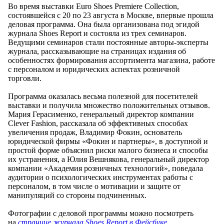
Во время выставки Euro Shoes Premiere Collection,
состоявшейся с 20 по 23 августа в Москве, впервые прошла
деловая программа. Она была организована под эгидой
журнала Shoes Report и состояла из трех семинаров.
Ведущими семинаров стали постоянные авторы-эксперты
журнала, рассказывающие на страницах издания об
особенностях формирования ассортимента магазина, работе
с персоналом и юридических аспектах розничной
торговли.
Программа оказалась весьма полезной для посетителей
выставки и получила множество положительных отзывов.
Мария Герасименко, генеральный директор компании
Clever Fashion, рассказала об эффективных способах
увеличения продаж, Владимир Фокин, основатель
юридической фирмы «Фокин и партнеры», в доступной и
простой форме объяснил риски малого бизнеса и способы
их устранения, а Юлия Вешнякова, генеральный директор
компании «Академия розничных технологий», поведала
аудитории о психологических инструментах работы с
персоналом, в том числе о мотивации и защите от
манипуляций со стороны подчиненных.
Фотографии с деловой программы можно посмотреть
на
странице журнала Shoes Report в Фейсбуке
.