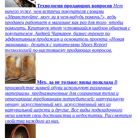
Технология продающих вопросов
Нет
ничего хуже, чем встреча покупателя словами
«Здравствуйте, могу ли я чем-нибудь помочь?», ведь
продавец работает в магазине как раз для того, чтобы
помогать. Критикуя этот устоявшийся шаблон общения с
покупателем, Андрей Чиркарев, бизнес-тренер по
эффективным продажам и основатель проекта «Новая
экономика», делится с читателями Shoes Report
технологией по-настоящему продающих вопросов.
Мех, да не только: виды подклада
В
производстве зимней обуви используют различные
материалы, предназначенные для сохранения тепла и
отвечающие требованиям потребителей: натуральную
овчину, искусственный мех, искусственный мех из
натуральной шерсти и другие. Все виды подкладочного
меха имеют свои достоинства и недостатки. Рассмотрим
свойства каждого из них.