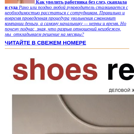
Как уволить работника без слез, скандала
и суда
Рано или поздно любой руководитель сталкивается с
необходимостью расстаться с сотрудником. Правильно и
вовремя проведенная процедура увольнения сэкономит
компании деньги, а самому начальнику — нервы и время. Но
почему подчас, зная, что разрыв отношений неизбежен,
мы откладываем решение на месяцы?
ЧИТАЙТЕ В СВЕЖЕМ НОМЕРЕ