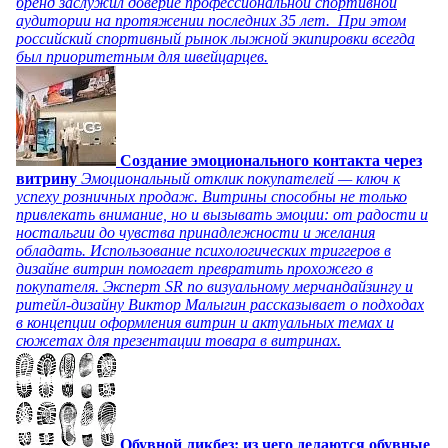
бренд заслужил доверие профессиональной спортивной
аудитории на протяжении последних 35 лет. При этом
российский спортивный рынок лыжной экипировки всегда
был приоритетным для швейцарцев.
Создание эмоционального контакта через
витрину
Эмоциональный отклик покупателей — ключ к
успеху розничных продаж. Витрины способны не только
привлекать внимание, но и вызывать эмоции: от радости и
ностальгии до чувства принадлежности и желания
обладать. Использование психологических триггеров в
дизайне витрин помогает превратить прохожего в
покупателя. Эксперт SR по визуальному мерчандайзингу и
ритейл-дизайну Виктор Малыгин рассказывает о подходах
в концепции оформления витрин и актуальных темах и
сюжетах для презентации товара в витринах.
Обувной ликбез: из чего делаются обувные