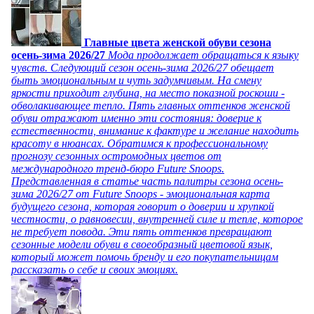
Главные цвета женской обуви сезона
осень-зима 2026/27
Мода продолжает обращаться к языку
чувств. Следующий сезон осень-зима 2026/27 обещает
быть эмоциональным и чуть задумчивым. На смену
яркости приходит глубина, на место показной роскоши -
обволакивающее тепло. Пять главных оттенков женской
обуви отражают именно эти состояния: доверие к
естественности, внимание к фактуре и желание находить
красоту в нюансах. Обратимся к профессиональному
прогнозу сезонных остромодных цветов от
международного тренд-бюро Future Snoops.
Представленная в статье часть палитры сезона осень-
зима 2026/27 от Future Snoops - эмоциональная карта
будущего сезона, которая говорит о доверии и хрупкой
честности, о равновесии, внутренней силе и тепле, которое
не требует повода. Эти пять оттенков превращают
сезонные модели обуви в своеобразный цветовой язык,
который может помочь бренду и его покупательницам
рассказать о себе и своих эмоциях.