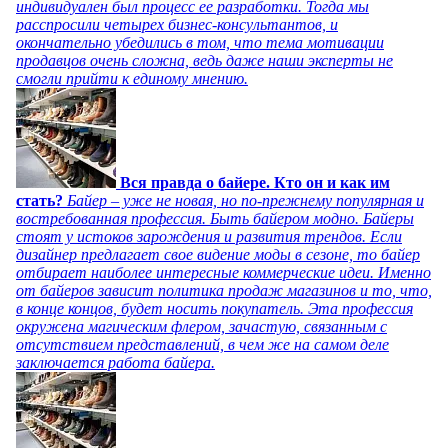
индивидуален был процесс ее разработки. Тогда мы
расспросили четырех бизнес-консультантов, и
окончательно убедились в том, что тема мотивации
продавцов очень сложна, ведь даже наши эксперты не
смогли прийти к единому мнению.
Вся правда о байере. Кто он и как им
стать?
Байер – уже не новая, но по-прежнему популярная и
востребованная профессия. Быть байером модно. Байеры
стоят у истоков зарождения и развития трендов. Если
дизайнер предлагает свое видение моды в сезоне, то байер
отбирает наиболее интересные коммерческие идеи. Именно
от байеров зависит политика продаж магазинов и то, что,
в конце концов, будет носить покупатель. Эта профессия
окружена магическим флером, зачастую, связанным с
отсутствием представлений, в чем же на самом деле
заключается работа байера.