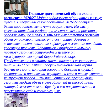
Главные цвета женской обуви сезона
осень-зима 2026/27
Мода продолжает обращаться к языку
чувств. Следующий сезон осень-зима 2026/27 обещает
быть эмоциональным и чуть задумчивым. На смену
яркости приходит глубина, на место показной роскоши -
обволакивающее тепло. Пять главных оттенков женской
обуви отражают именно эти состояния: доверие к
естественности, внимание к фактуре и желание находить
красоту в нюансах. Обратимся к профессиональному
прогнозу сезонных остромодных цветов от
международного тренд-бюро Future Snoops.
Представленная в статье часть палитры сезона осень-
зима 2026/27 от Future Snoops - эмоциональная карта
будущего сезона, которая говорит о доверии и хрупкой
честности, о равновесии, внутренней силе и тепле, которое
не требует повода. Эти пять оттенков превращают
сезонные модели обуви в своеобразный цветовой язык,
который может помочь бренду и его покупательницам
рассказать о себе и своих эмоциях.