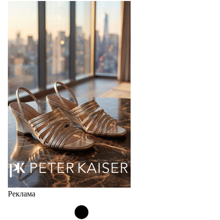
перевыпустил свой хит - кроссовки
Bubble
Популярный силуэт бренда,1999 года выпуска,
соответствует сегодняшнему тренду на
сникерины (гибридный вариант балеток и
кроссовок обтекаемой формы и с тонкой подошвой).
Но в модели Miu Miu Bubble присутствует еще и…
05.08.2026
3966
Реклама