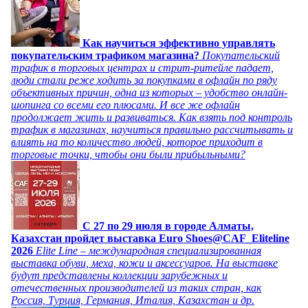
Как научиться эффективно управлять
покупательским трафиком магазина?
Покупательский
трафик в торговых центрах и стрит-ритейле падает,
люди стали реже ходить за покупками в офлайн по ряду
объективных причин, одна из которых – удобство онлайн-
шопинга со всеми его плюсами. И все же офлайн
продолжает жить и развиваться. Как взять под контроль
трафик в магазинах, научиться правильно рассчитывать и
влиять на то количество людей, которое приходит в
торговые точки, чтобы они были прибыльными?
C 27 по 29 июля в городе Алматы,
Казахстан пройдет выставка Euro Shoes@CAF_Eliteline
2026
Elite Line – международная специализированная
выставка обуви, меха, кожи и аксессуаров. На выставке
будут представлены коллекции зарубежных и
отечественных производителей из таких стран, как
Россия, Турция, Германия, Италия, Казахстан и др.