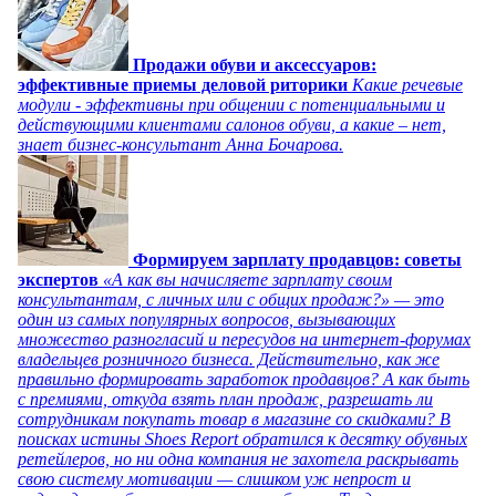
Продажи обуви и аксессуаров:
эффективные приемы деловой риторики
Какие речевые
модули - эффективны при общении с потенциальными и
действующими клиентами салонов обуви, а какие – нет,
знает бизнес-консультант Анна Бочарова.
Формируем зарплату продавцов: советы
экспертов
«А как вы начисляете зарплату своим
консультантам, с личных или с общих продаж?» — это
один из самых популярных вопросов, вызывающих
множество разногласий и пересудов на интернет-форумах
владельцев розничного бизнеса. Действительно, как же
правильно формировать заработок продавцов? А как быть
с премиями, откуда взять план продаж, разрешать ли
сотрудникам покупать товар в магазине со скидками? В
поисках истины Shoes Report обратился к десятку обувных
ретейлеров, но ни одна компания не захотела раскрывать
свою систему мотивации — слишком уж непрост и