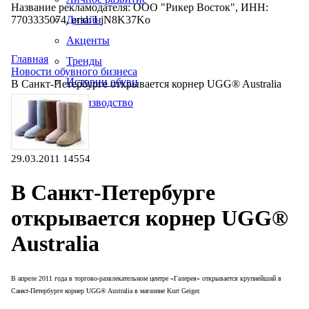
Название рекламодателя: ООО "Рикер Восток", ИНН:
7703335074, erid: LjN8K37Ko
Дизайн
Акценты
Главная
Тренды
Новости обувного бизнеса
Истории обуви
В Санкт-Петербурге открывается корнер UGG® Australia
Производство
29.03.2011
14554
В Санкт-Петербурге
открывается корнер UGG®
Australia
В апреле 2011 года в торгово-развлекательном центре «Галерея» открывается крупнейший в
Санкт-Петербурге корнер UGG® Australia в магазине Kurt Geiger.