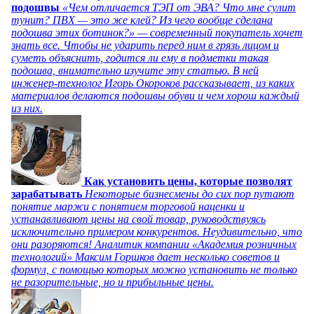
подошвы
«Чем отличается ТЭП от ЭВА? Что мне сулит
тунит? ПВХ — это же клей? Из чего вообще сделана
подошва этих ботинок?» — современный покупатель хочет
знать все. Чтобы не ударить перед ним в грязь лицом и
суметь объяснить, годится ли ему в подметки такая
подошва, внимательно изучите эту статью. В ней
инженер-технолог Игорь Окороков рассказывает, из каких
материалов делаются подошвы обуви и чем хорош каждый
из них.
Как установить цены, которые позволят
зарабатывать
Некоторые бизнесмены до сих пор путают
понятие маржи с понятием торговой наценки и
устанавливают цены на свой товар, руководствуясь
исключительно примером конкурентов. Неудивительно, что
они разоряются! Аналитик компании «Академия розничных
технологий» Максим Горшков дает несколько советов и
формул, с помощью которых можно установить не только
не разорительные, но и прибыльные цены.