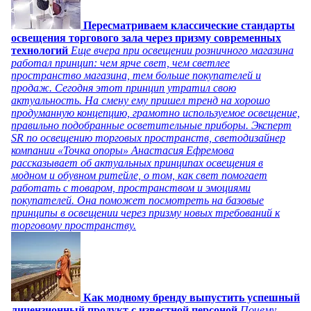
Пересматриваем классические стандарты
освещения торгового зала через призму современных
технологий
Еще вчера при освещении розничного магазина
работал принцип: чем ярче свет, чем светлее
пространство магазина, тем больше покупателей и
продаж. Сегодня этот принцип утратил свою
актуальность. На смену ему пришел тренд на хорошо
продуманную концепцию, грамотно используемое освещение,
правильно подобранные осветительные приборы. Эксперт
SR по освещению торговых пространств, светодизайнер
компании «Точка опоры» Анастасия Ефремова
рассказывает об актуальных принципах освещения в
модном и обувном ритейле, о том, как свет помогает
работать с товаром, пространством и эмоциями
покупателей. Она поможет посмотреть на базовые
принципы в освещении через призму новых требований к
торговому пространству.
Как модному бренду выпустить успешный
лицензионный продукт с известной персоной
Почему