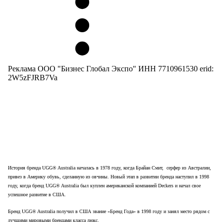
Реклама ООО "Бизнес Глобал Экспо" ИНН 7710961530 erid:
2W5zFJRB7Va
История бренда UGG® Australia началась в 1978 году, когда Брайан Смит, серфер из Австралии,
привез в Америку обувь, сделанную из овчины. Новый этап в развитии бренда наступил в 1998
году, когда бренд UGG® Australia был куплен американской компанией Deckers и начал свое
успешное развитие в США.
Бренд UGG® Australia получил в США звание «Бренд Года» в 1998 году и занял место рядом с
лучшими мировыми брендами класса люкс.