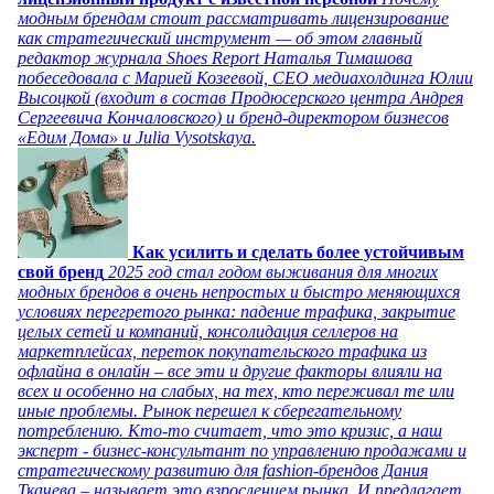
модным брендам стоит рассматривать лицензирование
как стратегический инструмент — об этом главный
редактор журнала Shoes Report Наталья Тимашова
побеседовала с Марией Козеевой, СЕО медиахолдинга Юлии
Высоцкой (входит в состав Продюсерского центра Андрея
Сергеевича Кончаловского) и бренд-директором бизнесов
«Едим Дома» и Julia Vysotskaya.
Как усилить и сделать более устойчивым
свой бренд
2025 год стал годом выживания для многих
модных брендов в очень непростых и быстро меняющихся
условиях перегретого рынка: падение трафика, закрытие
целых сетей и компаний, консолидация селлеров на
маркетплейсах, переток покупательского трафика из
офлайна в онлайн – все эти и другие факторы влияли на
всех и особенно на слабых, на тех, кто переживал те или
иные проблемы. Рынок перешел к сберегательному
потреблению. Кто-то считает, что это кризис, а наш
эксперт - бизнес-консультант по управлению продажами и
стратегическому развитию для fashion-брендов Дания
Ткачева – называет это взрослением рынка. И предлагает