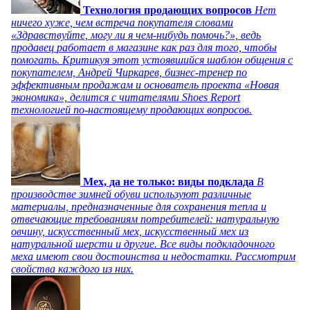
Технология продающих вопросов
Нет
ничего хуже, чем встреча покупателя словами
«Здравствуйте, могу ли я чем-нибудь помочь?», ведь
продавец работает в магазине как раз для того, чтобы
помогать. Критикуя этот устоявшийся шаблон общения с
покупателем, Андрей Чиркарев, бизнес-тренер по
эффективным продажам и основатель проекта «Новая
экономика», делится с читателями Shoes Report
технологией по-настоящему продающих вопросов.
Мех, да не только: виды подклада
В
производстве зимней обуви используют различные
материалы, предназначенные для сохранения тепла и
отвечающие требованиям потребителей: натуральную
овчину, искусственный мех, искусственный мех из
натуральной шерсти и другие. Все виды подкладочного
меха имеют свои достоинства и недостатки. Рассмотрим
свойства каждого из них.