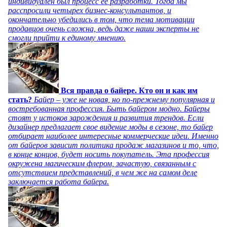
индивидуален был процесс ее разработки. Тогда мы
расспросили четырех бизнес-консультантов, и
окончательно убедились в том, что тема мотивации
продавцов очень сложна, ведь даже наши эксперты не
смогли прийти к единому мнению.
Вся правда о байере. Кто он и как им
стать?
Байер – уже не новая, но по-прежнему популярная и
востребованная профессия. Быть байером модно. Байеры
стоят у истоков зарождения и развития трендов. Если
дизайнер предлагает свое видение моды в сезоне, то байер
отбирает наиболее интересные коммерческие идеи. Именно
от байеров зависит политика продаж магазинов и то, что,
в конце концов, будет носить покупатель. Эта профессия
окружена магическим флером, зачастую, связанным с
отсутствием представлений, в чем же на самом деле
заключается работа байера.