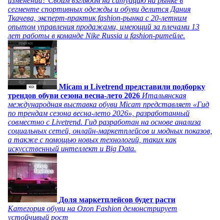
изменений? Своим взглядом на ситуацию на рынке в
сегменте спортивных одежды и обуви делится Дания
Ткачева, эксперт-практик fashion-рынка с 20-летним
опытом управления продажами, имеющий за плечами 13
лет работы в команде Nike Russia и fashion-ритейле.
Micam и Livetrend представили подборку
трендов обуви сезона весна-лето 2026
Итальянская
международная выставка обуви Micam представляет «Гид
по трендам сезона весна-лето 2026», разработанный
совместно с Livetrend. Гид разработан на основе анализа
социальных сетей, онлайн-маркетплейсов и модных показов,
а также с помощью новых технологий, таких как
искусственный интеллект и Big Data.
Доля маркетплейсов будет расти
Категория обуви на Ozon Fashion демонстрирует
устойчивый рост