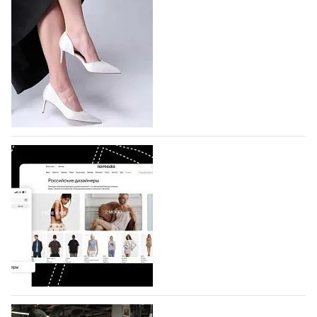
подано 1047 заявок
На участие в седьмой Московской неделе моды,
которая пройдет в российской столице с 26 сентября
по 1 октября, уже подано 1047 заявок. Примерно
половину из них (494) прислали дизайнеры,
коллекции которых не были представлены в…
07.08.2026
750
BALLINA представит свои новинки на Euro
Shoes
Компания BALLINA Guangzhou Lihuang Footwear
Co., Ltd., основанная в 2011 году и расположенная в
Гуанчжоу, столице моды Китая, является
профессиональной обувной компанией,
объединяющей разработку, производство и…
07.08.2026
618
На платформе Lamoda - новый раздел и