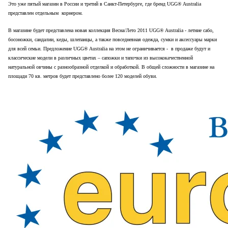
Это уже пятый магазин в России и третий в Санкт-Петербурге, где бренд UGG® Australia
представлен отдельным корнером.
В магазине будет представлена новая коллекция Весна/Лето 2011 UGG® Australia - летние сабо,
босоножки, сандалии, кеды, шлепанцы, а также повседневная одежда, сумки и аксессуары марки
для всей семьи. Предложение UGG® Australia на этом не ограничивается - в продаже будут и
классические модели в различных цветах – сапожки и тапочки из высококачественной
натуральной овчины с разнообразной отделкой и обработкой. В общей сложности в магазине на
площади 70 кв. метров будет представлено более 120 моделей обуви.