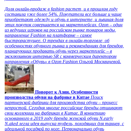
Доля онлайн-продаж в fashion растет, и в прошлом году
составила уже более 54%. Покупатели все больше и чаще
приобретают одежду и обувь в интернете, и львиная доля
этих покупок совершается на маркетплейсах. Ozon – один
из ведущих игроков на российском рынке товаров моды,
направление Fashion на платформе – самое
быстрорастущее. О трендах в онлайн-торговле, об
особенностях обувного рынка и рекомендациях для брендов,
планирующих продавать обувь через маркетплейс – в
эксклюзивном интервью SR с коммерческим директором
направления «Обувь» в Ozon Fashion Ольгой Москвичевой.
Поворот к Азии. Особенности
производства обуви на фабрике в Китае
Поиск
партнерской фабрики для производства обуви – процесс
непростой. Сегодня многие российские бренды отшивают
свои коллекции на фабриках в Китае. В концепцию
основанного в 2019 году бренда женской обуви N.early
N.aked легла идея выпуска туфель, походящих для танцев, с
идеальной посадкой по ноге. Первоначально обувь