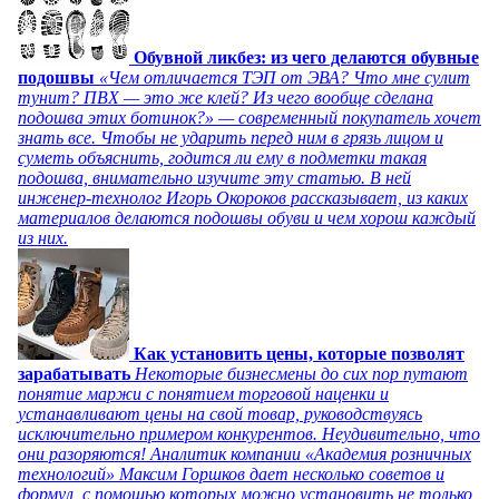
Обувной ликбез: из чего делаются обувные
подошвы
«Чем отличается ТЭП от ЭВА? Что мне сулит
тунит? ПВХ — это же клей? Из чего вообще сделана
подошва этих ботинок?» — современный покупатель хочет
знать все. Чтобы не ударить перед ним в грязь лицом и
суметь объяснить, годится ли ему в подметки такая
подошва, внимательно изучите эту статью. В ней
инженер-технолог Игорь Окороков рассказывает, из каких
материалов делаются подошвы обуви и чем хорош каждый
из них.
Как установить цены, которые позволят
зарабатывать
Некоторые бизнесмены до сих пор путают
понятие маржи с понятием торговой наценки и
устанавливают цены на свой товар, руководствуясь
исключительно примером конкурентов. Неудивительно, что
они разоряются! Аналитик компании «Академия розничных
технологий» Максим Горшков дает несколько советов и
формул, с помощью которых можно установить не только