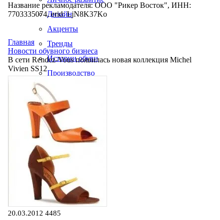
Название рекламодателя: ООО "Рикер Восток", ИНН:
7703335074, erid: LjN8K37Ko
Дизайн
Акценты
Главная
Тренды
Новости обувного бизнеса
Истории обуви
В сети Rendez-Vous появилась новая коллекция Michel
Vivien SS12
Производство
20.03.2012
4485