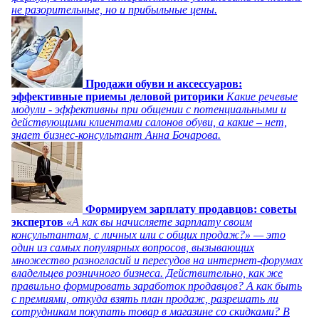
не разорительные, но и прибыльные цены.
Продажи обуви и аксессуаров:
эффективные приемы деловой риторики
Какие речевые
модули - эффективны при общении с потенциальными и
действующими клиентами салонов обуви, а какие – нет,
знает бизнес-консультант Анна Бочарова.
Формируем зарплату продавцов: советы
экспертов
«А как вы начисляете зарплату своим
консультантам, с личных или с общих продаж?» — это
один из самых популярных вопросов, вызывающих
множество разногласий и пересудов на интернет-форумах
владельцев розничного бизнеса. Действительно, как же
правильно формировать заработок продавцов? А как быть
с премиями, откуда взять план продаж, разрешать ли
сотрудникам покупать товар в магазине со скидками? В