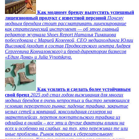
Как модному бренду выпустить успешный
лицензионный продукт с известной персоной
Почему
модным брендам стоит рассматривать лицензирование
как стратегический инструмент — об этом главный
редактор журнала Shoes Report Наталья Тимашова
побеседовала с Марией Козеевой, СЕО медиахолдинга Юлии
Высоцкой (входит в состав Продюсерского центра Андрея
Сергеевича Кончаловского) и бренд-директором бизнесов
«Едим Дома» и Julia Vysotskaya.
Как усилить и сделать более устойчивым
свой бренд
2025 год стал годом выживания для многих
модных брендов в очень непростых и быстро меняющихся
условиях перегретого рынка: падение трафика, закрытие
целых сетей и компаний, консолидация селлеров на
маркетплейсах, переток покупательского трафика из
офлайна в онлайн – все эти и другие факторы влияли на
всех и особенно на слабых, на тех, кто переживал те или
иные проблемы. Рынок перешел к сберегательному