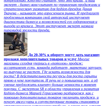
потреблению. Кто-то считает, что это кризис, а наш
эксперт - бизнес-консультант по управлению продажами и
стратегическому развитию для fashion-брендов Дания
Ткачева – называет это взрослением рынка. И предлагает
проблемным компаниям свой авторский инструмент
диагностики бизнеса и возможностей его оздоровления и
выхода из кризиса. Этот инструмент эксперт назвала
пирамидой зрелости бренда.
До 20-30% к обороту могут дать магазину
продажи дополнительных товаров и услуг
Многие
магазины сегодня уперлись в «потолок» продаж:
ассортимент есть, команда работает, маркетинг запущен,
но выручка не растет. Где искать возможности для
роста? В действительности ресурсы для роста скрыты
прямо в чеке покупателя. И речь не о повышении цен, а об
умение предложить клиенту больше ценности в момент
покупки. С экспертом SR в области управления и развития
fashion-бизнеса Марией Герасименко разбираемся, как с
помощью дополнительных товаров увеличить продажи, и
почему аксессуары и сопутствующие товары становятся
стратегическим источником прибыли, и какую роль играет