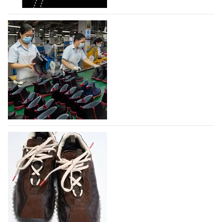
объединяющей разработку, производство и…
07.08.2026
309
На платформе Lamoda - новый раздел и
условия продвижения локальных
дизайнерских марок
Российский маркетплейс Lamoda решил обновить
раздел для продажи продукции локальных
дизайнерских марок одежды, обуви и аксессуаров.
Бренды также получат маркетинговую…
06.08.2026
479
Объем мирового производства обуви в
2025 году практически не увеличился
В 2025 году мировое производство обуви
практически не изменилось, зафиксировав
незначительный рост на 0,1% до 24,6 млрд пар, -
данные опубликованы в аналитическом вестнике