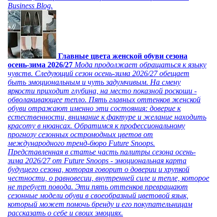
Business Blog.
Главные цвета женской обуви сезона
осень-зима 2026/27
Мода продолжает обращаться к языку
чувств. Следующий сезон осень-зима 2026/27 обещает
быть эмоциональным и чуть задумчивым. На смену
яркости приходит глубина, на место показной роскоши -
обволакивающее тепло. Пять главных оттенков женской
обуви отражают именно эти состояния: доверие к
естественности, внимание к фактуре и желание находить
красоту в нюансах. Обратимся к профессиональному
прогнозу сезонных остромодных цветов от
международного тренд-бюро Future Snoops.
Представленная в статье часть палитры сезона осень-
зима 2026/27 от Future Snoops - эмоциональная карта
будущего сезона, которая говорит о доверии и хрупкой
честности, о равновесии, внутренней силе и тепле, которое
не требует повода. Эти пять оттенков превращают
сезонные модели обуви в своеобразный цветовой язык,
который может помочь бренду и его покупательницам
рассказать о себе и своих эмоциях.