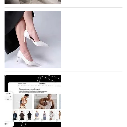
На участие в Московской неделе моды
подано 1047 заявок
На участие в седьмой Московской неделе моды,
которая пройдет в российской столице с 26 сентября
по 1 октября, уже подано 1047 заявок. Примерно
половину из них (494) прислали дизайнеры,
коллекции которых не были представлены в…
07.08.2026
423
BALLINA представит свои новинки на Euro
Shoes
Компания BALLINA Guangzhou Lihuang Footwear
Co., Ltd., основанная в 2011 году и расположенная в
Гуанчжоу, столице моды Китая, является
профессиональной обувной компанией,