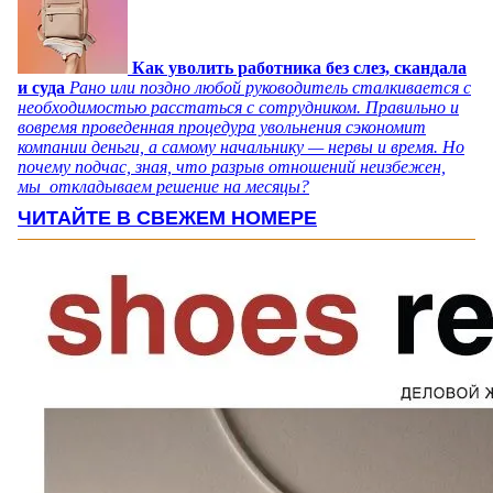
Как уволить работника без слез, скандала
и суда
Рано или поздно любой руководитель сталкивается с
необходимостью расстаться с сотрудником. Правильно и
вовремя проведенная процедура увольнения сэкономит
компании деньги, а самому начальнику — нервы и время. Но
почему подчас, зная, что разрыв отношений неизбежен,
мы откладываем решение на месяцы?
ЧИТАЙТЕ В СВЕЖЕМ НОМЕРЕ