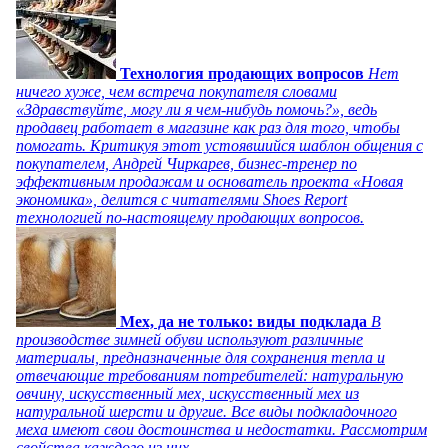
Технология продающих вопросов
Нет
ничего хуже, чем встреча покупателя словами
«Здравствуйте, могу ли я чем-нибудь помочь?», ведь
продавец работает в магазине как раз для того, чтобы
помогать. Критикуя этот устоявшийся шаблон общения с
покупателем, Андрей Чиркарев, бизнес-тренер по
эффективным продажам и основатель проекта «Новая
экономика», делится с читателями Shoes Report
технологией по-настоящему продающих вопросов.
Мех, да не только: виды подклада
В
производстве зимней обуви используют различные
материалы, предназначенные для сохранения тепла и
отвечающие требованиям потребителей: натуральную
овчину, искусственный мех, искусственный мех из
натуральной шерсти и другие. Все виды подкладочного
меха имеют свои достоинства и недостатки. Рассмотрим
свойства каждого из них.