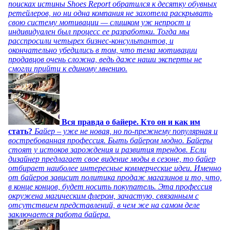
поисках истины Shoes Report обратился к десятку обувных
ретейлеров, но ни одна компания не захотела раскрывать
свою систему мотивации — слишком уж непрост и
индивидуален был процесс ее разработки. Тогда мы
расспросили четырех бизнес-консультантов, и
окончательно убедились в том, что тема мотивации
продавцов очень сложна, ведь даже наши эксперты не
смогли прийти к единому мнению.
Вся правда о байере. Кто он и как им
стать?
Байер – уже не новая, но по-прежнему популярная и
востребованная профессия. Быть байером модно. Байеры
стоят у истоков зарождения и развития трендов. Если
дизайнер предлагает свое видение моды в сезоне, то байер
отбирает наиболее интересные коммерческие идеи. Именно
от байеров зависит политика продаж магазинов и то, что,
в конце концов, будет носить покупатель. Эта профессия
окружена магическим флером, зачастую, связанным с
отсутствием представлений, в чем же на самом деле
заключается работа байера.