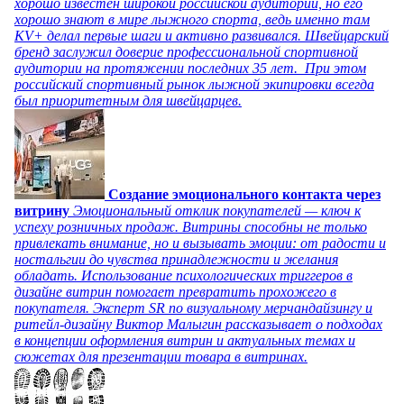
хорошо известен широкой российской аудитории, но его
хорошо знают в мире лыжного спорта, ведь именно там
KV+ делал первые шаги и активно развивался. Швейцарский
бренд заслужил доверие профессиональной спортивной
аудитории на протяжении последних 35 лет. При этом
российский спортивный рынок лыжной экипировки всегда
был приоритетным для швейцарцев.
Создание эмоционального контакта через
витрину
Эмоциональный отклик покупателей — ключ к
успеху розничных продаж. Витрины способны не только
привлекать внимание, но и вызывать эмоции: от радости и
ностальгии до чувства принадлежности и желания
обладать. Использование психологических триггеров в
дизайне витрин помогает превратить прохожего в
покупателя. Эксперт SR по визуальному мерчандайзингу и
ритейл-дизайну Виктор Малыгин рассказывает о подходах
в концепции оформления витрин и актуальных темах и
сюжетах для презентации товара в витринах.