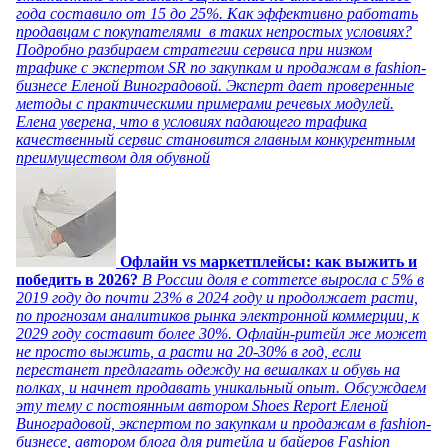
года составило от 15 до 25%. Как эффективно работать
продавцам с покупателями в таких непростых условиях?
Подробно разбираем стратегии сервиса при низком
трафике с экспертом SR по закупкам и продажам в fashion-
бизнесе Еленой Виноградовой. Эксперт дает проверенные
методы с практическими примерами речевых модулей.
Елена уверена, что в условиях падающего трафика
качественный сервис становится главным конкурентным
преимуществом для обувной
Офлайн vs маркетплейсы: как выжить и
победить в 2026?
В России доля e commerce выросла с 5% в
2019 году до почти 23% в 2024 году и продолжает расти,
по прогнозам аналитиков рынка электронной коммерции, к
2029 году составит более 30%. Офлайн-ритейл же может
не просто выжить, а расти на 20-30% в год, если
перестанет предлагать одежду на вешалках и обувь на
полках, и начнет продавать уникальный опыт. Обсуждаем
эту тему с постоянным автором Shoes Report Еленой
Виноградовой, экспертом по закупкам и продажам в fashion-
бизнесе, автором блога для ритейла и байеров Fashion