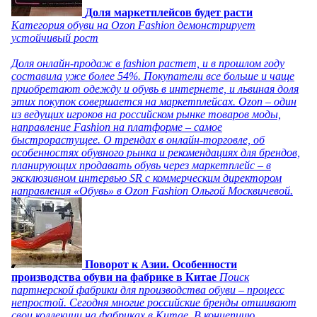
Доля маркетплейсов будет расти
Категория обуви на Ozon Fashion демонстрирует
устойчивый рост
Доля онлайн-продаж в fashion растет, и в прошлом году
составила уже более 54%. Покупатели все больше и чаще
приобретают одежду и обувь в интернете, и львиная доля
этих покупок совершается на маркетплейсах. Ozon – один
из ведущих игроков на российском рынке товаров моды,
направление Fashion на платформе – самое
быстрорастущее. О трендах в онлайн-торговле, об
особенностях обувного рынка и рекомендациях для брендов,
планирующих продавать обувь через маркетплейс – в
эксклюзивном интервью SR с коммерческим директором
направления «Обувь» в Ozon Fashion Ольгой Москвичевой.
Поворот к Азии. Особенности
производства обуви на фабрике в Китае
Поиск
партнерской фабрики для производства обуви – процесс
непростой. Сегодня многие российские бренды отшивают
свои коллекции на фабриках в Китае. В концепцию