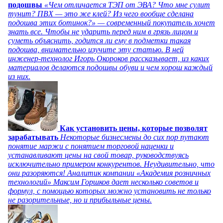
подошвы
«Чем отличается ТЭП от ЭВА? Что мне сулит
тунит? ПВХ — это же клей? Из чего вообще сделана
подошва этих ботинок?» — современный покупатель хочет
знать все. Чтобы не ударить перед ним в грязь лицом и
суметь объяснить, годится ли ему в подметки такая
подошва, внимательно изучите эту статью. В ней
инженер-технолог Игорь Окороков рассказывает, из каких
материалов делаются подошвы обуви и чем хорош каждый
из них.
Как установить цены, которые позволят
зарабатывать
Некоторые бизнесмены до сих пор путают
понятие маржи с понятием торговой наценки и
устанавливают цены на свой товар, руководствуясь
исключительно примером конкурентов. Неудивительно, что
они разоряются! Аналитик компании «Академия розничных
технологий» Максим Горшков дает несколько советов и
формул, с помощью которых можно установить не только
не разорительные, но и прибыльные цены.