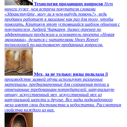
Технология продающих вопросов
Нет
ничего хуже, чем встреча покупателя словами
«Здравствуйте, могу ли я чем-нибудь помочь?», ведь
продавец работает в магазине как раз для того, чтобы
помогать. Критикуя этот устоявшийся шаблон общения с
покупателем, Андрей Чиркарев, бизнес-тренер по
эффективным продажам и основатель проекта «Новая
экономика», делится с читателями Shoes Report
технологией по-настоящему продающих вопросов.
Мех, да не только: виды подклада
В
производстве зимней обуви используют различные
материалы, предназначенные для сохранения тепла и
отвечающие требованиям потребителей: натуральную
овчину, искусственный мех, искусственный мех из
натуральной шерсти и другие. Все виды подкладочного
меха имеют свои достоинства и недостатки. Рассмотрим
свойства каждого из них.