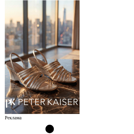
перевыпустил свой хит - кроссовки
Bubble
Популярный силуэт бренда,1999 года выпуска,
соответствует сегодняшнему тренду на
сникерины (гибридный вариант балеток и
кроссовок обтекаемой формы и с тонкой подошвой).
Но в модели Miu Miu Bubble присутствует еще и…
05.08.2026
3497
Реклама