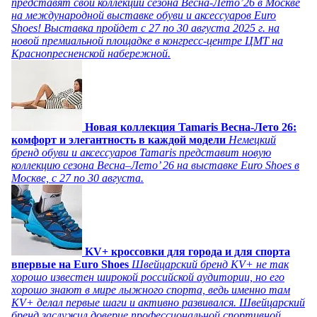
представят свои коллекции сезона Весна-Лето’26 в Москве
на международной выставке обуви и аксессуаров Euro
Shoes! Выставка пройдет c 27 по 30 августа 2025 г. на
новой премиальной площадке в конгресс-центре ЦМТ на
Краснопресненской набережной.
Новая коллекция Tamaris Весна-Лето 26:
комфорт и элегантность в каждой модели
Немецкий
бренд обуви и аксессуаров Tamaris представит новую
коллекцию сезона Весна–Лето’ 26 на выставке Euro Shoes в
Москве, с 27 по 30 августа.
KV+ кроссовки для города и для спорта
впервые на Euro Shoes
Швейцарский бренд KV+ не так
хорошо известен широкой российской аудитории, но его
хорошо знают в мире лыжного спорта, ведь именно там
KV+ делал первые шаги и активно развивался. Швейцарский
бренд заслужил доверие профессиональной спортивной