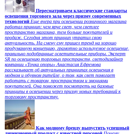
Пересматриваем классические стандарты
освещения торгового зала через призму современных
технологий
Еще вчера при освещении розничного магазина
работал принцип: чем ярче свет, чем светлее
пространство магазина, тем больше покупателей и
продаж. Сегодня этот принцип утратил свою
актуальность. На смену ему пришел тренд на хорошо
продуманную концепцию, грамотно используемое освещение,
правильно подобранные осветительные приборы. Эксперт
SR по освещению торговых пространств, светодизайнер
компании «Точка опоры» Анастасия Ефремова
рассказывает об актуальных принципах освещения в
модном и обувном ритейле, о том, как свет помогает
работать с товаром, пространством и эмоциями
покупателей. Она поможет посмотреть на базовые
принципы в освещении через призму новых требований к
торговому пространству.
Как модному бренду выпустить успешный
лицензионный продукт с известной персоной
Почему