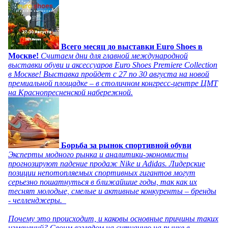
Всего месяц до выставки Euro Shoes в
Москве!
Считаем дни для главной международной
выставки обуви и аксессуаров Euro Shoes Premiere Collection
в Москве! Выставка пройдет с 27 по 30 августа на новой
премиальной площадке – в столичном конгресс-центре ЦМТ
на Краснопресненской набережной.
Борьба за рынок спортивной обуви
Эксперты модного рынка и аналитики-экономисты
прогнозируют падение продаж Nike и Adidas. Лидерские
позиции непотопляемых спортивных гигантов могут
серьезно пошатнуться в ближайшие годы, так как их
теснят молодые, смелые и активные конкуренты – бренды
- челленджеры.
Почему это происходит, и каковы основные причины таких
изменений? Своим взглядом на ситуацию на рынке в