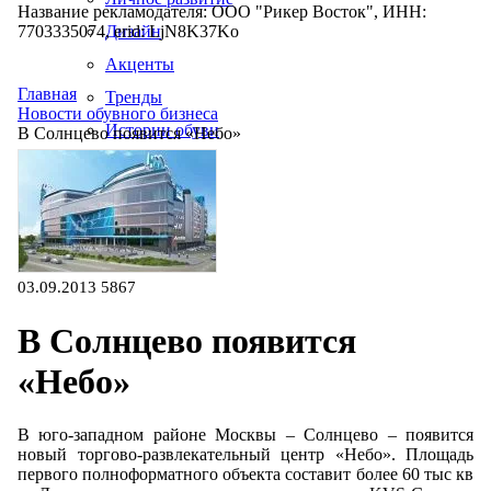
Название рекламодателя: ООО "Рикер Восток", ИНН:
7703335074, erid: LjN8K37Ko
Дизайн
Акценты
Главная
Тренды
Новости обувного бизнеса
Истории обуви
В Солнцево появится «Небо»
Производство
03.09.2013
5867
В Солнцево появится
«Небо»
В юго-западном районе Москвы – Солнцево – появится
новый торгово-развлекательный центр «Небо». Площадь
первого полноформатного объекта составит более 60 тыс кв