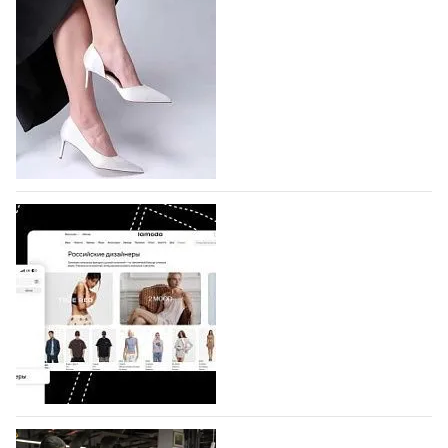
подано 1047 заявок
На участие в седьмой Московской неделе моды,
которая пройдет в российской столице с 26 сентября
по 1 октября, уже подано 1047 заявок. Примерно
половину из них (494) прислали дизайнеры,
коллекции которых не были представлены в…
07.08.2026
713
BALLINA представит свои новинки на Euro
Shoes
Компания BALLINA Guangzhou Lihuang Footwear
Co., Ltd., основанная в 2011 году и расположенная в
Гуанчжоу, столице моды Китая, является
профессиональной обувной компанией,
объединяющей разработку, производство и…
07.08.2026
574
На платформе Lamoda - новый раздел и