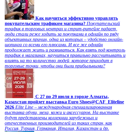
Как научиться эффективно управлять
покупательским трафиком магазина?
Покупательский
трафик в торговых центрах и стрит-ритейле падает,
люди стали реже ходить за покупками в офлайн по ряду
объективных причин, одна из которых – удобство онлайн-
шопинга со всеми его плюсами. И все же офлайн
продолжает жить и развиваться. Как взять под контроль
трафик в магазинах, научиться правильно рассчитывать и
влиять на то количество людей, которое приходит в
торговые точки, чтобы они были прибыльными?
C 27 по 29 июля в городе Алматы,
Казахстан пройдет выставка Euro Shoes@CAF_Eliteline
2026
Elite Line – международная специализированная
выставка обуви, меха, кожи и аксессуаров. На выставке
будут представлены коллекции зарубежных и
отечественных производителей из таких стран, как
Россия, Турция, Германия, Италия, Казахстан и др.