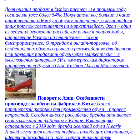
Доля онлайн-продаж в fashion растет, и в прошлом году
составила уже более 54%. Покупатели все больше и чаще
приобретают одежду и обувь в интернете, и львиная доля
этих покупок совершается на маркетплейсах. Ozon – один
из ведущих игроков на российском рынке товаров моды,
направление Fashion на платформе – самое
быстрорастущее. О трендах в онлайн-торговле, об
особенностях обувного рынка и рекомендациях для брендов,
планирующих продавать обувь через маркетплейс – в
эксклюзивном интервью SR с коммерческим директором
направления «Обувь» в Ozon Fashion Ольгой Москвичевой.
Поворот к Азии. Особенности
производства обуви на фабрике в Китае
Поиск
партнерской фабрики для производства обуви – процесс
непростой. Сегодня многие российские бренды отшивают
свои коллекции на фабриках в Китае. В концепцию
основанного в 2019 году бренда женской обуви N.early
N.aked легла идея выпуска туфель, походящих для танцев, с
идеальной посадкой по ноге. Первоначально обувь