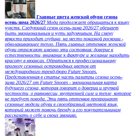
Главные цвета женской обуви сезона
осень-зима 2026/27
Мода продолжает обращаться к языку
чувств. Следующий сезон осень-зима 2026/27 обещает
быть эмоциональным и чуть задумчивым. На смену
яркости приходит глубина, на место показной роскоши -
обволакивающее тепло. Пять главных оттенков женской
обуви отражают именно эти состояния: доверие к
естественности, внимание к фактуре и желание находить
красоту в нюансах. Обратимся к профессиональному
прогнозу сезонных остромодных цветов от
международного тренд-бюро Future Snoops.
Представленная в статье часть палитры сезона осень-
зима 2026/27 от Future Snoops - эмоциональная карта
будущего сезона, которая говорит о доверии и хрупкой
честности, о равновесии, внутренней силе и тепле, которое
не требует повода. Эти пять оттенков превращают
сезонные модели обуви в своеобразный цветовой язык,
который может помочь бренду и его покупательницам
рассказать о себе и своих эмоциях.