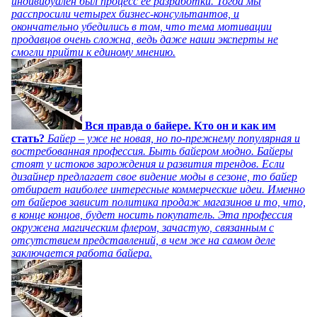
индивидуален был процесс ее разработки. Тогда мы
расспросили четырех бизнес-консультантов, и
окончательно убедились в том, что тема мотивации
продавцов очень сложна, ведь даже наши эксперты не
смогли прийти к единому мнению.
Вся правда о байере. Кто он и как им
стать?
Байер – уже не новая, но по-прежнему популярная и
востребованная профессия. Быть байером модно. Байеры
стоят у истоков зарождения и развития трендов. Если
дизайнер предлагает свое видение моды в сезоне, то байер
отбирает наиболее интересные коммерческие идеи. Именно
от байеров зависит политика продаж магазинов и то, что,
в конце концов, будет носить покупатель. Эта профессия
окружена магическим флером, зачастую, связанным с
отсутствием представлений, в чем же на самом деле
заключается работа байера.