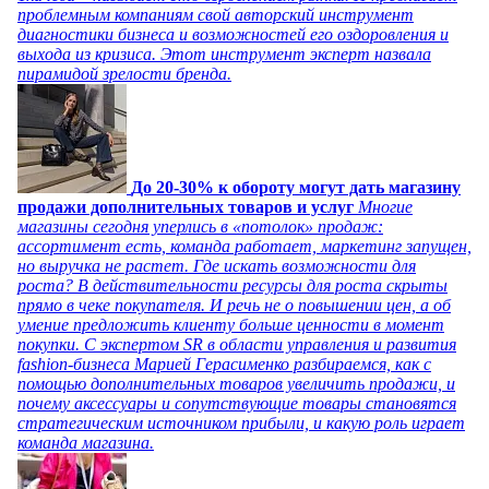
проблемным компаниям свой авторский инструмент
диагностики бизнеса и возможностей его оздоровления и
выхода из кризиса. Этот инструмент эксперт назвала
пирамидой зрелости бренда.
До 20-30% к обороту могут дать магазину
продажи дополнительных товаров и услуг
Многие
магазины сегодня уперлись в «потолок» продаж:
ассортимент есть, команда работает, маркетинг запущен,
но выручка не растет. Где искать возможности для
роста? В действительности ресурсы для роста скрыты
прямо в чеке покупателя. И речь не о повышении цен, а об
умение предложить клиенту больше ценности в момент
покупки. С экспертом SR в области управления и развития
fashion-бизнеса Марией Герасименко разбираемся, как с
помощью дополнительных товаров увеличить продажи, и
почему аксессуары и сопутствующие товары становятся
стратегическим источником прибыли, и какую роль играет
команда магазина.