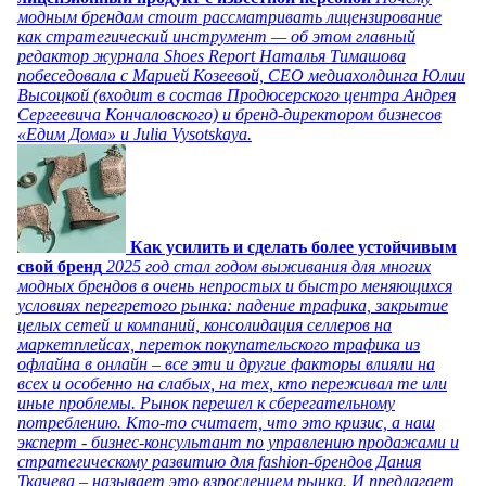
модным брендам стоит рассматривать лицензирование
как стратегический инструмент — об этом главный
редактор журнала Shoes Report Наталья Тимашова
побеседовала с Марией Козеевой, СЕО медиахолдинга Юлии
Высоцкой (входит в состав Продюсерского центра Андрея
Сергеевича Кончаловского) и бренд-директором бизнесов
«Едим Дома» и Julia Vysotskaya.
Как усилить и сделать более устойчивым
свой бренд
2025 год стал годом выживания для многих
модных брендов в очень непростых и быстро меняющихся
условиях перегретого рынка: падение трафика, закрытие
целых сетей и компаний, консолидация селлеров на
маркетплейсах, переток покупательского трафика из
офлайна в онлайн – все эти и другие факторы влияли на
всех и особенно на слабых, на тех, кто переживал те или
иные проблемы. Рынок перешел к сберегательному
потреблению. Кто-то считает, что это кризис, а наш
эксперт - бизнес-консультант по управлению продажами и
стратегическому развитию для fashion-брендов Дания
Ткачева – называет это взрослением рынка. И предлагает