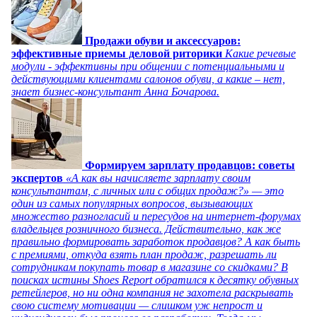
Продажи обуви и аксессуаров:
эффективные приемы деловой риторики
Какие речевые
модули - эффективны при общении с потенциальными и
действующими клиентами салонов обуви, а какие – нет,
знает бизнес-консультант Анна Бочарова.
Формируем зарплату продавцов: советы
экспертов
«А как вы начисляете зарплату своим
консультантам, с личных или с общих продаж?» — это
один из самых популярных вопросов, вызывающих
множество разногласий и пересудов на интернет-форумах
владельцев розничного бизнеса. Действительно, как же
правильно формировать заработок продавцов? А как быть
с премиями, откуда взять план продаж, разрешать ли
сотрудникам покупать товар в магазине со скидками? В
поисках истины Shoes Report обратился к десятку обувных
ретейлеров, но ни одна компания не захотела раскрывать
свою систему мотивации — слишком уж непрост и