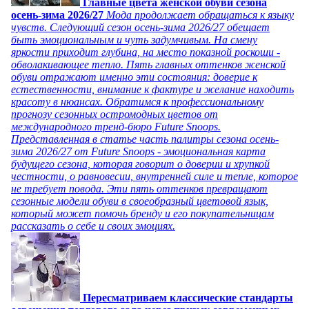
Главные цвета женской обуви сезона
осень-зима 2026/27
Мода продолжает обращаться к языку
чувств. Следующий сезон осень-зима 2026/27 обещает
быть эмоциональным и чуть задумчивым. На смену
яркости приходит глубина, на место показной роскоши -
обволакивающее тепло. Пять главных оттенков женской
обуви отражают именно эти состояния: доверие к
естественности, внимание к фактуре и желание находить
красоту в нюансах. Обратимся к профессиональному
прогнозу сезонных остромодных цветов от
международного тренд-бюро Future Snoops.
Представленная в статье часть палитры сезона осень-
зима 2026/27 от Future Snoops - эмоциональная карта
будущего сезона, которая говорит о доверии и хрупкой
честности, о равновесии, внутренней силе и тепле, которое
не требует повода. Эти пять оттенков превращают
сезонные модели обуви в своеобразный цветовой язык,
который может помочь бренду и его покупательницам
рассказать о себе и своих эмоциях.
Пересматриваем классические стандарты