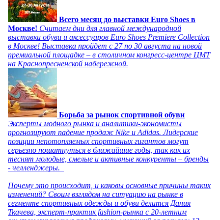
Всего месяц до выставки Euro Shoes в
Москве!
Считаем дни для главной международной
выставки обуви и аксессуаров Euro Shoes Premiere Collection
в Москве! Выставка пройдет с 27 по 30 августа на новой
премиальной площадке – в столичном конгресс-центре ЦМТ
на Краснопресненской набережной.
Борьба за рынок спортивной обуви
Эксперты модного рынка и аналитики-экономисты
прогнозируют падение продаж Nike и Adidas. Лидерские
позиции непотопляемых спортивных гигантов могут
серьезно пошатнуться в ближайшие годы, так как их
теснят молодые, смелые и активные конкуренты – бренды
- челленджеры.
Почему это происходит, и каковы основные причины таких
изменений? Своим взглядом на ситуацию на рынке в
сегменте спортивных одежды и обуви делится Дания
Ткачева, эксперт-практик fashion-рынка с 20-летним