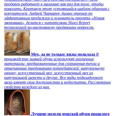
продавец работает в магазине как раз для того, чтобы
помогать. Критикуя этот устоявшийся шаблон общения с
покупателем, Андрей Чиркарев, бизнес-тренер по
эффективным продажам и основатель проекта «Новая
экономика», делится с читателями Shoes Report
технологией по-настоящему продающих вопросов.
Мех, да не только: виды подклада
В
производстве зимней обуви используют различные
материалы, предназначенные для сохранения тепла и
отвечающие требованиям потребителей: натуральную
овчину, искусственный мех, искусственный мех из
натуральной шерсти и другие. Все виды подкладочного
меха имеют свои достоинства и недостатки. Рассмотрим
свойства каждого из них.
Лучшие модели чешской обуви прошлого