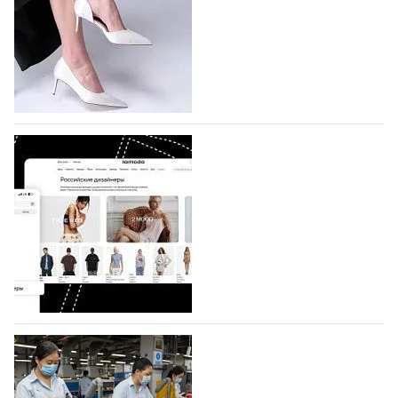
На участие в седьмой Московской неделе моды,
которая пройдет в российской столице с 26 сентября
по 1 октября, уже подано 1047 заявок. Примерно
половину из них (494) прислали дизайнеры,
коллекции которых не были представлены в…
07.08.2026
617
BALLINA представит свои новинки на Euro
Shoes
Компания BALLINA Guangzhou Lihuang Footwear
Co., Ltd., основанная в 2011 году и расположенная в
Гуанчжоу, столице моды Китая, является
профессиональной обувной компанией,
объединяющей разработку, производство и…
07.08.2026
474
На платформе Lamoda - новый раздел и
условия продвижения локальных
дизайнерских марок