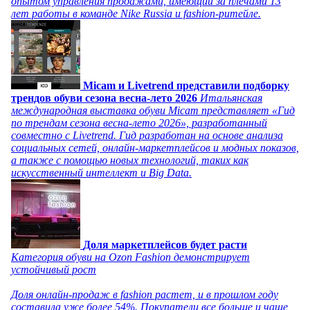
опытом управления продажами, имеющий за плечами 13
лет работы в команде Nike Russia и fashion-ритейле.
Micam и Livetrend представили подборку
трендов обуви сезона весна-лето 2026
Итальянская
международная выставка обуви Micam представляет «Гид
по трендам сезона весна-лето 2026», разработанный
совместно с Livetrend. Гид разработан на основе анализа
социальных сетей, онлайн-маркетплейсов и модных показов,
а также с помощью новых технологий, таких как
искусственный интеллект и Big Data.
Доля маркетплейсов будет расти
Категория обуви на Ozon Fashion демонстрирует
устойчивый рост
Доля онлайн-продаж в fashion растет, и в прошлом году
составила уже более 54%. Покупатели все больше и чаще