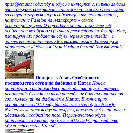
приобретают одежду и обувь в интернете, и львиная доля
этих покупок совершается на маркетплейсах. Ozon – один
из ведущих игроков на российском рынке товаров моды,
направление Fashion на платформе – самое
быстрорастущее. О трендах в онлайн-торговле, об
особенностях обувного рынка и рекомендациях для брендов,
планирующих продавать обувь через маркетплейс – в
эксклюзивном интервью SR с коммерческим директором
направления «Обувь» в Ozon Fashion Ольгой Москвичевой.
Поворот к Азии. Особенности
производства обуви на фабрике в Китае
Поиск
партнерской фабрики для производства обуви – процесс
непростой. Сегодня многие российские бренды отшивают
свои коллекции на фабриках в Китае. В концепцию
основанного в 2019 году бренда женской обуви N.early
N.aked легла идея выпуска туфель, походящих для танцев, с
идеальной посадкой по ноге. Первоначально обувь
отшивалась в Европе, но уже в 2022 году производство
обуви перенесли в Китай.