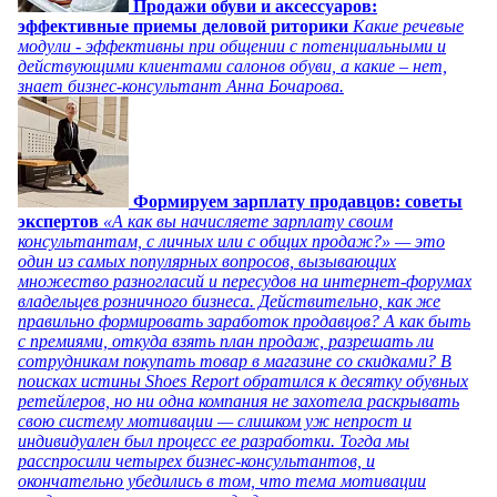
Продажи обуви и аксессуаров:
эффективные приемы деловой риторики
Какие речевые
модули - эффективны при общении с потенциальными и
действующими клиентами салонов обуви, а какие – нет,
знает бизнес-консультант Анна Бочарова.
Формируем зарплату продавцов: советы
экспертов
«А как вы начисляете зарплату своим
консультантам, с личных или с общих продаж?» — это
один из самых популярных вопросов, вызывающих
множество разногласий и пересудов на интернет-форумах
владельцев розничного бизнеса. Действительно, как же
правильно формировать заработок продавцов? А как быть
с премиями, откуда взять план продаж, разрешать ли
сотрудникам покупать товар в магазине со скидками? В
поисках истины Shoes Report обратился к десятку обувных
ретейлеров, но ни одна компания не захотела раскрывать
свою систему мотивации — слишком уж непрост и
индивидуален был процесс ее разработки. Тогда мы
расспросили четырех бизнес-консультантов, и
окончательно убедились в том, что тема мотивации