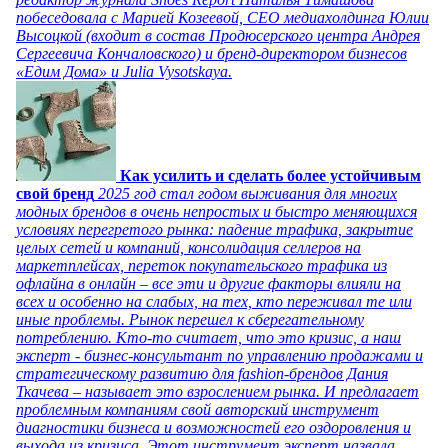
побеседовала с Марией Козеевой, СЕО медиахолдинга Юлии
Высоцкой (входит в состав Продюсерского центра Андрея
Сергеевича Кончаловского) и бренд-директором бизнесов
«Едим Дома» и Julia Vysotskaya.
Как усилить и сделать более устойчивым
свой бренд
2025 год стал годом выживания для многих
модных брендов в очень непростых и быстро меняющихся
условиях перегретого рынка: падение трафика, закрытие
целых сетей и компаний, консолидация селлеров на
маркетплейсах, переток покупательского трафика из
офлайна в онлайн – все эти и другие факторы влияли на
всех и особенно на слабых, на тех, кто переживал те или
иные проблемы. Рынок перешел к сберегательному
потреблению. Кто-то считает, что это кризис, а наш
эксперт - бизнес-консультант по управлению продажами и
стратегическому развитию для fashion-брендов Дания
Ткачева – называет это взрослением рынка. И предлагает
проблемным компаниям свой авторский инструмент
диагностики бизнеса и возможностей его оздоровления и
выхода из кризиса. Этот инструмент эксперт назвала