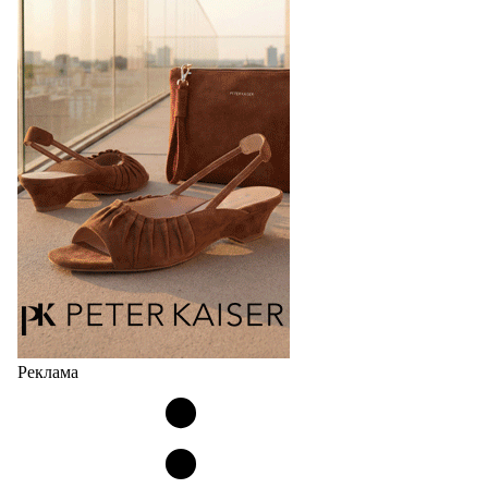
Bubble
Популярный силуэт бренда,1999 года выпуска,
соответствует сегодняшнему тренду на
сникерины (гибридный вариант балеток и
кроссовок обтекаемой формы и с тонкой подошвой).
Но в модели Miu Miu Bubble присутствует еще и…
05.08.2026
2899
Реклама