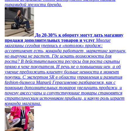
пирамидой зрелости бренда.
До 20-30% к обороту могут дать магазину
продажи дополнительных товаров и услуг
Многие
магазины сегодня уперлись в «потолок» продаж:
ассортимент есть, команда работает, маркетинг запущен,
но выручка не растет. Где искать возможности для
роста? В действительности ресурсы для роста скрыты
прямо в чеке покупателя. И речь не о повышении цен, а об
умение предложить клиенту больше ценности в момент
покупки. С экспертом SR в области управления и развития
fashion-бизнеса Марией Герасименко разбираемся, как с
помощью дополнительных товаров увеличить продажи, и
почему аксессуары и сопутствующие товары становятся
стратегическим источником прибыли, и какую роль играет
команда магазина.