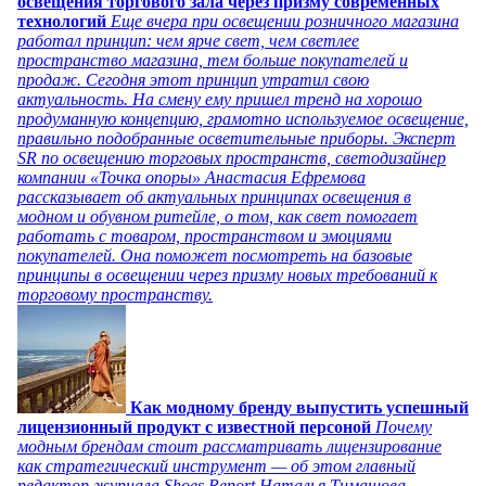
освещения торгового зала через призму современных
технологий
Еще вчера при освещении розничного магазина
работал принцип: чем ярче свет, чем светлее
пространство магазина, тем больше покупателей и
продаж. Сегодня этот принцип утратил свою
актуальность. На смену ему пришел тренд на хорошо
продуманную концепцию, грамотно используемое освещение,
правильно подобранные осветительные приборы. Эксперт
SR по освещению торговых пространств, светодизайнер
компании «Точка опоры» Анастасия Ефремова
рассказывает об актуальных принципах освещения в
модном и обувном ритейле, о том, как свет помогает
работать с товаром, пространством и эмоциями
покупателей. Она поможет посмотреть на базовые
принципы в освещении через призму новых требований к
торговому пространству.
Как модному бренду выпустить успешный
лицензионный продукт с известной персоной
Почему
модным брендам стоит рассматривать лицензирование
как стратегический инструмент — об этом главный
редактор журнала Shoes Report Наталья Тимашова