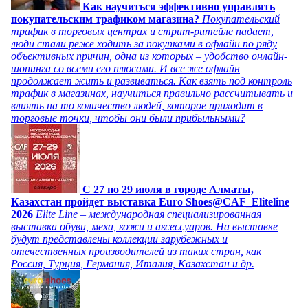
Как научиться эффективно управлять
покупательским трафиком магазина?
Покупательский
трафик в торговых центрах и стрит-ритейле падает,
люди стали реже ходить за покупками в офлайн по ряду
объективных причин, одна из которых – удобство онлайн-
шопинга со всеми его плюсами. И все же офлайн
продолжает жить и развиваться. Как взять под контроль
трафик в магазинах, научиться правильно рассчитывать и
влиять на то количество людей, которое приходит в
торговые точки, чтобы они были прибыльными?
C 27 по 29 июля в городе Алматы,
Казахстан пройдет выставка Euro Shoes@CAF_Eliteline
2026
Elite Line – международная специализированная
выставка обуви, меха, кожи и аксессуаров. На выставке
будут представлены коллекции зарубежных и
отечественных производителей из таких стран, как
Россия, Турция, Германия, Италия, Казахстан и др.