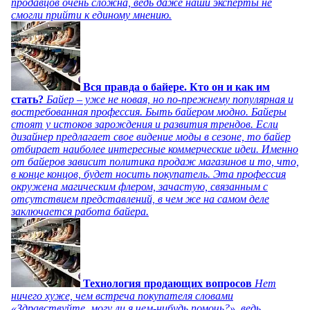
продавцов очень сложна, ведь даже наши эксперты не
смогли прийти к единому мнению.
Вся правда о байере. Кто он и как им
стать?
Байер – уже не новая, но по-прежнему популярная и
востребованная профессия. Быть байером модно. Байеры
стоят у истоков зарождения и развития трендов. Если
дизайнер предлагает свое видение моды в сезоне, то байер
отбирает наиболее интересные коммерческие идеи. Именно
от байеров зависит политика продаж магазинов и то, что,
в конце концов, будет носить покупатель. Эта профессия
окружена магическим флером, зачастую, связанным с
отсутствием представлений, в чем же на самом деле
заключается работа байера.
Технология продающих вопросов
Нет
ничего хуже, чем встреча покупателя словами
«Здравствуйте, могу ли я чем-нибудь помочь?», ведь