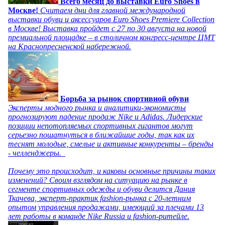
Всего месяц до выставки Euro Shoes в
Москве!
Считаем дни для главной международной
выставки обуви и аксессуаров Euro Shoes Premiere Collection
в Москве! Выставка пройдет с 27 по 30 августа на новой
премиальной площадке – в столичном конгресс-центре ЦМТ
на Краснопресненской набережной.
Борьба за рынок спортивной обуви
Эксперты модного рынка и аналитики-экономисты
прогнозируют падение продаж Nike и Adidas. Лидерские
позиции непотопляемых спортивных гигантов могут
серьезно пошатнуться в ближайшие годы, так как их
теснят молодые, смелые и активные конкуренты – бренды
- челленджеры.
Почему это происходит, и каковы основные причины таких
изменений? Своим взглядом на ситуацию на рынке в
сегменте спортивных одежды и обуви делится Дания
Ткачева, эксперт-практик fashion-рынка с 20-летним
опытом управления продажами, имеющий за плечами 13
лет работы в команде Nike Russia и fashion-ритейле.