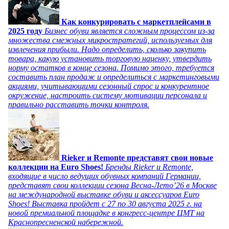
Как конкурировать с маркетплейсами в
2025 году
Бизнес обуви является сложным процессом из-за
множества смежных микростратегий, используемых для
извлечения прибыли. Надо определить, сколько закупить
товара, какую установить торговую наценку, утвердить
норму остатков в конце сезона. Помимо этого, требуется
составить план продаж и определиться с маркетинговыми
акциями, учитывающими сезонный спрос и конкурентное
окружение, настроить систему мотивации персонала и
правильно расставить точки контроля.
Rieker и Remonte представят свои новые
коллекции на Euro Shoes!
Бренды Rieker и Remonte,
входящие в число ведущих обувных компаний Германии,
представят свои коллекции сезона Весна-Лето’26 в Москве
на международной выставке обуви и аксессуаров Euro
Shoes! Выставка пройдет c 27 по 30 августа 2025 г. на
новой премиальной площадке в конгресс-центре ЦМТ на
Краснопресненской набережной.