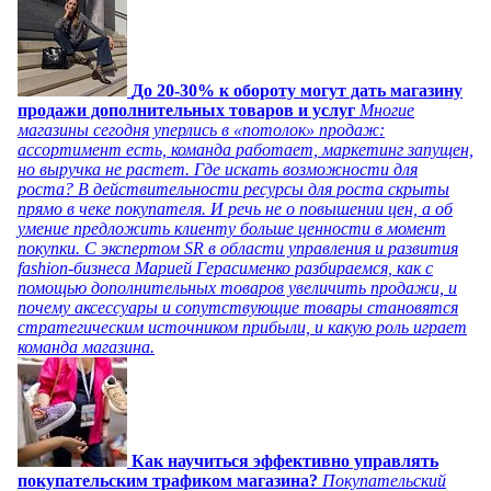
До 20-30% к обороту могут дать магазину
продажи дополнительных товаров и услуг
Многие
магазины сегодня уперлись в «потолок» продаж:
ассортимент есть, команда работает, маркетинг запущен,
но выручка не растет. Где искать возможности для
роста? В действительности ресурсы для роста скрыты
прямо в чеке покупателя. И речь не о повышении цен, а об
умение предложить клиенту больше ценности в момент
покупки. С экспертом SR в области управления и развития
fashion-бизнеса Марией Герасименко разбираемся, как с
помощью дополнительных товаров увеличить продажи, и
почему аксессуары и сопутствующие товары становятся
стратегическим источником прибыли, и какую роль играет
команда магазина.
Как научиться эффективно управлять
покупательским трафиком магазина?
Покупательский