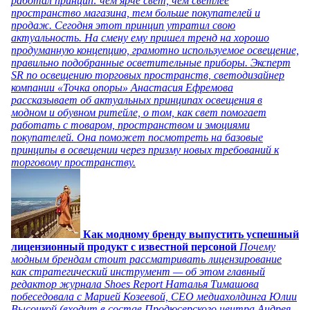
работал принцип: чем ярче свет, чем светлее
пространство магазина, тем больше покупателей и
продаж. Сегодня этот принцип утратил свою
актуальность. На смену ему пришел тренд на хорошо
продуманную концепцию, грамотно используемое освещение,
правильно подобранные осветительные приборы. Эксперт
SR по освещению торговых пространств, светодизайнер
компании «Точка опоры» Анастасия Ефремова
рассказывает об актуальных принципах освещения в
модном и обувном ритейле, о том, как свет помогает
работать с товаром, пространством и эмоциями
покупателей. Она поможет посмотреть на базовые
принципы в освещении через призму новых требований к
торговому пространству.
Как модному бренду выпустить успешный
лицензионный продукт с известной персоной
Почему
модным брендам стоит рассматривать лицензирование
как стратегический инструмент — об этом главный
редактор журнала Shoes Report Наталья Тимашова
побеседовала с Марией Козеевой, СЕО медиахолдинга Юлии
Высоцкой (входит в состав Продюсерского центра Андрея