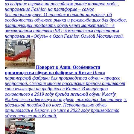
из ведущих игроков на российском рынке товаров моды,
направление Fashion на платформе – самое
быстрорастущее. О трендах в онлайн-торговле, об
особенностях обувного рынка и рекомендациях для брендов,
планирующих продавать обувь через маркетплейс – в
эксклюзивном интервью SR с коммерческим директором
направления «Обувь» в Ozon Fashion Ольгой Москвичевой.
Поворот к Азии. Особенности
производства обуви на фабрике в Китае
Поиск
партнерской фабрики для производства обуви – процесс
непростой. Сегодня многие российские бренды отшивают
свои коллекции на фабриках в Китае. В концепцию
основанного в 2019 году бренда женской обуви N.early
N.aked легла идея выпуска туфель, походящих для танцев, с
идеальной посадкой по ноге. Первоначально обувь
отшивалась в Европе, но уже в 2022 году производство
обуви перенесли в Китай.