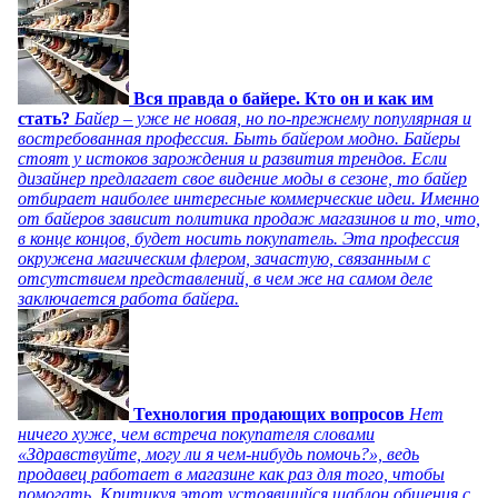
Вся правда о байере. Кто он и как им
стать?
Байер – уже не новая, но по-прежнему популярная и
востребованная профессия. Быть байером модно. Байеры
стоят у истоков зарождения и развития трендов. Если
дизайнер предлагает свое видение моды в сезоне, то байер
отбирает наиболее интересные коммерческие идеи. Именно
от байеров зависит политика продаж магазинов и то, что,
в конце концов, будет носить покупатель. Эта профессия
окружена магическим флером, зачастую, связанным с
отсутствием представлений, в чем же на самом деле
заключается работа байера.
Технология продающих вопросов
Нет
ничего хуже, чем встреча покупателя словами
«Здравствуйте, могу ли я чем-нибудь помочь?», ведь
продавец работает в магазине как раз для того, чтобы
помогать. Критикуя этот устоявшийся шаблон общения с