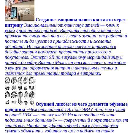
Создание эмоционального контакта через
витрину
Эмоциональный отклик покупателей — ключ к
успеху розничных продаж. Витрины способны не только
привлекать внимание, но и вызывать эмоции: от радости и
ностальгии до чувства принадлежности и желания
обладать. Использование психологических триггеров в
дизайне витрин помогает превратить прохожего в
покупателя. Эксперт SR по визуальному мерчандайзингу и
ритейл-дизайну Виктор Малыгин рассказывает о подходах
в концепции оформления витрин и актуальных темах и
сюжетах для презентации товара в витринах.
Обувной ликбез: из чего делаются обувные
подошвы
«Чем отличается ТЭП от ЭВА? Что мне сулит
тунит? ПВХ — это же клей? Из чего вообще сделана
подошва этих ботинок?» — современный покупатель хочет
знать все. Чтобы не ударить перед ним в грязь лицом и
суметь объяснить, годится ли ему в подметки такая