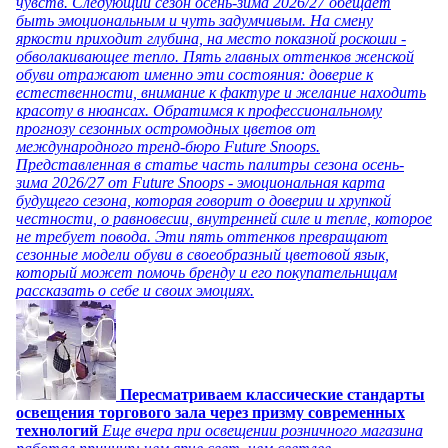
чувств. Следующий сезон осень-зима 2026/27 обещает
быть эмоциональным и чуть задумчивым. На смену
яркости приходит глубина, на место показной роскоши -
обволакивающее тепло. Пять главных оттенков женской
обуви отражают именно эти состояния: доверие к
естественности, внимание к фактуре и желание находить
красоту в нюансах. Обратимся к профессиональному
прогнозу сезонных остромодных цветов от
международного тренд-бюро Future Snoops.
Представленная в статье часть палитры сезона осень-
зима 2026/27 от Future Snoops - эмоциональная карта
будущего сезона, которая говорит о доверии и хрупкой
честности, о равновесии, внутренней силе и тепле, которое
не требует повода. Эти пять оттенков превращают
сезонные модели обуви в своеобразный цветовой язык,
который может помочь бренду и его покупательницам
рассказать о себе и своих эмоциях.
Пересматриваем классические стандарты
освещения торгового зала через призму современных
технологий
Еще вчера при освещении розничного магазина