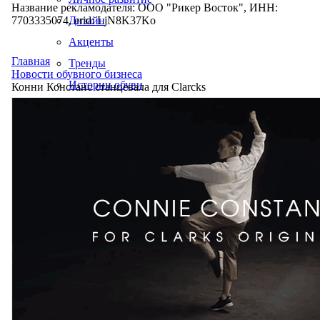
Название рекламодателя: ООО "Рикер Восток", ИНН:
7703335074, erid: LjN8K37Ko
Дизайн
Акценты
Главная
Тренды
Новости обувного бизнеса
Истории обуви
Конни Констанс станцевала для Clarcks
Производство