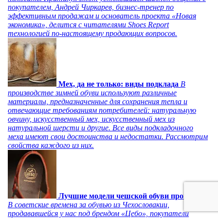
покупателем, Андрей Чиркарев, бизнес-тренер по
эффективным продажам и основатель проекта «Новая
экономика», делится с читателями Shoes Report
технологией по-настоящему продающих вопросов.
Мех, да не только: виды подклада
В
производстве зимней обуви используют различные
материалы, предназначенные для сохранения тепла и
отвечающие требованиям потребителей: натуральную
овчину, искусственный мех, искусственный мех из
натуральной шерсти и другие. Все виды подкладочного
меха имеют свои достоинства и недостатки. Рассмотрим
свойства каждого из них.
Лучшие модели чешской обуви прошлого
В советские времена за обувью из Чехословакии,
продававшейся у нас под брендом «Цебо», покупатели