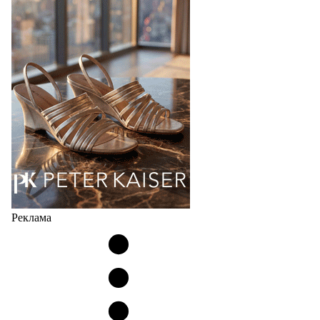
продаж на рынке в России, Беларуси и других
странах СНГ. Широкий модельный ряд женских,
мужских, детских и пляжных зонтов в необычном
дизайнерском исполнении, отличается надёжностью
и высоким качеством…
05.08.2026
447
Реклама