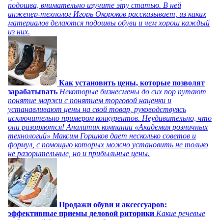
подошва, внимательно изучите эту статью. В ней
инженер-технолог Игорь Окороков рассказывает, из каких
материалов делаются подошвы обуви и чем хорош каждый
из них.
Как установить цены, которые позволят
зарабатывать
Некоторые бизнесмены до сих пор путают
понятие маржи с понятием торговой наценки и
устанавливают цены на свой товар, руководствуясь
исключительно примером конкурентов. Неудивительно, что
они разоряются! Аналитик компании «Академия розничных
технологий» Максим Горшков дает несколько советов и
формул, с помощью которых можно установить не только
не разорительные, но и прибыльные цены.
Продажи обуви и аксессуаров:
эффективные приемы деловой риторики
Какие речевые