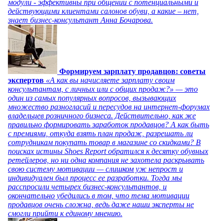
модули - эффективны при общении с потенциальными и
действующими клиентами салонов обуви, а какие – нет,
знает бизнес-консультант Анна Бочарова.
Формируем зарплату продавцов: советы
экспертов
«А как вы начисляете зарплату своим
консультантам, с личных или с общих продаж?» — это
один из самых популярных вопросов, вызывающих
множество разногласий и пересудов на интернет-форумах
владельцев розничного бизнеса. Действительно, как же
правильно формировать заработок продавцов? А как быть
с премиями, откуда взять план продаж, разрешать ли
сотрудникам покупать товар в магазине со скидками? В
поисках истины Shoes Report обратился к десятку обувных
ретейлеров, но ни одна компания не захотела раскрывать
свою систему мотивации — слишком уж непрост и
индивидуален был процесс ее разработки. Тогда мы
расспросили четырех бизнес-консультантов, и
окончательно убедились в том, что тема мотивации
продавцов очень сложна, ведь даже наши эксперты не
смогли прийти к единому мнению.