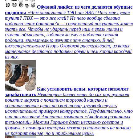
Обувной ликбез: из чего делаются обувные
подошвы
«Чем отличается ТЭП от ЭВА? Что мне сулит
тунит? ПВХ — это же клей? Из чего вообще сделана
подошва этих ботинок?» — современный покупатель хочет
знать все. Чтобы не ударить перед ним в грязь лицом и
суметь объяснить, годится ли ему в подметки такая
подошва, внимательно изучите эту статью. В ней
инженер-технолог Игорь Окороков рассказывает, из каких
материалов делаются подошвы обуви и чем хорош каждый
из них.
Как установить цены, которые позволят
зарабатывать
Некоторые бизнесмены до сих пор путают
понятие маржи с понятием торговой наценки и
устанавливают цены на свой товар, руководствуясь
исключительно примером конкурентов. Неудивительно, что
они разоряются! Аналитик компании «Академия розничных
технологий» Максим Горшков дает несколько советов и
формул, с помощью которых можно установить не только
не разорительные, но и прибыльные цены.