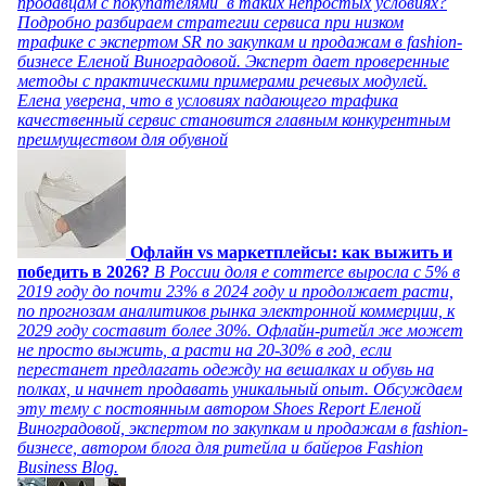
продавцам с покупателями в таких непростых условиях?
Подробно разбираем стратегии сервиса при низком
трафике с экспертом SR по закупкам и продажам в fashion-
бизнесе Еленой Виноградовой. Эксперт дает проверенные
методы с практическими примерами речевых модулей.
Елена уверена, что в условиях падающего трафика
качественный сервис становится главным конкурентным
преимуществом для обувной
Офлайн vs маркетплейсы: как выжить и
победить в 2026?
В России доля e commerce выросла с 5% в
2019 году до почти 23% в 2024 году и продолжает расти,
по прогнозам аналитиков рынка электронной коммерции, к
2029 году составит более 30%. Офлайн-ритейл же может
не просто выжить, а расти на 20-30% в год, если
перестанет предлагать одежду на вешалках и обувь на
полках, и начнет продавать уникальный опыт. Обсуждаем
эту тему с постоянным автором Shoes Report Еленой
Виноградовой, экспертом по закупкам и продажам в fashion-
бизнесе, автором блога для ритейла и байеров Fashion
Business Blog.