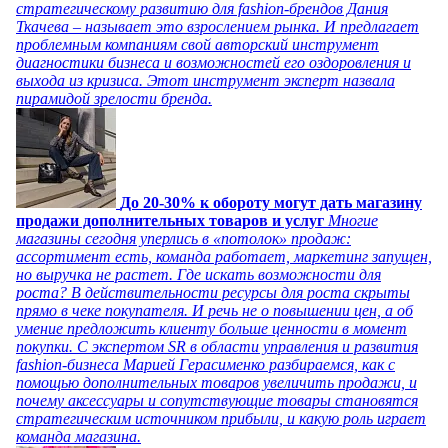
стратегическому развитию для fashion-брендов Дания
Ткачева – называет это взрослением рынка. И предлагает
проблемным компаниям свой авторский инструмент
диагностики бизнеса и возможностей его оздоровления и
выхода из кризиса. Этот инструмент эксперт назвала
пирамидой зрелости бренда.
До 20-30% к обороту могут дать магазину
продажи дополнительных товаров и услуг
Многие
магазины сегодня уперлись в «потолок» продаж:
ассортимент есть, команда работает, маркетинг запущен,
но выручка не растет. Где искать возможности для
роста? В действительности ресурсы для роста скрыты
прямо в чеке покупателя. И речь не о повышении цен, а об
умение предложить клиенту больше ценности в момент
покупки. С экспертом SR в области управления и развития
fashion-бизнеса Марией Герасименко разбираемся, как с
помощью дополнительных товаров увеличить продажи, и
почему аксессуары и сопутствующие товары становятся
стратегическим источником прибыли, и какую роль играет
команда магазина.