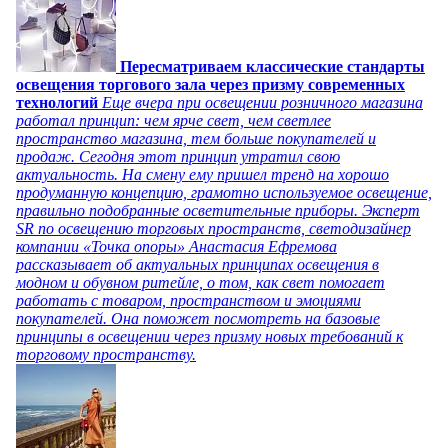
Пересматриваем классические стандарты
освещения торгового зала через призму современных
технологий
Еще вчера при освещении розничного магазина
работал принцип: чем ярче свет, чем светлее
пространство магазина, тем больше покупателей и
продаж. Сегодня этот принцип утратил свою
актуальность. На смену ему пришел тренд на хорошо
продуманную концепцию, грамотно используемое освещение,
правильно подобранные осветительные приборы. Эксперт
SR по освещению торговых пространств, светодизайнер
компании «Точка опоры» Анастасия Ефремова
рассказывает об актуальных принципах освещения в
модном и обувном ритейле, о том, как свет помогает
работать с товаром, пространством и эмоциями
покупателей. Она поможет посмотреть на базовые
принципы в освещении через призму новых требований к
торговому пространству.