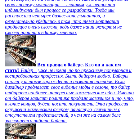
свою систему мотивации — слишком уж непрост и
индивидуален был процесс ее разработки. Тогда мы
расспросили четырех бизнес-консультантов, и
окончательно убедились в том, что тема мотивации
продавцов очень сложна, ведь даже наши эксперты не
смогли прийти к единому мнению.
Вся правда о байере. Кто он и как им
стать?
Байер – уже не новая, но по-прежнему популярная и
востребованная профессия. Быть байером модно. Байеры
стоят у истоков зарождения и развития трендов. Если
дизайнер предлагает свое видение моды в сезоне, то байер
отбирает наиболее интересные коммерческие идеи. Именно
от байеров зависит политика продаж магазинов и то, что,
в конце концов, будет носить покупатель. Эта профессия
окружена магическим флером, зачастую, связанным с
отсутствием представлений, в чем же на самом деле
заключается работа байера.