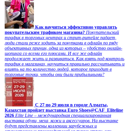
Как научиться эффективно управлять
покупательским трафиком магазина?
Покупательский
трафик в торговых центрах и стрит-ритейле падает,
люди стали реже ходить за покупками в офлайн по ряду
объективных причин, одна из которых – удобство онлайн-
шопинга со всеми его плюсами. И все же офлайн
продолжает жить и развиваться. Как взять под контроль
трафик в магазинах, научиться правильно рассчитывать и
влиять на то количество людей, которое приходит в
торговые точки, чтобы они были прибыльными?
C 27 по 29 июля в городе Алматы,
Казахстан пройдет выставка Euro Shoes@CAF_Eliteline
2026
Elite Line – международная специализированная
выставка обуви, меха, кожи и аксессуаров. На выставке
будут представлены коллекции зарубежных и