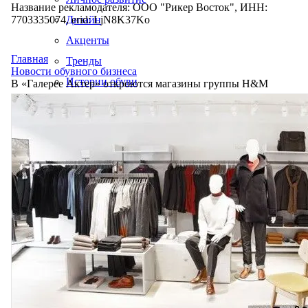
Название рекламодателя: ООО "Рикер Восток", ИНН:
7703335074, erid: LjN8K37Ko
Дизайн
Акценты
Главная
Тренды
Новости обувного бизнеса
Истории обуви
В «Галерее Актер» откроются магазины группы H&M
Производство