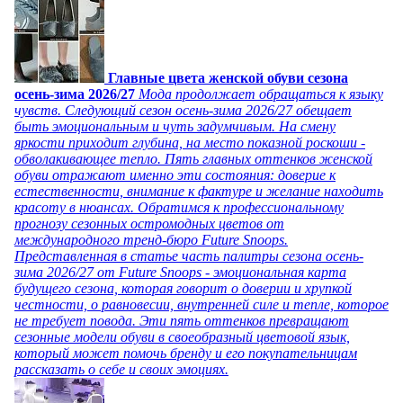
Главные цвета женской обуви сезона
осень-зима 2026/27
Мода продолжает обращаться к языку
чувств. Следующий сезон осень-зима 2026/27 обещает
быть эмоциональным и чуть задумчивым. На смену
яркости приходит глубина, на место показной роскоши -
обволакивающее тепло. Пять главных оттенков женской
обуви отражают именно эти состояния: доверие к
естественности, внимание к фактуре и желание находить
красоту в нюансах. Обратимся к профессиональному
прогнозу сезонных остромодных цветов от
международного тренд-бюро Future Snoops.
Представленная в статье часть палитры сезона осень-
зима 2026/27 от Future Snoops - эмоциональная карта
будущего сезона, которая говорит о доверии и хрупкой
честности, о равновесии, внутренней силе и тепле, которое
не требует повода. Эти пять оттенков превращают
сезонные модели обуви в своеобразный цветовой язык,
который может помочь бренду и его покупательницам
рассказать о себе и своих эмоциях.