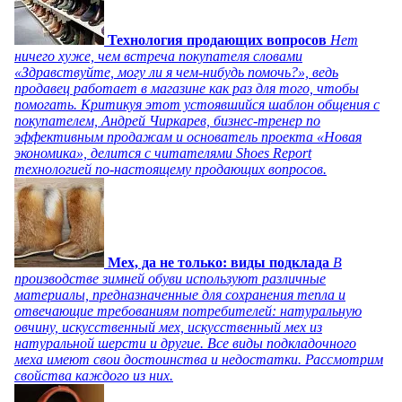
Технология продающих вопросов
Нет
ничего хуже, чем встреча покупателя словами
«Здравствуйте, могу ли я чем-нибудь помочь?», ведь
продавец работает в магазине как раз для того, чтобы
помогать. Критикуя этот устоявшийся шаблон общения с
покупателем, Андрей Чиркарев, бизнес-тренер по
эффективным продажам и основатель проекта «Новая
экономика», делится с читателями Shoes Report
технологией по-настоящему продающих вопросов.
Мех, да не только: виды подклада
В
производстве зимней обуви используют различные
материалы, предназначенные для сохранения тепла и
отвечающие требованиям потребителей: натуральную
овчину, искусственный мех, искусственный мех из
натуральной шерсти и другие. Все виды подкладочного
меха имеют свои достоинства и недостатки. Рассмотрим
свойства каждого из них.