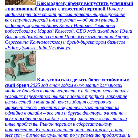
Как модному бренду выпустить успешный
лицензионный продукт с известной персоной
Почему
модным брендам стоит рассматривать лицензирование
как стратегический инструмент — об этом главный
редактор журнала Shoes Report Наталья Тимашова
побеседовала с Марией Козеевой, СЕО медиахолдинга Юлии
Высоцкой (входит в состав Продюсерского центра Андрея
Сергеевича Кончаловского) и бренд-директором бизнесов
«Едим Дома» и Julia Vysotskaya.
Как усилить и сделать более устойчивым
свой бренд
2025 год стал годом выживания для многих
модных брендов в очень непростых и быстро меняющихся
условиях перегретого рынка: падение трафика, закрытие
целых сетей и компаний, консолидация селлеров на
маркетплейсах, переток покупательского трафика из
офлайна в онлайн – все эти и другие факторы влияли на
всех и особенно на слабых, на тех, кто переживал те или
иные проблемы. Рынок перешел к сберегательному
потреблению. Кто-то считает, что это кризис, а наш
эксперт - бизнес-консультант по управлению продажами и