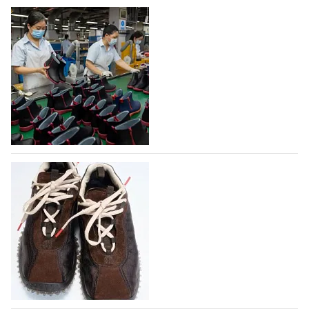
На платформе Lamoda - новый раздел и
условия продвижения локальных
дизайнерских марок
Российский маркетплейс Lamoda решил обновить
раздел для продажи продукции локальных
дизайнерских марок одежды, обуви и аксессуаров.
Бренды также получат маркетинговую…
06.08.2026
217
Объем мирового производства обуви в
2025 году практически не увеличился
В 2025 году мировое производство обуви
практически не изменилось, зафиксировав
незначительный рост на 0,1% до 24,6 млрд пар, -
данные опубликованы в аналитическом вестнике
«Всемирный ежегодник обуви 2026», Португальской