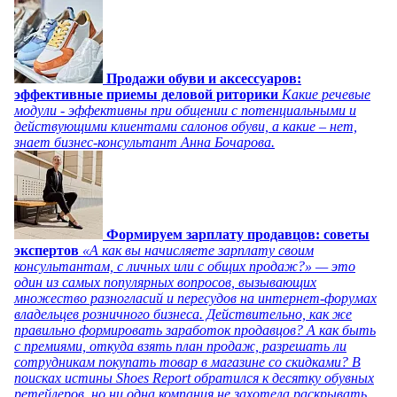
Продажи обуви и аксессуаров:
эффективные приемы деловой риторики
Какие речевые
модули - эффективны при общении с потенциальными и
действующими клиентами салонов обуви, а какие – нет,
знает бизнес-консультант Анна Бочарова.
Формируем зарплату продавцов: советы
экспертов
«А как вы начисляете зарплату своим
консультантам, с личных или с общих продаж?» — это
один из самых популярных вопросов, вызывающих
множество разногласий и пересудов на интернет-форумах
владельцев розничного бизнеса. Действительно, как же
правильно формировать заработок продавцов? А как быть
с премиями, откуда взять план продаж, разрешать ли
сотрудникам покупать товар в магазине со скидками? В
поисках истины Shoes Report обратился к десятку обувных
ретейлеров, но ни одна компания не захотела раскрывать