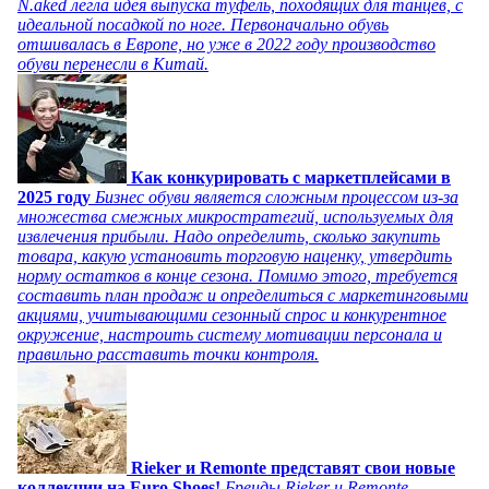
N.aked легла идея выпуска туфель, походящих для танцев, с
идеальной посадкой по ноге. Первоначально обувь
отшивалась в Европе, но уже в 2022 году производство
обуви перенесли в Китай.
Как конкурировать с маркетплейсами в
2025 году
Бизнес обуви является сложным процессом из-за
множества смежных микростратегий, используемых для
извлечения прибыли. Надо определить, сколько закупить
товара, какую установить торговую наценку, утвердить
норму остатков в конце сезона. Помимо этого, требуется
составить план продаж и определиться с маркетинговыми
акциями, учитывающими сезонный спрос и конкурентное
окружение, настроить систему мотивации персонала и
правильно расставить точки контроля.
Rieker и Remonte представят свои новые
коллекции на Euro Shoes!
Бренды Rieker и Remonte,