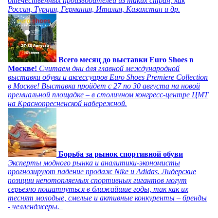
отечественных производителей из таких стран, как
Россия, Турция, Германия, Италия, Казахстан и др.
Всего месяц до выставки Euro Shoes в
Москве!
Считаем дни для главной международной
выставки обуви и аксессуаров Euro Shoes Premiere Collection
в Москве! Выставка пройдет с 27 по 30 августа на новой
премиальной площадке – в столичном конгресс-центре ЦМТ
на Краснопресненской набережной.
Борьба за рынок спортивной обуви
Эксперты модного рынка и аналитики-экономисты
прогнозируют падение продаж Nike и Adidas. Лидерские
позиции непотопляемых спортивных гигантов могут
серьезно пошатнуться в ближайшие годы, так как их
теснят молодые, смелые и активные конкуренты – бренды
- челленджеры.