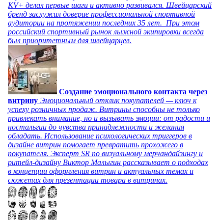
KV+ делал первые шаги и активно развивался. Швейцарский
бренд заслужил доверие профессиональной спортивной
аудитории на протяжении последних 35 лет. При этом
российский спортивный рынок лыжной экипировки всегда
был приоритетным для швейцарцев.
Создание эмоционального контакта через
витрину
Эмоциональный отклик покупателей — ключ к
успеху розничных продаж. Витрины способны не только
привлекать внимание, но и вызывать эмоции: от радости и
ностальгии до чувства принадлежности и желания
обладать. Использование психологических триггеров в
дизайне витрин помогает превратить прохожего в
покупателя. Эксперт SR по визуальному мерчандайзингу и
ритейл-дизайну Виктор Малыгин рассказывает о подходах
в концепции оформления витрин и актуальных темах и
сюжетах для презентации товара в витринах.