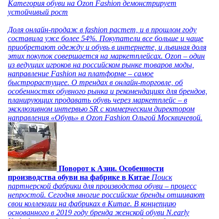
Категория обуви на Ozon Fashion демонстрирует
устойчивый рост
Доля онлайн-продаж в fashion растет, и в прошлом году
составила уже более 54%. Покупатели все больше и чаще
приобретают одежду и обувь в интернете, и львиная доля
этих покупок совершается на маркетплейсах. Ozon – один
из ведущих игроков на российском рынке товаров моды,
направление Fashion на платформе – самое
быстрорастущее. О трендах в онлайн-торговле, об
особенностях обувного рынка и рекомендациях для брендов,
планирующих продавать обувь через маркетплейс – в
эксклюзивном интервью SR с коммерческим директором
направления «Обувь» в Ozon Fashion Ольгой Москвичевой.
Поворот к Азии. Особенности
производства обуви на фабрике в Китае
Поиск
партнерской фабрики для производства обуви – процесс
непростой. Сегодня многие российские бренды отшивают
свои коллекции на фабриках в Китае. В концепцию
основанного в 2019 году бренда женской обуви N.early