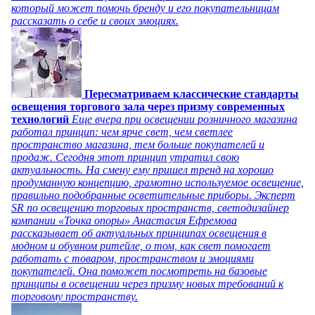
который может помочь бренду и его покупательницам
рассказать о себе и своих эмоциях.
Пересматриваем классические стандарты
освещения торгового зала через призму современных
технологий
Еще вчера при освещении розничного магазина
работал принцип: чем ярче свет, чем светлее
пространство магазина, тем больше покупателей и
продаж. Сегодня этот принцип утратил свою
актуальность. На смену ему пришел тренд на хорошо
продуманную концепцию, грамотно используемое освещение,
правильно подобранные осветительные приборы. Эксперт
SR по освещению торговых пространств, светодизайнер
компании «Точка опоры» Анастасия Ефремова
рассказывает об актуальных принципах освещения в
модном и обувном ритейле, о том, как свет помогает
работать с товаром, пространством и эмоциями
покупателей. Она поможет посмотреть на базовые
принципы в освещении через призму новых требований к
торговому пространству.