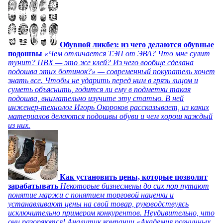
Обувной ликбез: из чего делаются обувные
подошвы
«Чем отличается ТЭП от ЭВА? Что мне сулит
тунит? ПВХ — это же клей? Из чего вообще сделана
подошва этих ботинок?» — современный покупатель хочет
знать все. Чтобы не ударить перед ним в грязь лицом и
суметь объяснить, годится ли ему в подметки такая
подошва, внимательно изучите эту статью. В ней
инженер-технолог Игорь Окороков рассказывает, из каких
материалов делаются подошвы обуви и чем хорош каждый
из них.
Как установить цены, которые позволят
зарабатывать
Некоторые бизнесмены до сих пор путают
понятие маржи с понятием торговой наценки и
устанавливают цены на свой товар, руководствуясь
исключительно примером конкурентов. Неудивительно, что
они разоряются! Аналитик компании «Академия розничных