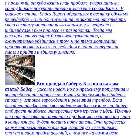
с премиями, откуда взять план продаж, разрешать ли
сотрудникам покупать товар в магазине со скидками? В
поисках истины Shoes Report обратился к десятку обувных
ретейлеров, но ни одна компания не захотела раскрывать
свою систему мотивации — слишком уж непрост и
индивидуален был процесс ее разработки. Тогда мы
расспросили четырех бизнес-консультантов, и
окончательно убедились в том, что тема мотивации
продавцов очень сложна, ведь даже наши эксперты не
смогли прийти к единому мнению.
Вся правда о байере. Кто он и как им
стать?
Байер – уже не новая, но по-прежнему популярная и
востребованная профессия. Быть байером модно. Байеры
стоят у истоков зарождения и развития трендов. Если
дизайнер предлагает свое видение моды в сезоне, то байер
отбирает наиболее интересные коммерческие идеи. Именно
от байеров зависит политика продаж магазинов и то, что,
в конце концов, будет носить покупатель. Эта профессия
окружена магическим флером, зачастую, связанным с
отсутствием представлений, в чем же на самом деле