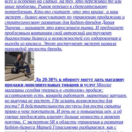
всех и особенно на слабых, на тех, кто переживал те или
иные проблемы. Рынок перешел к сберегательному
потреблению. Кто-то считает, что это кризис, а наш
эксперт - бизнес-консультант по управлению продажами и
стратегическому развитию для fashion-брендов Дания
Ткачева – называет это взрослением рынка. И предлагает
проблемным компаниям свой авторский инструмент
диагностики бизнеса и возможностей его оздоровления и
выхода из кризиса. Этот инструмент эксперт назвала
пирамидой зрелости бренда.
До 20-30% к обороту могут дать магазину
продажи дополнительных товаров и услуг
Многие
магазины сегодня уперлись в «потолок» продаж:
ассортимент есть, команда работает, маркетинг запущен,
но выручка не растет. Где искать возможности для
роста? В действительности ресурсы для роста скрыты
прямо в чеке покупателя. И речь не о повышении цен, а об
умение предложить клиенту больше ценности в момент
покупки. С экспертом SR в области управления и развития
fashion-бизнеса Марией Герасименко разбираемся, как с