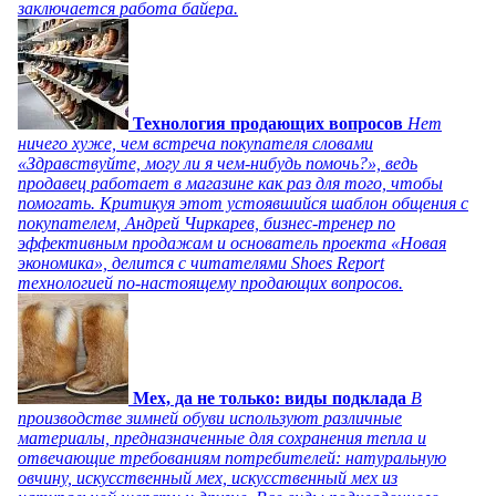
заключается работа байера.
Технология продающих вопросов
Нет
ничего хуже, чем встреча покупателя словами
«Здравствуйте, могу ли я чем-нибудь помочь?», ведь
продавец работает в магазине как раз для того, чтобы
помогать. Критикуя этот устоявшийся шаблон общения с
покупателем, Андрей Чиркарев, бизнес-тренер по
эффективным продажам и основатель проекта «Новая
экономика», делится с читателями Shoes Report
технологией по-настоящему продающих вопросов.
Мех, да не только: виды подклада
В
производстве зимней обуви используют различные
материалы, предназначенные для сохранения тепла и
отвечающие требованиям потребителей: натуральную
овчину, искусственный мех, искусственный мех из