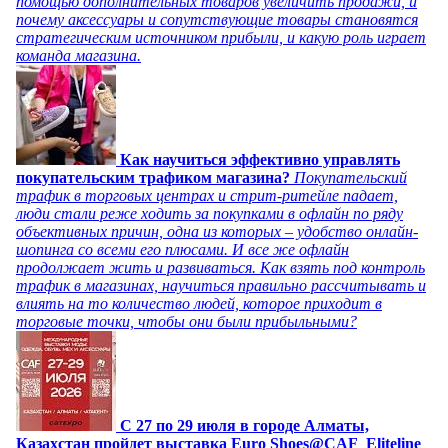
помощью дополнительных товаров увеличить продажи, и
почему аксессуары и сопутствующие товары становятся
стратегическим источником прибыли, и какую роль играет
команда магазина.
Как научиться эффективно управлять
покупательским трафиком магазина?
Покупательский
трафик в торговых центрах и стрит-ритейле падает,
люди стали реже ходить за покупками в офлайн по ряду
объективных причин, одна из которых – удобство онлайн-
шопинга со всеми его плюсами. И все же офлайн
продолжает жить и развиваться. Как взять под контроль
трафик в магазинах, научиться правильно рассчитывать и
влиять на то количество людей, которое приходит в
торговые точки, чтобы они были прибыльными?
C 27 по 29 июля в городе Алматы,
Казахстан пройдет выставка Euro Shoes@CAF_Eliteline