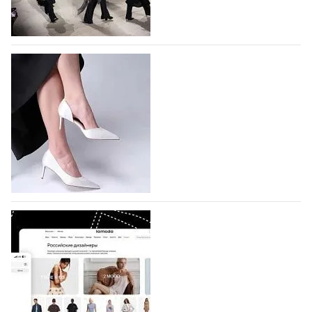
На участие в Московской неделе моды
подано 1047 заявок
На участие в седьмой Московской неделе моды,
которая пройдет в российской столице с 26 сентября
по 1 октября, уже подано 1047 заявок. Примерно
половину из них (494) прислали дизайнеры,
коллекции которых не были представлены в…
07.08.2026
741
BALLINA представит свои новинки на Euro
Shoes
Компания BALLINA Guangzhou Lihuang Footwear
Co., Ltd., основанная в 2011 году и расположенная в
Гуанчжоу, столице моды Китая, является