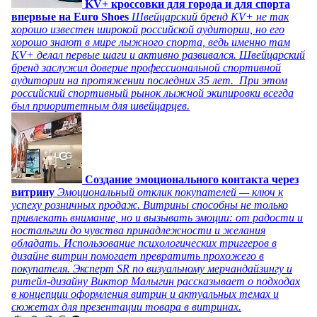
KV+ кроссовки для города и для спорта
впервые на Euro Shoes
Швейцарский бренд KV+ не так
хорошо известен широкой российской аудитории, но его
хорошо знают в мире лыжного спорта, ведь именно там
KV+ делал первые шаги и активно развивался. Швейцарский
бренд заслужил доверие профессиональной спортивной
аудитории на протяжении последних 35 лет. При этом
российский спортивный рынок лыжной экипировки всегда
был приоритетным для швейцарцев.
Создание эмоционального контакта через
витрину
Эмоциональный отклик покупателей — ключ к
успеху розничных продаж. Витрины способны не только
привлекать внимание, но и вызывать эмоции: от радости и
ностальгии до чувства принадлежности и желания
обладать. Использование психологических триггеров в
дизайне витрин помогает превратить прохожего в
покупателя. Эксперт SR по визуальному мерчандайзингу и
ритейл-дизайну Виктор Малыгин рассказывает о подходах
в концепции оформления витрин и актуальных темах и
сюжетах для презентации товара в витринах.