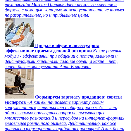
технологий» Максим Горшков дает несколько советов и
формул, с помощью которых можно установить не только
не разорительные, но и прибыльные цены.
Продажи обуви и аксессуаров:
эффективные приемы деловой риторики
Какие речевые
модули - эффективны при общении с потенциальными и
действующими клиентами салонов обуви, а какие – нет,
знает бизнес-консультант Анна Бочарова.
Формируем зарплату продавцов: советы
экспертов
«А как вы начисляете зарплату своим
консультантам, с личных или с общих продаж?» — это
один из самых популярных вопросов, вызывающих
множество разногласий и пересудов на интернет-форумах
владельцев розничного бизнеса. Действительно, как же
правильно формировать заработок продавцов? А как быть