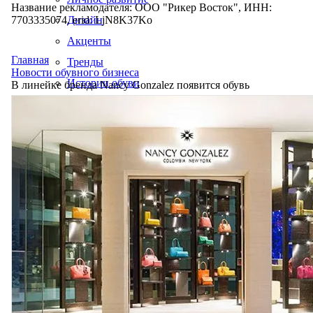
Название рекламодателя: ООО "Рикер Восток", ИНН:
7703335074, erid: LjN8K37Ko
Дизайн
Акценты
Главная
Тренды
Новости обувного бизнеса
Истории обуви
В линейке бренда Nancy Gonzalez появится обувь
Производство