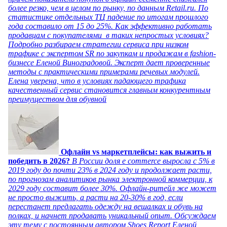
более резко, чем в целом по рынку, по данным Retail.ru. По
статистике отдельных ТЦ падение по итогам прошлого
года составило от 15 до 25%. Как эффективно работать
продавцам с покупателями в таких непростых условиях?
Подробно разбираем стратегии сервиса при низком
трафике с экспертом SR по закупкам и продажам в fashion-
бизнесе Еленой Виноградовой. Эксперт дает проверенные
методы с практическими примерами речевых модулей.
Елена уверена, что в условиях падающего трафика
качественный сервис становится главным конкурентным
преимуществом для обувной
Офлайн vs маркетплейсы: как выжить и
победить в 2026?
В России доля e commerce выросла с 5% в
2019 году до почти 23% в 2024 году и продолжает расти,
по прогнозам аналитиков рынка электронной коммерции, к
2029 году составит более 30%. Офлайн-ритейл же может
не просто выжить, а расти на 20-30% в год, если
перестанет предлагать одежду на вешалках и обувь на
полках, и начнет продавать уникальный опыт. Обсуждаем
эту тему с постоянным автором Shoes Report Еленой