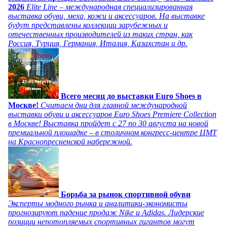
2026
Elite Line – международная специализированная
выставка обуви, меха, кожи и аксессуаров. На выставке
будут представлены коллекции зарубежных и
отечественных производителей из таких стран, как
Россия, Турция, Германия, Италия, Казахстан и др.
Всего месяц до выставки Euro Shoes в
Москве!
Считаем дни для главной международной
выставки обуви и аксессуаров Euro Shoes Premiere Collection
в Москве! Выставка пройдет с 27 по 30 августа на новой
премиальной площадке – в столичном конгресс-центре ЦМТ
на Краснопресненской набережной.
Борьба за рынок спортивной обуви
Эксперты модного рынка и аналитики-экономисты
прогнозируют падение продаж Nike и Adidas. Лидерские
позиции непотопляемых спортивных гигантов могут