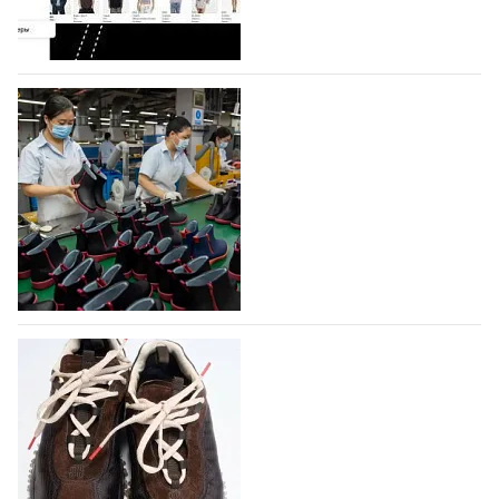
профессиональной обувной компанией,
объединяющей разработку, производство и…
07.08.2026
606
На платформе Lamoda - новый раздел и
условия продвижения локальных
дизайнерских марок
Российский маркетплейс Lamoda решил обновить
раздел для продажи продукции локальных
дизайнерских марок одежды, обуви и аксессуаров.
Бренды также получат маркетинговую…
06.08.2026
786
Объем мирового производства обуви в
2025 году практически не увеличился
В 2025 году мировое производство обуви
практически не изменилось, зафиксировав
незначительный рост на 0,1% до 24,6 млрд пар, -