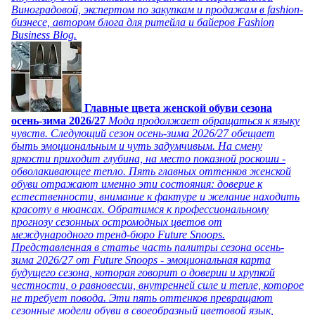
Виноградовой, экспертом по закупкам и продажам в fashion-
бизнесе, автором блога для ритейла и байеров Fashion
Business Blog.
Главные цвета женской обуви сезона
осень-зима 2026/27
Мода продолжает обращаться к языку
чувств. Следующий сезон осень-зима 2026/27 обещает
быть эмоциональным и чуть задумчивым. На смену
яркости приходит глубина, на место показной роскоши -
обволакивающее тепло. Пять главных оттенков женской
обуви отражают именно эти состояния: доверие к
естественности, внимание к фактуре и желание находить
красоту в нюансах. Обратимся к профессиональному
прогнозу сезонных остромодных цветов от
международного тренд-бюро Future Snoops.
Представленная в статье часть палитры сезона осень-
зима 2026/27 от Future Snoops - эмоциональная карта
будущего сезона, которая говорит о доверии и хрупкой
честности, о равновесии, внутренней силе и тепле, которое
не требует повода. Эти пять оттенков превращают
сезонные модели обуви в своеобразный цветовой язык,