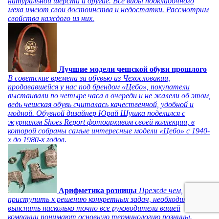
натуральной шерсти и другие. Все виды подкладочного
меха имеют свои достоинства и недостатки. Рассмотрим
свойства каждого из них.
Лучшие модели чешской обуви прошлого
В советские времена за обувью из Чехословакии,
продававшейся у нас под брендом «Цебо», покупатели
выстаивали по четыре часа в очереди и не жалели об этом,
ведь чешская обувь считалась качественной, удобной и
модной. Обувной дизайнер Юрай Шушка поделился с
журналом Shoes Report фотоархивом своей коллекции, в
которой собраны самые интересные модели «Цебо» с 1940-
х до 1980-х годов.
Арифметика розницы
Прежде чем,
приступить к решению конкретных задач, необходимо
выяснить насколько точно все руководители вашей
компании понимают основную терминологию розницы.