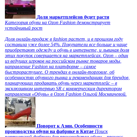
Доля маркетплейсов будет расти
Категория обуви на Ozon Fashion демонстрирует
устойчивый рост
Доля онлайн-продаж в fashion растет, и в прошлом году
составила уже более 54%. Покупатели все больше и чаще
приобретают одежду и обувь в интернете, и львиная доля
этих покупок совершается на маркетплейсах. Ozon – один
из ведущих игроков на российском рынке товаров моды,
направление Fashion на платформе – самое
быстрорастущее. О трендах в онлайн-торговле, об
особенностях обувного рынка и рекомендациях для брендов,
планирующих продавать обувь через маркетплейс – в
эксклюзивном интервью SR с коммерческим директором
направления «Обувь» в Ozon Fashion Ольгой Москвичевой.
Поворот к Азии. Особенности
производства обуви на фабрике в Китае
Поиск
партнерской фабрики для производства обуви – процесс