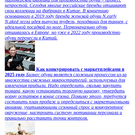
непростой. Сегодня многие российские бренды отшивают
свои коллекции на фабриках в Китае. В концепцию
основанного в 2019 году бренда женской обуви N.early
N.aked легла идея выпуска туфель, походящих для танцев, с
идеальной посадкой по ноге. Первоначально обувь
отшивалась в Европе, но уже в 2022 году производство
обуви перенесли в Китай.
Как конкурировать с маркетплейсами в
2025 году
Бизнес обуви является сложным процессом из-за
множества смежных микростратегий, используемых для
извлечения прибыли. Надо определить, сколько закупить
товара, какую установить торговую наценку, утвердить
норму остатков в конце сезона. Помимо этого, требуется
составить план продаж и определиться с маркетинговыми
акциями, учитывающими сезонный спрос и конкурентное
окружение, настроить систему мотивации персонала и
правильно расставить точки контроля.