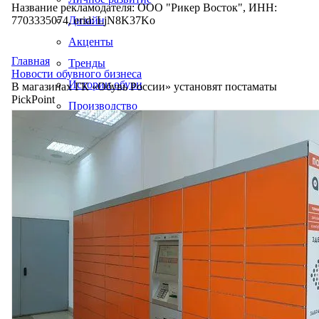
Название рекламодателя: ООО "Рикер Восток", ИНН:
7703335074, erid: LjN8K37Ko
Дизайн
Акценты
Главная
Тренды
Новости обувного бизнеса
Истории обуви
В магазинах ГК «Обувь России» установят постаматы
PickPoint
Производство