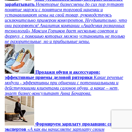
зарабатывать
Некоторые бизнесмены до сих пор путают
понятие маржи с понятием торговой наценки и
устанавливают цены на свой товар, руководствуясь
исключительно примером конкурентов. Неудивительно, что
они разоряются! Аналитик компании «Академия розничных
технологий» Максим Горшков дает несколько советов и
формул, с помощью которых можно установить не только
не разорительные, но и прибыльные цены.
Продажи обуви и аксессуаров:
эффективные приемы деловой риторики
Какие речевые
модули - эффективны при общении с потенциальными и
действующими клиентами салонов обуви, а какие – нет,
знает бизнес-консультант Анна Бочарова.
Формируем зарплату продавцов: советы
экспертов
«А как вы начисляете зарплату своим