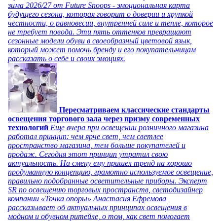
зима 2026/27 от Future Snoops - эмоциональная карта
будущего сезона, которая говорит о доверии и хрупкой
честности, о равновесии, внутренней силе и тепле, которое
не требует повода. Эти пять оттенков превращают
сезонные модели обуви в своеобразный цветовой язык,
который может помочь бренду и его покупательницам
рассказать о себе и своих эмоциях.
Пересматриваем классические стандарты
освещения торгового зала через призму современных
технологий
Еще вчера при освещении розничного магазина
работал принцип: чем ярче свет, чем светлее
пространство магазина, тем больше покупателей и
продаж. Сегодня этот принцип утратил свою
актуальность. На смену ему пришел тренд на хорошо
продуманную концепцию, грамотно используемое освещение,
правильно подобранные осветительные приборы. Эксперт
SR по освещению торговых пространств, светодизайнер
компании «Точка опоры» Анастасия Ефремова
рассказывает об актуальных принципах освещения в
модном и обувном ритейле, о том, как свет помогает