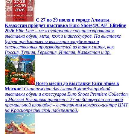
C 27 по 29 июля в городе Алматы,
Казахстан пройдет выставка Euro Shoes@CAF_Eliteline
2026
Elite Line – международная специализированная
выставка обуви, меха, кожи и аксессуаров. На выставке
будут представлены коллекции зарубежных и
отечественных производителей из таких стран, как
Россия, Турция, Германия, Италия, Казахстан и др.
Всего месяц до выставки Euro Shoes в
Москве!
Считаем дни для главной международной
выставки обуви и аксессуаров Euro Shoes Premiere Collection
в Москве! Выставка пройдет с 27 по 30 августа на новой
премиальной площадке – в столичном конгресс-центре ЦМТ
на Краснопресненской набережной.