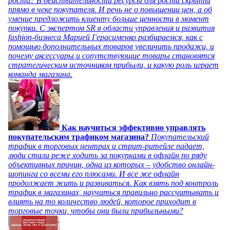
роста? В действительности ресурсы для роста скрыты
прямо в чеке покупателя. И речь не о повышении цен, а об
умение предложить клиенту больше ценности в момент
покупки. С экспертом SR в области управления и развития
fashion-бизнеса Марией Герасименко разбираемся, как с
помощью дополнительных товаров увеличить продажи, и
почему аксессуары и сопутствующие товары становятся
стратегическим источником прибыли, и какую роль играет
команда магазина.
Как научиться эффективно управлять
покупательским трафиком магазина?
Покупательский
трафик в торговых центрах и стрит-ритейле падает,
люди стали реже ходить за покупками в офлайн по ряду
объективных причин, одна из которых – удобство онлайн-
шопинга со всеми его плюсами. И все же офлайн
продолжает жить и развиваться. Как взять под контроль
трафик в магазинах, научиться правильно рассчитывать и
влиять на то количество людей, которое приходит в
торговые точки, чтобы они были прибыльными?