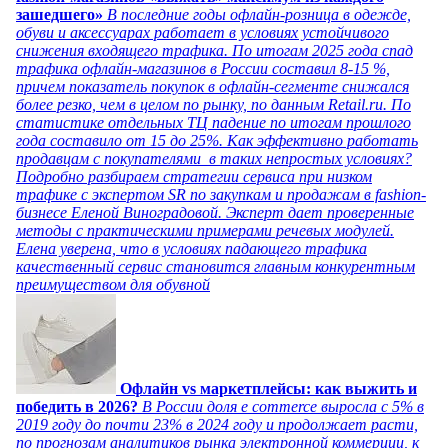
зашедшего»
В последние годы офлайн-розница в одежде,
обуви и аксессуарах работает в условиях устойчивого
снижения входящего трафика. По итогам 2025 года спад
трафика офлайн-магазинов в России составил 8-15 %,
причем показатель покупок в офлайн-сегменте снижался
более резко, чем в целом по рынку, по данным Retail.ru. По
статистике отдельных ТЦ падение по итогам прошлого
года составило от 15 до 25%. Как эффективно работать
продавцам с покупателями в таких непростых условиях?
Подробно разбираем стратегии сервиса при низком
трафике с экспертом SR по закупкам и продажам в fashion-
бизнесе Еленой Виноградовой. Эксперт дает проверенные
методы с практическими примерами речевых модулей.
Елена уверена, что в условиях падающего трафика
качественный сервис становится главным конкурентным
преимуществом для обувной
Офлайн vs маркетплейсы: как выжить и
победить в 2026?
В России доля e commerce выросла с 5% в
2019 году до почти 23% в 2024 году и продолжает расти,
по прогнозам аналитиков рынка электронной коммерции, к