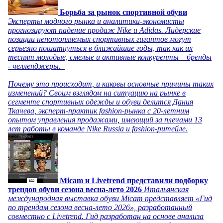
Борьба за рынок спортивной обуви
Эксперты модного рынка и аналитики-экономисты
прогнозируют падение продаж Nike и Adidas. Лидерские
позиции непотопляемых спортивных гигантов могут
серьезно пошатнуться в ближайшие годы, так как их
теснят молодые, смелые и активные конкуренты – бренды
- челленджеры.
Почему это происходит, и каковы основные причины таких
изменений? Своим взглядом на ситуацию на рынке в
сегменте спортивных одежды и обуви делится Дания
Ткачева, эксперт-практик fashion-рынка с 20-летним
опытом управления продажами, имеющий за плечами 13
лет работы в команде Nike Russia и fashion-ритейле.
Micam и Livetrend представили подборку
трендов обуви сезона весна-лето 2026
Итальянская
международная выставка обуви Micam представляет «Гид
по трендам сезона весна-лето 2026», разработанный
совместно с Livetrend. Гид разработан на основе анализа