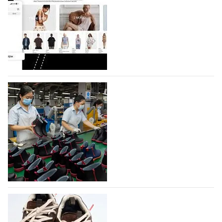
На платформе Lamoda - новый раздел и
условия продвижения локальных
дизайнерских марок
Российский маркетплейс Lamoda решил обновить
раздел для продажи продукции локальных
дизайнерских марок одежды, обуви и аксессуаров.
Бренды также получат маркетинговую…
06.08.2026
325
Объем мирового производства обуви в
2025 году практически не увеличился