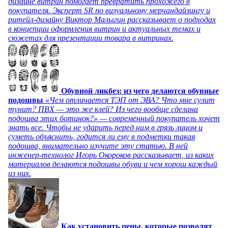
дизайне витрин помогает превратить прохожего в
покупателя. Эксперт SR по визуальному мерчандайзингу и
ритейл-дизайну Виктор Малыгин рассказывает о подходах
в концепции оформления витрин и актуальных темах и
сюжетах для презентации товара в витринах.
Обувной ликбез: из чего делаются обувные
подошвы
«Чем отличается ТЭП от ЭВА? Что мне сулит
тунит? ПВХ — это же клей? Из чего вообще сделана
подошва этих ботинок?» — современный покупатель хочет
знать все. Чтобы не ударить перед ним в грязь лицом и
суметь объяснить, годится ли ему в подметки такая
подошва, внимательно изучите эту статью. В ней
инженер-технолог Игорь Окороков рассказывает, из каких
материалов делаются подошвы обуви и чем хорош каждый
из них.
Как установить цены, которые позволят