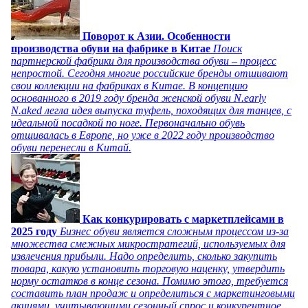
Поворот к Азии. Особенности
производства обуви на фабрике в Китае
Поиск
партнерской фабрики для производства обуви – процесс
непростой. Сегодня многие российские бренды отшивают
свои коллекции на фабриках в Китае. В концепцию
основанного в 2019 году бренда женской обуви N.early
N.aked легла идея выпуска туфель, походящих для танцев, с
идеальной посадкой по ноге. Первоначально обувь
отшивалась в Европе, но уже в 2022 году производство
обуви перенесли в Китай.
Как конкурировать с маркетплейсами в
2025 году
Бизнес обуви является сложным процессом из-за
множества смежных микростратегий, используемых для
извлечения прибыли. Надо определить, сколько закупить
товара, какую установить торговую наценку, утвердить
норму остатков в конце сезона. Помимо этого, требуется
составить план продаж и определиться с маркетинговыми
акциями, учитывающими сезонный спрос и конкурентное