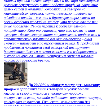
модных брендов в очень непростых и быстро меняющихся
условиях перегретого рынка: падение трафика, закрытие
целых сетей и компаний, консолидация селлеров на
маркетплейсах, переток покупательского трафика из
офлайна в онлайн – все эти и другие факторы влияли на
всех и особенно на слабых, на тех, кто переживал те или
иные проблемы. Рынок перешел к сберегательному
потреблению. Кто-то считает, что это кризис, а наш
эксперт - бизнес-консультант по управлению продажами и
стратегическому развитию для fashion-брендов Дания
Ткачева – называет это взрослением рынка. И предлагает
проблемным компаниям свой авторский инструмент
диагностики бизнеса и возможностей его оздоровления и
выхода из кризиса. Этот инструмент эксперт назвала
пирамидой зрелости бренда.
До 20-30% к обороту могут дать магазину
продажи дополнительных товаров и услуг
Многие
магазины сегодня уперлись в «потолок» продаж:
ассортимент есть, команда работает, маркетинг запущен,
но выручка не растет. Где искать возможности для