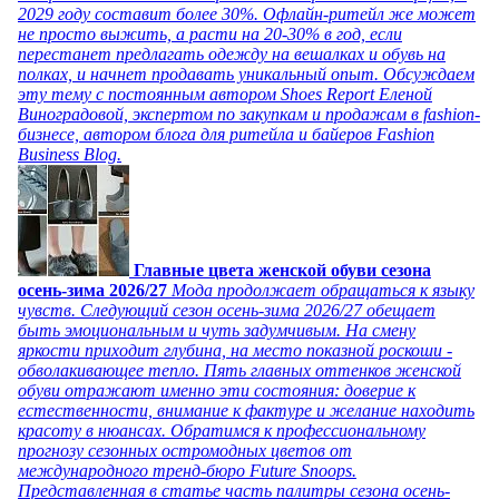
2029 году составит более 30%. Офлайн-ритейл же может
не просто выжить, а расти на 20-30% в год, если
перестанет предлагать одежду на вешалках и обувь на
полках, и начнет продавать уникальный опыт. Обсуждаем
эту тему с постоянным автором Shoes Report Еленой
Виноградовой, экспертом по закупкам и продажам в fashion-
бизнесе, автором блога для ритейла и байеров Fashion
Business Blog.
Главные цвета женской обуви сезона
осень-зима 2026/27
Мода продолжает обращаться к языку
чувств. Следующий сезон осень-зима 2026/27 обещает
быть эмоциональным и чуть задумчивым. На смену
яркости приходит глубина, на место показной роскоши -
обволакивающее тепло. Пять главных оттенков женской
обуви отражают именно эти состояния: доверие к
естественности, внимание к фактуре и желание находить
красоту в нюансах. Обратимся к профессиональному
прогнозу сезонных остромодных цветов от
международного тренд-бюро Future Snoops.
Представленная в статье часть палитры сезона осень-