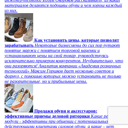
инженер-технолог Игорь Окороков рассказывает, из каких
материалов делаются подошвы обуви и чем хорош каждый
из них.
Как установить цены, которые позволят
зарабатывать
Некоторые бизнесмены до сих пор путают
понятие маржи с понятием торговой наценки и
устанавливают цены на свой товар, руководствуясь
исключительно примером конкурентов. Неудивительно, что
они разоряются! Аналитик компании «Академия розничных
технологий» Максим Горшков дает несколько советов и
формул, с помощью которых можно установить не только
не разорительные, но и прибыльные цены.
Продажи обуви и аксессуаров:
эффективные приемы деловой риторики
Какие речевые
модули - эффективны при общении с потенциальными и
действующими клиентами салонов обуви, а какие – нет,