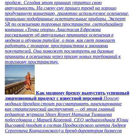
продаж. Сегодня этот принцип утратил свою
актуальность. На смену ему пришел тренд на хорошо
продуманную концепцию, грамотно используемое освещение,
правильно подобранные осветительные приборы. Эксперт
SR по освещению торговых пространств, светодизайнер
компании «Точка опоры» Анастасия Ефремова
рассказывает об актуальных принципах освещения в
модном и обувном ритейле, о том, как свет помогает
работать с товаром, пространством и эмоциями
покупателей. Она поможет посмотреть на базовые
принципы в освещении через призму новых требований к
торговому пространству.
Как модному бренду выпустить успешный
лицензионный продукт с известной персоной
Почему
модным брендам стоит рассматривать лицензирование
как стратегический инструмент — об этом главный
редактор журнала Shoes Report Наталья Тимашова
побеседовала с Марией Козеевой, СЕО медиахолдинга Юлии
Высоцкой (входит в состав Продюсерского центра Андрея
Сергеевича Кончаловского) и бренд-директором бизнесов