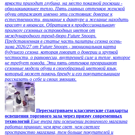
яркости приходит глубина, на место показной роскоши -
обволакивающее тепло. Пять главных оттенков женской
обуви отражают именно эти состояния: доверие к
естественности, внимание к фактуре и желание находить
красоту в нюансах. Обратимся к профессиональному
прогнозу сезонных остромодных цветов от
международного тренд-бюро Future Snoops.
Представленная в статье часть палитры сезона осень-
зима 2026/27 от Future Snoops - эмоциональная карта
будущего сезона, которая говорит о доверии и хрупкой
честности, о равновесии, внутренней силе и тепле, которое
не требует повода. Эти пять оттенков превращают
сезонные модели обуви в своеобразный цветовой язык,
который может помочь бренду и его покупательницам
рассказать о себе и своих эмоциях.
Пересматриваем классические стандарты
освещения торгового зала через призму современных
технологий
Еще вчера при освещении розничного магазина
работал принцип: чем ярче свет, чем светлее
пространство магазина, тем больше покупателей и