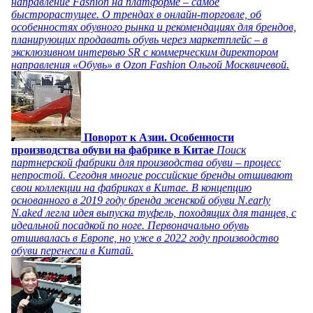
направление Fashion на платформе – самое
быстрорастущее. О трендах в онлайн-торговле, об
особенностях обувного рынка и рекомендациях для брендов,
планирующих продавать обувь через маркетплейс – в
эксклюзивном интервью SR с коммерческим директором
направления «Обувь» в Ozon Fashion Ольгой Москвичевой.
Поворот к Азии. Особенности
производства обуви на фабрике в Китае
Поиск
партнерской фабрики для производства обуви – процесс
непростой. Сегодня многие российские бренды отшивают
свои коллекции на фабриках в Китае. В концепцию
основанного в 2019 году бренда женской обуви N.early
N.aked легла идея выпуска туфель, походящих для танцев, с
идеальной посадкой по ноге. Первоначально обувь
отшивалась в Европе, но уже в 2022 году производство
обуви перенесли в Китай.