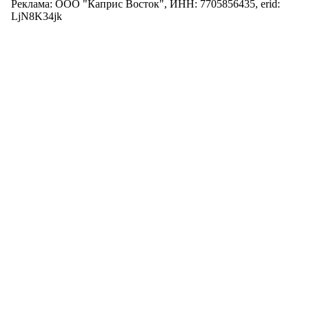
Реклама: ООО "Каприс Восток", ИНН: 7705856435, erid:
LjN8K34jk