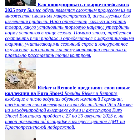
Как конкурировать с маркетплейсами в
2025 году
Бизнес обуви является сложным процессом из-за
множества смежных микростратегий, используемых для
извлечения прибыли. Надо определить, сколько закупить
товара, какую установить торговую наценку, утвердить
норму остатков в конце сезона. Помимо этого, требуется
составить план продаж и определиться с маркетинговыми
акциями, учитывающими сезонный спрос и конкурентное
окружение, настроить систему мотивации персонала и
правильно расставить точки контроля.
Rieker и Remonte представят свои новые
коллекции на Euro Shoes!
Бренды Rieker и Remonte,
входящие в число ведущих обувных компаний Германии,
представят свои коллекции сезона Весна-Лето’26 в Москве
на международной выставке обуви и аксессуаров Euro
Shoes! Выставка пройдет c 27 по 30 августа 2025 г. на
новой премиальной площадке в конгресс-центре ЦМТ на
Краснопресненской набережной.