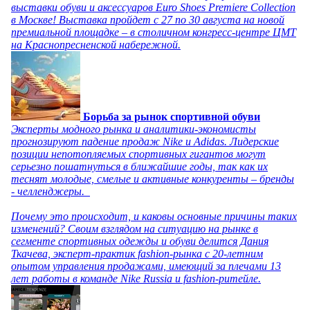
выставки обуви и аксессуаров Euro Shoes Premiere Collection
в Москве! Выставка пройдет с 27 по 30 августа на новой
премиальной площадке – в столичном конгресс-центре ЦМТ
на Краснопресненской набережной.
Борьба за рынок спортивной обуви
Эксперты модного рынка и аналитики-экономисты
прогнозируют падение продаж Nike и Adidas. Лидерские
позиции непотопляемых спортивных гигантов могут
серьезно пошатнуться в ближайшие годы, так как их
теснят молодые, смелые и активные конкуренты – бренды
- челленджеры.
Почему это происходит, и каковы основные причины таких
изменений? Своим взглядом на ситуацию на рынке в
сегменте спортивных одежды и обуви делится Дания
Ткачева, эксперт-практик fashion-рынка с 20-летним
опытом управления продажами, имеющий за плечами 13
лет работы в команде Nike Russia и fashion-ритейле.