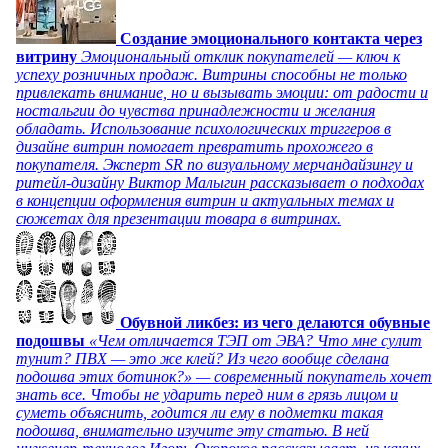
Создание эмоционального контакта через
витрину
Эмоциональный отклик покупателей — ключ к
успеху розничных продаж. Витрины способны не только
привлекать внимание, но и вызывать эмоции: от радости и
ностальгии до чувства принадлежности и желания
обладать. Использование психологических триггеров в
дизайне витрин помогает превратить прохожего в
покупателя. Эксперт SR по визуальному мерчандайзингу и
ритейл-дизайну Виктор Малыгин рассказывает о подходах
в концепции оформления витрин и актуальных темах и
сюжетах для презентации товара в витринах.
Обувной ликбез: из чего делаются обувные
подошвы
«Чем отличается ТЭП от ЭВА? Что мне сулит
тунит? ПВХ — это же клей? Из чего вообще сделана
подошва этих ботинок?» — современный покупатель хочет
знать все. Чтобы не ударить перед ним в грязь лицом и
суметь объяснить, годится ли ему в подметки такая
подошва, внимательно изучите эту статью. В ней