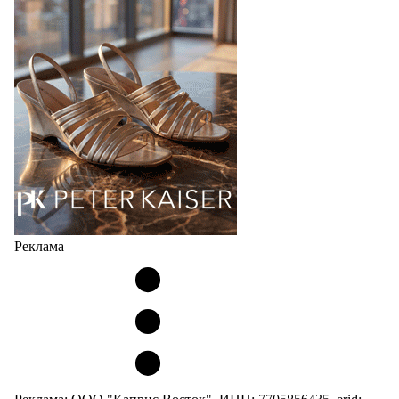
странах СНГ. Широкий модельный ряд женских,
мужских, детских и пляжных зонтов в необычном
дизайнерском исполнении, отличается надёжностью
и высоким качеством…
05.08.2026
410
Реклама