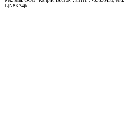
Реклама: ООО "Каприс Восток", ИНН: 7705856435, erid:
LjN8K34jk