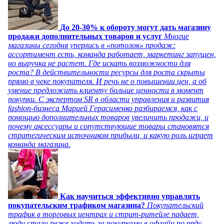
До 20-30% к обороту могут дать магазину
продажи дополнительных товаров и услуг
Многие
магазины сегодня уперлись в «потолок» продаж:
ассортимент есть, команда работает, маркетинг запущен,
но выручка не растет. Где искать возможности для
роста? В действительности ресурсы для роста скрыты
прямо в чеке покупателя. И речь не о повышении цен, а об
умение предложить клиенту больше ценности в момент
покупки. С экспертом SR в области управления и развития
fashion-бизнеса Марией Герасименко разбираемся, как с
помощью дополнительных товаров увеличить продажи, и
почему аксессуары и сопутствующие товары становятся
стратегическим источником прибыли, и какую роль играет
команда магазина.
Как научиться эффективно управлять
покупательским трафиком магазина?
Покупательский
трафик в торговых центрах и стрит-ритейле падает,
люди стали реже ходить за покупками в офлайн по ряду