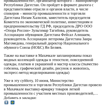
промышленности», организатор которого – Минпромторг
Республики Дагестан. Он пройдет в формате диалога с
представителями отрасли и органов власти, в числе
спикеров – министр промышленности и торговли
Дагестана Низам Халилов, заместитель председателя
Комитета по экономической политике, инвестициям и
предпринимательству ГД РФ, председатель ДРО ООО
«Опора России» Зульгимар Тагибова, руководитель
Ассоциации обувщиков Дагестана Фейсал Алишаем,
руководитель Ассоциации легпромы Дагестана Заира
Магомедова, генеральный директор Национального
обувного Союза (НОБС) Ян Беляев.
Также на выставке в Махачкале запланированы показ
модных коллекций одежды в этностиле, повседневной
одежды, платков и украшений и мастер классы (ткачество
гобелена, графический дизайн, рисунок и живопись,
экспресс-метод моделирования одежды)
Уже в эту субботу, 10 июня, Министерство
промышленности и торговли Республики Дагестан провело
в Махачкале выставку-ярмарку товаров легкой
промышленности с участием местных производителей,…
Добавить в закладки: