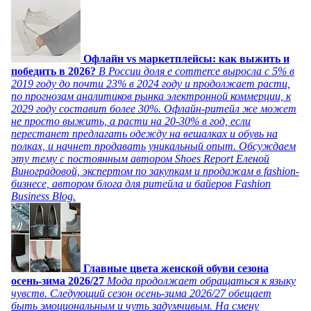
Офлайн vs маркетплейсы: как выжить и
победить в 2026?
В России доля e commerce выросла с 5% в
2019 году до почти 23% в 2024 году и продолжает расти,
по прогнозам аналитиков рынка электронной коммерции, к
2029 году составит более 30%. Офлайн-ритейл же может
не просто выжить, а расти на 20-30% в год, если
перестанет предлагать одежду на вешалках и обувь на
полках, и начнет продавать уникальный опыт. Обсуждаем
эту тему с постоянным автором Shoes Report Еленой
Виноградовой, экспертом по закупкам и продажам в fashion-
бизнесе, автором блога для ритейла и байеров Fashion
Business Blog.
Главные цвета женской обуви сезона
осень-зима 2026/27
Мода продолжает обращаться к языку
чувств. Следующий сезон осень-зима 2026/27 обещает
быть эмоциональным и чуть задумчивым. На смену