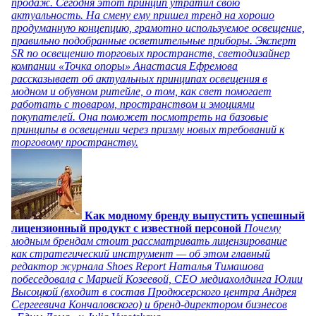
продаж. Сегодня этот принцип утратил свою
актуальность. На смену ему пришел тренд на хорошо
продуманную концепцию, грамотно используемое освещение,
правильно подобранные осветительные приборы. Эксперт
SR по освещению торговых пространств, светодизайнер
компании «Точка опоры» Анастасия Ефремова
рассказывает об актуальных принципах освещения в
модном и обувном ритейле, о том, как свет помогает
работать с товаром, пространством и эмоциями
покупателей. Она поможет посмотреть на базовые
принципы в освещении через призму новых требований к
торговому пространству.
Как модному бренду выпустить успешный
лицензионный продукт с известной персоной
Почему
модным брендам стоит рассматривать лицензирование
как стратегический инструмент — об этом главный
редактор журнала Shoes Report Наталья Тимашова
побеседовала с Марией Козеевой, СЕО медиахолдинга Юлии
Высоцкой (входит в состав Продюсерского центра Андрея
Сергеевича Кончаловского) и бренд-директором бизнесов