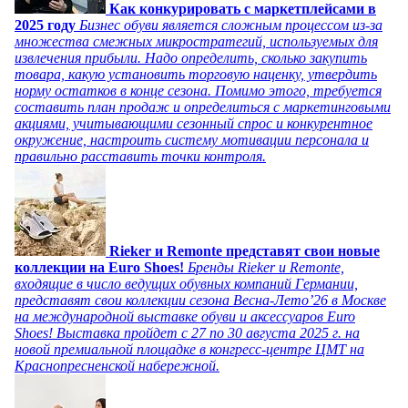
Как конкурировать с маркетплейсами в
2025 году
Бизнес обуви является сложным процессом из-за
множества смежных микростратегий, используемых для
извлечения прибыли. Надо определить, сколько закупить
товара, какую установить торговую наценку, утвердить
норму остатков в конце сезона. Помимо этого, требуется
составить план продаж и определиться с маркетинговыми
акциями, учитывающими сезонный спрос и конкурентное
окружение, настроить систему мотивации персонала и
правильно расставить точки контроля.
Rieker и Remonte представят свои новые
коллекции на Euro Shoes!
Бренды Rieker и Remonte,
входящие в число ведущих обувных компаний Германии,
представят свои коллекции сезона Весна-Лето’26 в Москве
на международной выставке обуви и аксессуаров Euro
Shoes! Выставка пройдет c 27 по 30 августа 2025 г. на
новой премиальной площадке в конгресс-центре ЦМТ на
Краснопресненской набережной.