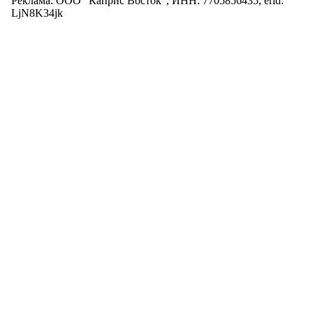
Реклама: ООО "Каприс Восток", ИНН: 7705856435, erid:
LjN8K34jk