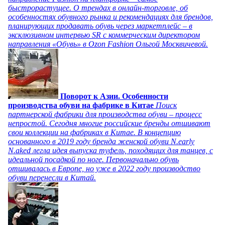
быстрорастущее. О трендах в онлайн-торговле, об
особенностях обувного рынка и рекомендациях для брендов,
планирующих продавать обувь через маркетплейс – в
эксклюзивном интервью SR с коммерческим директором
направления «Обувь» в Ozon Fashion Ольгой Москвичевой.
Поворот к Азии. Особенности
производства обуви на фабрике в Китае
Поиск
партнерской фабрики для производства обуви – процесс
непростой. Сегодня многие российские бренды отшивают
свои коллекции на фабриках в Китае. В концепцию
основанного в 2019 году бренда женской обуви N.early
N.aked легла идея выпуска туфель, походящих для танцев, с
идеальной посадкой по ноге. Первоначально обувь
отшивалась в Европе, но уже в 2022 году производство
обуви перенесли в Китай.