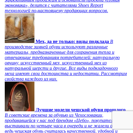
экономика», делится с читателями Shoes Report
технологией по-настоящему продающих вопросов.
Мех, да не только: виды подклада
В
производстве зимней обуви используют различные
материалы, предназначенные для сохранения тепла и
отвечающие требованиям потребителей: натуральную
овчину, искусственный мех, искусственный мех из
натуральной шерсти и другие. Все виды подкладочного
меха имеют свои достоинства и недостатки. Рассмотрим
свойства каждого из них.
Лучшие модели чешской обуви прошлого
В советские времена за обувью из Чехословакии,
продававшейся у нас под брендом «Цебо», покупатели
выстаивали по четыре часа в очереди и не жалели об этом,
ведь чешская обувь считалась качественной, удобной и