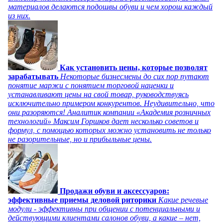
материалов делаются подошвы обуви и чем хорош каждый
из них.
Как установить цены, которые позволят
зарабатывать
Некоторые бизнесмены до сих пор путают
понятие маржи с понятием торговой наценки и
устанавливают цены на свой товар, руководствуясь
исключительно примером конкурентов. Неудивительно, что
они разоряются! Аналитик компании «Академия розничных
технологий» Максим Горшков дает несколько советов и
формул, с помощью которых можно установить не только
не разорительные, но и прибыльные цены.
Продажи обуви и аксессуаров:
эффективные приемы деловой риторики
Какие речевые
модули - эффективны при общении с потенциальными и
действующими клиентами салонов обуви, а какие – нет,