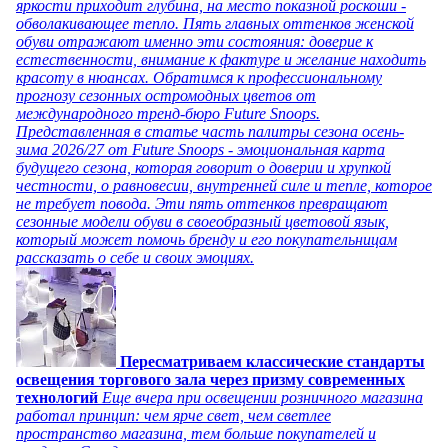
яркости приходит глубина, на место показной роскоши -
обволакивающее тепло. Пять главных оттенков женской
обуви отражают именно эти состояния: доверие к
естественности, внимание к фактуре и желание находить
красоту в нюансах. Обратимся к профессиональному
прогнозу сезонных остромодных цветов от
международного тренд-бюро Future Snoops.
Представленная в статье часть палитры сезона осень-
зима 2026/27 от Future Snoops - эмоциональная карта
будущего сезона, которая говорит о доверии и хрупкой
честности, о равновесии, внутренней силе и тепле, которое
не требует повода. Эти пять оттенков превращают
сезонные модели обуви в своеобразный цветовой язык,
который может помочь бренду и его покупательницам
рассказать о себе и своих эмоциях.
Пересматриваем классические стандарты
освещения торгового зала через призму современных
технологий
Еще вчера при освещении розничного магазина
работал принцип: чем ярче свет, чем светлее
пространство магазина, тем больше покупателей и