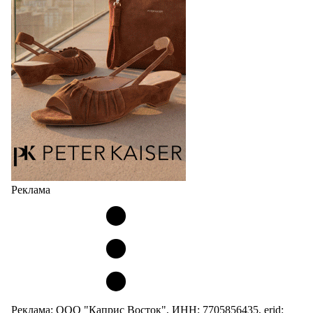
соответствует сегодняшнему тренду на
сникерины (гибридный вариант балеток и
кроссовок обтекаемой формы и с тонкой подошвой).
Но в модели Miu Miu Bubble присутствует еще и…
05.08.2026
3138
Реклама
Реклама: ООО "Каприс Восток", ИНН: 7705856435, erid: