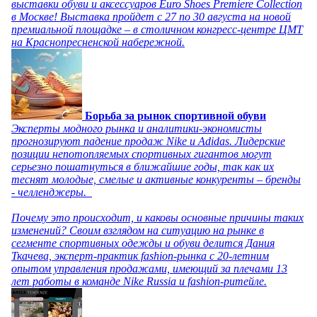
выставки обуви и аксессуаров Euro Shoes Premiere Collection
в Москве! Выставка пройдет с 27 по 30 августа на новой
премиальной площадке – в столичном конгресс-центре ЦМТ
на Краснопресненской набережной.
Борьба за рынок спортивной обуви
Эксперты модного рынка и аналитики-экономисты
прогнозируют падение продаж Nike и Adidas. Лидерские
позиции непотопляемых спортивных гигантов могут
серьезно пошатнуться в ближайшие годы, так как их
теснят молодые, смелые и активные конкуренты – бренды
- челленджеры.
Почему это происходит, и каковы основные причины таких
изменений? Своим взглядом на ситуацию на рынке в
сегменте спортивных одежды и обуви делится Дания
Ткачева, эксперт-практик fashion-рынка с 20-летним
опытом управления продажами, имеющий за плечами 13
лет работы в команде Nike Russia и fashion-ритейле.