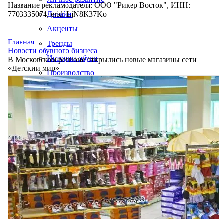
Название рекламодателя: ООО "Рикер Восток", ИНН:
7703335074, erid: LjN8K37Ko
Дизайн
Акценты
Главная
Тренды
Новости обувного бизнеса
Истории обуви
В Московском регионе открылись новые магазины сети
«Детский мир»
Производство