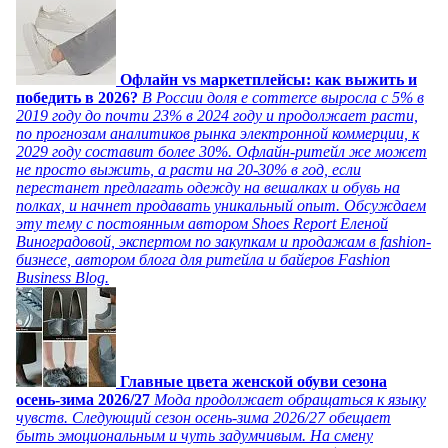
Офлайн vs маркетплейсы: как выжить и
победить в 2026?
В России доля e commerce выросла с 5% в
2019 году до почти 23% в 2024 году и продолжает расти,
по прогнозам аналитиков рынка электронной коммерции, к
2029 году составит более 30%. Офлайн-ритейл же может
не просто выжить, а расти на 20-30% в год, если
перестанет предлагать одежду на вешалках и обувь на
полках, и начнет продавать уникальный опыт. Обсуждаем
эту тему с постоянным автором Shoes Report Еленой
Виноградовой, экспертом по закупкам и продажам в fashion-
бизнесе, автором блога для ритейла и байеров Fashion
Business Blog.
Главные цвета женской обуви сезона
осень-зима 2026/27
Мода продолжает обращаться к языку
чувств. Следующий сезон осень-зима 2026/27 обещает
быть эмоциональным и чуть задумчивым. На смену