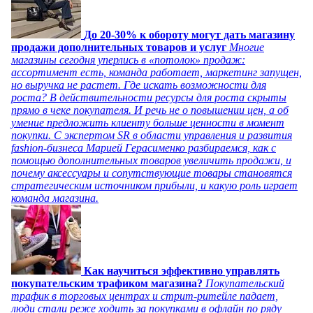
До 20-30% к обороту могут дать магазину
продажи дополнительных товаров и услуг
Многие
магазины сегодня уперлись в «потолок» продаж:
ассортимент есть, команда работает, маркетинг запущен,
но выручка не растет. Где искать возможности для
роста? В действительности ресурсы для роста скрыты
прямо в чеке покупателя. И речь не о повышении цен, а об
умение предложить клиенту больше ценности в момент
покупки. С экспертом SR в области управления и развития
fashion-бизнеса Марией Герасименко разбираемся, как с
помощью дополнительных товаров увеличить продажи, и
почему аксессуары и сопутствующие товары становятся
стратегическим источником прибыли, и какую роль играет
команда магазина.
Как научиться эффективно управлять
покупательским трафиком магазина?
Покупательский
трафик в торговых центрах и стрит-ритейле падает,
люди стали реже ходить за покупками в офлайн по ряду