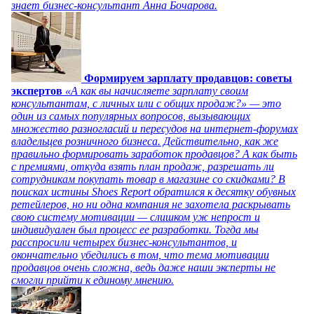
знает бизнес-консультант Анна Бочарова.
Формируем зарплату продавцов: советы
экспертов
«А как вы начисляете зарплату своим
консультантам, с личных или с общих продаж?» — это
один из самых популярных вопросов, вызывающих
множество разногласий и пересудов на интернет-форумах
владельцев розничного бизнеса. Действительно, как же
правильно формировать заработок продавцов? А как быть
с премиями, откуда взять план продаж, разрешать ли
сотрудникам покупать товар в магазине со скидками? В
поисках истины Shoes Report обратился к десятку обувных
ретейлеров, но ни одна компания не захотела раскрывать
свою систему мотивации — слишком уж непрост и
индивидуален был процесс ее разработки. Тогда мы
расспросили четырех бизнес-консультантов, и
окончательно убедились в том, что тема мотивации
продавцов очень сложна, ведь даже наши эксперты не
смогли прийти к единому мнению.