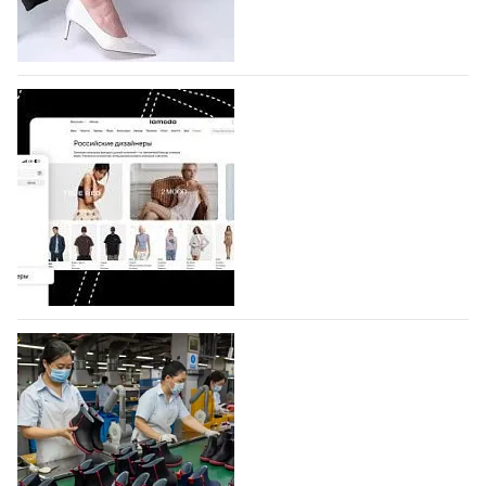
половину из них (494) прислали дизайнеры,
коллекции которых не были представлены в…
07.08.2026
658
BALLINA представит свои новинки на Euro
Shoes
Компания BALLINA Guangzhou Lihuang Footwear
Co., Ltd., основанная в 2011 году и расположенная в
Гуанчжоу, столице моды Китая, является
профессиональной обувной компанией,
объединяющей разработку, производство и…
07.08.2026
517
На платформе Lamoda - новый раздел и
условия продвижения локальных
дизайнерских марок
Российский маркетплейс Lamoda решил обновить
раздел для продажи продукции локальных