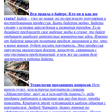
Вся правда о байере. Кто он и как им
стать?
Байер – уже не новая, но по-прежнему популярная и
востребованная профессия. Быть байером модно. Байеры
стоят у истоков зарождения и развития трендов. Если
дизайнер предлагает свое видение моды в сезоне, то байер
отбирает наиболее интересные коммерческие идеи. Именно
от байеров зависит политика продаж магазинов и то, что,
в конце концов, будет носить покупатель. Эта профессия
окружена магическим флером, зачастую, связанным с
отсутствием представлений, в чем же на самом деле
заключается работа байера.
Технология продающих вопросов
Нет
ничего хуже, чем встреча покупателя словами
«Здравствуйте, могу ли я чем-нибудь помочь?», ведь
продавец работает в магазине как раз для того, чтобы
помогать. Критикуя этот устоявшийся шаблон общения с
покупателем, Андрей Чиркарев, бизнес-тренер по
эффективным продажам и основатель проекта «Новая