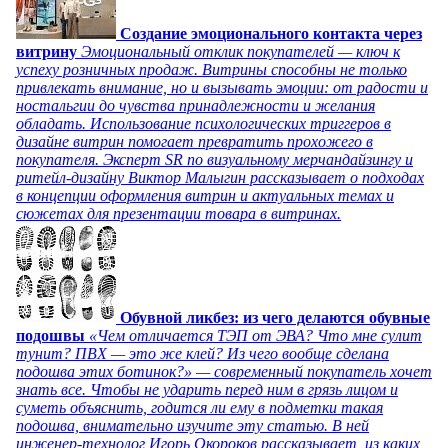
Создание эмоционального контакта через
витрину
Эмоциональный отклик покупателей — ключ к
успеху розничных продаж. Витрины способны не только
привлекать внимание, но и вызывать эмоции: от радости и
ностальгии до чувства принадлежности и желания
обладать. Использование психологических триггеров в
дизайне витрин помогает превратить прохожего в
покупателя. Эксперт SR по визуальному мерчандайзингу и
ритейл-дизайну Виктор Малыгин рассказывает о подходах
в концепции оформления витрин и актуальных темах и
сюжетах для презентации товара в витринах.
Обувной ликбез: из чего делаются обувные
подошвы
«Чем отличается ТЭП от ЭВА? Что мне сулит
тунит? ПВХ — это же клей? Из чего вообще сделана
подошва этих ботинок?» — современный покупатель хочет
знать все. Чтобы не ударить перед ним в грязь лицом и
суметь объяснить, годится ли ему в подметки такая
подошва, внимательно изучите эту статью. В ней
инженер-технолог Игорь Окороков рассказывает, из каких