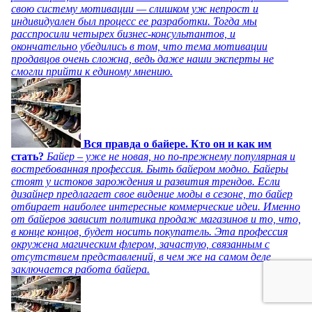
свою систему мотивации — слишком уж непрост и
индивидуален был процесс ее разработки. Тогда мы
расспросили четырех бизнес-консультантов, и
окончательно убедились в том, что тема мотивации
продавцов очень сложна, ведь даже наши эксперты не
смогли прийти к единому мнению.
Вся правда о байере. Кто он и как им
стать?
Байер – уже не новая, но по-прежнему популярная и
востребованная профессия. Быть байером модно. Байеры
стоят у истоков зарождения и развития трендов. Если
дизайнер предлагает свое видение моды в сезоне, то байер
отбирает наиболее интересные коммерческие идеи. Именно
от байеров зависит политика продаж магазинов и то, что,
в конце концов, будет носить покупатель. Эта профессия
окружена магическим флером, зачастую, связанным с
отсутствием представлений, в чем же на самом деле
заключается работа байера.