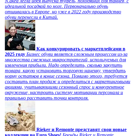
N.aked легла идея выпуска туфель, походящих для танцев, с
идеальной посадкой по ноге. Первоначально обувь
отшивалась в Европе, но уже в 2022 году производство
обуви перенесли в Китай.
Как конкурировать с маркетплейсами в
2025 году
Бизнес обуви является сложным процессом из-за
множества смежных микростратегий, используемых для
извлечения прибыли. Надо определить, сколько закупить
товара, какую установить торговую наценку, утвердить
норму остатков в конце сезона. Помимо этого, требуется
составить план продаж и определиться с маркетинговыми
акциями, учитывающими сезонный спрос и конкурентное
окружение, настроить систему мотивации персонала и
правильно расставить точки контроля.
Rieker и Remonte представят свои новые
коллекции на Euro Shoes!
Бренды Rieker и Remonte,