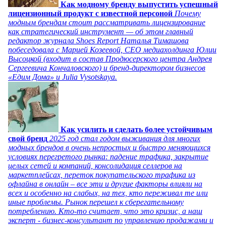
Как модному бренду выпустить успешный
лицензионный продукт с известной персоной
Почему
модным брендам стоит рассматривать лицензирование
как стратегический инструмент — об этом главный
редактор журнала Shoes Report Наталья Тимашова
побеседовала с Марией Козеевой, СЕО медиахолдинга Юлии
Высоцкой (входит в состав Продюсерского центра Андрея
Сергеевича Кончаловского) и бренд-директором бизнесов
«Едим Дома» и Julia Vysotskaya.
Как усилить и сделать более устойчивым
свой бренд
2025 год стал годом выживания для многих
модных брендов в очень непростых и быстро меняющихся
условиях перегретого рынка: падение трафика, закрытие
целых сетей и компаний, консолидация селлеров на
маркетплейсах, переток покупательского трафика из
офлайна в онлайн – все эти и другие факторы влияли на
всех и особенно на слабых, на тех, кто переживал те или
иные проблемы. Рынок перешел к сберегательному
потреблению. Кто-то считает, что это кризис, а наш
эксперт - бизнес-консультант по управлению продажами и