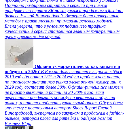
продавцам с покупателями в таких непростых условиях?
Подробно разбираем стратегии сервиса при низком
трафике с экспертом SR по закупкам и продажам в fashion-
бизнесе Еленой Виноградовой. Эксперт дает проверенные
методы с практическими примерами речевых модулей.
Елена уверена, что в условиях падающего трафика
качественный сервис становится главным конкурентным
преимуществом для обувной
Офлайн vs маркетплейсы: как выжить и
победить в 2026?
В России доля e commerce выросла с 5% в
2019 году до почти 23% в 2024 году и продолжает расти,
по прогнозам аналитиков рынка электронной коммерции, к
2029 году составит более 30%. Офлайн-ритейл же может
не просто выжить, а расти на 20-30% в год, если
перестанет предлагать одежду на вешалках и обувь на
полках, и начнет продавать уникальный опыт. Обсуждаем
эту тему с постоянным автором Shoes Report Еленой
Виноградовой, экспертом по закупкам и продажам в fashion-
бизнесе, автором блога для ритейла и байеров Fashion
Business Blog.