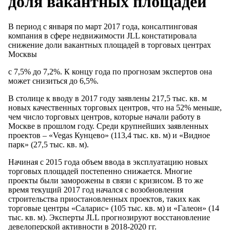
доля вакантных площадей
В период с января по март 2017 года, консалтинговая
компания в сфере недвижимости JLL констатировала
снижение доли вакантных площадей в торговых центрах
Москвы
с 7,5% до 7,2%. К концу года по прогнозам экспертов она
может снизиться до 6,5%.
В столице к вводу в 2017 году заявлены 217,5 тыс. кв. м
новых качественных торговых центров, что на 52% меньше,
чем число торговых центров, которые начали работу в
Москве в прошлом году. Среди крупнейших заявленных
проектов – «Vegas Кунцево» (113,4 тыс. кв. м) и «Видное
парк» (27,5 тыс. кв. м).
Начиная с 2015 года объем ввода в эксплуатацию новых
торговых площадей постепенно снижается. Многие
проекты были заморожены в связи с кризисом. В то же
время текущий 2017 год начался с возобновления
строительства приостановленных проектов, таких как
торговые центры «Саларис» (105 тыс. кв. м) и «Галеон» (14
тыс. кв. м). Эксперты JLL прогнозируют восстановление
девелоперской активности в 2018-2020 гг.