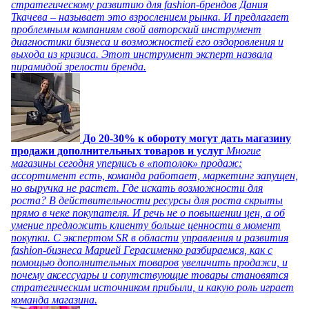
стратегическому развитию для fashion-брендов Дания
Ткачева – называет это взрослением рынка. И предлагает
проблемным компаниям свой авторский инструмент
диагностики бизнеса и возможностей его оздоровления и
выхода из кризиса. Этот инструмент эксперт назвала
пирамидой зрелости бренда.
До 20-30% к обороту могут дать магазину
продажи дополнительных товаров и услуг
Многие
магазины сегодня уперлись в «потолок» продаж:
ассортимент есть, команда работает, маркетинг запущен,
но выручка не растет. Где искать возможности для
роста? В действительности ресурсы для роста скрыты
прямо в чеке покупателя. И речь не о повышении цен, а об
умение предложить клиенту больше ценности в момент
покупки. С экспертом SR в области управления и развития
fashion-бизнеса Марией Герасименко разбираемся, как с
помощью дополнительных товаров увеличить продажи, и
почему аксессуары и сопутствующие товары становятся
стратегическим источником прибыли, и какую роль играет
команда магазина.