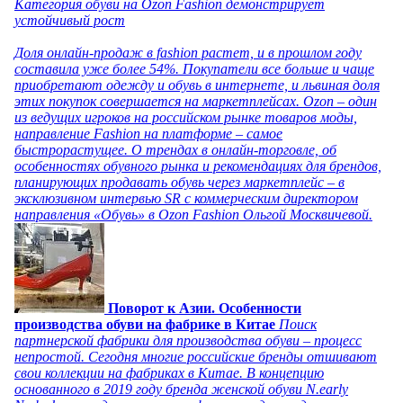
Категория обуви на Ozon Fashion демонстрирует
устойчивый рост
Доля онлайн-продаж в fashion растет, и в прошлом году
составила уже более 54%. Покупатели все больше и чаще
приобретают одежду и обувь в интернете, и львиная доля
этих покупок совершается на маркетплейсах. Ozon – один
из ведущих игроков на российском рынке товаров моды,
направление Fashion на платформе – самое
быстрорастущее. О трендах в онлайн-торговле, об
особенностях обувного рынка и рекомендациях для брендов,
планирующих продавать обувь через маркетплейс – в
эксклюзивном интервью SR с коммерческим директором
направления «Обувь» в Ozon Fashion Ольгой Москвичевой.
Поворот к Азии. Особенности
производства обуви на фабрике в Китае
Поиск
партнерской фабрики для производства обуви – процесс
непростой. Сегодня многие российские бренды отшивают
свои коллекции на фабриках в Китае. В концепцию
основанного в 2019 году бренда женской обуви N.early