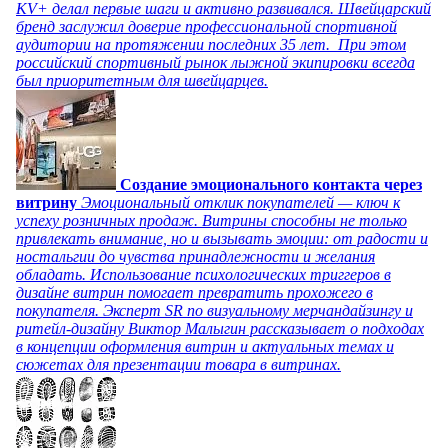
KV+ делал первые шаги и активно развивался. Швейцарский
бренд заслужил доверие профессиональной спортивной
аудитории на протяжении последних 35 лет. При этом
российский спортивный рынок лыжной экипировки всегда
был приоритетным для швейцарцев.
Создание эмоционального контакта через
витрину
Эмоциональный отклик покупателей — ключ к
успеху розничных продаж. Витрины способны не только
привлекать внимание, но и вызывать эмоции: от радости и
ностальгии до чувства принадлежности и желания
обладать. Использование психологических триггеров в
дизайне витрин помогает превратить прохожего в
покупателя. Эксперт SR по визуальному мерчандайзингу и
ритейл-дизайну Виктор Малыгин рассказывает о подходах
в концепции оформления витрин и актуальных темах и
сюжетах для презентации товара в витринах.