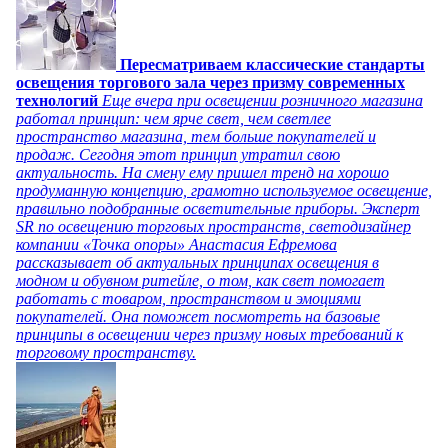
Пересматриваем классические стандарты
освещения торгового зала через призму современных
технологий
Еще вчера при освещении розничного магазина
работал принцип: чем ярче свет, чем светлее
пространство магазина, тем больше покупателей и
продаж. Сегодня этот принцип утратил свою
актуальность. На смену ему пришел тренд на хорошо
продуманную концепцию, грамотно используемое освещение,
правильно подобранные осветительные приборы. Эксперт
SR по освещению торговых пространств, светодизайнер
компании «Точка опоры» Анастасия Ефремова
рассказывает об актуальных принципах освещения в
модном и обувном ритейле, о том, как свет помогает
работать с товаром, пространством и эмоциями
покупателей. Она поможет посмотреть на базовые
принципы в освещении через призму новых требований к
торговому пространству.