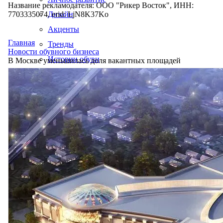
Название рекламодателя: ООО "Рикер Восток", ИНН:
7703335074, erid: LjN8K37Ko
Дизайн
Акценты
Главная
Тренды
Новости обувного бизнеса
Истории обуви
В Москве уменьшилась доля вакантных площадей
Производство