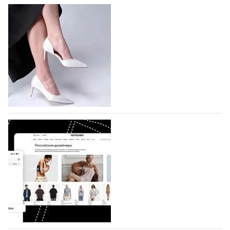
На участие в Московской неделе моды
подано 1047 заявок
На участие в седьмой Московской неделе моды,
которая пройдет в российской столице с 26 сентября
по 1 октября, уже подано 1047 заявок. Примерно
половину из них (494) прислали дизайнеры,
коллекции которых не были представлены в…
07.08.2026
769
BALLINA представит свои новинки на Euro
Shoes
Компания BALLINA Guangzhou Lihuang Footwear
Co., Ltd., основанная в 2011 году и расположенная в
Гуанчжоу, столице моды Китая, является
профессиональной обувной компанией,
объединяющей разработку, производство и…
07.08.2026
637