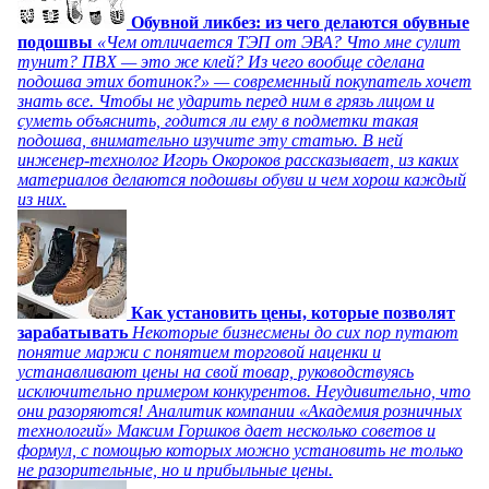
Обувной ликбез: из чего делаются обувные
подошвы
«Чем отличается ТЭП от ЭВА? Что мне сулит
тунит? ПВХ — это же клей? Из чего вообще сделана
подошва этих ботинок?» — современный покупатель хочет
знать все. Чтобы не ударить перед ним в грязь лицом и
суметь объяснить, годится ли ему в подметки такая
подошва, внимательно изучите эту статью. В ней
инженер-технолог Игорь Окороков рассказывает, из каких
материалов делаются подошвы обуви и чем хорош каждый
из них.
Как установить цены, которые позволят
зарабатывать
Некоторые бизнесмены до сих пор путают
понятие маржи с понятием торговой наценки и
устанавливают цены на свой товар, руководствуясь
исключительно примером конкурентов. Неудивительно, что
они разоряются! Аналитик компании «Академия розничных
технологий» Максим Горшков дает несколько советов и
формул, с помощью которых можно установить не только
не разорительные, но и прибыльные цены.