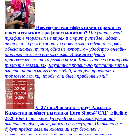
Как научиться эффективно управлять
покупательским трафиком магазина?
Покупательский
трафик в торговых центрах и стрит-ритейле падает,
люди стали реже ходить за покупками в офлайн по ряду
объективных причин, одна из которых – удобство онлайн-
шопинга со всеми его плюсами. И все же офлайн
продолжает жить и развиваться. Как взять под контроль
трафик в магазинах, научиться правильно рассчитывать и
влиять на то количество людей, которое приходит в
торговые точки, чтобы они были прибыльными?
C 27 по 29 июля в городе Алматы,
Казахстан пройдет выставка Euro Shoes@CAF_Eliteline
2026
Elite Line – международная специализированная
выставка обуви, меха, кожи и аксессуаров. На выставке
будут представлены коллекции зарубежных и
отечественных производителей из таких стран, как