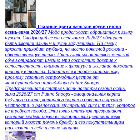
Главные цвета женской обуви сезона
осень-зима 2026/27
Мода продолжает обращаться к языку
чувств. Следующий сезон осень-зима 2026/27 обещает
быть эмоциональным и чуть задумчивым. На смену
яркости приходит глубина, на место показной роскоши -
обволакивающее тепло. Пять главных оттенков женской
обуви отражают именно эти состояния: доверие к
естественности, внимание к фактуре и желание находить
красоту в нюансах. Обратимся к профессиональному
прогнозу сезонных остромодных цветов от
международного тренд-бюро Future Snoops.
Представленная в статье часть палитры сезона осень-
зима 2026/27 от Future Snoops - эмоциональная карта
будущего сезона, которая говорит о доверии и хрупкой
честности, о равновесии, внутренней силе и тепле, которое
не требует повода. Эти пять оттенков превращают
сезонные модели обуви в своеобразный цветовой язык,
который может помочь бренду и его покупательницам
рассказать о себе и своих эмоциях.