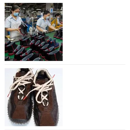
На платформе Lamoda - новый раздел и
условия продвижения локальных
дизайнерских марок
Российский маркетплейс Lamoda решил обновить
раздел для продажи продукции локальных
дизайнерских марок одежды, обуви и аксессуаров.
Бренды также получат маркетинговую…
06.08.2026
818
Объем мирового производства обуви в
2025 году практически не увеличился
В 2025 году мировое производство обуви
практически не изменилось, зафиксировав
незначительный рост на 0,1% до 24,6 млрд пар, -
данные опубликованы в аналитическом вестнике
«Всемирный ежегодник обуви 2026», Португальской