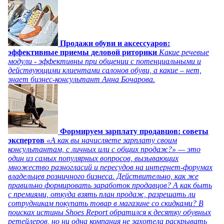
Продажи обуви и аксессуаров:
эффективные приемы деловой риторики
Какие речевые
модули - эффективны при общении с потенциальными и
действующими клиентами салонов обуви, а какие – нет,
знает бизнес-консультант Анна Бочарова.
Формируем зарплату продавцов: советы
экспертов
«А как вы начисляете зарплату своим
консультантам, с личных или с общих продаж?» — это
один из самых популярных вопросов, вызывающих
множество разногласий и пересудов на интернет-форумах
владельцев розничного бизнеса. Действительно, как же
правильно формировать заработок продавцов? А как быть
с премиями, откуда взять план продаж, разрешать ли
сотрудникам покупать товар в магазине со скидками? В
поисках истины Shoes Report обратился к десятку обувных
ретейлеров, но ни одна компания не захотела раскрывать