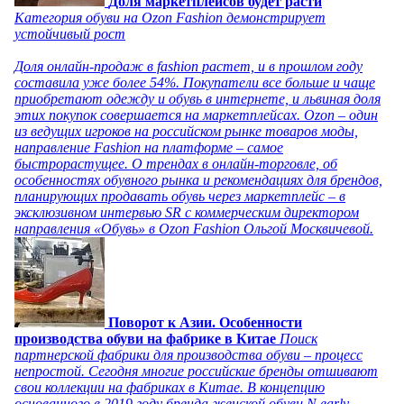
Доля маркетплейсов будет расти
Категория обуви на Ozon Fashion демонстрирует
устойчивый рост
Доля онлайн-продаж в fashion растет, и в прошлом году
составила уже более 54%. Покупатели все больше и чаще
приобретают одежду и обувь в интернете, и львиная доля
этих покупок совершается на маркетплейсах. Ozon – один
из ведущих игроков на российском рынке товаров моды,
направление Fashion на платформе – самое
быстрорастущее. О трендах в онлайн-торговле, об
особенностях обувного рынка и рекомендациях для брендов,
планирующих продавать обувь через маркетплейс – в
эксклюзивном интервью SR с коммерческим директором
направления «Обувь» в Ozon Fashion Ольгой Москвичевой.
Поворот к Азии. Особенности
производства обуви на фабрике в Китае
Поиск
партнерской фабрики для производства обуви – процесс
непростой. Сегодня многие российские бренды отшивают
свои коллекции на фабриках в Китае. В концепцию
основанного в 2019 году бренда женской обуви N.early