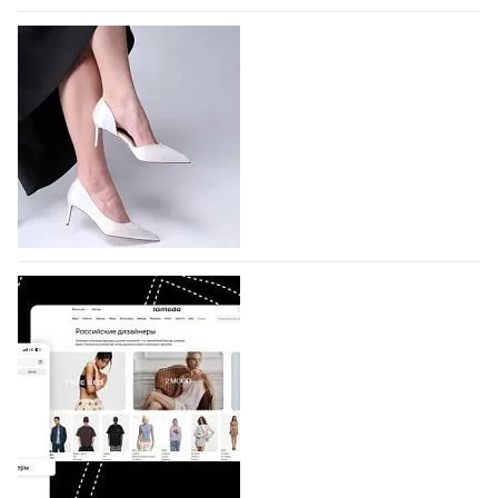
На участие в Московской неделе моды
подано 1047 заявок
На участие в седьмой Московской неделе моды,
которая пройдет в российской столице с 26 сентября
по 1 октября, уже подано 1047 заявок. Примерно
половину из них (494) прислали дизайнеры,
коллекции которых не были представлены в…
07.08.2026
636
BALLINA представит свои новинки на Euro
Shoes
Компания BALLINA Guangzhou Lihuang Footwear
Co., Ltd., основанная в 2011 году и расположенная в
Гуанчжоу, столице моды Китая, является
профессиональной обувной компанией,
объединяющей разработку, производство и…