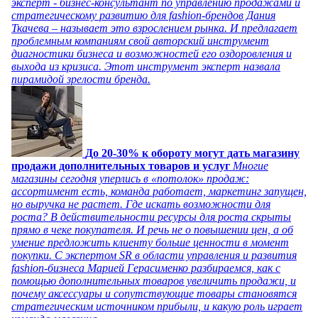
эксперт - бизнес-консультант по управлению продажами и
стратегическому развитию для fashion-брендов Дания
Ткачева – называет это взрослением рынка. И предлагает
проблемным компаниям свой авторский инструмент
диагностики бизнеса и возможностей его оздоровления и
выхода из кризиса. Этот инструмент эксперт назвала
пирамидой зрелости бренда.
До 20-30% к обороту могут дать магазину
продажи дополнительных товаров и услуг
Многие
магазины сегодня уперлись в «потолок» продаж:
ассортимент есть, команда работает, маркетинг запущен,
но выручка не растет. Где искать возможности для
роста? В действительности ресурсы для роста скрыты
прямо в чеке покупателя. И речь не о повышении цен, а об
умение предложить клиенту больше ценности в момент
покупки. С экспертом SR в области управления и развития
fashion-бизнеса Марией Герасименко разбираемся, как с
помощью дополнительных товаров увеличить продажи, и
почему аксессуары и сопутствующие товары становятся
стратегическим источником прибыли, и какую роль играет