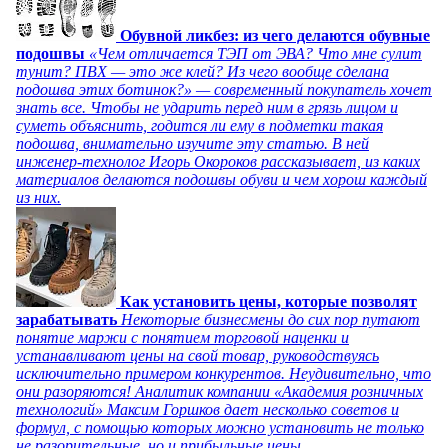
Обувной ликбез: из чего делаются обувные
подошвы
«Чем отличается ТЭП от ЭВА? Что мне сулит
тунит? ПВХ — это же клей? Из чего вообще сделана
подошва этих ботинок?» — современный покупатель хочет
знать все. Чтобы не ударить перед ним в грязь лицом и
суметь объяснить, годится ли ему в подметки такая
подошва, внимательно изучите эту статью. В ней
инженер-технолог Игорь Окороков рассказывает, из каких
материалов делаются подошвы обуви и чем хорош каждый
из них.
Как установить цены, которые позволят
зарабатывать
Некоторые бизнесмены до сих пор путают
понятие маржи с понятием торговой наценки и
устанавливают цены на свой товар, руководствуясь
исключительно примером конкурентов. Неудивительно, что
они разоряются! Аналитик компании «Академия розничных
технологий» Максим Горшков дает несколько советов и
формул, с помощью которых можно установить не только
не разорительные, но и прибыльные цены.