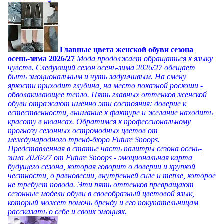
Главные цвета женской обуви сезона
осень-зима 2026/27
Мода продолжает обращаться к языку
чувств. Следующий сезон осень-зима 2026/27 обещает
быть эмоциональным и чуть задумчивым. На смену
яркости приходит глубина, на место показной роскоши -
обволакивающее тепло. Пять главных оттенков женской
обуви отражают именно эти состояния: доверие к
естественности, внимание к фактуре и желание находить
красоту в нюансах. Обратимся к профессиональному
прогнозу сезонных остромодных цветов от
международного тренд-бюро Future Snoops.
Представленная в статье часть палитры сезона осень-
зима 2026/27 от Future Snoops - эмоциональная карта
будущего сезона, которая говорит о доверии и хрупкой
честности, о равновесии, внутренней силе и тепле, которое
не требует повода. Эти пять оттенков превращают
сезонные модели обуви в своеобразный цветовой язык,
который может помочь бренду и его покупательницам
рассказать о себе и своих эмоциях.