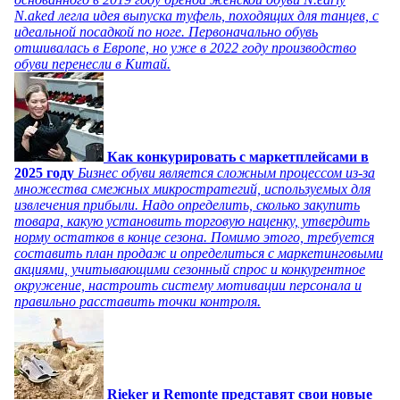
N.aked легла идея выпуска туфель, походящих для танцев, с
идеальной посадкой по ноге. Первоначально обувь
отшивалась в Европе, но уже в 2022 году производство
обуви перенесли в Китай.
Как конкурировать с маркетплейсами в
2025 году
Бизнес обуви является сложным процессом из-за
множества смежных микростратегий, используемых для
извлечения прибыли. Надо определить, сколько закупить
товара, какую установить торговую наценку, утвердить
норму остатков в конце сезона. Помимо этого, требуется
составить план продаж и определиться с маркетинговыми
акциями, учитывающими сезонный спрос и конкурентное
окружение, настроить систему мотивации персонала и
правильно расставить точки контроля.
Rieker и Remonte представят свои новые