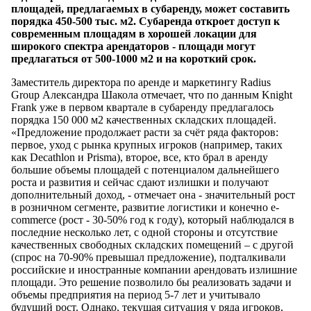
площадей, предлагаемых в субаренду, может составить
порядка 450-500 тыс. м2. Субаренда откроет доступ к
современным площадям в хорошей локации для
широкого спектра арендаторов - площади могут
предлагаться от 500-1000 м2 и на короткий срок.
Заместитель директора по аренде и маркетингу Radius
Group Александра Шакола отмечает, что по данным Knight
Frank уже в первом квартале в субаренду предлагалось
порядка 150 000 м2 качественных складских площадей.
«Предложение продолжает расти за счёт ряда факторов:
первое, уход с рынка крупных игроков (например, таких
как Decathlon и Prisma), второе, все, кто брал в аренду
большие объемы площадей с потенциалом дальнейшего
роста и развития и сейчас сдают излишки и получают
дополнительный доход, - отмечает она - значительный рост
в розничном сегменте, развитие логистики и конечно e-
commerce (рост - 30-50% год к году), который наблюдался в
последние несколько лет, с одной стороны и отсутствие
качественных свободных складских помещений – с другой
(спрос на 70-90% превышал предложение), подталкивали
российские и иностранные компании арендовать излишние
площади. Это решение позволило бы реализовать задачи и
объемы предприятия на период 5-7 лет и учитывало
будущий рост. Однако, текущая ситуация у ряда игроков,