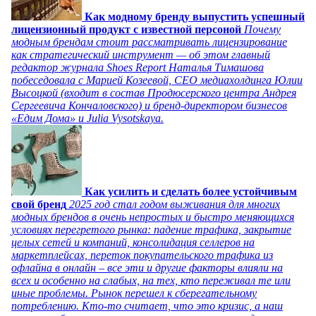
Как модному бренду выпустить успешный
лицензионный продукт с известной персоной
Почему
модным брендам стоит рассматривать лицензирование
как стратегический инструмент — об этом главный
редактор журнала Shoes Report Наталья Тимашова
побеседовала с Марией Козеевой, СЕО медиахолдинга Юлии
Высоцкой (входит в состав Продюсерского центра Андрея
Сергеевича Кончаловского) и бренд-директором бизнесов
«Едим Дома» и Julia Vysotskaya.
Как усилить и сделать более устойчивым
свой бренд
2025 год стал годом выживания для многих
модных брендов в очень непростых и быстро меняющихся
условиях перегретого рынка: падение трафика, закрытие
целых сетей и компаний, консолидация селлеров на
маркетплейсах, переток покупательского трафика из
офлайна в онлайн – все эти и другие факторы влияли на
всех и особенно на слабых, на тех, кто переживал те или
иные проблемы. Рынок перешел к сберегательному
потреблению. Кто-то считает, что это кризис, а наш