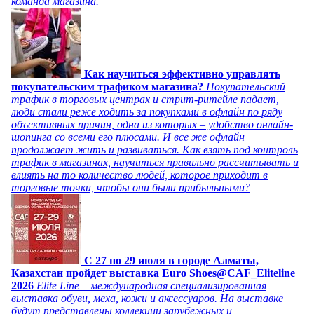
команда магазина.
Как научиться эффективно управлять
покупательским трафиком магазина?
Покупательский
трафик в торговых центрах и стрит-ритейле падает,
люди стали реже ходить за покупками в офлайн по ряду
объективных причин, одна из которых – удобство онлайн-
шопинга со всеми его плюсами. И все же офлайн
продолжает жить и развиваться. Как взять под контроль
трафик в магазинах, научиться правильно рассчитывать и
влиять на то количество людей, которое приходит в
торговые точки, чтобы они были прибыльными?
C 27 по 29 июля в городе Алматы,
Казахстан пройдет выставка Euro Shoes@CAF_Eliteline
2026
Elite Line – международная специализированная
выставка обуви, меха, кожи и аксессуаров. На выставке
будут представлены коллекции зарубежных и