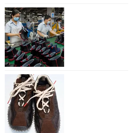
07.08.2026
495
На платформе Lamoda - новый раздел и
условия продвижения локальных
дизайнерских марок
Российский маркетплейс Lamoda решил обновить
раздел для продажи продукции локальных
дизайнерских марок одежды, обуви и аксессуаров.
Бренды также получат маркетинговую…
06.08.2026
664
Объем мирового производства обуви в
2025 году практически не увеличился
В 2025 году мировое производство обуви
практически не изменилось, зафиксировав
незначительный рост на 0,1% до 24,6 млрд пар, -
данные опубликованы в аналитическом вестнике
«Всемирный ежегодник обуви 2026», Португальской