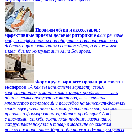
Продажи обуви и аксессуаров:
эффективные приемы деловой риторики
Какие речевые
модули - эффективны при общении с потенциальными и
действующими клиентами салонов обуви, а какие – нет,
знает бизнес-консультант Анна Бочарова.
Формируем зарплату продавцов: советы
экспертов
«А как вы начисляете зарплату своим
консультантам, с личных или с общих продаж?» — это
один из самых популярных вопросов, вызывающих
множество разногласий и пересудов на интернет-форумах
владельцев розничного бизнеса. Действительно, как же
правильно формировать заработок продавцов? А как быть
с премиями, откуда взять план продаж, разрешать ли
сотрудникам покупать товар в магазине со скидками? В
поисках истины Shoes Report обратился к десятку обувных