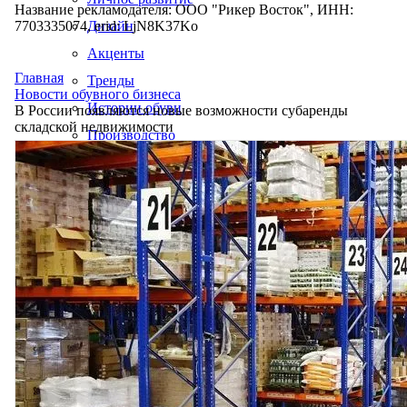
Название рекламодателя: ООО "Рикер Восток", ИНН:
7703335074, erid: LjN8K37Ko
Дизайн
Акценты
Главная
Тренды
Новости обувного бизнеса
Истории обуви
В России появляются новые возможности субаренды
складской недвижимости
Производство