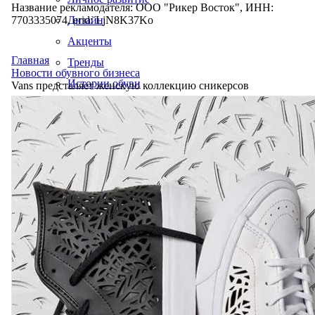
Название рекламодателя: ООО "Рикер Восток", ИНН:
7703335074, erid: LjN8K37Ko
Дизайн
Акценты
Главная
Тренды
Новости обувного бизнеса
Истории обуви
Vans предсталяет женскую коллекцию сникерсов
Производство