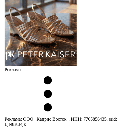
Юбилейная коллекция Весна–Лето 2027 открывает
не просто новый сезон, а…
04.08.2026
507
Реклама
Реклама: ООО "Каприс Восток", ИНН: 7705856435, erid:
LjN8K34jk