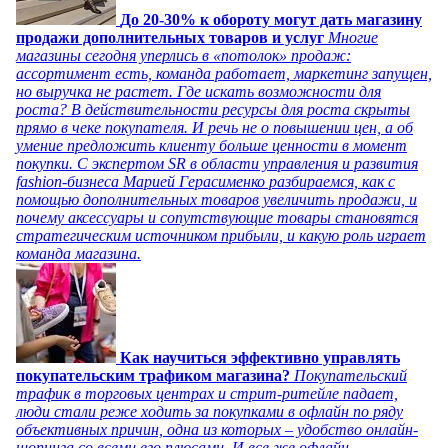
До 20-30% к обороту могут дать магазину
продажи дополнительных товаров и услуг
Многие
магазины сегодня уперлись в «потолок» продаж:
ассортимент есть, команда работает, маркетинг запущен,
но выручка не растет. Где искать возможности для
роста? В действительности ресурсы для роста скрыты
прямо в чеке покупателя. И речь не о повышении цен, а об
умение предложить клиенту больше ценности в момент
покупки. С экспертом SR в области управления и развития
fashion-бизнеса Марией Герасименко разбираемся, как с
помощью дополнительных товаров увеличить продажи, и
почему аксессуары и сопутствующие товары становятся
стратегическим источником прибыли, и какую роль играет
команда магазина.
Как научиться эффективно управлять
покупательским трафиком магазина?
Покупательский
трафик в торговых центрах и стрит-ритейле падает,
люди стали реже ходить за покупками в офлайн по ряду
объективных причин, одна из которых – удобство онлайн-
шопинга со всеми его плюсами. И все же офлайн