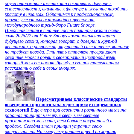
обуви отражают именно эти состояния: доверие к
естественности, внимание к фактуре и желание находить
красоту в нюансах. Обратимся к профессиональному
прогнозу сезонных остромодных цветов от
международного тренд-бюро Future Snoops.
Представленная в статье часть палитры сезона осень-
зима 2026/27 от Future Snoops - эмоциональная карта
будущего сезона, которая говорит о доверии и хрупкой
честности, о равновесии, внутренней силе и тепле, которое
не требует повода. Эти пять оттенков превращают
сезонные модели обуви в своеобразный цветовой язык,
который может помочь бренду и его покупательницам
рассказать о себе и своих эмоциях.
Пересматриваем классические стандарты
освещения торгового зала через призму современных
технологий
Еще вчера при освещении розничного магазина
работал принцип: чем ярче свет, чем светлее
пространство магазина, тем больше покупателей и
продаж. Сегодня этот принцип утратил свою
актуальность. На смену ему пришел тренд на хорошо