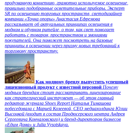
продуманную концепцию, грамотно используемое освещение,
правильно подобранные осветительные приборы. Эксперт
SR по освещению торговых пространств, светодизайнер
компании «Точка опоры» Анастасия Ефремова
рассказывает об актуальных принципах освещения в
модном и обувном ритейле, о том, как свет помогает
работать с товаром, пространством и эмоциями
покупателей. Она поможет посмотреть на базовые
принципы в освещении через призму новых требований к
торговому пространству.
Как модному бренду выпустить успешный
лицензионный продукт с известной персоной
Почему
модным брендам стоит рассматривать лицензирование
как стратегический инструмент — об этом главный
редактор журнала Shoes Report Наталья Тимашова
побеседовала с Марией Козеевой, СЕО медиахолдинга Юлии
Высоцкой (входит в состав Продюсерского центра Андрея
Сергеевича Кончаловского) и бренд-директором бизнесов
«Едим Дома» и Julia Vysotskaya.