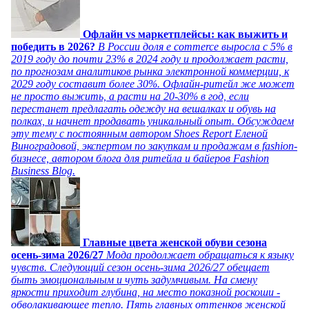
Офлайн vs маркетплейсы: как выжить и
победить в 2026?
В России доля e commerce выросла с 5% в
2019 году до почти 23% в 2024 году и продолжает расти,
по прогнозам аналитиков рынка электронной коммерции, к
2029 году составит более 30%. Офлайн-ритейл же может
не просто выжить, а расти на 20-30% в год, если
перестанет предлагать одежду на вешалках и обувь на
полках, и начнет продавать уникальный опыт. Обсуждаем
эту тему с постоянным автором Shoes Report Еленой
Виноградовой, экспертом по закупкам и продажам в fashion-
бизнесе, автором блога для ритейла и байеров Fashion
Business Blog.
Главные цвета женской обуви сезона
осень-зима 2026/27
Мода продолжает обращаться к языку
чувств. Следующий сезон осень-зима 2026/27 обещает
быть эмоциональным и чуть задумчивым. На смену
яркости приходит глубина, на место показной роскоши -
обволакивающее тепло. Пять главных оттенков женской