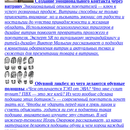
Создание эмоционального контакта через
витрину
Эмоциональный отклик покупателей — ключ к
успеху розничных продаж. Витрины способны не только
привлекать внимание, но и вызывать эмоции: от радости и
ностальгии до чувства принадлежности и желания
обладать. Использование психологических триггеров в
дизайне витрин помогает превратить прохожего в
покупателя. Эксперт SR по визуальному мерчандайзингу и
ритейл-дизайну Виктор Малыгин рассказывает о подходах
в концепции оформления витрин и актуальных темах и
сюжетах для презентации товара в витринах.
Обувной ликбез: из чего делаются обувные
подошвы
«Чем отличается ТЭП от ЭВА? Что мне сулит
тунит? ПВХ — это же клей? Из чего вообще сделана
подошва этих ботинок?» — современный покупатель хочет
знать все. Чтобы не ударить перед ним в грязь лицом и
суметь объяснить, годится ли ему в подметки такая
подошва, внимательно изучите эту статью. В ней
инженер-технолог Игорь Окороков рассказывает, из каких
материалов делаются подошвы обуви и чем хорош каждый