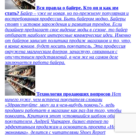
Вся правда о байере. Кто он и как им
стать?
Байер – уже не новая, но по-прежнему популярная и
востребованная профессия. Быть байером модно. Байеры
стоят у истоков зарождения и развития трендов. Если
дизайнер предлагает свое видение моды в сезоне, то байер
отбирает наиболее интересные коммерческие идеи. Именно
от байеров зависит политика продаж магазинов и то, что,
в конце концов, будет носить покупатель. Эта профессия
окружена магическим флером, зачастую, связанным с
отсутствием представлений, в чем же на самом деле
заключается работа байера.
Технология продающих вопросов
Нет
ничего хуже, чем встреча покупателя словами
«Здравствуйте, могу ли я чем-нибудь помочь?», ведь
продавец работает в магазине как раз для того, чтобы
помогать. Критикуя этот устоявшийся шаблон общения с
покупателем, Андрей Чиркарев, бизнес-тренер по
эффективным продажам и основатель проекта «Новая
экономика», делится с читателями Shoes Report