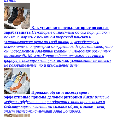
из них.
Как установить цены, которые позволят
зарабатывать
Некоторые бизнесмены до сих пор путают
понятие маржи с понятием торговой наценки и
устанавливают цены на свой товар, руководствуясь
исключительно примером конкурентов. Неудивительно, что
они разоряются! Аналитик компании «Академия розничных
технологий» Максим Горшков дает несколько советов и
формул, с помощью которых можно установить не только
не разорительные, но и прибыльные цены.
Продажи обуви и аксессуаров:
эффективные приемы деловой риторики
Какие речевые
модули - эффективны при общении с потенциальными и
действующими клиентами салонов обуви, а какие – нет,
знает бизнес-консультант Анна Бочарова.