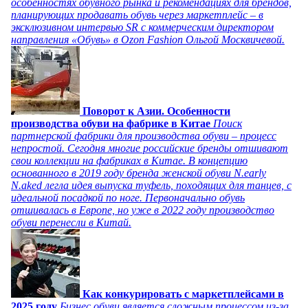
особенностях обувного рынка и рекомендациях для брендов,
планирующих продавать обувь через маркетплейс – в
эксклюзивном интервью SR с коммерческим директором
направления «Обувь» в Ozon Fashion Ольгой Москвичевой.
Поворот к Азии. Особенности
производства обуви на фабрике в Китае
Поиск
партнерской фабрики для производства обуви – процесс
непростой. Сегодня многие российские бренды отшивают
свои коллекции на фабриках в Китае. В концепцию
основанного в 2019 году бренда женской обуви N.early
N.aked легла идея выпуска туфель, походящих для танцев, с
идеальной посадкой по ноге. Первоначально обувь
отшивалась в Европе, но уже в 2022 году производство
обуви перенесли в Китай.
Как конкурировать с маркетплейсами в
2025 году
Бизнес обуви является сложным процессом из-за