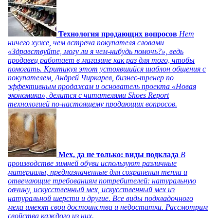
Технология продающих вопросов
Нет
ничего хуже, чем встреча покупателя словами
«Здравствуйте, могу ли я чем-нибудь помочь?», ведь
продавец работает в магазине как раз для того, чтобы
помогать. Критикуя этот устоявшийся шаблон общения с
покупателем, Андрей Чиркарев, бизнес-тренер по
эффективным продажам и основатель проекта «Новая
экономика», делится с читателями Shoes Report
технологией по-настоящему продающих вопросов.
Мех, да не только: виды подклада
В
производстве зимней обуви используют различные
материалы, предназначенные для сохранения тепла и
отвечающие требованиям потребителей: натуральную
овчину, искусственный мех, искусственный мех из
натуральной шерсти и другие. Все виды подкладочного
меха имеют свои достоинства и недостатки. Рассмотрим
свойства каждого из них.