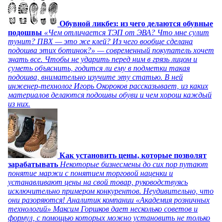
Обувной ликбез: из чего делаются обувные
подошвы
«Чем отличается ТЭП от ЭВА? Что мне сулит
тунит? ПВХ — это же клей? Из чего вообще сделана
подошва этих ботинок?» — современный покупатель хочет
знать все. Чтобы не ударить перед ним в грязь лицом и
суметь объяснить, годится ли ему в подметки такая
подошва, внимательно изучите эту статью. В ней
инженер-технолог Игорь Окороков рассказывает, из каких
материалов делаются подошвы обуви и чем хорош каждый
из них.
Как установить цены, которые позволят
зарабатывать
Некоторые бизнесмены до сих пор путают
понятие маржи с понятием торговой наценки и
устанавливают цены на свой товар, руководствуясь
исключительно примером конкурентов. Неудивительно, что
они разоряются! Аналитик компании «Академия розничных
технологий» Максим Горшков дает несколько советов и
формул, с помощью которых можно установить не только