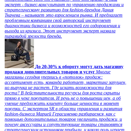
эксперт - бизнес-консультант по управлению продажами и
стратегическому развитию для fashion-брендов Дания
Ткачева – называет это взрослением рынка. И предлагает
проблемным компаниям свой авторский инструмент
диагностики бизнеса и возможностей его оздоровления и
выхода из кризиса. Этот инструмент эксперт назвала
пирамидой зрелости бренда.
До 20-30% к обороту могут дать магазину
продажи дополнительных товаров и услуг
Многие
магазины сегодня уперлись в «потолок» продаж:
ассортимент есть, команда работает, маркетинг запущен,
но выручка не растет. Где искать возможности для
роста? В действительности ресурсы для роста скрыты
прямо в чеке покупателя. И речь не о повышении цен, а об
умение предложить клиенту больше ценности в момент
покупки. С экспертом SR в области управления и развития
fashion-бизнеса Марией Герасименко разбираемся, как с
помощью дополнительных товаров увеличить продажи, и
почему аксессуары и сопутствующие товары становятся
стратегическим источником прибыли, и какую роль играет