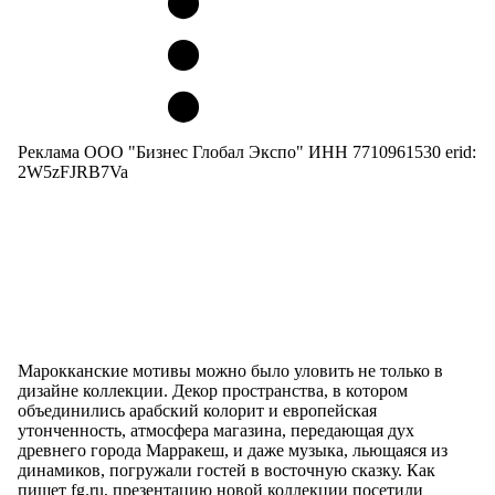
Реклама ООО "Бизнес Глобал Экспо" ИНН 7710961530 erid:
2W5zFJRB7Va
Марокканские мотивы можно было уловить не только в
дизайне коллекции. Декор пространства, в котором
объединились арабский колорит и европейская
утонченность, атмосфера магазина, передающая дух
древнего города Марракеш, и даже музыка, льющаяся из
динамиков, погружали гостей в восточную сказку. Как
пишет fg.ru, презентацию новой коллекции посетили