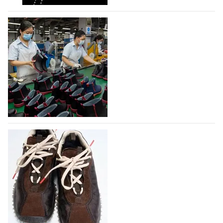
На платформе Lamoda - новый раздел и
условия продвижения локальных
дизайнерских марок
Российский маркетплейс Lamoda решил обновить
раздел для продажи продукции локальных
дизайнерских марок одежды, обуви и аксессуаров.
Бренды также получат маркетинговую…
06.08.2026
160
Объем мирового производства обуви в
2025 году практически не увеличился
В 2025 году мировое производство обуви
практически не изменилось, зафиксировав
незначительный рост на 0,1% до 24,6 млрд пар, -
данные опубликованы в аналитическом вестнике