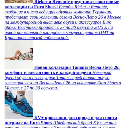
Rieker и Remonte представят свои новые
коллекции на Euro Shoes!
Бренды Rieker и Remonte,
входящие в число ведущих обувных компаний Германии,
представят свои коллекции сезона Весна-Лето’26 в Москве
на международной выставке обуви и аксессуаров Euro
Shoes! Выставка пройдет c 27 по 30 августа 2025 г. на
новой премиальной площадке в конгресс-центре ЦМТ на
Краснопресненской набережной.
Новая коллекция Tamaris Весна-Лето 26:
комфорт и элегантность в каждой модели
Немецкий
бренд обуви и аксессуаров Tamaris представит новую
коллекцию сезона Весна–Лето’ 26 на выставке Euro Shoes в
Москве, с 27 по 30 августа.
KV+ кроссовки для города и для спорта
впервые на Euro Shoes
Швейцарский бренд KV+ не так
хорошо известен широкой российской аудитории, но его