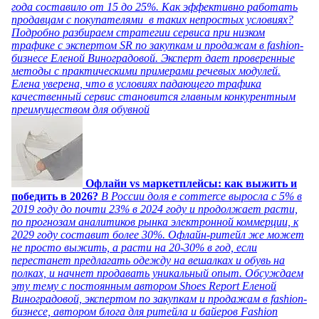
года составило от 15 до 25%. Как эффективно работать
продавцам с покупателями в таких непростых условиях?
Подробно разбираем стратегии сервиса при низком
трафике с экспертом SR по закупкам и продажам в fashion-
бизнесе Еленой Виноградовой. Эксперт дает проверенные
методы с практическими примерами речевых модулей.
Елена уверена, что в условиях падающего трафика
качественный сервис становится главным конкурентным
преимуществом для обувной
Офлайн vs маркетплейсы: как выжить и
победить в 2026?
В России доля e commerce выросла с 5% в
2019 году до почти 23% в 2024 году и продолжает расти,
по прогнозам аналитиков рынка электронной коммерции, к
2029 году составит более 30%. Офлайн-ритейл же может
не просто выжить, а расти на 20-30% в год, если
перестанет предлагать одежду на вешалках и обувь на
полках, и начнет продавать уникальный опыт. Обсуждаем
эту тему с постоянным автором Shoes Report Еленой
Виноградовой, экспертом по закупкам и продажам в fashion-
бизнесе, автором блога для ритейла и байеров Fashion