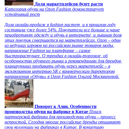
Доля маркетплейсов будет расти
Категория обуви на Ozon Fashion демонстрирует
устойчивый рост
Доля онлайн-продаж в fashion растет, и в прошлом году
составила уже более 54%. Покупатели все больше и чаще
приобретают одежду и обувь в интернете, и львиная доля
этих покупок совершается на маркетплейсах. Ozon – один
из ведущих игроков на российском рынке товаров моды,
направление Fashion на платформе – самое
быстрорастущее. О трендах в онлайн-торговле, об
особенностях обувного рынка и рекомендациях для брендов,
планирующих продавать обувь через маркетплейс – в
эксклюзивном интервью SR с коммерческим директором
направления «Обувь» в Ozon Fashion Ольгой Москвичевой.
Поворот к Азии. Особенности
производства обуви на фабрике в Китае
Поиск
партнерской фабрики для производства обуви – процесс
непростой. Сегодня многие российские бренды отшивают
свои коллекции на фабриках в Китае. В концепцию