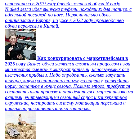
основанного в 2019 году бренда женской обуви N.early
N.aked легла идея выпуска туфель, походящих для танцев, с
идеальной посадкой по ноге. Первоначально обувь
отшивалась в Европе, но уже в 2022 году производство
обуви перенесли в Китай.
Как конкурировать с маркетплейсами в
2025 году
Бизнес обуви является сложным процессом из-за
множества смежных микростратегий, используемых для
извлечения прибыли. Надо определить, сколько закупить
товара, какую установить торговую наценку, утвердить
норму остатков в конце сезона. Помимо этого, требуется
составить план продаж и определиться с маркетинговыми
акциями, учитывающими сезонный спрос и конкурентное
окружение, настроить систему мотивации персонала и
правильно расставить точки контроля.