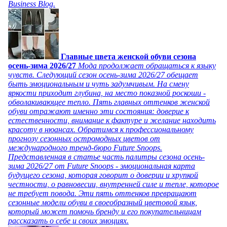
Business Blog.
Главные цвета женской обуви сезона
осень-зима 2026/27
Мода продолжает обращаться к языку
чувств. Следующий сезон осень-зима 2026/27 обещает
быть эмоциональным и чуть задумчивым. На смену
яркости приходит глубина, на место показной роскоши -
обволакивающее тепло. Пять главных оттенков женской
обуви отражают именно эти состояния: доверие к
естественности, внимание к фактуре и желание находить
красоту в нюансах. Обратимся к профессиональному
прогнозу сезонных остромодных цветов от
международного тренд-бюро Future Snoops.
Представленная в статье часть палитры сезона осень-
зима 2026/27 от Future Snoops - эмоциональная карта
будущего сезона, которая говорит о доверии и хрупкой
честности, о равновесии, внутренней силе и тепле, которое
не требует повода. Эти пять оттенков превращают
сезонные модели обуви в своеобразный цветовой язык,
который может помочь бренду и его покупательницам
рассказать о себе и своих эмоциях.