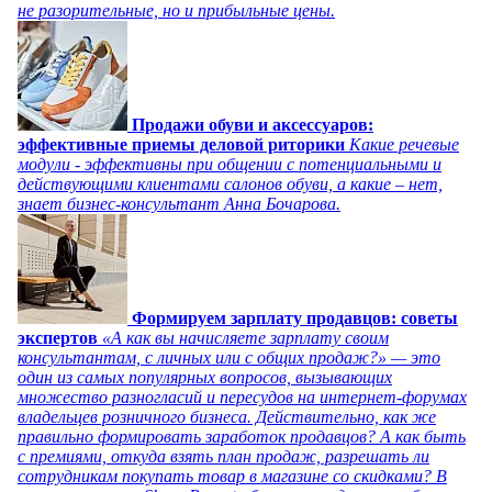
не разорительные, но и прибыльные цены.
Продажи обуви и аксессуаров:
эффективные приемы деловой риторики
Какие речевые
модули - эффективны при общении с потенциальными и
действующими клиентами салонов обуви, а какие – нет,
знает бизнес-консультант Анна Бочарова.
Формируем зарплату продавцов: советы
экспертов
«А как вы начисляете зарплату своим
консультантам, с личных или с общих продаж?» — это
один из самых популярных вопросов, вызывающих
множество разногласий и пересудов на интернет-форумах
владельцев розничного бизнеса. Действительно, как же
правильно формировать заработок продавцов? А как быть
с премиями, откуда взять план продаж, разрешать ли
сотрудникам покупать товар в магазине со скидками? В