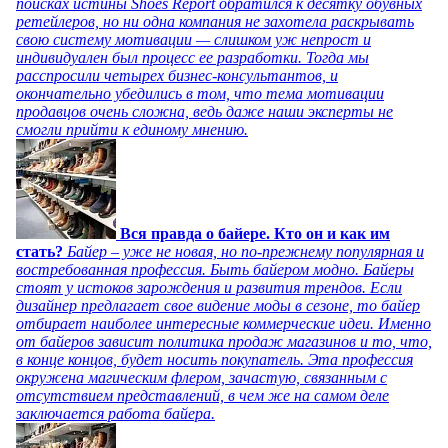
поисках истины Shoes Report обратился к десятку обувных
ретейлеров, но ни одна компания не захотела раскрывать
свою систему мотивации — слишком уж непрост и
индивидуален был процесс ее разработки. Тогда мы
расспросили четырех бизнес-консультантов, и
окончательно убедились в том, что тема мотивации
продавцов очень сложна, ведь даже наши эксперты не
смогли прийти к единому мнению.
Вся правда о байере. Кто он и как им
стать?
Байер – уже не новая, но по-прежнему популярная и
востребованная профессия. Быть байером модно. Байеры
стоят у истоков зарождения и развития трендов. Если
дизайнер предлагает свое видение моды в сезоне, то байер
отбирает наиболее интересные коммерческие идеи. Именно
от байеров зависит политика продаж магазинов и то, что,
в конце концов, будет носить покупатель. Эта профессия
окружена магическим флером, зачастую, связанным с
отсутствием представлений, в чем же на самом деле
заключается работа байера.