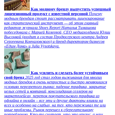
Как модному бренду выпустить успешный
лицензионный продукт с известной персоной
Почему
модным брендам стоит рассматривать лицензирование
как стратегический инструмент — об этом главный
редактор журнала Shoes Report Наталья Тимашова
побеседовала с Марией Козеевой, СЕО медиахолдинга Юлии
Высоцкой (входит в состав Продюсерского центра Андрея
Сергеевича Кончаловского) и бренд-директором бизнесов
«Едим Дома» и Julia Vysotskaya.
Как усилить и сделать более устойчивым
свой бренд
2025 год стал годом выживания для многих
модных брендов в очень непростых и быстро меняющихся
условиях перегретого рынка: падение трафика, закрытие
целых сетей и компаний, консолидация селлеров на
маркетплейсах, переток покупательского трафика из
офлайна в онлайн – все эти и другие факторы влияли на
всех и особенно на слабых, на тех, кто переживал те или
иные проблемы. Рынок перешел к сберегательному
потреблению. Кто-то считает, что это кризис, а наш