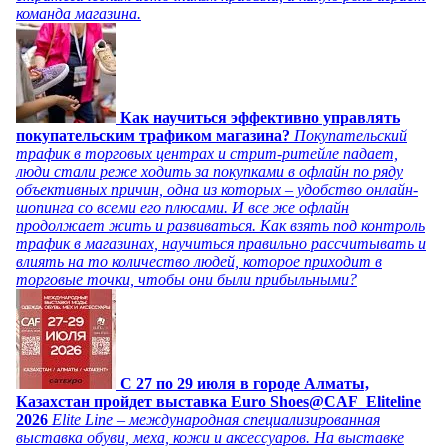
команда магазина.
Как научиться эффективно управлять
покупательским трафиком магазина?
Покупательский
трафик в торговых центрах и стрит-ритейле падает,
люди стали реже ходить за покупками в офлайн по ряду
объективных причин, одна из которых – удобство онлайн-
шопинга со всеми его плюсами. И все же офлайн
продолжает жить и развиваться. Как взять под контроль
трафик в магазинах, научиться правильно рассчитывать и
влиять на то количество людей, которое приходит в
торговые точки, чтобы они были прибыльными?
C 27 по 29 июля в городе Алматы,
Казахстан пройдет выставка Euro Shoes@CAF_Eliteline
2026
Elite Line – международная специализированная
выставка обуви, меха, кожи и аксессуаров. На выставке