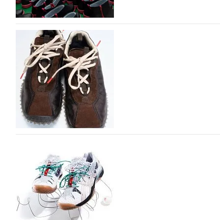
Объем мирового производства обуви в 2025 г
В 2025 году мировое производство обуви практически н
на 0,1% до 24,6 млрд пар, - данные опубликованы в а
2026», Португальской ассоциацией…
06.08.2026
461
Miu Miu в сезоне Осень-Зима 2026 перевыпуст
Популярный силуэт бренда,1999 года выпуска, соответ
сникерины (гибридный вариант балеток и кроссовок об
модели Miu Miu Bubble присутствует еще и…
05.08.2026
1773