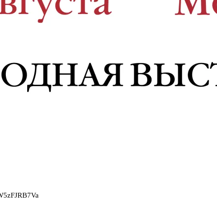
2W5zFJRB7Va