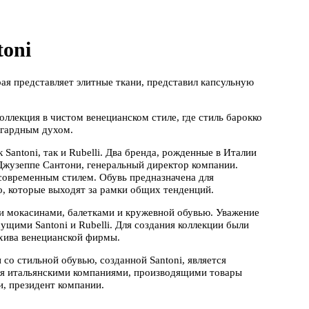
toni
рая представляет элитные ткани, представил капсульную
ллекция в чистом венецианском стиле, где стиль барокко
нгардным духом.
Santoni, так и Rubelli. Два бренда, рожденные в Италии
 Джузеппе Сантони, генеральный директор компании.
 современным стилем. Обувь предназначена для
, которые выходят за рамки общих тенденций.
 и мокасинами, балетками и кружевной обувью. Уважение
ущими Santoni и Rubelli. Для создания коллекции были
хива венецианской фирмы.
 со стильной обувью, созданной Santoni, является
я итальянскими компаниями, производящими товары
и, президент компании.