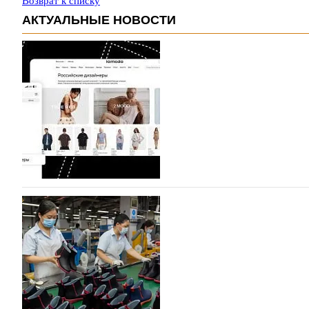
Возврат к списку
АКТУАЛЬНЫЕ НОВОСТИ
На платформе Lamoda - новый раздел и усл
дизайнерских марок
Российский маркетплейс Lamoda решил обновить разде
марок одежды, обуви и аксессуаров. Бренды также по
06.08.2026
239