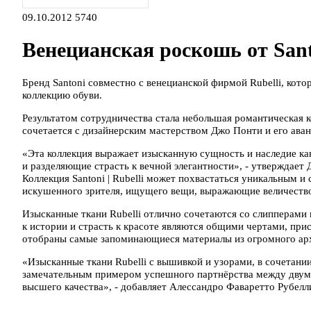
09.10.2012
5740
Венецианская роскошь от San
Бренд Santoni совместно с венецианской фирмой Rubelli, кото
коллекцию обуви.
Результатом сотрудничества стала небольшая романтическая ко
сочетается с дизайнерским мастерством Джо Понти и его ава
«Эта коллекция выражает изысканную сущность и наследие как 
и разделяющие страсть к вечной элегантности», - утверждает
Коллекция Santoni | Rubelli может похвастаться уникальным и
искушенного зрителя, ищущего вещи, выражающие величество
Изысканные ткани Rubelli отлично сочетаются со слипперами
к истории и страсть к красоте являются общими чертами, прис
отобраны самые запоминающиеся материалы из огромного ар
«Изысканные ткани Rubelli с вышивкой и узорами, в сочетании
замечательным примером успешного партнёрства между двум
высшего качества», - добавляет Алессандро Фаваретто Рубелл