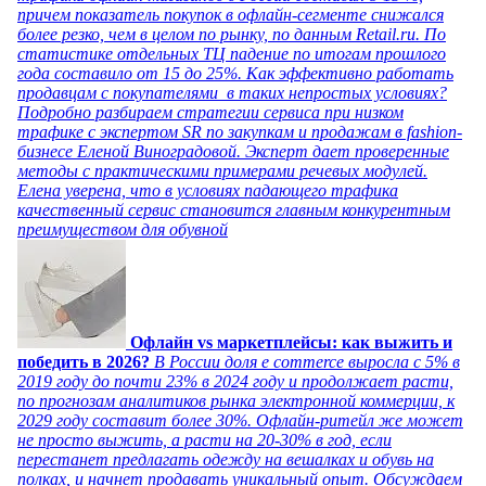
причем показатель покупок в офлайн-сегменте снижался
более резко, чем в целом по рынку, по данным Retail.ru. По
статистике отдельных ТЦ падение по итогам прошлого
года составило от 15 до 25%. Как эффективно работать
продавцам с покупателями в таких непростых условиях?
Подробно разбираем стратегии сервиса при низком
трафике с экспертом SR по закупкам и продажам в fashion-
бизнесе Еленой Виноградовой. Эксперт дает проверенные
методы с практическими примерами речевых модулей.
Елена уверена, что в условиях падающего трафика
качественный сервис становится главным конкурентным
преимуществом для обувной
Офлайн vs маркетплейсы: как выжить и
победить в 2026?
В России доля e commerce выросла с 5% в
2019 году до почти 23% в 2024 году и продолжает расти,
по прогнозам аналитиков рынка электронной коммерции, к
2029 году составит более 30%. Офлайн-ритейл же может
не просто выжить, а расти на 20-30% в год, если
перестанет предлагать одежду на вешалках и обувь на
полках, и начнет продавать уникальный опыт. Обсуждаем