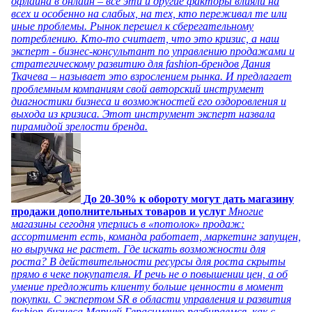
офлайна в онлайн – все эти и другие факторы влияли на
всех и особенно на слабых, на тех, кто переживал те или
иные проблемы. Рынок перешел к сберегательному
потреблению. Кто-то считает, что это кризис, а наш
эксперт - бизнес-консультант по управлению продажами и
стратегическому развитию для fashion-брендов Дания
Ткачева – называет это взрослением рынка. И предлагает
проблемным компаниям свой авторский инструмент
диагностики бизнеса и возможностей его оздоровления и
выхода из кризиса. Этот инструмент эксперт назвала
пирамидой зрелости бренда.
До 20-30% к обороту могут дать магазину
продажи дополнительных товаров и услуг
Многие
магазины сегодня уперлись в «потолок» продаж:
ассортимент есть, команда работает, маркетинг запущен,
но выручка не растет. Где искать возможности для
роста? В действительности ресурсы для роста скрыты
прямо в чеке покупателя. И речь не о повышении цен, а об
умение предложить клиенту больше ценности в момент
покупки. С экспертом SR в области управления и развития
fashion-бизнеса Марией Герасименко разбираемся, как с