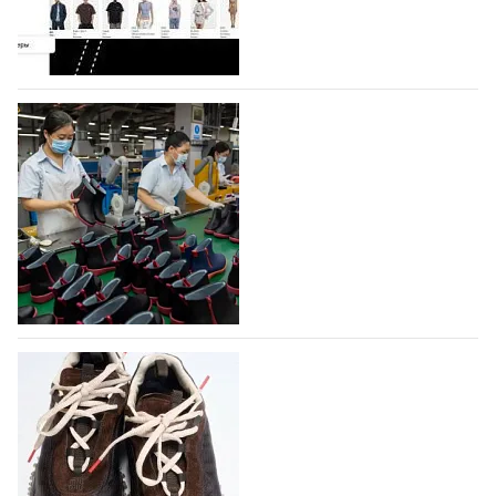
На платформе Lamoda - новый раздел и
условия продвижения локальных
дизайнерских марок
Российский маркетплейс Lamoda решил обновить
раздел для продажи продукции локальных
дизайнерских марок одежды, обуви и аксессуаров.
Бренды также получат маркетинговую…
06.08.2026
342
Объем мирового производства обуви в
2025 году практически не увеличился
В 2025 году мировое производство обуви
практически не изменилось, зафиксировав