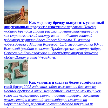
Как модному бренду выпустить успешный
лицензионный продукт с известной персоной
Почему
модным брендам стоит рассматривать лицензирование
как стратегический инструмент — об этом главный
редактор журнала Shoes Report Наталья Тимашова
побеседовала с Марией Козеевой, СЕО медиахолдинга Юлии
Высоцкой (входит в состав Продюсерского центра Андрея
Сергеевича Кончаловского) и бренд-директором бизнесов
«Едим Дома» и Julia Vysotskaya.
Как усилить и сделать более устойчивым
свой бренд
2025 год стал годом выживания для многих
модных брендов в очень непростых и быстро меняющихся
условиях перегретого рынка: падение трафика, закрытие
целых сетей и компаний, консолидация селлеров на
маркетплейсах, переток покупательского трафика из