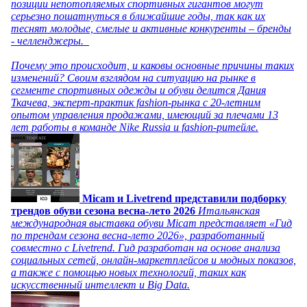
позиции непотопляемых спортивных гигантов могут
серьезно пошатнуться в ближайшие годы, так как их
теснят молодые, смелые и активные конкуренты – бренды
- челленджеры.
Почему это происходит, и каковы основные причины таких
изменений? Своим взглядом на ситуацию на рынке в
сегменте спортивных одежды и обуви делится Дания
Ткачева, эксперт-практик fashion-рынка с 20-летним
опытом управления продажами, имеющий за плечами 13
лет работы в команде Nike Russia и fashion-ритейле.
Micam и Livetrend представили подборку
трендов обуви сезона весна-лето 2026
Итальянская
международная выставка обуви Micam представляет «Гид
по трендам сезона весна-лето 2026», разработанный
совместно с Livetrend. Гид разработан на основе анализа
социальных сетей, онлайн-маркетплейсов и модных показов,
а также с помощью новых технологий, таких как
искусственный интеллект и Big Data.