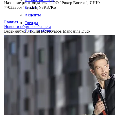
Название рекламодателя: ООО "Рикер Восток", ИНН:
7703335074, erid: LjN8K37Ko
Дизайн
Акценты
Главная
Тренды
Новости обувного бизнеса
Истории обуви
Весенняя коллекция аксессуаров Mandarina Duck
Производство