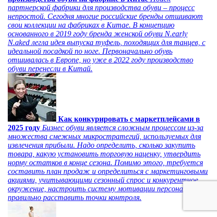
партнерской фабрики для производства обуви – процесс
непростой. Сегодня многие российские бренды отшивают
свои коллекции на фабриках в Китае. В концепцию
основанного в 2019 году бренда женской обуви N.early
N.aked легла идея выпуска туфель, походящих для танцев, с
идеальной посадкой по ноге. Первоначально обувь
отшивалась в Европе, но уже в 2022 году производство
обуви перенесли в Китай.
Как конкурировать с маркетплейсами в
2025 году
Бизнес обуви является сложным процессом из-за
множества смежных микростратегий, используемых для
извлечения прибыли. Надо определить, сколько закупить
товара, какую установить торговую наценку, утвердить
норму остатков в конце сезона. Помимо этого, требуется
составить план продаж и определиться с маркетинговыми
акциями, учитывающими сезонный спрос и конкурентное
окружение, настроить систему мотивации персонала и
правильно расставить точки контроля.