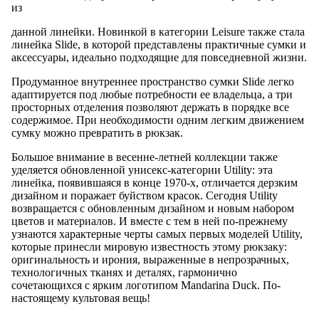
из
данной линейки. Новинкой в категории Leisure также стала
линейка Slide, в которой представлены практичные сумки и
аксессуары, идеально подходящие для повседневной жизни.
Продуманное внутреннее пространство сумки Slide легко
адаптируется под любые потребности ее владельца, а три
просторных отделения позволяют держать в порядке все
содержимое. При необходимости одним легким движением
сумку можно превратить в рюкзак.
Большое внимание в весенне-летней коллекции также
уделяется обновленной унисекс-категории Utility: эта
линейка, появившаяся в конце 1970-х, отличается дерзким
дизайном и поражает буйством красок. Сегодня Utility
возвращается с обновленным дизайном и новым набором
цветов и материалов. И вместе с тем в ней по-прежнему
узнаются характерные черты самых первых моделей Utility,
которые принесли мировую известность этому рюкзаку:
оригинальность и ирония, выраженные в непрозрачных,
технологичных тканях и деталях, гармонично
сочетающихся с ярким логотипом Mandarina Duck. По-
настоящему культовая вещь!