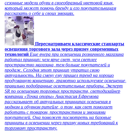
сезонные модели обуви в своеобразный цветовой язык,
который может помочь бренду и его покупательницам
рассказать о себе и своих эмоциях.
Пересматриваем классические стандарты
освещения торгового зала через призму современных
технологий
Еще вчера при освещении розничного магазина
работал принцип: чем ярче свет, чем светлее
пространство магазина, тем больше покупателей и
продаж. Сегодня этот принцип утратил свою
актуальность. На смену ему пришел тренд на хорошо
продуманную концепцию, грамотно используемое освещение,
правильно подобранные осветительные приборы. Эксперт
SR по освещению торговых пространств, светодизайнер
компании «Точка опоры» Анастасия Ефремова
рассказывает об актуальных принципах освещения в
модном и обувном ритейле, о том, как свет помогает
работать с товаром, пространством и эмоциями
покупателей. Она поможет посмотреть на базовые
принципы в освещении через призму новых требований к
торговому пространству.