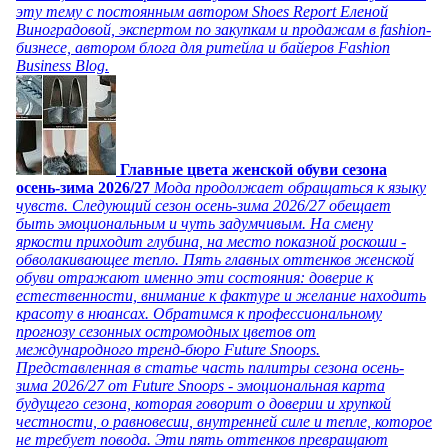
эту тему с постоянным автором Shoes Report Еленой
Виноградовой, экспертом по закупкам и продажам в fashion-
бизнесе, автором блога для ритейла и байеров Fashion
Business Blog.
Главные цвета женской обуви сезона
осень-зима 2026/27
Мода продолжает обращаться к языку
чувств. Следующий сезон осень-зима 2026/27 обещает
быть эмоциональным и чуть задумчивым. На смену
яркости приходит глубина, на место показной роскоши -
обволакивающее тепло. Пять главных оттенков женской
обуви отражают именно эти состояния: доверие к
естественности, внимание к фактуре и желание находить
красоту в нюансах. Обратимся к профессиональному
прогнозу сезонных остромодных цветов от
международного тренд-бюро Future Snoops.
Представленная в статье часть палитры сезона осень-
зима 2026/27 от Future Snoops - эмоциональная карта
будущего сезона, которая говорит о доверии и хрупкой
честности, о равновесии, внутренней силе и тепле, которое
не требует повода. Эти пять оттенков превращают