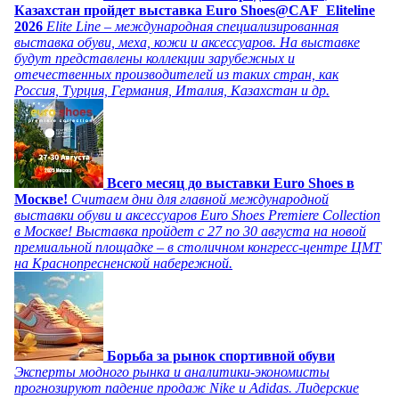
Казахстан пройдет выставка Euro Shoes@CAF_Eliteline
2026
Elite Line – международная специализированная
выставка обуви, меха, кожи и аксессуаров. На выставке
будут представлены коллекции зарубежных и
отечественных производителей из таких стран, как
Россия, Турция, Германия, Италия, Казахстан и др.
Всего месяц до выставки Euro Shoes в
Москве!
Считаем дни для главной международной
выставки обуви и аксессуаров Euro Shoes Premiere Collection
в Москве! Выставка пройдет с 27 по 30 августа на новой
премиальной площадке – в столичном конгресс-центре ЦМТ
на Краснопресненской набережной.
Борьба за рынок спортивной обуви
Эксперты модного рынка и аналитики-экономисты
прогнозируют падение продаж Nike и Adidas. Лидерские