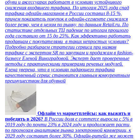
обуви и аксессуарах работает в условиях устойчивого
снижения входящего трафика. По итогам 2025 года спад
трафика офлайн-магазинов в России составил 8-15 %,
причем показатель покупок в офлайн-сегменте снижался
более резко, чем в целом по рынку, по данным Retail.ru. По
статистике отдельных ТЦ падение по итогам прошлого
года составило от 15 до 25%. Как эффективно работать
продавцам с покупателями в таких непростых условиях?
Подробно разбираем стратегии сервиса при низком
трафике с экспертом SR по закупкам и продажам в fashion-
бизнесе Еленой Виноградовой. Эксперт дает проверенные
методы с практическими примерами речевых модулей.
Елена уверена, что в условиях падающего трафика
качественный сервис становится главным конкурентным
преимуществом для обувной
Офлайн vs маркетплейсы: как выжить и
победить в 2026?
В России доля e commerce выросла с 5% в
2019 году до почти 23% в 2024 году и продолжает расти,
по прогнозам аналитиков рынка электронной коммерции, к
2029 году составит более 30%. Офлайн-ритейл же может