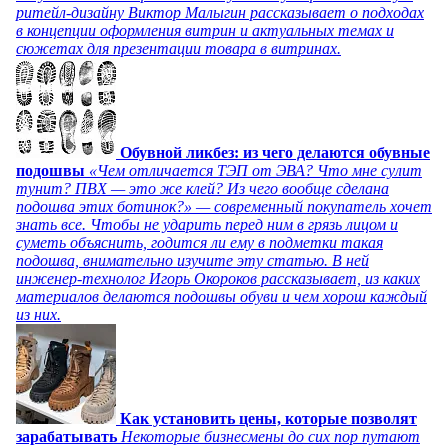
ритейл-дизайну Виктор Малыгин рассказывает о подходах
в концепции оформления витрин и актуальных темах и
сюжетах для презентации товара в витринах.
Обувной ликбез: из чего делаются обувные
подошвы
«Чем отличается ТЭП от ЭВА? Что мне сулит
тунит? ПВХ — это же клей? Из чего вообще сделана
подошва этих ботинок?» — современный покупатель хочет
знать все. Чтобы не ударить перед ним в грязь лицом и
суметь объяснить, годится ли ему в подметки такая
подошва, внимательно изучите эту статью. В ней
инженер-технолог Игорь Окороков рассказывает, из каких
материалов делаются подошвы обуви и чем хорош каждый
из них.
Как установить цены, которые позволят
зарабатывать
Некоторые бизнесмены до сих пор путают