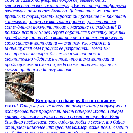
один из самых популярных вопросов, вызывающих
множество разногласий и пересудов на интернет-форумах
владельцев розничного бизнеса. Действительно, как же
правильно формировать заработок продавцов? А как быть
с премиями, откуда взять план продаж, разрешать ли
сотрудникам покупать товар в магазине со скидками? В
поисках истины Shoes Report обратился к десятку обувных
ретейлеров, но ни одна компания не захотела раскрывать
свою систему мотивации — слишком уж непрост и
индивидуален был процесс ее разработки. Тогда мы
расспросили четырех бизнес-консультантов, и
окончательно убедились в том, что тема мотивации
продавцов очень сложна, ведь даже наши эксперты не
смогли прийти к единому мнению.
Вся правда о байере. Кто он и как им
стать?
Байер – уже не новая, но по-прежнему популярная и
востребованная профессия. Быть байером модно. Байеры
стоят у истоков зарождения и развития трендов. Если
дизайнер предлагает свое видение моды в сезоне, то байер
отбирает наиболее интересные коммерческие идеи. Именно
от байеров зависит политика продаж магазинов и то, что,