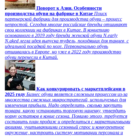
Поворот к Азии. Особенности
производства обуви на фабрике в Китае
Поиск
партнерской фабрики для производства обуви – процесс
непростой. Сегодня многие российские бренды отшивают
свои коллекции на фабриках в Китае. В концепцию
основанного в 2019 году бренда женской обуви N.early
N.aked легла идея выпуска туфель, походящих для танцев, с
идеальной посадкой по ноге. Первоначально обувь
отшивалась в Европе, но уже в 2022 году производство
обуви перенесли в Китай.
Как конкурировать с маркетплейсами в
2025 году
Бизнес обуви является сложным процессом из-за
множества смежных микростратегий, используемых для
извлечения прибыли. Надо определить, сколько закупить
товара, какую установить торговую наценку, утвердить
норму остатков в конце сезона. Помимо этого, требуется
составить план продаж и определиться с маркетинговыми
акциями, учитывающими сезонный спрос и конкурентное
окружение, настроить систему мотивации персонала и