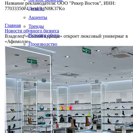
Название рекламодателя: ООО "Рикер Восток", ИНН:
7703335074, erid: LjN8K37Ko
Дизайн
Акценты
Главная
Тренды
Новости обувного бизнеса
Истории обуви
Владелец «Слепой курицы» откроет люксовый универмаг в
«Афимолле»
Производство