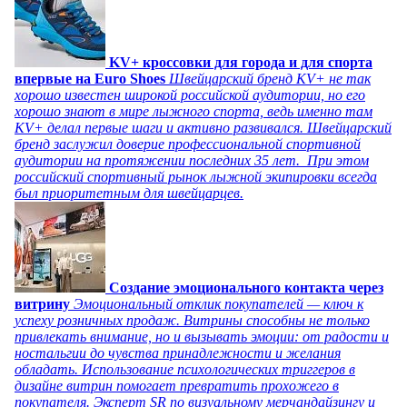
KV+ кроссовки для города и для спорта
впервые на Euro Shoes
Швейцарский бренд KV+ не так
хорошо известен широкой российской аудитории, но его
хорошо знают в мире лыжного спорта, ведь именно там
KV+ делал первые шаги и активно развивался. Швейцарский
бренд заслужил доверие профессиональной спортивной
аудитории на протяжении последних 35 лет. При этом
российский спортивный рынок лыжной экипировки всегда
был приоритетным для швейцарцев.
Создание эмоционального контакта через
витрину
Эмоциональный отклик покупателей — ключ к
успеху розничных продаж. Витрины способны не только
привлекать внимание, но и вызывать эмоции: от радости и
ностальгии до чувства принадлежности и желания
обладать. Использование психологических триггеров в
дизайне витрин помогает превратить прохожего в
покупателя. Эксперт SR по визуальному мерчандайзингу и