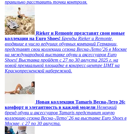
правильно расставить точки контроля.
Rieker и Remonte представят свои новые
коллекции на Euro Shoes!
Бренды Rieker и Remonte,
входящие в число ведущих обувных компаний Германии,
представят свои коллекции сезона Весна-Лето’26 в Москве
на международной выставке обуви и аксессуаров Euro
Shoes! Выставка пройдет c 27 по 30 августа 2025 г. на
новой премиальной площадке в конгресс-центре ЦМТ на
Краснопресненской набережной.
Новая коллекция Tamaris Весна-Лето 26:
комфорт и элегантность в каждой модели
Немецкий
бренд обуви и аксессуаров Tamaris представит новую
коллекцию сезона Весна–Лето’ 26 на выставке Euro Shoes в
Москве, с 27 по 30 августа.