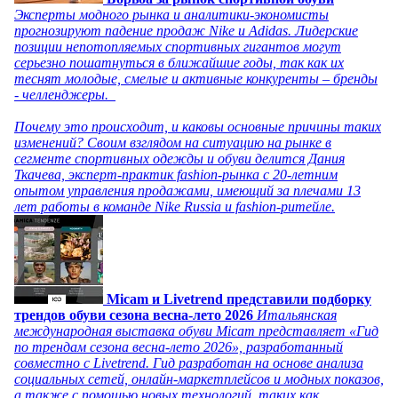
Эксперты модного рынка и аналитики-экономисты
прогнозируют падение продаж Nike и Adidas. Лидерские
позиции непотопляемых спортивных гигантов могут
серьезно пошатнуться в ближайшие годы, так как их
теснят молодые, смелые и активные конкуренты – бренды
- челленджеры.
Почему это происходит, и каковы основные причины таких
изменений? Своим взглядом на ситуацию на рынке в
сегменте спортивных одежды и обуви делится Дания
Ткачева, эксперт-практик fashion-рынка с 20-летним
опытом управления продажами, имеющий за плечами 13
лет работы в команде Nike Russia и fashion-ритейле.
Micam и Livetrend представили подборку
трендов обуви сезона весна-лето 2026
Итальянская
международная выставка обуви Micam представляет «Гид
по трендам сезона весна-лето 2026», разработанный
совместно с Livetrend. Гид разработан на основе анализа
социальных сетей, онлайн-маркетплейсов и модных показов,
а также с помощью новых технологий, таких как