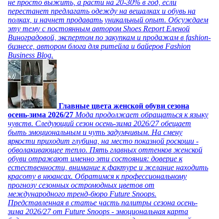
не просто выжить, а расти на 20-30% в год, если
перестанет предлагать одежду на вешалках и обувь на
полках, и начнет продавать уникальный опыт. Обсуждаем
эту тему с постоянным автором Shoes Report Еленой
Виноградовой, экспертом по закупкам и продажам в fashion-
бизнесе, автором блога для ритейла и байеров Fashion
Business Blog.
Главные цвета женской обуви сезона
осень-зима 2026/27
Мода продолжает обращаться к языку
чувств. Следующий сезон осень-зима 2026/27 обещает
быть эмоциональным и чуть задумчивым. На смену
яркости приходит глубина, на место показной роскоши -
обволакивающее тепло. Пять главных оттенков женской
обуви отражают именно эти состояния: доверие к
естественности, внимание к фактуре и желание находить
красоту в нюансах. Обратимся к профессиональному
прогнозу сезонных остромодных цветов от
международного тренд-бюро Future Snoops.
Представленная в статье часть палитры сезона осень-
зима 2026/27 от Future Snoops - эмоциональная карта