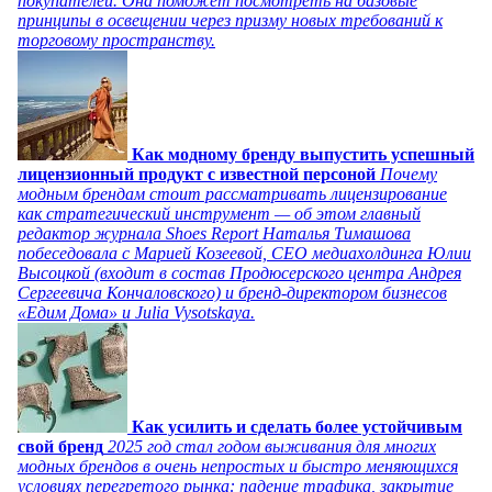
покупателей. Она поможет посмотреть на базовые
принципы в освещении через призму новых требований к
торговому пространству.
Как модному бренду выпустить успешный
лицензионный продукт с известной персоной
Почему
модным брендам стоит рассматривать лицензирование
как стратегический инструмент — об этом главный
редактор журнала Shoes Report Наталья Тимашова
побеседовала с Марией Козеевой, СЕО медиахолдинга Юлии
Высоцкой (входит в состав Продюсерского центра Андрея
Сергеевича Кончаловского) и бренд-директором бизнесов
«Едим Дома» и Julia Vysotskaya.
Как усилить и сделать более устойчивым
свой бренд
2025 год стал годом выживания для многих
модных брендов в очень непростых и быстро меняющихся
условиях перегретого рынка: падение трафика, закрытие