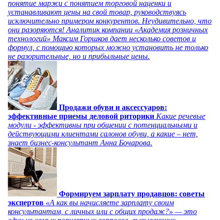
понятие маржи с понятием торговой наценки и
устанавливают цены на свой товар, руководствуясь
исключительно примером конкурентов. Неудивительно, что
они разоряются! Аналитик компании «Академия розничных
технологий» Максим Горшков дает несколько советов и
формул, с помощью которых можно установить не только
не разорительные, но и прибыльные цены.
Продажи обуви и аксессуаров:
эффективные приемы деловой риторики
Какие речевые
модули - эффективны при общении с потенциальными и
действующими клиентами салонов обуви, а какие – нет,
знает бизнес-консультант Анна Бочарова.
Формируем зарплату продавцов: советы
экспертов
«А как вы начисляете зарплату своим
консультантам, с личных или с общих продаж?» — это