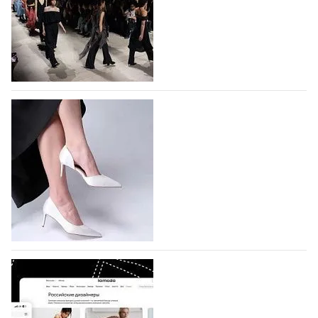
На участие в Московской неделе моды
подано 1047 заявок
На участие в седьмой Московской неделе моды,
которая пройдет в российской столице с 26 сентября
по 1 октября, уже подано 1047 заявок. Примерно
половину из них (494) прислали дизайнеры,
коллекции которых не были представлены в…
07.08.2026
760
BALLINA представит свои новинки на Euro
Shoes