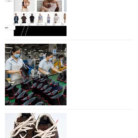
Компания BALLINA Guangzhou Lihuang Footwear
Co., Ltd., основанная в 2011 году и расположенная в
Гуанчжоу, столице моды Китая, является
профессиональной обувной компанией,
объединяющей разработку, производство и…
07.08.2026
631
На платформе Lamoda - новый раздел и
условия продвижения локальных
дизайнерских марок
Российский маркетплейс Lamoda решил обновить
раздел для продажи продукции локальных
дизайнерских марок одежды, обуви и аксессуаров.
Бренды также получат маркетинговую…
06.08.2026
811
Объем мирового производства обуви в
2025 году практически не увеличился