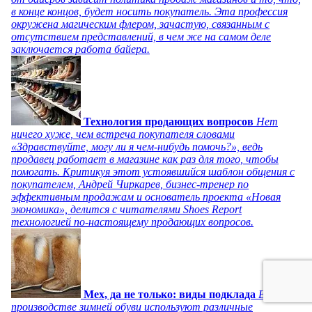
в конце концов, будет носить покупатель. Эта профессия
окружена магическим флером, зачастую, связанным с
отсутствием представлений, в чем же на самом деле
заключается работа байера.
Технология продающих вопросов
Нет
ничего хуже, чем встреча покупателя словами
«Здравствуйте, могу ли я чем-нибудь помочь?», ведь
продавец работает в магазине как раз для того, чтобы
помогать. Критикуя этот устоявшийся шаблон общения с
покупателем, Андрей Чиркарев, бизнес-тренер по
эффективным продажам и основатель проекта «Новая
экономика», делится с читателями Shoes Report
технологией по-настоящему продающих вопросов.
Мех, да не только: виды подклада
В
производстве зимней обуви используют различные