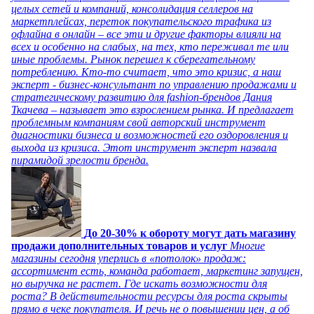
целых сетей и компаний, консолидация селлеров на
маркетплейсах, переток покупательского трафика из
офлайна в онлайн – все эти и другие факторы влияли на
всех и особенно на слабых, на тех, кто переживал те или
иные проблемы. Рынок перешел к сберегательному
потреблению. Кто-то считает, что это кризис, а наш
эксперт - бизнес-консультант по управлению продажами и
стратегическому развитию для fashion-брендов Дания
Ткачева – называет это взрослением рынка. И предлагает
проблемным компаниям свой авторский инструмент
диагностики бизнеса и возможностей его оздоровления и
выхода из кризиса. Этот инструмент эксперт назвала
пирамидой зрелости бренда.
До 20-30% к обороту могут дать магазину
продажи дополнительных товаров и услуг
Многие
магазины сегодня уперлись в «потолок» продаж:
ассортимент есть, команда работает, маркетинг запущен,
но выручка не растет. Где искать возможности для
роста? В действительности ресурсы для роста скрыты
прямо в чеке покупателя. И речь не о повышении цен, а об