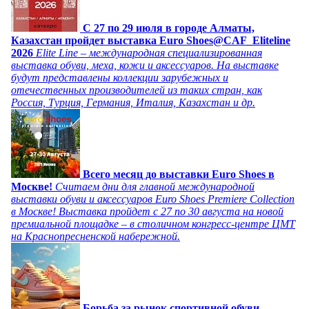
C 27 по 29 июля в городе Алматы,
Казахстан пройдет выставка Euro Shoes@CAF_Eliteline
2026
Elite Line – международная специализированная
выставка обуви, меха, кожи и аксессуаров. На выставке
будут представлены коллекции зарубежных и
отечественных производителей из таких стран, как
Россия, Турция, Германия, Италия, Казахстан и др.
Всего месяц до выставки Euro Shoes в
Москве!
Считаем дни для главной международной
выставки обуви и аксессуаров Euro Shoes Premiere Collection
в Москве! Выставка пройдет с 27 по 30 августа на новой
премиальной площадке – в столичном конгресс-центре ЦМТ
на Краснопресненской набережной.
Борьба за рынок спортивной обуви