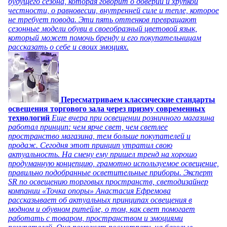
будущего сезона, которая говорит о доверии и хрупкой
честности, о равновесии, внутренней силе и тепле, которое
не требует повода. Эти пять оттенков превращают
сезонные модели обуви в своеобразный цветовой язык,
который может помочь бренду и его покупательницам
рассказать о себе и своих эмоциях.
Пересматриваем классические стандарты
освещения торгового зала через призму современных
технологий
Еще вчера при освещении розничного магазина
работал принцип: чем ярче свет, чем светлее
пространство магазина, тем больше покупателей и
продаж. Сегодня этот принцип утратил свою
актуальность. На смену ему пришел тренд на хорошо
продуманную концепцию, грамотно используемое освещение,
правильно подобранные осветительные приборы. Эксперт
SR по освещению торговых пространств, светодизайнер
компании «Точка опоры» Анастасия Ефремова
рассказывает об актуальных принципах освещения в
модном и обувном ритейле, о том, как свет помогает
работать с товаром, пространством и эмоциями