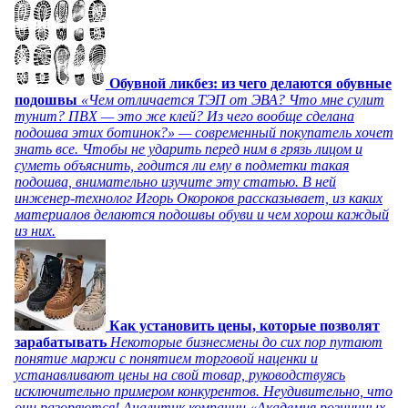
Обувной ликбез: из чего делаются обувные
подошвы
«Чем отличается ТЭП от ЭВА? Что мне сулит
тунит? ПВХ — это же клей? Из чего вообще сделана
подошва этих ботинок?» — современный покупатель хочет
знать все. Чтобы не ударить перед ним в грязь лицом и
суметь объяснить, годится ли ему в подметки такая
подошва, внимательно изучите эту статью. В ней
инженер-технолог Игорь Окороков рассказывает, из каких
материалов делаются подошвы обуви и чем хорош каждый
из них.
Как установить цены, которые позволят
зарабатывать
Некоторые бизнесмены до сих пор путают
понятие маржи с понятием торговой наценки и
устанавливают цены на свой товар, руководствуясь
исключительно примером конкурентов. Неудивительно, что
они разоряются! Аналитик компании «Академия розничных