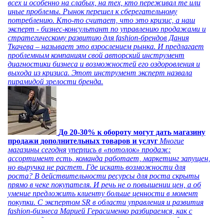
всех и особенно на слабых, на тех, кто переживал те или
иные проблемы. Рынок перешел к сберегательному
потреблению. Кто-то считает, что это кризис, а наш
эксперт - бизнес-консультант по управлению продажами и
стратегическому развитию для fashion-брендов Дания
Ткачева – называет это взрослением рынка. И предлагает
проблемным компаниям свой авторский инструмент
диагностики бизнеса и возможностей его оздоровления и
выхода из кризиса. Этот инструмент эксперт назвала
пирамидой зрелости бренда.
До 20-30% к обороту могут дать магазину
продажи дополнительных товаров и услуг
Многие
магазины сегодня уперлись в «потолок» продаж:
ассортимент есть, команда работает, маркетинг запущен,
но выручка не растет. Где искать возможности для
роста? В действительности ресурсы для роста скрыты
прямо в чеке покупателя. И речь не о повышении цен, а об
умение предложить клиенту больше ценности в момент
покупки. С экспертом SR в области управления и развития
fashion-бизнеса Марией Герасименко разбираемся, как с