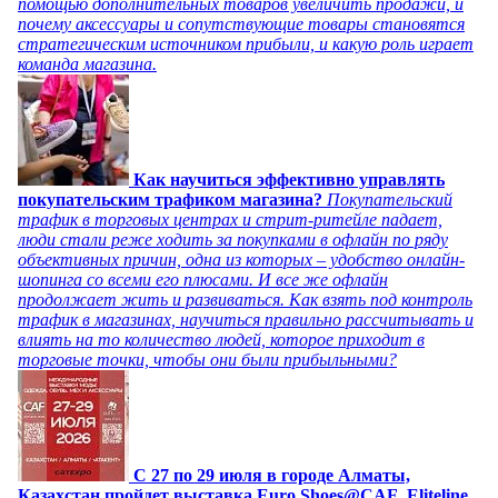
помощью дополнительных товаров увеличить продажи, и
почему аксессуары и сопутствующие товары становятся
стратегическим источником прибыли, и какую роль играет
команда магазина.
Как научиться эффективно управлять
покупательским трафиком магазина?
Покупательский
трафик в торговых центрах и стрит-ритейле падает,
люди стали реже ходить за покупками в офлайн по ряду
объективных причин, одна из которых – удобство онлайн-
шопинга со всеми его плюсами. И все же офлайн
продолжает жить и развиваться. Как взять под контроль
трафик в магазинах, научиться правильно рассчитывать и
влиять на то количество людей, которое приходит в
торговые точки, чтобы они были прибыльными?
C 27 по 29 июля в городе Алматы,
Казахстан пройдет выставка Euro Shoes@CAF_Eliteline