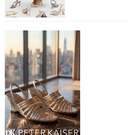
ортопедический восстановительный…
04.08.2026
410
TAMARIS SS27: 60 ЛЕТ УВЕРЕННОСТИ В
КАЖДОМ ШАГЕ
В 2027 году бренд TAMARIS отмечает 60-летний
юбилей. Шесть десятилетий доверия миллионов
покупателей, постоянного развития и понимания,
какой будет современная женщина завтра.
Юбилейная коллекция Весна–Лето 2027 открывает
не просто новый сезон, а…
04.08.2026
507