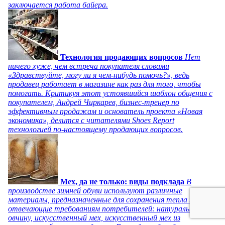
заключается работа байера.
Технология продающих вопросов
Нет
ничего хуже, чем встреча покупателя словами
«Здравствуйте, могу ли я чем-нибудь помочь?», ведь
продавец работает в магазине как раз для того, чтобы
помогать. Критикуя этот устоявшийся шаблон общения с
покупателем, Андрей Чиркарев, бизнес-тренер по
эффективным продажам и основатель проекта «Новая
экономика», делится с читателями Shoes Report
технологией по-настоящему продающих вопросов.
Мех, да не только: виды подклада
В
производстве зимней обуви используют различные
материалы, предназначенные для сохранения тепла и
отвечающие требованиям потребителей: натуральную
овчину, искусственный мех, искусственный мех из