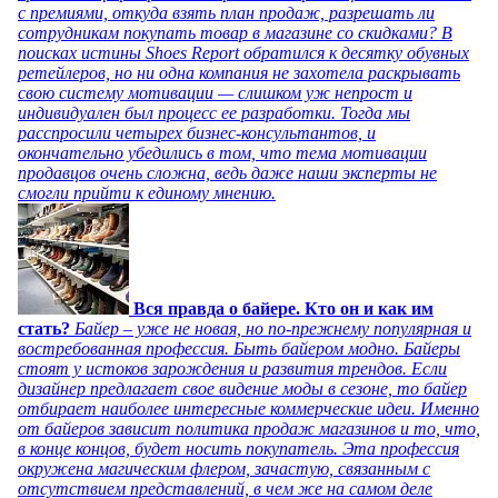
с премиями, откуда взять план продаж, разрешать ли
сотрудникам покупать товар в магазине со скидками? В
поисках истины Shoes Report обратился к десятку обувных
ретейлеров, но ни одна компания не захотела раскрывать
свою систему мотивации — слишком уж непрост и
индивидуален был процесс ее разработки. Тогда мы
расспросили четырех бизнес-консультантов, и
окончательно убедились в том, что тема мотивации
продавцов очень сложна, ведь даже наши эксперты не
смогли прийти к единому мнению.
Вся правда о байере. Кто он и как им
стать?
Байер – уже не новая, но по-прежнему популярная и
востребованная профессия. Быть байером модно. Байеры
стоят у истоков зарождения и развития трендов. Если
дизайнер предлагает свое видение моды в сезоне, то байер
отбирает наиболее интересные коммерческие идеи. Именно
от байеров зависит политика продаж магазинов и то, что,
в конце концов, будет носить покупатель. Эта профессия
окружена магическим флером, зачастую, связанным с
отсутствием представлений, в чем же на самом деле