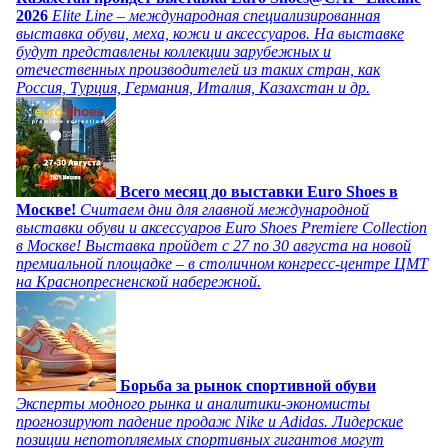
2026
Elite Line – международная специализированная
выставка обуви, меха, кожи и аксессуаров. На выставке
будут представлены коллекции зарубежных и
отечественных производителей из таких стран, как
Россия, Турция, Германия, Италия, Казахстан и др.
Всего месяц до выставки Euro Shoes в
Москве!
Считаем дни для главной международной
выставки обуви и аксессуаров Euro Shoes Premiere Collection
в Москве! Выставка пройдет с 27 по 30 августа на новой
премиальной площадке – в столичном конгресс-центре ЦМТ
на Краснопресненской набережной.
Борьба за рынок спортивной обуви
Эксперты модного рынка и аналитики-экономисты
прогнозируют падение продаж Nike и Adidas. Лидерские
позиции непотопляемых спортивных гигантов могут