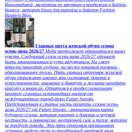
Виноградовой, экспертом по закупкам и продажам в fashion-
бизнесе, автором блога для ритейла и байеров Fashion
Business Blog.
Главные цвета женской обуви сезона
осень-зима 2026/27
Мода продолжает обращаться к языку
чувств. Следующий сезон осень-зима 2026/27 обещает
быть эмоциональным и чуть задумчивым. На смену
яркости приходит глубина, на место показной роскоши -
обволакивающее тепло. Пять главных оттенков женской
обуви отражают именно эти состояния: доверие к
естественности, внимание к фактуре и желание находить
красоту в нюансах. Обратимся к профессиональному
прогнозу сезонных остромодных цветов от
международного тренд-бюро Future Snoops.
Представленная в статье часть палитры сезона осень-
зима 2026/27 от Future Snoops - эмоциональная карта
будущего сезона, которая говорит о доверии и хрупкой
честности, о равновесии, внутренней силе и тепле, которое
не требует повода. Эти пять оттенков превращают
сезонные модели обуви в своеобразный цветовой язык,