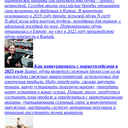
партнерской фабрики для производства обуви – процесс
непростой. Сегодня многие российские бренды отшивают
свои коллекции на фабриках в Китае. В концепцию
основанного в 2019 году бренда женской обуви N.early
N.aked легла идея выпуска туфель, походящих для танцев, с
идеальной посадкой по ноге. Первоначально обувь
отшивалась в Европе, но уже в 2022 году производство
обуви перенесли в Китай.
Как конкурировать с маркетплейсами в
2025 году
Бизнес обуви является сложным процессом из-за
множества смежных микростратегий, используемых для
извлечения прибыли. Надо определить, сколько закупить
товара, какую установить торговую наценку, утвердить
норму остатков в конце сезона. Помимо этого, требуется
составить план продаж и определиться с маркетинговыми
акциями, учитывающими сезонный спрос и конкурентное
окружение, настроить систему мотивации персонала и
правильно расставить точки контроля.