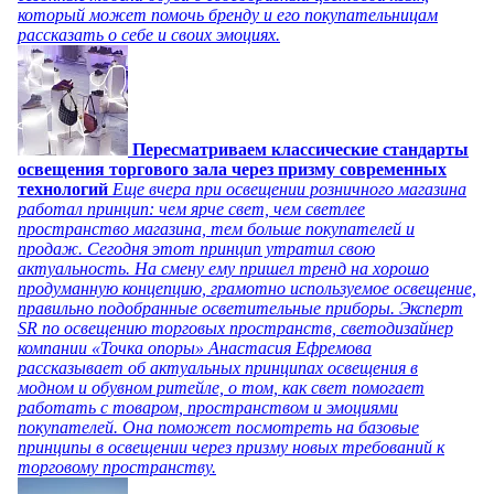
который может помочь бренду и его покупательницам
рассказать о себе и своих эмоциях.
Пересматриваем классические стандарты
освещения торгового зала через призму современных
технологий
Еще вчера при освещении розничного магазина
работал принцип: чем ярче свет, чем светлее
пространство магазина, тем больше покупателей и
продаж. Сегодня этот принцип утратил свою
актуальность. На смену ему пришел тренд на хорошо
продуманную концепцию, грамотно используемое освещение,
правильно подобранные осветительные приборы. Эксперт
SR по освещению торговых пространств, светодизайнер
компании «Точка опоры» Анастасия Ефремова
рассказывает об актуальных принципах освещения в
модном и обувном ритейле, о том, как свет помогает
работать с товаром, пространством и эмоциями
покупателей. Она поможет посмотреть на базовые
принципы в освещении через призму новых требований к
торговому пространству.