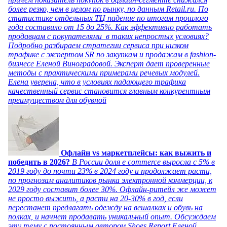
более резко, чем в целом по рынку, по данным Retail.ru. По
статистике отдельных ТЦ падение по итогам прошлого
года составило от 15 до 25%. Как эффективно работать
продавцам с покупателями в таких непростых условиях?
Подробно разбираем стратегии сервиса при низком
трафике с экспертом SR по закупкам и продажам в fashion-
бизнесе Еленой Виноградовой. Эксперт дает проверенные
методы с практическими примерами речевых модулей.
Елена уверена, что в условиях падающего трафика
качественный сервис становится главным конкурентным
преимуществом для обувной
Офлайн vs маркетплейсы: как выжить и
победить в 2026?
В России доля e commerce выросла с 5% в
2019 году до почти 23% в 2024 году и продолжает расти,
по прогнозам аналитиков рынка электронной коммерции, к
2029 году составит более 30%. Офлайн-ритейл же может
не просто выжить, а расти на 20-30% в год, если
перестанет предлагать одежду на вешалках и обувь на
полках, и начнет продавать уникальный опыт. Обсуждаем
эту тему с постоянным автором Shoes Report Еленой