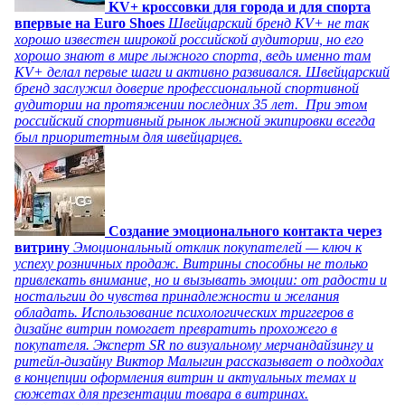
KV+ кроссовки для города и для спорта
впервые на Euro Shoes
Швейцарский бренд KV+ не так
хорошо известен широкой российской аудитории, но его
хорошо знают в мире лыжного спорта, ведь именно там
KV+ делал первые шаги и активно развивался. Швейцарский
бренд заслужил доверие профессиональной спортивной
аудитории на протяжении последних 35 лет. При этом
российский спортивный рынок лыжной экипировки всегда
был приоритетным для швейцарцев.
Создание эмоционального контакта через
витрину
Эмоциональный отклик покупателей — ключ к
успеху розничных продаж. Витрины способны не только
привлекать внимание, но и вызывать эмоции: от радости и
ностальгии до чувства принадлежности и желания
обладать. Использование психологических триггеров в
дизайне витрин помогает превратить прохожего в
покупателя. Эксперт SR по визуальному мерчандайзингу и
ритейл-дизайну Виктор Малыгин рассказывает о подходах
в концепции оформления витрин и актуальных темах и
сюжетах для презентации товара в витринах.