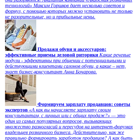
технологий» Максим Горшков дает несколько советов и
формул, с помощью которых можно установить не только
не разорительные, но и прибыльные цены.
Продажи обуви и аксессуаров:
эффективные приемы деловой риторики
Какие речевые
модули - эффективны при общении с потенциальными и
действующими клиентами салонов обуви, а какие – нет,
знает бизнес-консультант Анна Бочарова.
Формируем зарплату продавцов: советы
экспертов
«А как вы начисляете зарплату своим
консультантам, с личных или с общих продаж?» — это
один из самых популярных вопросов, вызывающих
множество разногласий и пересудов на интернет-форумах
владельцев розничного бизнеса. Действительно, как же
правильно формировать заработок продавцов? А как быть